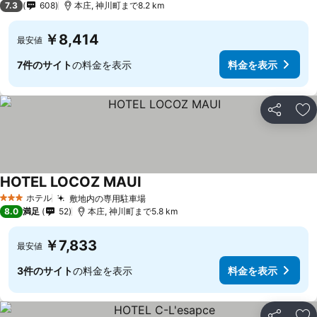
7.3
608
本庄, 神川町まで8.2 km
￥8,414
最安値
7件のサイト
の料金を表示
料金を表示
シェア
お
HOTEL LOCOZ MAUI
ホテル
敷地内の専用駐車場
3 ホテルのランク
8.0
満足
52
本庄, 神川町まで5.8 km
￥7,833
最安値
3件のサイト
の料金を表示
料金を表示