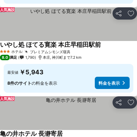
人気施設
シェア
お
いやし処 ほてる寛楽 本庄早稲田駅前
ホテル
プレミアムシモンズ寝具
3 ホテルのランク
8.0
満足
1,790
本庄, 神川町まで7.2 km
￥5,943
最安値
8件のサイト
の料金を表示
料金を表示
人気施設
シェア
お
亀の井ホテル 長瀞寄居