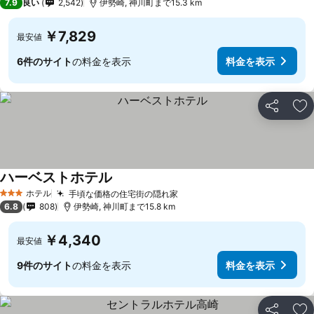
7.9
良い
2,542
伊勢崎, 神川町まで15.3 km
￥7,829
最安値
6件のサイト
の料金を表示
料金を表示
シェア
お
ハーベストホテル
ホテル
手頃な価格の住宅街の隠れ家
3 ホテルのランク
6.8
808
伊勢崎, 神川町まで15.8 km
￥4,340
最安値
9件のサイト
の料金を表示
料金を表示