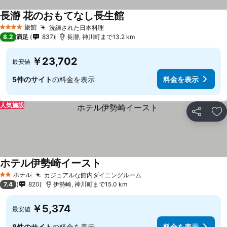
長瀞 花のおもてなし長生館
旅館
洗練された日本料理
4 ホテルのランク
8.2
満足
837
長瀞, 神川町まで13.2 km
￥23,702
最安値
5件のサイト
の料金を表示
料金を表示
人気施設
シェア
お
ホテル伊勢崎イースト
ホテル
カジュアルな館内ダイニングルーム
2 ホテルのランク
7.4
820
伊勢崎, 神川町まで15.0 km
￥5,374
最安値
8件のサイト
の料金を表示
料金を表示