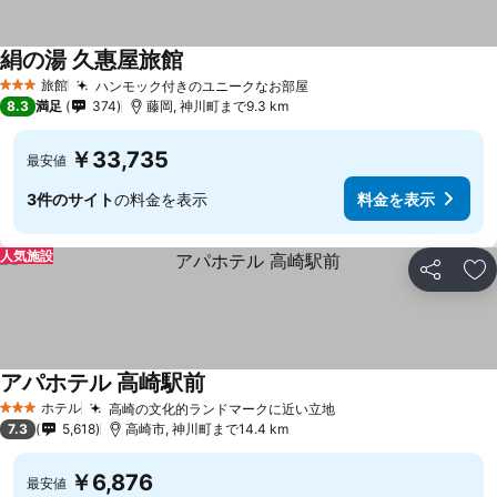
絹の湯 久惠屋旅館
旅館
ハンモック付きのユニークなお部屋
3 ホテルのランク
8.3
満足
374
藤岡, 神川町まで9.3 km
￥33,735
最安値
3件のサイト
の料金を表示
料金を表示
人気施設
シェア
お
アパホテル 高崎駅前
ホテル
高崎の文化的ランドマークに近い立地
3 ホテルのランク
7.3
5,618
高崎市, 神川町まで14.4 km
￥6,876
最安値