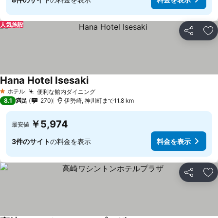
人気施設
シェア
お
Hana Hotel Isesaki
ホテル
便利な館内ダイニング
1 ホテルのランク
8.1
満足
270
伊勢崎, 神川町まで11.8 km
￥5,974
最安値
3件のサイト
の料金を表示
料金を表示
シェア
お