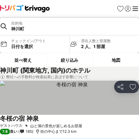
お気に入り
ログイ
メ
目的地
神川町
チェックイン/アウト
滞在人数と部屋数
日付を選択
2 人、1 部屋
並べ替え
絞り込み
地図
神川町 (関東地方, 国内)のホテル
弊社への手数料が検索結果に及ぼす影響について
シェア
お
冬桜の宿 神泉
ゲストハウス
山と湖の景色が楽しめるお部屋
7.8
良い
185
街の中心まで12.3 km