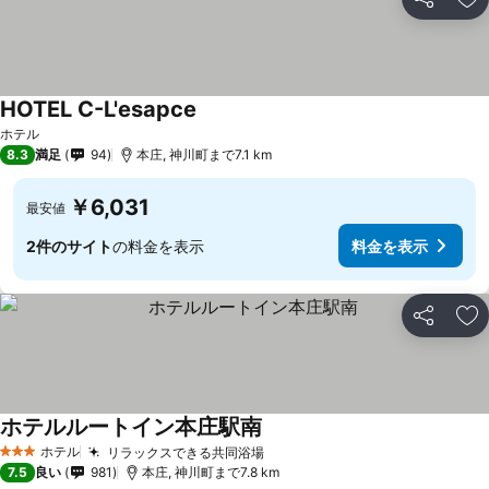
シェア
お
HOTEL C-L'esapce
ホテル
8.3
満足
94
本庄, 神川町まで7.1 km
￥6,031
最安値
2件のサイト
の料金を表示
料金を表示
シェア
お
ホテルルートイン本庄駅南
ホテル
リラックスできる共同浴場
3 ホテルのランク
7.5
良い
981
本庄, 神川町まで7.8 km