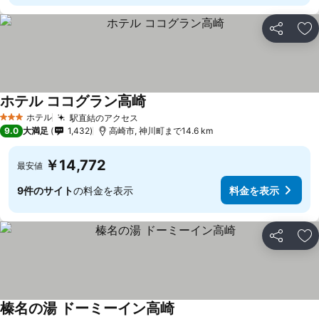
シェア
お
ホテル ココグラン高崎
ホテル
駅直結のアクセス
3 ホテルのランク
9.0
大満足
1,432
高崎市, 神川町まで14.6 km
￥14,772
最安値
9件のサイト
の料金を表示
料金を表示
シェア
お
榛名の湯 ドーミーイン高崎