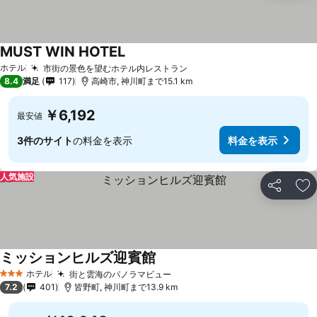
MUST WIN HOTEL
ホテル
市街の景色を望むホテル内レストラン
8.4
満足
117
高崎市, 神川町まで15.1 km
￥6,192
最安値
3件のサイト
の料金を表示
料金を表示
人気施設
シェア
お
ミッションヒルズ迎賓館
ホテル
街と雲海のパノラマビュー
3 ホテルのランク
7.2
401
皆野町, 神川町まで13.9 km