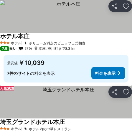
シェア
お
ホテル本庄
ホテル
ボリューム満点のビュッフェ式朝食
3 ホテルのランク
7.5
良い
579
本庄, 神川町まで8.3 km
￥10,039
最安値
7件のサイト
の料金を表示
料金を表示
人気施設
シェア
お
埼玉グランドホテル本庄
ホテル
ホテル内の中華レストラン
3 ホテルのランク