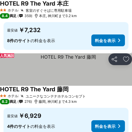
HOTEL R9 The Yard 本庄
ホテル
客室のすぐそばに専用駐車場
2 ホテルのランク
8.4
満足
359
本庄, 神川町まで3.2 km
￥7,232
最安値
8件のサイト
の料金を表示
料金を表示
人気施設
シェア
お
HOTEL R9 The Yard 藤岡
ホテル
ユニークなコンテナホテルコンセプト
2 ホテルのランク
8.2
満足
276
藤岡, 神川町まで4.3 km
￥6,929
最安値
4件のサイト
の料金を表示
料金を表示