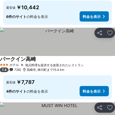
￥10,442
最安値
6件のサイト
の料金を表示
料金を表示
シェア
お
パークイン高崎
ホテル
地元料理を提供する改装されたレストラン
3 ホテルのランク
7.4
726
高崎市, 神川町まで15.4 km
￥7,787
最安値
4件のサイト
の料金を表示
料金を表示
シェア
お