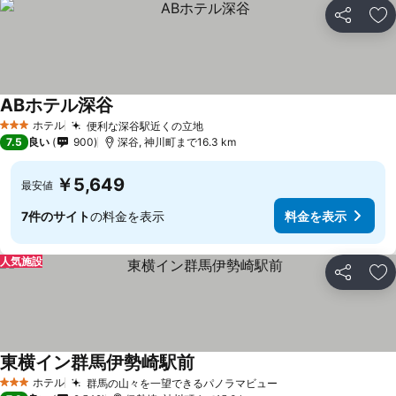
シェア
お
ABホテル深谷
ホテル
便利な深谷駅近くの立地
3 ホテルのランク
7.5
良い
900
深谷, 神川町まで16.3 km
￥5,649
最安値
7件のサイト
の料金を表示
料金を表示
人気施設
シェア
お
東横イン群馬伊勢崎駅前
ホテル
群馬の山々を一望できるパノラマビュー
3 ホテルのランク