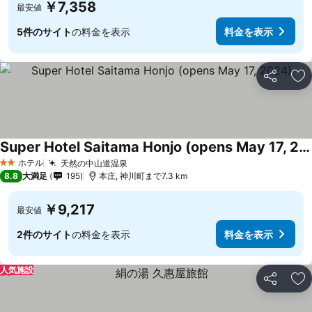
￥7,358
最安値
5件のサイト
の料金を表示
料金を表示
シェア
お
Super Hotel Saitama Honjo (opens May 17, 2024)
ホテル
天然の中山道温泉
2 ホテルのランク
8.8
大満足
195
本庄, 神川町まで7.3 km
￥9,217
最安値
2件のサイト
の料金を表示
料金を表示
人気施設
シェア
お