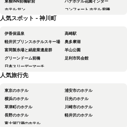
東横INN前橋駅前
ハナホテル花園インター
ホテル サン
コンフォート ホテル 前橋
人気スポット - 神川町
アパホテル 前橋駅北
東横イン群馬伊勢崎駅前
ABホテル深谷
ホテルセレクトイン伊勢崎
伊香保温泉
高崎駅
ハーベストホテル
いやし処 ほてる寛楽 本庄早稲田駅前
軽井沢プリンスホテルスキー場
奥多摩湖
ホテル 123高崎
パークイン高崎
富岡製糸場と絹産業遺産群
羊山公園
ホテル ココグラン高崎
アパホテル 伊勢崎駅南
グリーンドーム前橋
足利市民会館
ビジネスホテル伊勢崎平成イン
ホテルメトロポリタン高崎
日本スリーデーマーチ
ミッションヒルズ迎賓館
ホテル ラシーネ新前橋
人気旅行先
ホテルルートイン高崎駅西口
埼玉グランドホテル深谷
高崎 アーバン ホテル
グランビュー高崎
東京のホテル
浦安市のホテル
群馬ロイヤルホテル
前橋ホテルサンカント
横浜のホテル
日光のホテル
ホテル サンダーソン
ホテルシーラックパル高崎
草津町のホテル
川崎市のホテル
高崎駅前プラザホテル
セントラルホテル高崎
長野のホテル
軽井沢のホテル
ビジネスホテル たきざわ
Business Hotel Takizawa Takasaki Station Nishiguchi
富士河口湖のホテル
HOTEL R9 The Yard 伊勢崎
ホテル若松エクセル