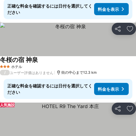
正確な料金を確認するには日付を選択してく
料金を表示
ださい
シェア
お
冬桜の宿 神泉
ホテル
3 ホテルのランク
/
街の中心まで12.3 km
ユーザー評価はありません
正確な料金を確認するには日付を選択してく
料金を表示
ださい
人気施設
シェア
お