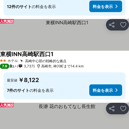
12件のサイト
の料金を表示
料金を表示
人気施設
シェア
お
東横INN高崎駅西口1
ホテル
高崎中心部の戦略的な拠点
2 ホテルのランク
7.9
良い
3,737
高崎市, 神川町まで14.4 km
￥8,122
最安値
7件のサイト
の料金を表示
料金を表示
人気施設
シェア
お