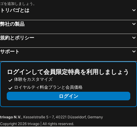
一関, 東北地方 宿泊施設 -
石巻, 東北地方 宿泊施設 -
前橋ホテル ルカ
ゴを追加しましょう。
気仙沼, 東北地方 宿泊施設 -
東京, 関東地方 宿泊施設 -
トリバゴとは
大阪, 近畿地方 宿泊施設 -
福岡, 九州地方 宿泊施設 -
弊社の製品
札幌, 北海道 宿泊施設 -
浦安市, 関東地方 宿泊施設 -
京都, 近畿地方 宿泊施設 -
横浜, 関東地方 宿泊施設 -
規約とポリシー
名古屋, 中部/北陸地方 宿泊施設 -
神戸, 近畿地方 宿泊施設 -
サポート
ログインして会員限定特典を利用しましょう
体験をカスタマイズ
ロイヤルティ料金プランと会員価格
ログイン
trivago N.V.
, Kesselstraße 5 – 7, 40221 Düsseldorf, Germany
Copyright 2026 trivago | All rights reserved.