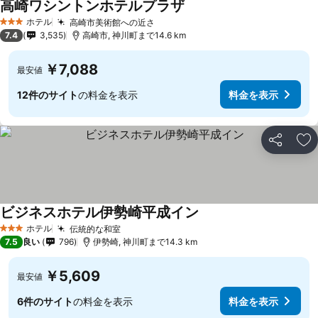
高崎ワシントンホテルプラザ
ホテル
高崎市美術館への近さ
3 ホテルのランク
7.4
3,535
高崎市, 神川町まで14.6 km
￥7,088
最安値
12件のサイト
の料金を表示
料金を表示
シェア
お
ビジネスホテル伊勢崎平成イン
ホテル
伝統的な和室
3 ホテルのランク
7.5
良い
796
伊勢崎, 神川町まで14.3 km
￥5,609
最安値
6件のサイト
の料金を表示
料金を表示