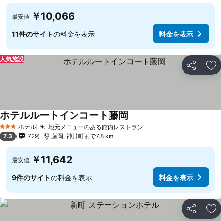
￥10,066
最安値
11件のサイト
の料金を表示
料金を表示
人気施設
シェア
お
ホテルルートインコート藤岡
ホテル
地元メニューのある館内レストラン
3 ホテルのランク
7.3
729
藤岡, 神川町まで7.8 km
￥11,642
最安値
9件のサイト
の料金を表示
料金を表示
シェア
お