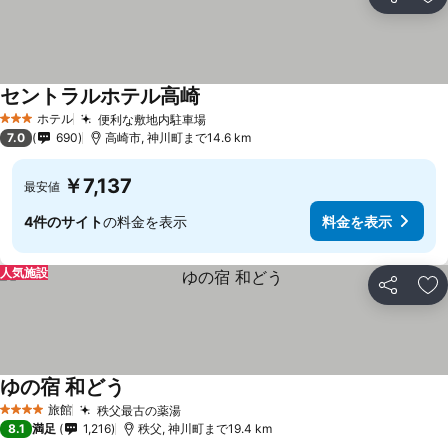
シェア
お
セントラルホテル高崎
ホテル
便利な敷地内駐車場
3 ホテルのランク
7.0
690
高崎市, 神川町まで14.6 km
￥7,137
最安値
4件のサイト
の料金を表示
料金を表示
人気施設
シェア
お
ゆの宿 和どう
旅館
秩父最古の薬湯
4 ホテルのランク
8.1
満足
1,216
秩父, 神川町まで19.4 km