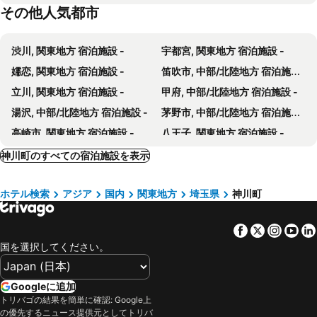
その他人気都市
ABホテル伊勢崎
star resort mist Adult Only
ホテルルートイン深谷駅前
ホテル本庄
渋川, 関東地方 宿泊施設 -
宇都宮, 関東地方 宿泊施設 -
ビジネスホテル寿々屋
ホテルルートイン伊勢崎インター
嬬恋, 関東地方 宿泊施設 -
笛吹市, 中部/北陸地方 宿泊施設 -
高崎ビジネスホテル
HOTEL R9 The Yard 本庄
立川, 関東地方 宿泊施設 -
甲府, 中部/北陸地方 宿泊施設 -
埼玉グランドホテル本庄
ホテルルートイン本庄駅南
湯沢, 中部/北陸地方 宿泊施設 -
茅野市, 中部/北陸地方 宿泊施設 -
ベルズイン前橋
ホテルサンコー高崎
高崎市, 関東地方 宿泊施設 -
八王子, 関東地方 宿泊施設 -
HOTEL R9 The Yard 藤岡
藤岡ステーションホテル
相模原, 関東地方 宿泊施設 -
山中湖, 中部/北陸地方 宿泊施設 -
神川町のすべての宿泊施設を表示
Hotel NEO
本庄バニラリゾート
北杜市, 中部/北陸地方 宿泊施設 -
みなかみ町, 関東地方 宿泊施設 -
ホテルロコズマウイ
HOTEL LOCOZ MAUI
ホテル検索
アジア
国内
関東地方
埼玉県
神川町
山ノ内町, 中部/北陸地方 宿泊施設 -
市川市, 関東地方 宿泊施設 -
新町 ステーションホテル
Super Hotel Saitama Honjo (opens May 17, 2024)
諏訪市, 中部/北陸地方 宿泊施設 -
町田, 関東地方 宿泊施設 -
ホテルルートインコート藤岡
HOTEL R9 The Yard Honjowakaizumi
Facebook
Twitter
Insta
Yo
船橋, 関東地方 宿泊施設 -
つくば, 関東地方 宿泊施設 -
Hana Hotel Isesaki
小さなホテル セラヴィ 露天風呂客室の宿
国を選択してください。
仙台, 東北地方 宿泊施設 -
山形, 東北地方 宿泊施設 -
冬桜の宿 神泉
Aile House III
松島, 東北地方 宿泊施設 -
大崎市, 東北地方 宿泊施設 -
Rakuten STAY HOUSE x WILL STYLE 高崎
ハタラコリビングみなのsubako
Googleに追加
蔵王, 東北地方 宿泊施設 -
天童, 東北地方 宿泊施設 -
トリバゴの結果を簡単に確認: Google上
Isesaki Station Hotel
イスパニア花園
の優先するニュース提供元としてトリバ