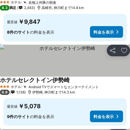
ホテル
名物上州豚の朝食
3 ホテルのランク
8.3
満足
2,483
高崎市, 神川町まで14.8 km
￥9,847
最安値
8件のサイト
の料金を表示
料金を表示
シェア
お
ホテルセレクトイン伊勢崎
ホテル
Android TVでスマートなエンターテイメント
3 ホテルのランク
6.9
1,138
伊勢崎, 神川町まで14.3 km
￥5,078
最安値
9件のサイト
の料金を表示
料金を表示