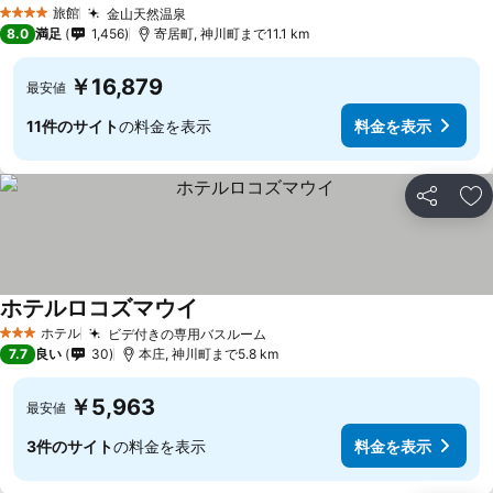
旅館
金山天然温泉
4 ホテルのランク
8.0
満足
1,456
寄居町, 神川町まで11.1 km
￥16,879
最安値
11件のサイト
の料金を表示
料金を表示
シェア
お
ホテルロコズマウイ
ホテル
ビデ付きの専用バスルーム
3 ホテルのランク
7.7
良い
30
本庄, 神川町まで5.8 km
￥5,963
最安値
3件のサイト
の料金を表示
料金を表示