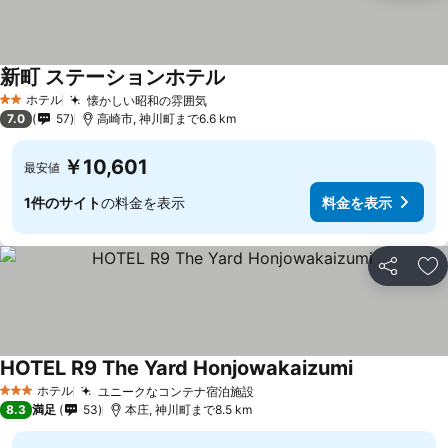
新町 ステーションホテル
ホテル
懐かしい昭和の雰囲気
2 ホテルのランク
7.0
57
高崎市, 神川町まで6.6 km
￥10,601
最安値
1件のサイト
の料金を表示
料金を表示
シェア
お
HOTEL R9 The Yard Honjowakaizumi
ホテル
ユニークなコンテナ宿泊施設
3 ホテルのランク
8.3
満足
53
本庄, 神川町まで8.5 km