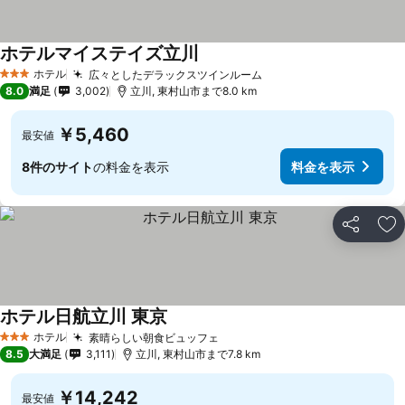
ホテルマイステイズ立川
ホテル
広々としたデラックスツインルーム
3 ホテルのランク
8.0
満足
3,002
立川, 東村山市まで8.0 km
￥5,460
最安値
8件のサイト
の料金を表示
料金を表示
シェア
お
ホテル日航立川 東京
ホテル
素晴らしい朝食ビュッフェ
3 ホテルのランク
8.5
大満足
3,111
立川, 東村山市まで7.8 km
￥14,242
最安値