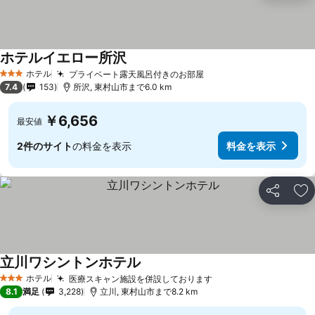
ホテルイエロー所沢
ホテル
プライベート露天風呂付きのお部屋
3 ホテルのランク
7.4
153
所沢, 東村山市まで6.0 km
￥6,656
最安値
2件のサイト
の料金を表示
料金を表示
シェア
お
立川ワシントンホテル
ホテル
医療スキャン施設を併設しております
3 ホテルのランク
8.1
満足
3,228
立川, 東村山市まで8.2 km