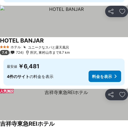
シェア
お
HOTEL BANJAR
ホテル
ユニークなスパと露天風呂
3 ホテルのランク
7.4
724
所沢, 東村山市まで8.7 km
￥6,481
最安値
4件のサイト
の料金を表示
料金を表示
人気施設
シェア
お
吉祥寺東急REIホテル