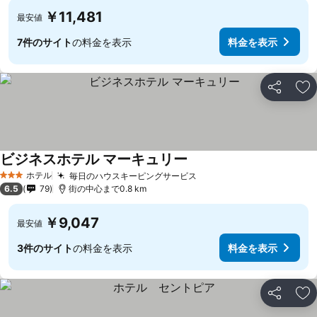
￥11,481
最安値
7件のサイト
の料金を表示
料金を表示
シェア
お
ビジネスホテル マーキュリー
ホテル
毎日のハウスキーピングサービス
3 ホテルのランク
6.5
79
街の中心まで0.8 km
￥9,047
最安値
3件のサイト
の料金を表示
料金を表示
シェア
お