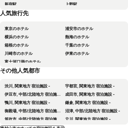
新宿駅
上野駅
川越プリンスホテル
和光市東武ホテル
人気旅行先
横浜駅
東京ディズニーシー
マロウド イン 八王子
ホテルカデンツァ東京
大宮駅
渋谷区
ソラノホテル
ホテルメッツ国分寺
東京のホテル
浦安市のホテル
みなとみらい駅
浅草駅
マロウド イン 東京
東横INN福生駅前東口
横浜のホテル
熱海のホテル
東京ビッグサイト
蒲田駅
所沢パークホテル
ＪＲ東日本ホテルメッツ 高円寺
箱根のホテル
千葉のホテル
東京ドームシティ
お台場
ホテルメッツ立川
JR東日本ホテルメッツ 武蔵境
川崎市のホテル
伊東のホテル
国分寺
江戸東京たてもの園
東横イン埼京線北戸田駅東口
Ｈａｔａｇｏ ＣＯＥＤＯＹＡ ～旅籠 小江戸や～
富士河口湖のホテル
小金井公園
立川駅
ビジネスホテルほまれ
府中アーバンホテル別館
その他人気都市
野川公園
大国魂神社
三鷹シティホテル
東横ＩＮＮ昭島駅南口
JRA競馬博物館
調布空港
Ｒ＆Ｂホテル八王子
ホテルケヤキゲート東京府中
渋川, 関東地方 宿泊施設 -
宇都宮, 関東地方 宿泊施設 -
ジブリ美術館
Takebashi Metro Station
ビジネスホテル マーキュリー
ホテル セントピア
伊豆市, 中部/北陸地方 宿泊施設 -
成田市, 関東地方 宿泊施設 -
泉ガーデンギャラリー
Myōden Metro Station
久米川ウィングホテル
The Bed&spa
鴨川, 関東地方 宿泊施設 -
鎌倉, 関東地方 宿泊施設 -
Naka-Meguro Metro Station
Nijubashi-Mae Metro Station
Business Issa Annex
ビジネスホテル一茶別館
御殿場, 中部/北陸地方 宿泊施設 -
沼津, 中部/北陸地方 宿泊施設 -
中区
スパイラルホール
Toyoko Inn Tokorozawa-eki Nishi-guchi
Baden Garden
笛吹市, 中部/北陸地方 宿泊施設 -
立川, 関東地方 宿泊施設 -
若松河田駅
Minami-Sunamachi Metro Station
レステイ所沢 - 大人限定
IN THE LIBRARY hotel and books TOKOROZAWA
南房総市, 関東地方 宿泊施設 -
藤沢, 関東地方 宿泊施設 -