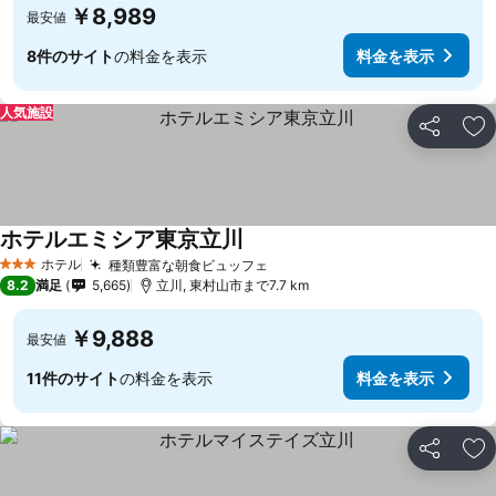
￥8,989
最安値
8件のサイト
の料金を表示
料金を表示
人気施設
シェア
お
ホテルエミシア東京立川
ホテル
種類豊富な朝食ビュッフェ
3 ホテルのランク
8.2
満足
5,665
立川, 東村山市まで7.7 km
￥9,888
最安値
11件のサイト
の料金を表示
料金を表示
シェア
お