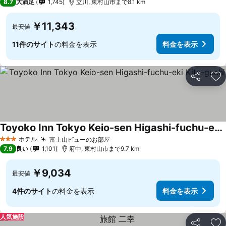
8.7
大満足
1,745
立川, 東村山市まで8.1 km
￥11,343
最安値
11件のサイト
の料金を表示
料金を表示
シェア
お
Toyoko Inn Tokyo Keio-sen Higashi-fuchu-eki Kita-guchi
ホテル
富士山ビューのお部屋
3 ホテルのランク
7.9
良い
1,101
府中, 東村山市まで9.7 km
￥9,034
最安値
4件のサイト
の料金を表示
料金を表示
人気施設