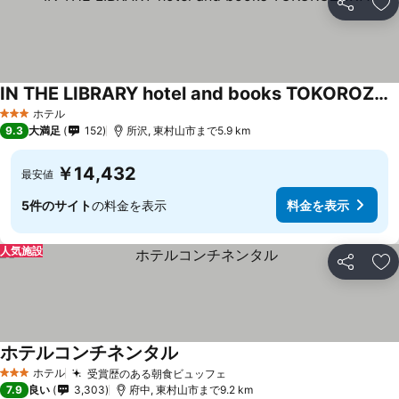
シェア
お
IN THE LIBRARY hotel and books TOKOROZAWA
ホテル
3 ホテルのランク
9.3
大満足
152
所沢, 東村山市まで5.9 km
￥14,432
最安値
5件のサイト
の料金を表示
料金を表示
人気施設
シェア
お
ホテルコンチネンタル
ホテル
受賞歴のある朝食ビュッフェ
3 ホテルのランク
7.9
良い
3,303
府中, 東村山市まで9.2 km