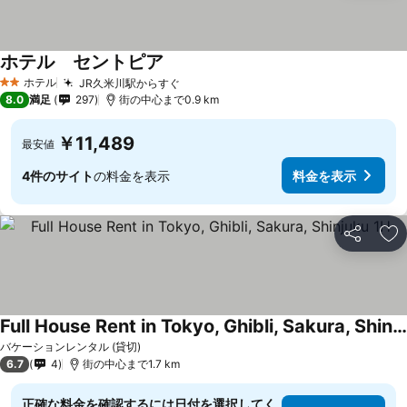
ホテル セントピア
ホテル
JR久米川駅からすぐ
2 ホテルのランク
8.0
満足
297
街の中心まで0.9 km
￥11,489
最安値
4件のサイト
の料金を表示
料金を表示
シェア
お
Full House Rent in Tokyo, Ghibli, Sakura, Shinjuku 1H
バケーションレンタル (貸切)
6.7
4
街の中心まで1.7 km
正確な料金を確認するには日付を選択してく