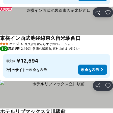
人気施設
シェア
お
東横イン西武池袋線東久留米駅西口
ホテル
東久留米駅からすぐのロケーション
3 ホテルのランク
8.0
満足
2,460
東久留米市, 東村山市まで5.9 km
￥12,594
最安値
7件のサイト
の料金を表示
料金を表示
シェア
お
ホテルリブマックス立川駅前