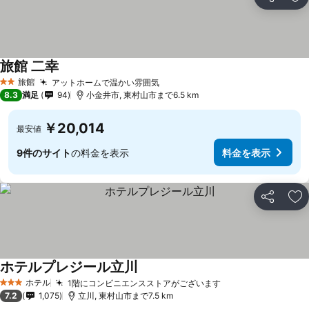
シェア
お
旅館 二幸
旅館
アットホームで温かい雰囲気
2 ホテルのランク
8.3
満足
94
小金井市, 東村山市まで6.5 km
￥20,014
最安値
9件のサイト
の料金を表示
料金を表示
シェア
お
ホテルプレジール立川
ホテル
1階にコンビニエンスストアがございます
3 ホテルのランク
7.2
1,075
立川, 東村山市まで7.5 km