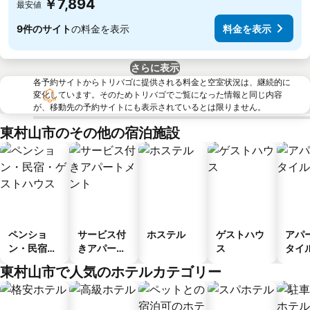
￥7,894
最安値
9件のサイト
の料金を表示
料金を表示
さらに表示
各予約サイトからトリバゴに提供される料金と空室状況は、継続的に
変化しています。そのためトリバゴでご覧になった情報と同じ内容
が、移動先の予約サイトにも表示されているとは限りません。
東村山市のその他の宿泊施設
ペンショ
サービス付
ホステル
ゲストハウ
アパ
ン・民宿・
きアパート
ス
タイ
ゲストハウ
メント
ル
東村山市で人気のホテルカテゴリー
ス