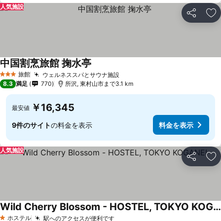
人気施設
シェア
お
中国割烹旅館 掬水亭
旅館
ウェルネススパとサウナ施設
3 ホテルのランク
8.3
満足
770
所沢, 東村山市まで3.1 km
￥16,345
最安値
9件のサイト
の料金を表示
料金を表示
人気施設
シェア
お
Wild Cherry Blossom - HOSTEL, TOKYO KOGANEI
ホステル
駅へのアクセスが便利です