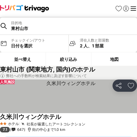
お気に入り
ログイ
メ
目的地
東村山市
チェックイン/アウト
滞在人数と部屋数
日付を選択
2 人、1 部屋
並べ替え
絞り込み
地図
東村山市 (関東地方, 国内)のホテル
弊社への手数料が検索結果に及ぼす影響について
人気施設
シェア
お
久米川ウィングホテル
ホテル
社長が厳選したアートコレクション
2 ホテルのランク
7.1
647
街の中心まで1.0 km