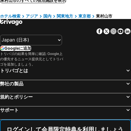
東村山市のすべての宿泊施設を表示
ホテルイエロー所沢
Sunny Skies Heim
甲府, 中部/北陸地方 宿泊施設 -
高崎市, 関東地方 宿泊施設 -
Hotel Cradle Cabin TANASHI
ホテルリブマックス北府中
ホテル検索
アジア
国内
関東地方
東京都
東村山市
八王子, 関東地方 宿泊施設 -
相模原, 関東地方 宿泊施設 -
ホテルリブマックス北府中
ホテルプレジール立川
木更津, 関東地方 宿泊施設 -
山中湖, 中部/北陸地方 宿泊施設 -
ホテル シヴィックインサヤマ
ラグナイン 八王子 Laguna inn
Facebook
Twitter
Insta
Yo
北杜市, 中部/北陸地方 宿泊施設 -
市川市, 関東地方 宿泊施設 -
HOTEL D 川越 -Adult Only-
Ohayo Hotel·kaike・kami-itabash
仙台, 東北地方 宿泊施設 -
山形, 東北地方 宿泊施設 -
ホテル シェレナ - 大人限定
ホテルメルディア 荻窪
Googleに追加
松島, 東北地方 宿泊施設 -
大崎市, 東北地方 宿泊施設 -
東横INN埼玉戸田公園駅西口
バリタイホテルアンドリゾート狭山店
トリバゴの結果を簡単に確認: Google上
蔵王, 東北地方 宿泊施設 -
天童, 東北地方 宿泊施設 -
の優先するニュース提供元としてトリバ
立川アーバンホテル
ゴを追加しましょう。
一関, 東北地方 宿泊施設 -
石巻, 東北地方 宿泊施設 -
トリバゴとは
気仙沼, 東北地方 宿泊施設 -
東京, 関東地方 宿泊施設 -
弊社の製品
大阪, 近畿地方 宿泊施設 -
福岡, 九州地方 宿泊施設 -
札幌, 北海道 宿泊施設 -
浦安市, 関東地方 宿泊施設 -
規約とポリシー
京都, 近畿地方 宿泊施設 -
横浜, 関東地方 宿泊施設 -
サポート
名古屋, 中部/北陸地方 宿泊施設 -
神戸, 近畿地方 宿泊施設 -
ログインして会員限定特典を利用しましょう