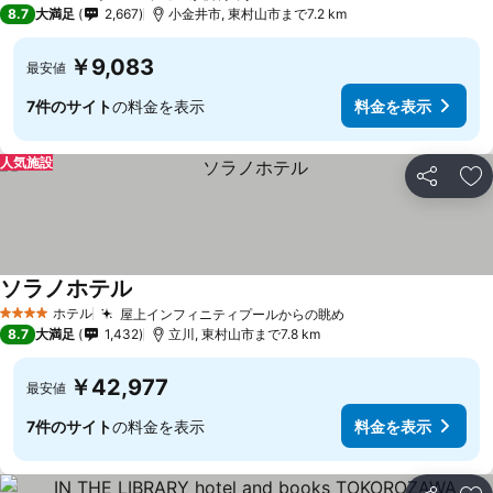
1 ホテルのランク
8.7
大満足
2,667
小金井市, 東村山市まで7.2 km
￥9,083
最安値
7件のサイト
の料金を表示
料金を表示
人気施設
シェア
お
ソラノホテル
ホテル
屋上インフィニティプールからの眺め
4 ホテルのランク
8.7
大満足
1,432
立川, 東村山市まで7.8 km
￥42,977
最安値
7件のサイト
の料金を表示
料金を表示