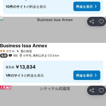
10件のサイト
の料金を表示
料金を表示
シェア
お
Business Issa Annex
ホテル
畳の和室
2 ホテルのランク
6.9
69
小平市, 東村山市まで3.5 km
￥13,834
最安値
1件のサイト
の料金を表示
料金を表示
人気施設
シェア
お