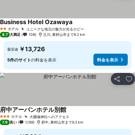
Business Hotel Ozawaya
ホテル
ユニークな地元の魅力が光るロビー
2 ホテルのランク
8.7
大満足
108
立川, 東村山市まで8.2 km
￥13,726
最安値
5件のサイト
の料金を表示
料金を表示
シェア
お
府中アーバンホテル別館
ホテル
大國魂神社へのアクセス
3 ホテルのランク
7.9
良い
1,199
府中, 東村山市まで9.2 km