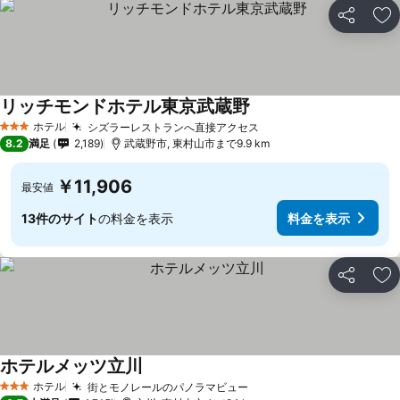
シェア
お
リッチモンドホテル東京武蔵野
ホテル
シズラーレストランへ直接アクセス
3 ホテルのランク
8.2
満足
2,189
武蔵野市, 東村山市まで9.9 km
￥11,906
最安値
13件のサイト
の料金を表示
料金を表示
シェア
お
ホテルメッツ立川
ホテル
街とモノレールのパノラマビュー
3 ホテルのランク