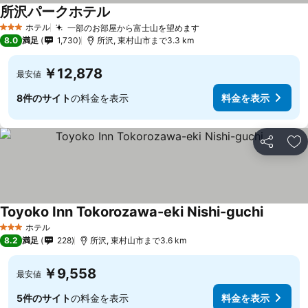
所沢パークホテル
ホテル
一部のお部屋から富士山を望めます
3 ホテルのランク
8.0
満足
1,730
所沢, 東村山市まで3.3 km
￥12,878
最安値
8件のサイト
の料金を表示
料金を表示
シェア
お
Toyoko Inn Tokorozawa-eki Nishi-guchi
ホテル
3 ホテルのランク
8.2
満足
228
所沢, 東村山市まで3.6 km
￥9,558
最安値
5件のサイト
の料金を表示
料金を表示