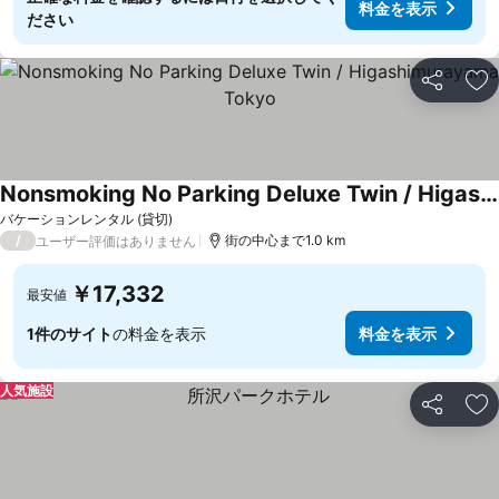
料金を表示
ださい
シェア
お
Nonsmoking No Parking Deluxe Twin / Higashimurayama Tokyo
バケーションレンタル (貸切)
/
街の中心まで1.0 km
ユーザー評価はありません
￥17,332
最安値
1件のサイト
の料金を表示
料金を表示
人気施設
シェア
お