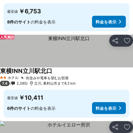
￥6,753
最安値
8件のサイト
の料金を表示
料金を表示
人気施設
シェア
お
東横INN立川駅北口
ホテル
街並みや電車を望むお部屋
2 ホテルのランク
7.4
2,385
立川, 東村山市まで8.2 km
￥10,411
最安値
6件のサイト
の料金を表示
料金を表示
シェア
お