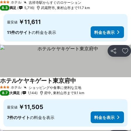
ホテル
吉祥寺駅からすぐのロケーション
3 ホテルのランク
8.3
満足
5,716
武蔵野市, 東村山市まで11.7 km
￥11,611
最安値
11件のサイト
の料金を表示
料金を表示
シェア
お
ホテルケヤキゲート東京府中
ホテル
ショッピングや食事に便利な立地
3 ホテルのランク
8.7
大満足
1,144
府中, 東村山市まで9.1 km
￥11,505
最安値
7件のサイト
の料金を表示
料金を表示