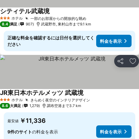
シティテル武蔵境
ホテル
一部のお部屋からの開放的な眺め
3 ホテルのランク
8.4
満足
907
武蔵野市, 東村山市まで9.1 km
正確な料金を確認するには日付を選択してく
料金を表示
ださい
シェア
お
JR東日本ホテルメッツ 武蔵境
ホテル
きらめく夜空のインテリアデザイン
3 ホテルのランク
8.6
大満足
1,279
調布空港まで3.7 km
￥11,336
最安値
9件のサイト
の料金を表示
料金を表示