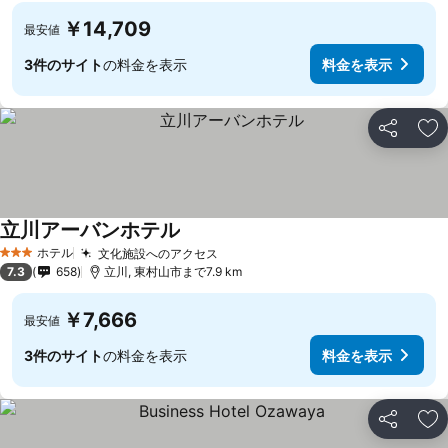
￥14,709
最安値
3件のサイト
の料金を表示
料金を表示
シェア
お
立川アーバンホテル
ホテル
文化施設へのアクセス
3 ホテルのランク
7.3
658
立川, 東村山市まで7.9 km
￥7,666
最安値
3件のサイト
の料金を表示
料金を表示
シェア
お