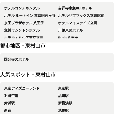
ホテルコンチネンタル
吉祥寺東急REIホテル
ホテル ルートイン 東京阿佐ヶ谷
ホテルリブマックス立川駅前
京王プラザホテル 八王子
ホテルマイステイズ立川
立川ワシントンホテル
川越東武ホテル
ホテルエミシア東京立川
the b 八王子
都市地区 - 東村山市
ホテルリブマックス八王子駅前
ホテル ヒルトップ
安心お宿プレミア荻窪店
ホテルリブマックス埼玉朝霞駅前
国分寺のホテル
ホテルリブマックス調布駅前
フレックステイイン江古田
東横イン志木駅東口
ザ ベッドアンドスパ
人気スポット - 東村山市
ホテル日航立川 東京
リッチモンドホテル東京武蔵野
吉祥寺エクセルホテル東急
東横イン西武池袋線東久留米駅西口
東京ディズニーランド
東京駅
ホテルリブマックス府中アネックス
東横イン東京八王子駅北口
羽田空港
品川駅
東横INN立川駅北口
ホテルリブマックス BUDGET 府中
舞浜駅
新横浜駅
スーパーホテル埼玉川越
ホテルリブマックス東京羽村駅前
新宿
池袋駅
東横イン府中南武線南多摩駅前
調布アーバンホテル