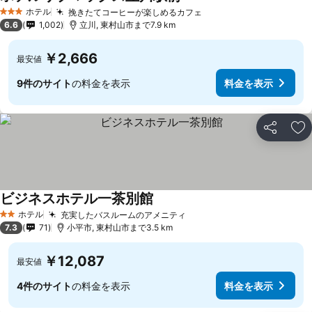
ホテル
挽きたてコーヒーが楽しめるカフェ
3 ホテルのランク
6.6
1,002
立川, 東村山市まで7.9 km
￥2,666
最安値
9件のサイト
の料金を表示
料金を表示
シェア
お
ビジネスホテル一茶別館
ホテル
充実したバスルームのアメニティ
2 ホテルのランク
7.3
71
小平市, 東村山市まで3.5 km
￥12,087
最安値
4件のサイト
の料金を表示
料金を表示