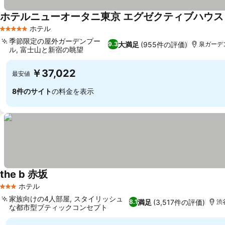
ホテルニューオータニ東京 エグゼクティブハウス
ホテル
5 ホテルのランク
季節限定の屋外ガーデンプー
大満足
(955件の評価)
9.3
泉ガーデン
ル, 富士山と新宿の眺望
料金を表示
￥37,022
最安値
8件のサイト
の料金を表示
the b 赤坂
料金を表示
ホテル
3 ホテルのランク
家族向けの4人部屋, スタイリッシュ
満足
(3,517件の評価)
8.1
渋
な都市型ブティックコンセプト
料金を表示