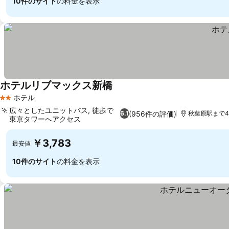
10件のサイト
の料金を表示
ホテルリブマックス新橋
料金を表示
ホテル
2 ホテルのランク
広々としたユニットバス, 徒歩で
(956件の評価)
6.1
秋葉原駅まで4.
東京タワーへアクセス
料金を表示
￥3,783
最安値
10件のサイト
の料金を表示