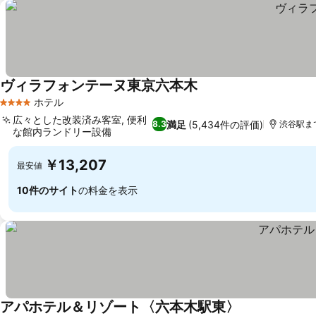
ヴィラフォンテーヌ東京六本木
料金を表示
ホテル
4 ホテルのランク
広々とした改装済み客室, 便利
満足
(5,434件の評価)
8.3
渋谷駅まで
な館内ランドリー設備
料金を表示
￥13,207
最安値
10件のサイト
の料金を表示
アパホテル＆リゾート〈六本木駅東〉
料金を表示