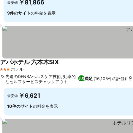
￥81,866
最安値
9件のサイト
の料金を表示
アパホテル 六本木SIX
料金を表示
ホテル
3 ホテルのランク
先進のDENBAヘルスケア技術, 効率的
満足
(16,105件の評価)
8.0
なセルフサービスチェックアウト
料金を表示
￥6,621
最安値
10件のサイト
の料金を表示