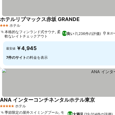
ホテルリブマックス赤坂 GRANDE
料金を表示
ホテル
3 ホテルのランク
本格的なフィンランド式サウナ, 柔
良い
(1,236件の評価)
7.8
泉ガー
軟なレイトチェックアウト
料金を表示
￥4,945
最安値
7件のサイト
の料金を表示
ANA インターコンチネンタルホテル東京
料金を表
ホテル
5 ホテルのランク
季節限定の屋外スイミングプール, モ
大満足
(19,014件の評価)
8.6