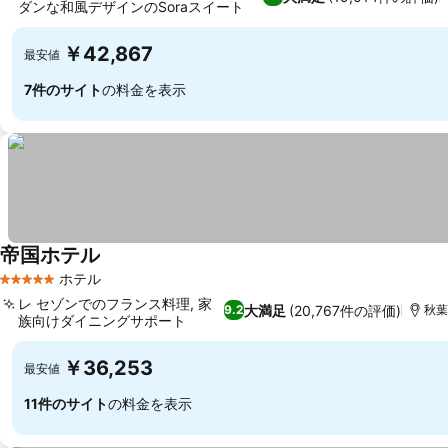
ダンな和風デザインのSoraスイート
料金を表示
￥42,867
最安値
7件のサイト
の料金を表示
帝国ホテル
料金を表示
ホテル
5 ホテルのランク
レ セゾンでのフランス料理, 家
大満足
(20,767件の評価)
9.2
秋葉
族向けダイニングサポート
料金を表示
￥36,253
最安値
11件のサイト
の料金を表示