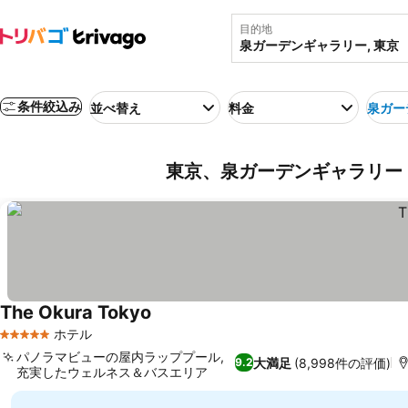
目的地
条件絞込み
並べ替え
料金
泉ガー
東京、泉ガーデンギャラリー (
The Okura Tokyo
料金を表示
ホテル
5 ホテルのランク
パノラマビューの屋内ラッププール,
大満足
(8,998件の評価)
9.2
充実したウェルネス＆バスエリア
料金を表示