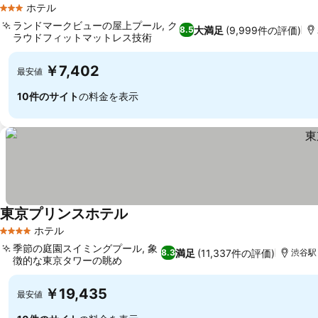
ホテル
3 ホテルのランク
ランドマークビューの屋上プール, ク
大満足
(9,999件の評価)
8.5
ラウドフィットマットレス技術
料金を表示
￥7,402
最安値
10件のサイト
の料金を表示
東京プリンスホテル
料金を表示
ホテル
4 ホテルのランク
季節の庭園スイミングプール, 象
満足
(11,337件の評価)
8.3
渋谷駅ま
徴的な東京タワーの眺め
料金を表示
￥19,435
最安値