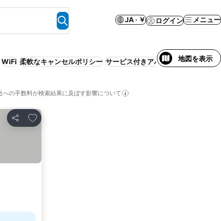
JA · ￥
メニュー
ログイン
地図を表示
WiFi
柔軟なキャンセルポリシー
サービス付きアパートメント
エアコ
社への手数料が検索結果に及ぼす影響について
お気に入りに追加
シェア