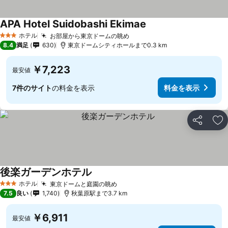
APA Hotel Suidobashi Ekimae
ホテル
お部屋から東京ドームの眺め
3 ホテルのランク
8.4
満足
630
東京ドームシティホールまで0.3 km
￥7,223
最安値
7件のサイト
の料金を表示
料金を表示
シェア
お
後楽ガーデンホテル
ホテル
東京ドームと庭園の眺め
3 ホテルのランク
7.5
良い
1,740
秋葉原駅まで3.7 km
￥6,911
最安値