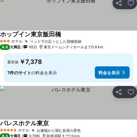
シェア
お
ホップイン東京飯田橋
ホテル
ベッド下の広々とした荷物収納
3 ホテルのランク
8.8
大満足
652
東京ドームシティホールまで0.8 km
￥7,378
最安値
7件のサイト
の料金を表示
料金を表示
シェア
お
パレスホテル東京
ホテル
お濠端から望む皇居の景色
5 ホテルのランク
9.3
大満足
9,798
秋葉原駅まで1.9 km