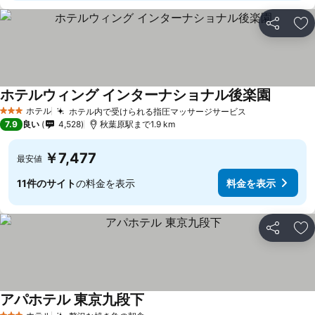
シェア
お
ホテルウィング インターナショナル後楽園
ホテル
ホテル内で受けられる指圧マッサージサービス
3 ホテルのランク
7.9
良い
4,528
秋葉原駅まで1.9 km
￥7,477
最安値
11件のサイト
の料金を表示
料金を表示
シェア
お
アパホテル 東京九段下