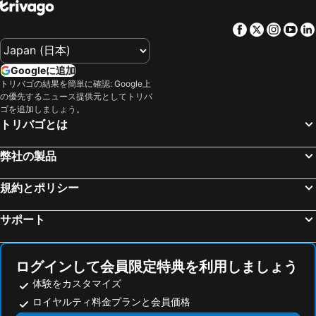
大宮駅
上高地
ニューオータニ イン東京
イビススタイルズ東京ベイ
Facebook
Twitter
Insta
Yo
熱海温泉
渋谷区
浦安サンホテル
新宿ワシントンホテル 本館
長野駅
富士急ハイランド
東急ステイ 水道橋
アパホテル 六本木SIX
Googleに追加
みなとみらい駅
浅草駅
ホテルマイステイズ 亀戸
ヴィアイン飯田橋後楽園
トリバゴの結果を簡単に確認: Google上
の優先するニュース提供元としてトリバ
東京ビッグサイト
箱根湯本温泉
ファーイーストビレッジホテル東京有明
ホテル ユーラシア 舞浜 アネックス
ゴを追加しましょう。
海浜幕張駅
蒲田駅
東京ステーションホテル
ヴィアイン秋葉原
トリバゴとは
東京ドームシティ
お台場
アパホテル<品川 泉岳寺駅前>
都市センターホテル
弊社の製品
新橋駅
幕張駅
hotel MONday Premium 豊洲
東京シティービューホテル
静岡駅
八王子駅
帝国ホテル
ホテルイルフィオーレ葛西
規約とポリシー
浜松町駅
河口湖
ホテルメトロポリタン東京池袋
ヴィアイン品川大井町
サポート
日本武道館
千葉駅
マンダリン
リッチモンドホテル 東京水道橋
成田国際空港
横浜アリーナ
ホテルサトー･東京
sequence SUIDOBASHI
豊洲駅
横浜中華街
ホテルウィング インターナショナル後楽園
APA Hotel Suidobashi Ekimae
ログインして会員限定特典を利用しましょう
江ノ島駅
水道橋駅
体験をカスタマイズ
the b 水道橋
トグルホテル水道橋
ロイヤルティ料金プランと会員価格
川崎駅
湯河原温泉
ナインアワーズ水道橋
後楽ガーデンホテル