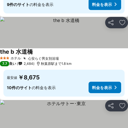
9件のサイト
の料金を表示
料金を表示
シェア
お
the b 水道橋
ホテル
心安らぐ男女別浴場
3 ホテルのランク
7.7
良い
2,484
秋葉原駅まで1.8 km
￥8,675
最安値
10件のサイト
の料金を表示
料金を表示
シェア
お