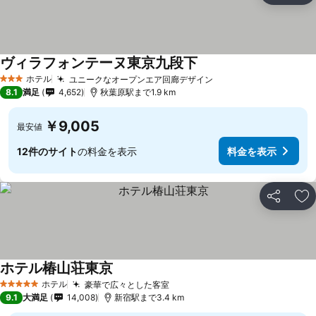
ヴィラフォンテーヌ東京九段下
ホテル
ユニークなオープンエア回廊デザイン
3 ホテルのランク
8.1
満足
4,652
秋葉原駅まで1.9 km
￥9,005
最安値
12件のサイト
の料金を表示
料金を表示
シェア
お
ホテル椿山荘東京
ホテル
豪華で広々とした客室
5 ホテルのランク
9.1
大満足
14,008
新宿駅まで3.4 km