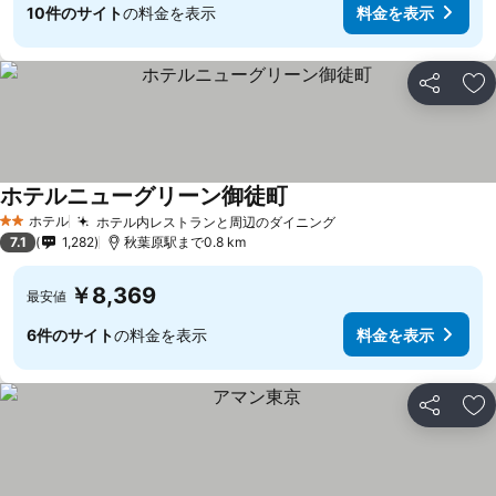
10件のサイト
の料金を表示
料金を表示
シェア
お
ホテルニューグリーン御徒町
ホテル
ホテル内レストランと周辺のダイニング
2 ホテルのランク
7.1
1,282
秋葉原駅まで0.8 km
￥8,369
最安値
6件のサイト
の料金を表示
料金を表示
シェア
お