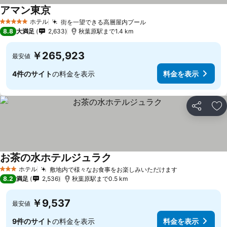
アマン東京
ホテル
街を一望できる高層屋内プール
5 ホテルのランク
8.8
大満足
2,633
秋葉原駅まで1.4 km
￥265,923
最安値
4件のサイト
の料金を表示
料金を表示
シェア
お
お茶の水ホテルジュラク
ホテル
敷地内で様々なお食事をお楽しみいただけます
3 ホテルのランク
8.2
満足
2,536
秋葉原駅まで0.5 km
￥9,537
最安値
9件のサイト
の料金を表示
料金を表示