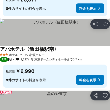
8件のサイト
の料金を表示
料金を表示
シェア
お
アパホテル〈飯田橋駅南〉
ホテル
アパ社長カレー
3 ホテルのランク
7.9
良い
2,217
東京ドームシティホールまで0.7 km
￥6,990
最安値
9件のサイト
の料金を表示
料金を表示
人気施設
シェア
お