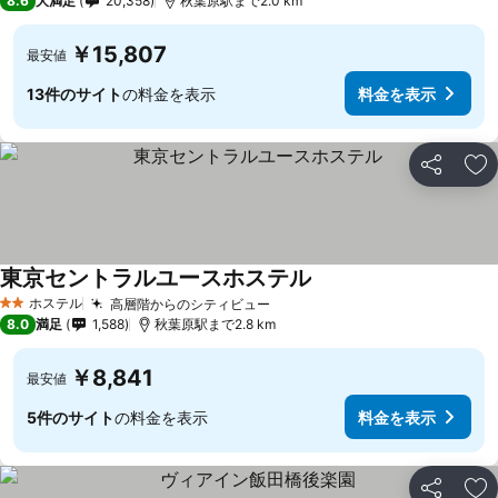
8.6
大満足
20,358
秋葉原駅まで2.0 km
￥15,807
最安値
13件のサイト
の料金を表示
料金を表示
シェア
お
東京セントラルユースホステル
ホステル
高層階からのシティビュー
2 ホテルのランク
8.0
満足
1,588
秋葉原駅まで2.8 km
￥8,841
最安値
5件のサイト
の料金を表示
料金を表示