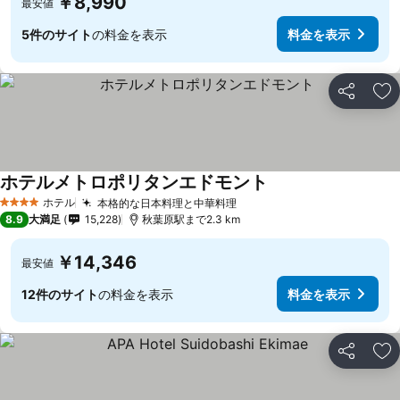
￥8,990
最安値
5件のサイト
の料金を表示
料金を表示
シェア
お
ホテルメトロポリタンエドモント
ホテル
本格的な日本料理と中華料理
4 ホテルのランク
8.9
大満足
15,228
秋葉原駅まで2.3 km
￥14,346
最安値
12件のサイト
の料金を表示
料金を表示
シェア
お