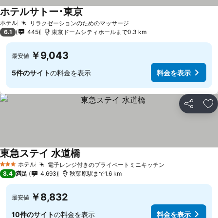
ホテルサトー･東京
ホテル
リラクゼーションのためのマッサージ
6.1
445
東京ドームシティホールまで0.3 km
￥9,043
最安値
5件のサイト
の料金を表示
料金を表示
シェア
お
東急ステイ 水道橋
ホテル
電子レンジ付きのプライベートミニキッチン
3 ホテルのランク
8.4
満足
4,693
秋葉原駅まで1.6 km
￥8,832
最安値
10件のサイト
の料金を表示
料金を表示