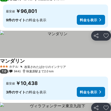
￥96,801
最安値
9件のサイト
の料金を表示
料金を表示
シェア
お
マンダリン
ホテル
改装されたばかりのインテリア
3 ホテルのランク
7.0
944
秋葉原駅まで2.0 km
￥10,438
最安値
3件のサイト
の料金を表示
料金を表示
シェア
お