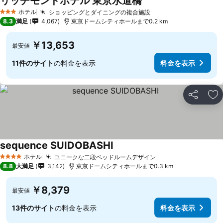
リッチモンドホテル 東京水道橋
ホテル
ショッピングとダイニングの複合施設
3 ホテルのランク
8.3
満足
4,067
東京ドームシティホールまで0.2 km
￥13,653
最安値
11件のサイト
の料金を表示
料金を表示
シェア
お
sequence SUIDOBASHI
ホテル
ユニークな二段ベッドルームデザイン
4 ホテルのランク
8.8
大満足
3,142
東京ドームシティホールまで0.3 km
￥8,379
最安値
13件のサイト
の料金を表示
料金を表示