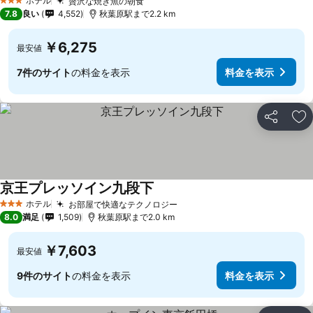
ホテル
贅沢な焼き魚の朝食
3 ホテルのランク
7.8
良い
4,552
秋葉原駅まで2.2 km
￥6,275
最安値
7件のサイト
の料金を表示
料金を表示
シェア
お
京王プレッソイン九段下
ホテル
お部屋で快適なテクノロジー
3 ホテルのランク
8.0
満足
1,509
秋葉原駅まで2.0 km
￥7,603
最安値
9件のサイト
の料金を表示
料金を表示