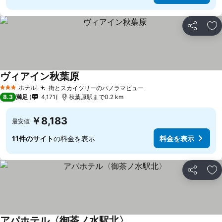
シェア
お
ヴィアイン秋葉原
ホテル
街とスカイツリーのパノラマビュー
3 ホテルのランク
8.3
満足
4,171
秋葉原駅まで0.2 km
￥8,183
最安値
11件のサイト
の料金を表示
料金を表示
シェア
お
アパホテル〈御茶ノ水駅北〉