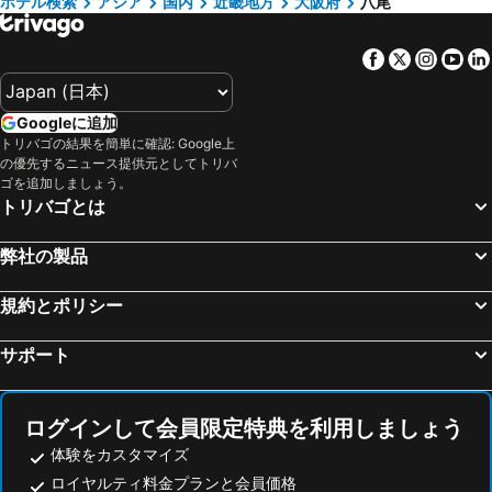
ホテル検索
アジア
国内
近畿地方
大阪府
八尾
みなべ町, 近畿地方 宿泊施設 -
松阪, 近畿地方 宿泊施設 -
3U NAMBA - MINAMI by DOYANEN
Henn na Hotel Express Osaka Namba Nipponbashi Annex
豊中市, 近畿地方 宿泊施設 -
守山, 近畿地方 宿泊施設 -
大阪マリオット都ホテル
Toho Residence
Facebook
Twitter
Insta
Yo
東大阪, 近畿地方 宿泊施設 -
菰野町, 近畿地方 宿泊施設 -
ハッピー大阪ハウス
ホテルトラッド大阪鶴橋
大阪, 近畿地方 宿泊施設 -
京都, 近畿地方 宿泊施設 -
I Cube Nipponbashi East
レックスインなんば
Googleに追加
神戸, 近畿地方 宿泊施設 -
奈良, 近畿地方 宿泊施設 -
ホテルピアチェーレなんば
FL ホテル道頓堀
トリバゴの結果を簡単に確認: Google上
姫路, 近畿地方 宿泊施設 -
洲本市, 近畿地方 宿泊施設 -
の優先するニュース提供元としてトリバ
エスリードホテル大阪鶴橋
Apartment Hotel UCHIWA STAY Osaka NAMBA
ゴを追加しましょう。
大津, 近畿地方 宿泊施設 -
和歌山, 近畿地方 宿泊施設 -
トリバゴとは
南あわじ市, 近畿地方 宿泊施設 -
東京, 関東地方 宿泊施設 -
弊社の製品
福岡, 九州地方 宿泊施設 -
札幌, 北海道 宿泊施設 -
浦安市, 関東地方 宿泊施設 -
横浜, 関東地方 宿泊施設 -
規約とポリシー
名古屋, 中部/北陸地方 宿泊施設 -
サポート
ログインして会員限定特典を利用しましょう
体験をカスタマイズ
ロイヤルティ料金プランと会員価格