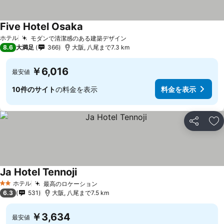
Five Hotel Osaka
ホテル
モダンで清潔感のある建築デザイン
8.6
大満足
366
大阪, 八尾まで7.3 km
￥6,016
最安値
10件のサイト
の料金を表示
料金を表示
シェア
お
Ja Hotel Tennoji
ホテル
最高のロケーション
2 ホテルのランク
6.3
531
大阪, 八尾まで7.5 km
￥3,634
最安値