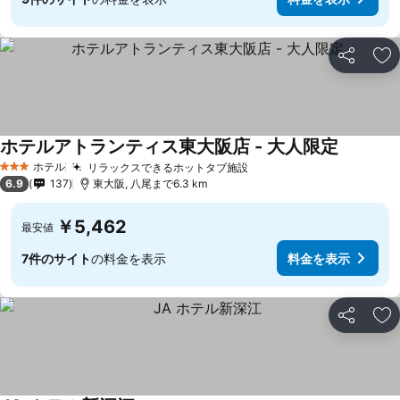
シェア
お
ホテルアトランティス東大阪店 - 大人限定
ホテル
リラックスできるホットタブ施設
3 ホテルのランク
6.9
137
東大阪, 八尾まで6.3 km
￥5,462
最安値
7件のサイト
の料金を表示
料金を表示
シェア
お