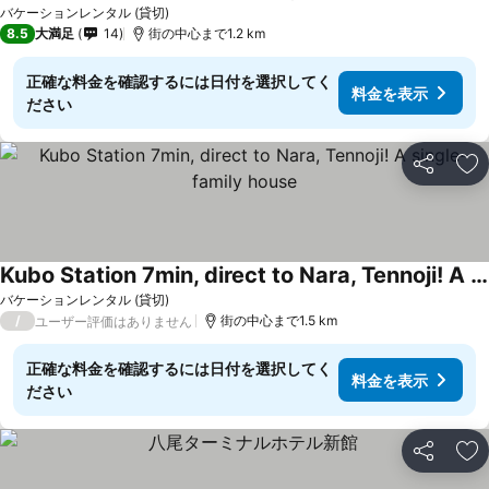
バケーションレンタル (貸切)
8.5
大満足
14
街の中心まで1.2 km
正確な料金を確認するには日付を選択してく
料金を表示
ださい
シェア
お
Kubo Station 7min, direct to Nara, Tennoji! A single-family house
バケーションレンタル (貸切)
/
街の中心まで1.5 km
ユーザー評価はありません
正確な料金を確認するには日付を選択してく
料金を表示
ださい
シェア
お