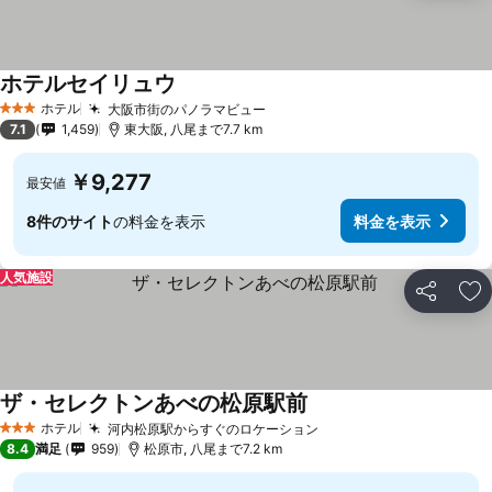
ホテルセイリュウ
ホテル
大阪市街のパノラマビュー
3 ホテルのランク
7.1
1,459
東大阪, 八尾まで7.7 km
￥9,277
最安値
8件のサイト
の料金を表示
料金を表示
人気施設
シェア
お
ザ・セレクトンあべの松原駅前
ホテル
河内松原駅からすぐのロケーション
3 ホテルのランク
8.4
満足
959
松原市, 八尾まで7.2 km