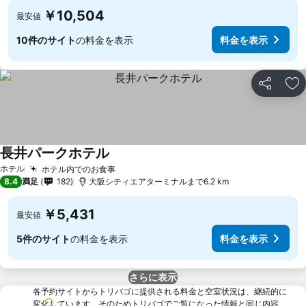
￥10,504
最安値
10件のサイト
の料金を表示
料金を表示
シェア
お
長井パークホテル
ホテル
ホテル内でのお食事
8.4
満足
182
大阪シティエアターミナルまで6.2 km
￥5,431
最安値
5件のサイト
の料金を表示
料金を表示
さらに表示
各予約サイトからトリバゴに提供される料金と空室状況は、継続的に
変化しています。そのためトリバゴでご覧になった情報と同じ内容