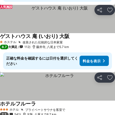
人気施設
シェア
お
ゲストハウス 庵 (いおり) 大阪
ホステル
改装された伝統的な日本家屋
1 ホテルのランク
8.7
大満足
112
藤井寺, 八尾まで5.7 km
正確な料金を確認するには日付を選択してく
料金を表示
ださい
シェア
お
ホテルフルーラ
ホテル
プライベートサウナを客室で
3 ホテルのランク
7.2
541
大阪, 八尾まで6.7 km