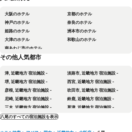
天王寺駅
高野山
ホテルアウィーナ大阪
ホテルトラスティ大阪阿倍野
大阪のホテル
京都のホテル
大阪城ホール
奈良駅
ワイズキャビン大阪難波
ホテルサンプラザ2
神戸のホテル
奈良のホテル
心斎橋駅
弁天町駅
都シティ 大阪天王寺
ヴィアイン大阪京橋
姫路のホテル
洲本市のホテル
京橋駅
新神戸駅
ホテルブライトンシティ大阪北浜
ガーナーホテル大阪本町北船場 （ＩＨＧホテルズ＆リゾーツ）
大津のホテル
和歌山のホテル
久宝寺緑地
八尾空港
東横INN大阪鶴橋駅前
ダイワロイネットホテル大阪上本町
南あわじ市のホテル
平野区
花園中央公園
八尾グランドホテル
八尾グランドホテル
その他人気都市
大阪府立中央図書館
東住吉区
セラヴィー松原インター店
ギャラリー コンパス
生野区
東成区
Ｕ・コミュニティホテル
ホテル アフタヌーン - アダルトオンリー
津, 近畿地方 宿泊施設 -
淡路市, 近畿地方 宿泊施設 -
石切劔箭神社
北新地
Toyoko Inn Higashi-osaka
Hotel C Gran Fujiidera
堺, 近畿地方 宿泊施設 -
西宮, 近畿地方 宿泊施設 -
奈良公園
風良都 東福寺
Sekai Hotel 布施
unito residence FUSE
彦根, 近畿地方 宿泊施設 -
吹田市, 近畿地方 宿泊施設 -
南京町
左京区
Wanoie
Design Hotel Gordo Platinum
尼崎, 近畿地方 宿泊施設 -
鈴鹿, 近畿地方 宿泊施設 -
船場センタービル
箕面の滝
ザ・セレクトン東大阪長田駅前
ホテル プラザ 松原
三木, 近畿地方 宿泊施設 -
草津, 近畿地方 宿泊施設 -
三条京阪駅
京都市役所前駅
Hotel Silk Road
Goda Imari Apartment Stay
舞鶴, 近畿地方 宿泊施設 -
天理, 近畿地方 宿泊施設 -
八尾のすべての宿泊施設を表示
HOSTEL198
HOSTEL198 Female only dormitory cabin typeーVacation STAY68067v
明石, 近畿地方 宿泊施設 -
宝塚, 近畿地方 宿泊施設 -
ビジネスホテル サンマルコ
ホテルビースイーツ なんば黒門