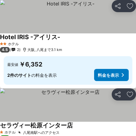
シェア
お
Hotel IRIS -アイリス-
ホテル
2 ホテルのランク
4.5
2
大阪, 八尾まで3.1 km
￥6,352
最安値
2件のサイト
の料金を表示
料金を表示
シェア
お
セラヴィー松原インター店
ホテル
八尾南駅へのアクセス
1 ホテルのランク