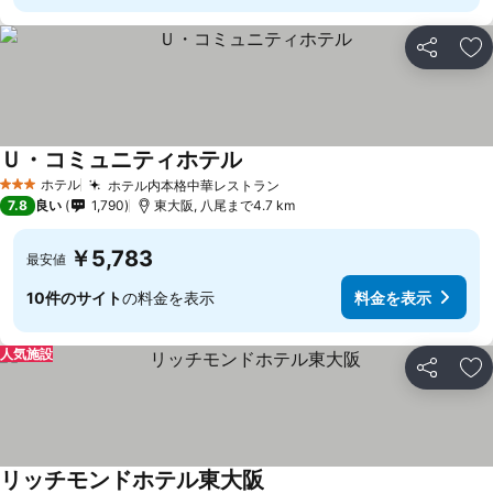
シェア
お
Ｕ・コミュニティホテル
ホテル
ホテル内本格中華レストラン
3 ホテルのランク
7.8
良い
1,790
東大阪, 八尾まで4.7 km
￥5,783
最安値
10件のサイト
の料金を表示
料金を表示
人気施設
シェア
お
リッチモンドホテル東大阪