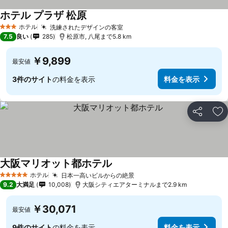
ホテル プラザ 松原
ホテル
洗練されたデザインの客室
3 ホテルのランク
7.5
良い
285
松原市, 八尾まで5.8 km
￥9,899
最安値
3件のサイト
の料金を表示
料金を表示
シェア
お
大阪マリオット都ホテル
ホテル
日本一高いビルからの絶景
5 ホテルのランク
9.2
大満足
10,008
大阪シティエアターミナルまで2.9 km
￥30,071
最安値
9件のサイト
の料金を表示
料金を表示