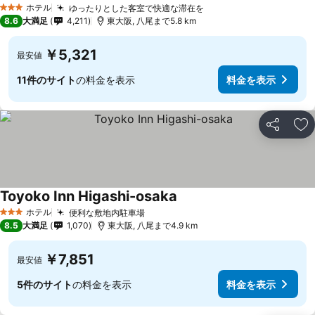
ホテル
ゆったりとした客室で快適な滞在を
3 ホテルのランク
8.6
大満足
4,211
東大阪, 八尾まで5.8 km
￥5,321
最安値
11件のサイト
の料金を表示
料金を表示
シェア
お
Toyoko Inn Higashi-osaka
ホテル
便利な敷地内駐車場
3 ホテルのランク
8.5
大満足
1,070
東大阪, 八尾まで4.9 km
￥7,851
最安値
5件のサイト
の料金を表示
料金を表示