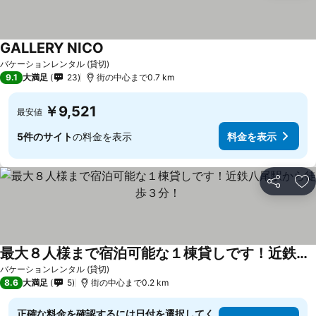
GALLERY NICO
バケーションレンタル (貸切)
9.1
大満足
23
街の中心まで0.7 km
￥9,521
最安値
5件のサイト
の料金を表示
料金を表示
シェア
お
最大８人様まで宿泊可能な１棟貸しです！近鉄八尾駅から徒歩３分！
バケーションレンタル (貸切)
8.6
大満足
5
街の中心まで0.2 km
正確な料金を確認するには日付を選択してく