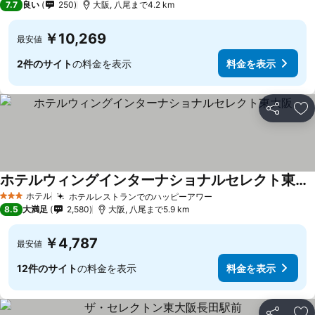
7.7
良い
250
大阪, 八尾まで4.2 km
￥10,269
最安値
2件のサイト
の料金を表示
料金を表示
シェア
お
ホテルウィングインターナショナルセレクト東大阪
ホテル
ホテルレストランでのハッピーアワー
3 ホテルのランク
8.5
大満足
2,580
大阪, 八尾まで5.9 km
￥4,787
最安値
12件のサイト
の料金を表示
料金を表示