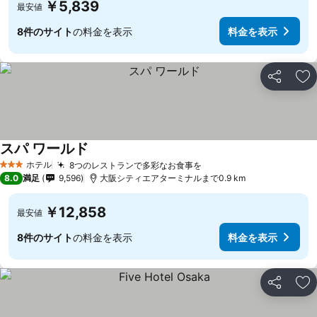
￥5,839
最安値
8件のサイト
の料金を表示
料金を表示
シェア
お
スパ ワールド
ホテル
8つのレストランで多彩なお食事を
3 ホテルのランク
8.0
満足
9,596
大阪シティエアターミナルまで0.9 km
￥12,858
最安値
8件のサイト
の料金を表示
料金を表示
シェア
お