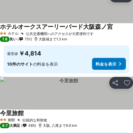
ホテルオークスアーリーバード大阪森ノ宮
ホテル
公共交通機関へのアクセスが大変便利です
2 ホテルのランク
7.8
良い
751
大阪城まで1.3 km
￥4,814
最安値
10件のサイト
の料金を表示
料金を表示
シェア
お
今里旅館
旅館
伝統的な和朝食
2 ホテルのランク
8.7
大満足
485
大阪, 八尾まで6.6 km