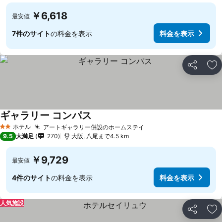
￥6,618
最安値
7件のサイト
の料金を表示
料金を表示
シェア
お
ギャラリー コンパス
ホテル
アートギャラリー併設のホームステイ
2 ホテルのランク
9.5
大満足
270
大阪, 八尾まで4.5 km
￥9,729
最安値
4件のサイト
の料金を表示
料金を表示
人気施設
シェア
お