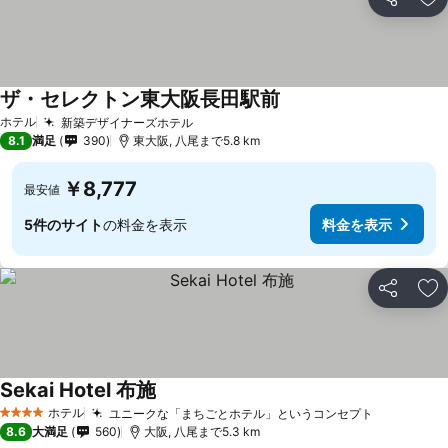
シェア
お
ザ・セレクトン東大阪長田駅前
ホテル
新築デザイナーズホテル
8.1
満足
390
東大阪, 八尾まで5.8 km
￥8,777
最安値
5件のサイト
の料金を表示
料金を表示
シェア
お
Sekai Hotel 布施
ホテル
ユニークな「まちごとホテル」というコンセプト
4 ホテルのランク
8.6
大満足
560
大阪, 八尾まで5.3 km