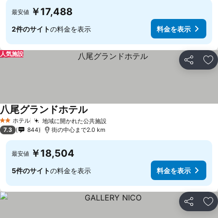
￥17,488
最安値
2件のサイト
の料金を表示
料金を表示
人気施設
シェア
お
八尾グランドホテル
ホテル
地域に開かれた公共施設
2 ホテルのランク
7.3
844
街の中心まで2.0 km
￥18,504
最安値
5件のサイト
の料金を表示
料金を表示
シェア
お