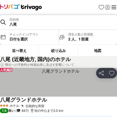
お気に入り
ログイ
メ
目的地
八尾
チェックイン/アウト
滞在人数と部屋数
日付を選択
2 人、1 部屋
並べ替え
絞り込み
地図
八尾 (近畿地方, 国内)のホテル
弊社への手数料が検索結果に及ぼす影響について
人気施設
シェア
お
八尾グランドホテル
ホテル
伝統的な和室
3 ホテルのランク
7.6
良い
847
街の中心まで2.0 km