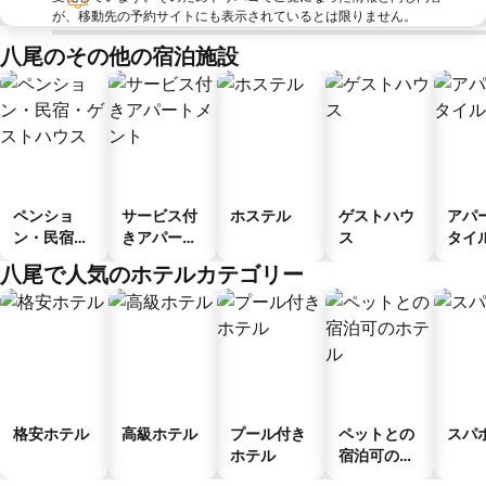
が、移動先の予約サイトにも表示されているとは限りません。
八尾のその他の宿泊施設
ペンショ
サービス付
ホステル
ゲストハウ
アパ
ン・民宿・
きアパート
ス
タイ
ゲストハウ
メント
ル
八尾で人気のホテルカテゴリー
ス
格安ホテル
高級ホテル
プール付き
ペットとの
スパ
ホテル
宿泊可のホ
テル