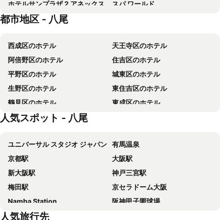
ホテルサンプラザ 2 アネックス
スパ ワールド
都市地区 - 八尾
The Stay Osaka 心斎橋
スマイルホテルプレミアム大阪本町
新今宮ホテル
ホテルウィングインターナショナルセレクト東大阪
西成区のホテル
天王寺区のホテル
ホテル ジパング
ホテルモントレ ラ・スール大阪
阿倍野区のホテル
住吉区のホテル
アパホテル なんば心斎橋
ホテル日航大阪
平野区のホテル
城東区のホテル
どやねん ホテルズ バクロ
リッチモンドホテル なんば大国町
生野区のホテル
東住吉区のホテル
ハートンホテル心斎橋
アパホテル〈天王寺駅前〉
鶴見区のホテル
東成区のホテル
ホテルマイステイズ堺筋本町
ザ・ワンファイブ大阪堺筋
人気スポット - 八尾
オオキニホテルなんば
ベストウェスタンホテルフィーノ大阪心斎橋
リッチモンドホテル東大阪
ホテル・ザ・ルーテル
ユニバーサル スタジオ ジャパン
有馬温泉
アパホテル〈御堂筋本町駅東〉
天然温泉 夕霧の湯 ドーミーインＰＲＥＭＩＵＭなんば
京都駅
大阪駅
東横INN京橋桜ノ宮
天然温泉 浪華の湯 ドーミーイン大阪谷町
新大阪駅
神戸三宮駅
DOYANEN HOTELS YAMATO
アーベイ天王寺ホテル
梅田駅
京セラドーム大阪
イビススタイルズ大阪難波
相鉄グランドフレッサ 大阪なんば
Namba Station
阪神甲子園球場
東横INN大阪通天閣前
アパホテル〈なんば駅東〉
人気旅行先
三宮駅
関西国際空港
サリ・リゾート香芝店
BESTIE - DOYANEN HOTELS