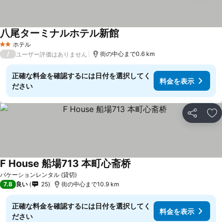
八尾ターミナルホテル新館
ホテル
2 ホテルのランク
/
街の中心まで0.6 km
ユーザー評価はありません
正確な料金を確認するには日付を選択してく
料金を表示
ださい
シェア
お
F House 船場713 本町心斋桥
バケーションレンタル (貸切)
7.8
良い
25
街の中心まで10.9 km
正確な料金を確認するには日付を選択してく
料金を表示
ださい