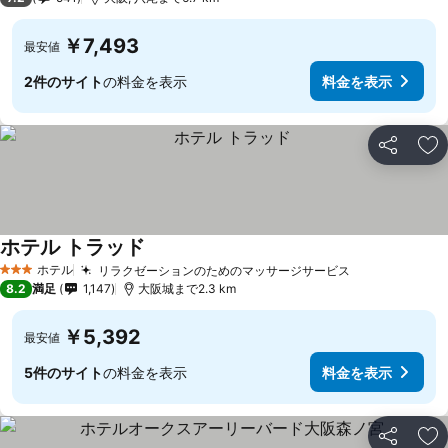
￥7,493
最安値
2件のサイト
の料金を表示
料金を表示
シェア
お
ホテル トラッド
ホテル
リラクゼーションのためのマッサージサービス
3 ホテルのランク
8.2
満足
1,147
大阪城まで2.3 km
￥5,392
最安値
5件のサイト
の料金を表示
料金を表示
シェア
お