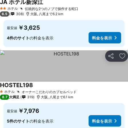
JA ホテル新深江
ホテル
伝統的な2つのノブで操作する蛇口
2 ホテルのランク
6.5
308
大阪, 八尾まで6.2 km
￥3,625
最安値
4件のサイト
の料金を表示
料金を表示
シェア
お
HOSTEL198
ホテル
オーナーこだわりのカプセルベッド
1 ホテルのランク
8.7
大満足
319
大阪, 八尾まで6.1 km
￥7,976
最安値
5件のサイト
の料金を表示
料金を表示