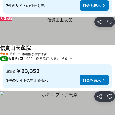
7件のサイト
の料金を表示
料金を表示
人気施設
シェア
お
信貴山玉蔵院
旅館
本格的な宿坊体験
3 ホテルのランク
9.1
大満足
1,030
平群町, 八尾まで6.6 km
￥23,353
最安値
3件のサイト
の料金を表示
料金を表示
シェア
お