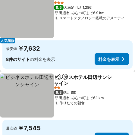
シェア
お気に入りに追加
3 ホテルのランク
8.5
大満足
1,286
田辺市, みなべ町まで6.9 km
スマートテクノロジー搭載のアメニティ
人気施設
￥7,632
最安値
8件のサイト
の料金を表示
料金を表示
ビジネスホテル田辺サンシ
シェア
お気に入りに追加
ャイン
2 ホテルのランク
6.3
88
田辺市, みなべ町まで6.1 km
作りたての朝食
￥7,545
最安値