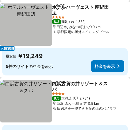
ホテルハーヴェスト 南紀田
シェア
お気に入りに追加
辺
4 ホテルのランク
8.3
満足
1,852
田辺市, みなべ町まで9.9 km
季節限定の屋外スイミングプール
人気施設
￥19,249
最安値
5件のサイト
の料金を表示
料金を表示
白浜古賀の井リゾート＆ス
シェア
お気に入りに追加
パ
4 ホテルのランク
8.5
大満足
2,784
白浜, みなべ町まで10.5 km
田辺湾を一望できる丘の上のパノラマ