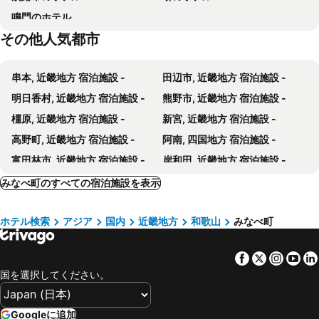
鳴門のホテル
ビジネスホテル田辺サンシャイン
ペンションAloalo
その他人気都市
グランパスＳｅａ
Tabist Nanki Shirahama Ryokan Mantei
FIVE SPRING RESORT THE SHIRAHAMA
Ichie
串本, 近畿地方 宿泊施設 -
田辺市, 近畿地方 宿泊施設 -
ガーデンホテルハナヨ
長楽園
明日香村, 近畿地方 宿泊施設 -
熊野市, 近畿地方 宿泊施設 -
白浜温泉 オーベルジュサウステラス
Business Hotel B.loom
橿原, 近畿地方 宿泊施設 -
新宮, 近畿地方 宿泊施設 -
てんつくゲストハウス
KaigakuOsen Resort Shirahama
高野町, 近畿地方 宿泊施設 -
阿南, 四国地方 宿泊施設 -
おんせん民宿望海
ビジネスホテルパール
富田林市, 近畿地方 宿泊施設 -
岸和田, 近畿地方 宿泊施設 -
和みの宿いろり
湯処 むろべ
橋本, 近畿地方 宿泊施設 -
すさみ, 近畿地方 宿泊施設 -
みなべ町のすべての宿泊施設を表示
A Restaurant Where You Can Stay
Tanabe - Hotel / Vacation STAY 15383
田尻町, 近畿地方 宿泊施設 -
貝塚市, 近畿地方 宿泊施設 -
the CUE
アルティエホテル紀伊田辺
ホテル検索
アジア
国内
近畿地方
和歌山
みなべ町
和泉市, 近畿地方 宿泊施設 -
太地町, 近畿地方 宿泊施設 -
ビジネスホテルアオイプラザ
Business Hotel B,loom - Vacation STAY 38190v
王寺町, 近畿地方 宿泊施設 -
泉南市, 近畿地方 宿泊施設 -
パークサイドホテル
Japanese Stayle House. Easy Acces To The Station!
Facebook
Twitter
Insta
Yo
上富田町, 近畿地方 宿泊施設 -
小松島市, 四国地方 宿泊施設 -
Guesthouse Ogawaya
QUAYTH l キース
国を選択してください。
大阪, 近畿地方 宿泊施設 -
京都, 近畿地方 宿泊施設 -
Nankishirahama Onsen Ryori No Yado Sakinoya
民宿innしらはま海の宿
神戸, 近畿地方 宿泊施設 -
奈良, 近畿地方 宿泊施設 -
Googleに追加