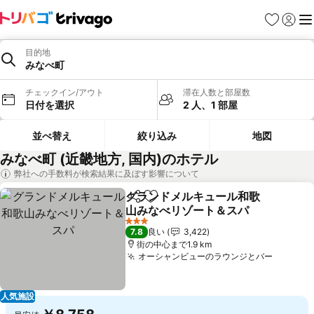
お気に入り
ログイ
メ
目的地
みなべ町
チェックイン/アウト
滞在人数と部屋数
日付を選択
2 人、1 部屋
並べ替え
絞り込み
地図
みなべ町 (近畿地方, 国内)のホテル
弊社への手数料が検索結果に及ぼす影響について
グランドメルキュール和歌
シェア
お気に入りに追加
山みなべリゾート＆スパ
3 ホテルのランク
7.8
良い
3,422
街の中心まで1.9 km
オーシャンビューのラウンジとバー
人気施設