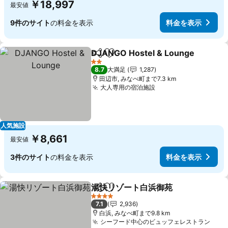
￥18,997
最安値
9件のサイト
の料金を表示
料金を表示
DJANGO Hostel & Lounge
シェア
お気に入りに追加
2 ホテルのランク
8.7
大満足
1,287
田辺市, みなべ町まで7.3 km
大人専用の宿泊施設
人気施設
￥8,661
最安値
3件のサイト
の料金を表示
料金を表示
湯快リゾート白浜御苑
シェア
お気に入りに追加
4 ホテルのランク
7.1
2,936
白浜, みなべ町まで9.8 km
シーフード中心のビュッフェレストラン