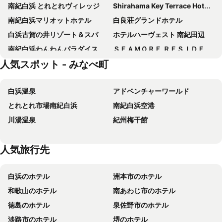
南紀白浜 とれとれヴィレッジ
Shirahama Key Terrace Hotel Seamore
南紀白浜マリオットホテル
白良荘グランドホテル
白浜古賀の井リゾート＆スパ
ホテルハーヴェスト 南紀田辺
南紀白浜わんわんパラダイス
ＳＥＡＭＯＲＥ ＲＥＳＩＤＥＮＣＥ（シーモア レジデンス）
人気スポット - みなべ町
Hotel Kii Tanabe
Comfort Hotel Kii Tanabe
マリーナホテル海空
アレーズド・バレ ＳＨＩＲＡＨＡＭＡ
白浜温泉
アドベンチャーワールド
南紀白浜リゾートホテル（旧：朝日リゾートホテル白浜）
ホテル銀翠
とれとれ市場南紀白浜
南紀白浜空港
フォレストイン御坊
グランパスSea
川湯温泉
紀州梅干館
ルアンドン白浜
灯りや
インフィニートホテル & スパ 南紀白浜
白浜温泉 Spa・イン 白浜
人気旅行先
犬といっしょ 磯時計
白浜温泉 ＫＫＲ白浜 美浜荘
グランパスリゾート白浜
The Hills 白浜
白浜のホテル
洲本市のホテル
新錦ホテル
田辺 ステーション ホテル
和歌山のホテル
南あわじ市のホテル
白浜温泉 ホテルサンリゾート白浜
Livemax Resort Inami Seafront
徳島のホテル
泉佐野市のホテル
ホテル南海楼
白浜・温泉リゾート海岳
淡路市のホテル
堺のホテル
ＢＥＡＣＨＨＯＴＥＬ しららはま
ホテル花屋