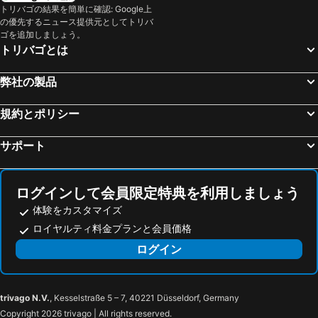
姫路, 近畿地方 宿泊施設 -
洲本市, 近畿地方 宿泊施設 -
トリバゴの結果を簡単に確認: Google上
の優先するニュース提供元としてトリバ
大津, 近畿地方 宿泊施設 -
和歌山, 近畿地方 宿泊施設 -
ゴを追加しましょう。
南あわじ市, 近畿地方 宿泊施設 -
東京, 関東地方 宿泊施設 -
トリバゴとは
福岡, 九州地方 宿泊施設 -
札幌, 北海道 宿泊施設 -
弊社の製品
浦安市, 関東地方 宿泊施設 -
横浜, 関東地方 宿泊施設 -
名古屋, 中部/北陸地方 宿泊施設 -
規約とポリシー
サポート
ログインして会員限定特典を利用しましょう
体験をカスタマイズ
ロイヤルティ料金プランと会員価格
ログイン
trivago N.V.
, Kesselstraße 5 – 7, 40221 Düsseldorf, Germany
Copyright 2026 trivago | All rights reserved.