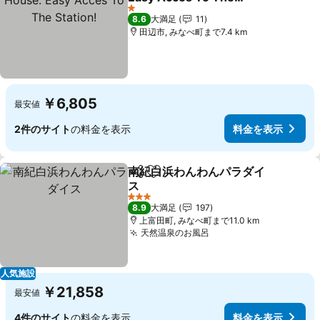
Station!
1 ホテルのランク
8.6
大満足
11
田辺市, みなべ町まで7.4 km
￥6,805
最安値
2件のサイト
の料金を表示
料金を表示
南紀白浜わんわんパラダイ
シェア
お気に入りに追加
ス
3 ホテルのランク
8.9
大満足
197
上富田町, みなべ町まで11.0 km
天然温泉のお風呂
人気施設
￥21,858
最安値
4件のサイト
の料金を表示
料金を表示