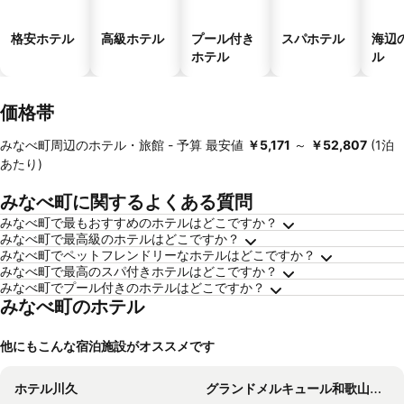
格安ホテル
高級ホテル
プール付き
スパホテル
海辺
ホテル
ル
価格帯
みなべ町周辺のホテル・旅館 -
予算
最安値
‎￥5,171
～
‎￥52,807
(1泊
あたり)
みなべ町に関するよくある質問
みなべ町で最もおすすめのホテルはどこですか？
みなべ町で最高級のホテルはどこですか？
みなべ町でペットフレンドリーなホテルはどこですか？
みなべ町で最高のスパ付きホテルはどこですか？
みなべ町でプール付きのホテルはどこですか？
みなべ町のホテル
他にもこんな宿泊施設がオススメです
ホテル川久
グランドメルキュール和歌山みなべリゾート＆スパ