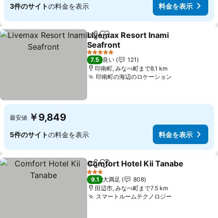
3件のサイト
の料金を表示
料金を表示
Livemax Resort Inami
シェア
お気に入りに追加
Seafront
5 ホテルのランク
7.5
良い
121
印南町, みなべ町まで8.1 km
印南町の海辺のロケーション
￥9,849
最安値
5件のサイト
の料金を表示
料金を表示
Comfort Hotel Kii Tanabe
シェア
お気に入りに追加
3 ホテルのランク
9.1
大満足
808
田辺市, みなべ町まで7.5 km
スマートルームテクノロジー