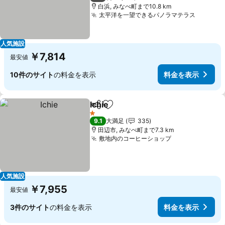
白浜, みなべ町まで10.8 km
太平洋を一望できるパノラマテラス
人気施設
￥7,814
最安値
10件のサイト
の料金を表示
料金を表示
Ichie
シェア
お気に入りに追加
1 ホテルのランク
9.1
大満足
335
田辺市, みなべ町まで7.3 km
敷地内のコーヒーショップ
人気施設
￥7,955
最安値
3件のサイト
の料金を表示
料金を表示