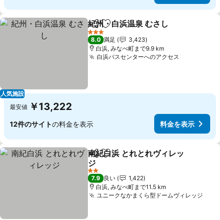
紀州・白浜温泉 むさし
シェア
お気に入りに追加
3 ホテルのランク
8.0
満足
3,423
白浜, みなべ町まで9.9 km
白浜バスセンターへのアクセス
人気施設
￥13,222
最安値
12件のサイト
の料金を表示
料金を表示
南紀白浜 とれとれヴィレッ
シェア
お気に入りに追加
ジ
2 ホテルのランク
7.9
良い
1,422
白浜, みなべ町まで11.5 km
ユニークなかまくら型ドームヴィレッジ