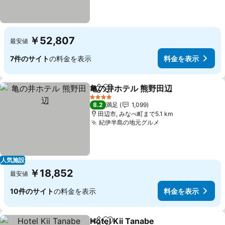
￥52,807
最安値
7件のサイト
の料金を表示
料金を表示
亀の井ホテル 熊野田辺
シェア
お気に入りに追加
4 ホテルのランク
8.2
満足
1,099
田辺市, みなべ町まで5.1 km
紀伊半島の地元グルメ
人気施設
￥18,852
最安値
10件のサイト
の料金を表示
料金を表示
Hotel Kii Tanabe