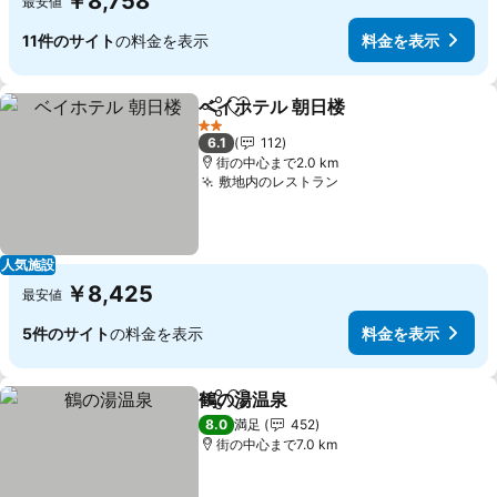
￥8,758
最安値
11件のサイト
の料金を表示
料金を表示
ベイホテル 朝日楼
シェア
お気に入りに追加
2 ホテルのランク
6.1
112
街の中心まで2.0 km
敷地内のレストラン
人気施設
￥8,425
最安値
5件のサイト
の料金を表示
料金を表示
鶴の湯温泉
シェア
お気に入りに追加
8.0
満足
452
街の中心まで7.0 km