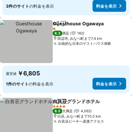
3件のサイト
の料金を表示
料金を表示
Guesthouse Ogawaya
シェア
お気に入りに追加
1 ホテルのランク
8.3
満足
162
田辺市, みなべ町まで7.4 km
伝統的な日本のゲストハウス体験
￥6,805
最安値
1件のサイト
の料金を表示
料金を表示
白良荘グランドホテル
シェア
お気に入りに追加
4 ホテルのランク
8.5
大満足
4,062
白浜, みなべ町まで10.0 km
白良浜ビーチへ直接アクセス