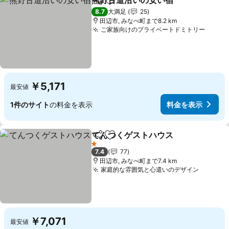
熊野古道沿いの安い宿
シェア
お気に入りに追加
8.7
大満足
25
田辺市, みなべ町まで8.2 km
ご家族向けのプライベートドミトリー
￥5,171
最安値
1件のサイト
の料金を表示
料金を表示
てんつくゲストハウス
シェア
お気に入りに追加
1 ホテルのランク
7.4
77
田辺市, みなべ町まで7.4 km
家庭的な雰囲気と心遣いのデザイン
￥7,071
最安値