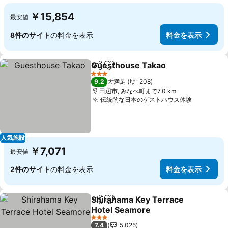
￥15,854
最安値
8件のサイト
の料金を表示
料金を表示
Guesthouse Takao
シェア
お気に入りに追加
3 ホテルのランク
9.2
大満足
208
田辺市, みなべ町まで7.0 km
伝統的な日本のゲストハウス体験
人気施設
￥7,071
最安値
2件のサイト
の料金を表示
料金を表示
Shirahama Key Terrace
シェア
お気に入りに追加
Hotel Seamore
3 ホテルのランク
7.4
5,025