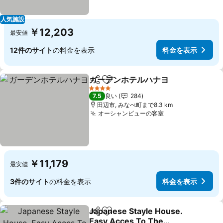
人気施設
￥12,203
最安値
12件のサイト
の料金を表示
料金を表示
ガーデンホテルハナヨ
シェア
お気に入りに追加
4 ホテルのランク
7.5
良い
284
田辺市, みなべ町まで8.3 km
オーシャンビューの客室
￥11,179
最安値
3件のサイト
の料金を表示
料金を表示
Japanese Stayle House.
シェア
お気に入りに追加
Easy Acces To The