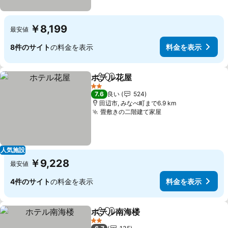
￥8,199
最安値
8件のサイト
の料金を表示
料金を表示
ホテル花屋
シェア
お気に入りに追加
2 ホテルのランク
7.6
良い
524
田辺市, みなべ町まで6.9 km
畳敷きの二階建て家屋
人気施設
￥9,228
最安値
4件のサイト
の料金を表示
料金を表示
ホテル南海楼
シェア
お気に入りに追加
2 ホテルのランク