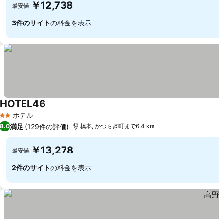
￥12,738
最安値
3件のサイト
の料金を表示
HOTEL46
ホテル
2 ホテルのランク
満足
(129件の評価)
8.0
橋本, かつらぎ町まで6.4 km
￥13,278
最安値
2件のサイト
の料金を表示