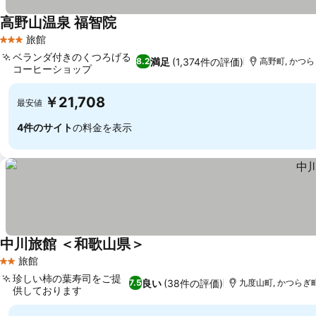
高野山温泉 福智院
旅館
3 ホテルのランク
ベランダ付きのくつろげる
満足
(1,374件の評価)
8.2
高野町, かつらぎ
コーヒーショップ
￥21,708
最安値
4件のサイト
の料金を表示
中川旅館 ＜和歌山県＞
旅館
2 ホテルのランク
珍しい柿の葉寿司をご提
良い
(38件の評価)
7.5
九度山町, かつらぎ町
供しております