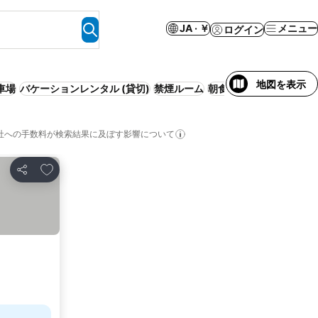
JA · ￥
メニュー
ログイン
地図を表示
車場
バケーションレンタル (貸切)
禁煙ルーム
朝食付き
社への手数料が検索結果に及ぼす影響について
お気に入りに追加
シェア