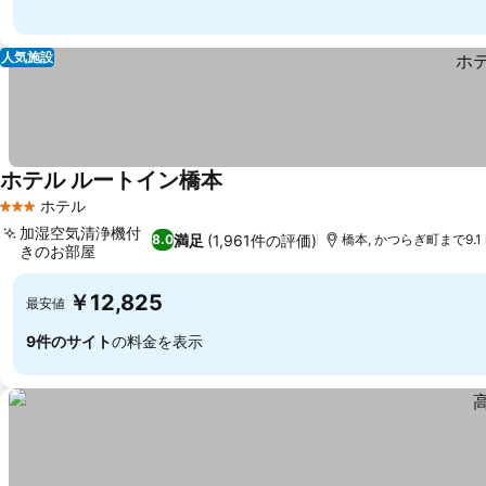
人気施設
ホテル ルートイン橋本
ホテル
3 ホテルのランク
加湿空気清浄機付
満足
(1,961件の評価)
8.0
橋本, かつらぎ町まで9.1 
きのお部屋
￥12,825
最安値
9件のサイト
の料金を表示