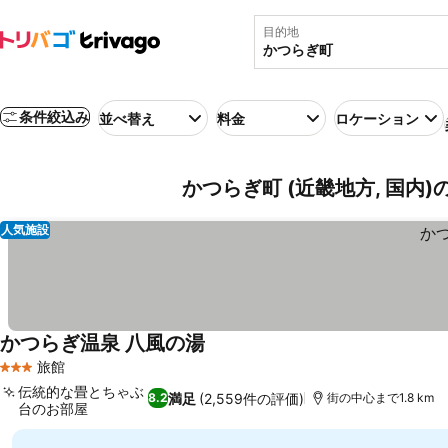
目的地
条件絞込み
並べ替え
料金
ロケーション
かつらぎ町 (近畿地方, 国内)
人気施設
かつらぎ温泉 八風の湯
旅館
3 ホテルのランク
伝統的な畳とちゃぶ
満足
(2,559件の評価)
8.2
街の中心まで1.8 km
台のお部屋