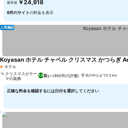
￥24,918
最安値
6件のサイト
の料金を表示
人気施設
Koyasan ホテル チャペル クリスマス かつらぎ Adul
ホテル
1 ホテルのランク
クリスマスがテー
良い
(460件の評価)
7.9
街の中心まで0.5 km
マの装飾
正確な料金を確認するには日付を選択してください