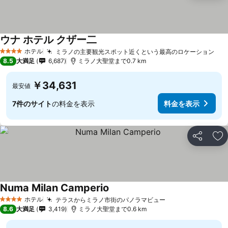
ウナ ホテル クザー二
ホテル
ミラノの主要観光スポット近くという最高のロケーション
4 ホテルのランク
8.5
大満足
6,687
ミラノ大聖堂まで0.7 km
￥34,631
最安値
7件のサイト
の料金を表示
料金を表示
シェア
お
Numa Milan Camperio
ホテル
テラスからミラノ市街のパノラマビュー
4 ホテルのランク
8.6
大満足
3,419
ミラノ大聖堂まで0.6 km