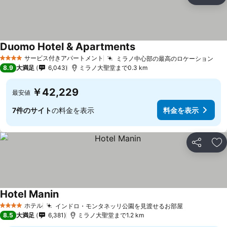
お
Duomo Hotel & Apartments
サービス付きアパートメント
ミラノ中心部の最高のロケーション
4 ホテルのランク
8.9
大満足
6,043
ミラノ大聖堂まで0.3 km
￥42,229
最安値
7件のサイト
の料金を表示
料金を表示
シェア
お
Hotel Manin
ホテル
インドロ・モンタネッリ公園を見渡せるお部屋
4 ホテルのランク
8.5
大満足
6,381
ミラノ大聖堂まで1.2 km