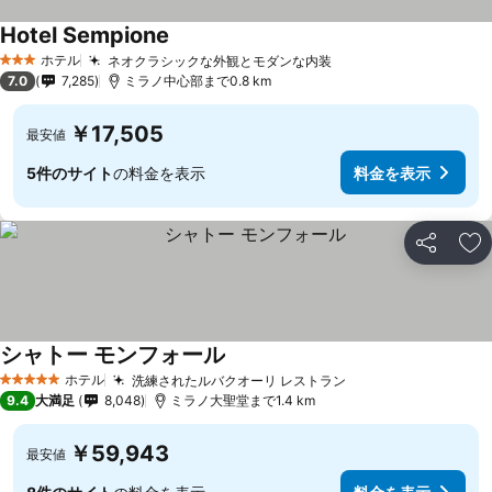
Hotel Sempione
ホテル
ネオクラシックな外観とモダンな内装
3 ホテルのランク
7.0
7,285
ミラノ中心部まで0.8 km
￥17,505
最安値
5件のサイト
の料金を表示
料金を表示
シェア
お
シャトー モンフォール
ホテル
洗練されたルバクオーリ レストラン
5 ホテルのランク
9.4
大満足
8,048
ミラノ大聖堂まで1.4 km
￥59,943
最安値