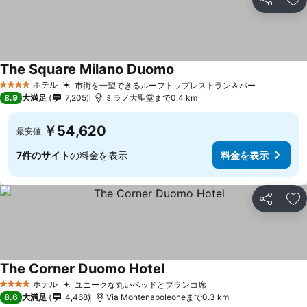
シェア
お
The Square Milano Duomo
ホテル
市街を一望できるルーフトップレストラン＆バー
4 ホテルのランク
8.9
大満足
7,205
ミラノ大聖堂まで0.4 km
￥54,620
最安値
7件のサイト
の料金を表示
料金を表示
シェア
お
The Corner Duomo Hotel
ホテル
ユニークな丸いベッドとブランコ席
4 ホテルのランク
8.6
大満足
4,468
Via Montenapoleoneまで0.3 km