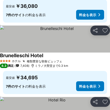
￥36,080
最安値
7件のサイト
の料金を表示
料金を表示
シェア
お
Brunelleschi Hotel
ホテル
種類豊富な朝食ビュッフェ
4 ホテルのランク
8.3
満足
7,408
ミラノ大聖堂まで0.3 km
￥34,695
最安値
7件のサイト
の料金を表示
料金を表示
シェア
お