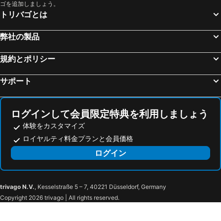
Hotel Rio
Windsor Hotel Milano
ゴを追加しましょう。
トリバゴとは
Bergamo Città Alta
San Babila
ルーム メイト ジュリア
ホテル デリ アルチンボルディ
Duomo Metro Station
Piazza della Vittoria
ホテル ラファエロ
Hotel Eva
弊社の製品
St Moritzersee
カペル橋
ウナ ホテル クザー二
ウナ ホテル センチュリー
フィエラミラノシティ
Breuil-Cervinia
規約とポリシー
ホテル XXII マルゾー
aparto Milan Ripamonti
Porta Venezia
オーリオ・アル・セーリオ空港
Velvet Grey Boutique Hotel
フォー シーズンズ ホテル ミラノ
サポート
旧市街
Caiazzo Metro Station
ホテル マンツォーニ
グランド ホテル エト デ ミラノ
Mediolanum Forum
Wengen Bahnhof
マンダリン オリエンタル ミラノ
The Corner Duomo Hotel
ログインして会員限定特典を利用しましょう
Museo del Duomo di Milano
サンタ・マリア・デッレ・グラツィエ教会
セナト ホテル ミラノ
San Babila Suite
体験をカスタマイズ
Stazione Milano Lambrate
Lotto - Fieramilanocity Metro Station
Aiello Rooms - San Babila
Sospeso Boutique Hotel
ロイヤルティ料金プランと会員価格
Hauptbahnhof Luzern
Sils Maria
Sina De La Ville
Bvlgari Hotel Milano
ログイン
Central Station
Veronafiere
ホテル カヴール
The Street Milano Duomo
Via Montenapoleone
Montenapoleone Metro Station
AHD Rooms
Casa Baglioni Milan - The Leading Hotels of the World
Museo di Milano
via Alessandro Manzoni
Sina The Gray
Milan Adore
trivago N.V.
, Kesselstraße 5 – 7, 40221 Düsseldorf, Germany
Copyright 2026 trivago | All rights reserved.
Via della Spiga
Il Mappamondo - Galleria D'Arte
Allegro Apartments Duomo
Hotel Accursio
Armani Casa
Gallerie d'Italia - Piazza Scala
ホテル フォーラム
チャーリー ホテル