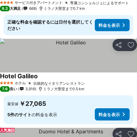
サービス付きアパートメント
専属コンシェルジュによるサポート
4 ホテルのランク
9.2
大満足
668
ミラノ大聖堂まで0.7 km
正確な料金を確認するには日付を選択してく
料金を表示
ださい
シェア
お
Hotel Galileo
ホテル
伝統的なイタリアンレストラン
4 ホテルのランク
7.6
良い
3,916
ミラノ大聖堂まで0.5 km
￥27,065
最安値
5件のサイト
の料金を表示
料金を表示
人気施設
シェア