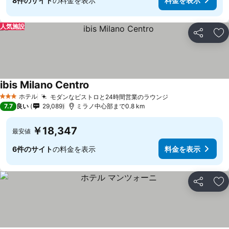
8件のサイト
の料金を表示
料金を表示
人気施設
シェア
お
ibis Milano Centro
ホテル
モダンなビストロと24時間営業のラウンジ
3 ホテルのランク
7.7
良い
29,089
ミラノ中心部まで0.8 km
￥18,347
最安値
6件のサイト
の料金を表示
料金を表示
シェア
お