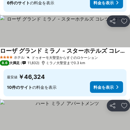
6件のサイト
の料金を表示
料金を表示
シェア
お
ローザ グランド ミラノ - スターホテルズ コレツィオーネ
ホテル
ドゥオーモ大聖堂からすぐのロケーション
4 ホテルのランク
8.6
大満足
11,832
ミラノ大聖堂まで0.3 km
￥46,324
最安値
10件のサイト
の料金を表示
料金を表示
シェア
お