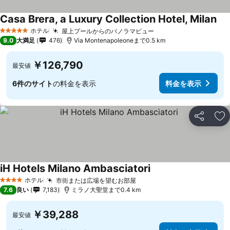
Casa Brera, a Luxury Collection Hotel, Milan
ホテル
屋上プールからのパノラマビュー
5 ホテルのランク
9.0
大満足
476
Via Montenapoleoneまで0.5 km
￥126,790
最安値
6件のサイト
の料金を表示
料金を表示
シェア
お
iH Hotels Milano Ambasciatori
ホテル
市街または広場を望むお部屋
4 ホテルのランク
7.6
良い
7,183
ミラノ大聖堂まで0.4 km
￥39,288
最安値