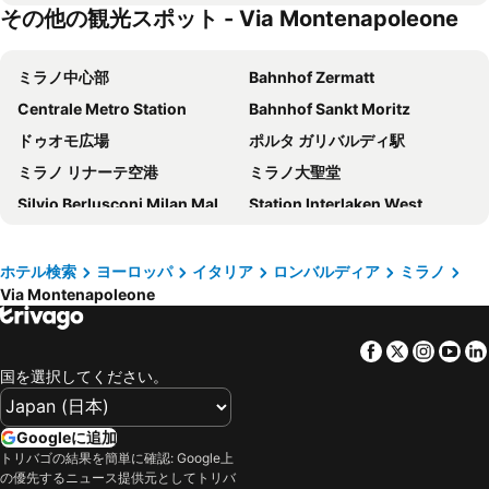
その他の観光スポット - Via Montenapoleone
Hotel Metropoli
ibis Milano Centro
イデア ホテル ミラノ サン シーロ
Glam Milano
ミラノ中心部
Bahnhof Zermatt
スターホテルズ E.c.ho.
B&B HOTEL Milano Ornato
Centrale Metro Station
Bahnhof Sankt Moritz
Joy 124 Hotel Milano
Hd8 Hotel Milano
ドゥオモ広場
ポルタ ガリバルディ駅
NYX Milan
Brunelleschi Hotel
ミラノ リナーテ空港
ミラノ大聖堂
43 Station Hotel
Just Hotel Milano
Silvio Berlusconi Milan Malpensa Airport
Station Interlaken West
ホテル ベルニーナ
Holiday Inn Milan - Garibaldi Station by IHG
Cadorna – Triennale Metro Station
Station Interlaken East
IH Hotels Milano Centrale
ホテル メディオラヌム
Milano Certosa
Zermatt Marathon
J24 Hotel Milano
ホテル ザ ベスト
ホテル検索
ヨーロッパ
イタリア
ロンバルディア
ミラノ
Via Montenapoleone
Verbier Festival
Brera
ベスト ウェスタン ホテル マディソン
ホテル チェントラーレ
Stazione di Bergamo
Verona Porta Nuova
Hilton Milan
Albergo Corvetto Corso Lodi
Facebook
Twitter
Insta
Yo
La Spezia Central Station
アレーナ・ディ・ヴェローナ
Hotel Stradivari
iH ホテルズ ミラノ ジョイア
国を選択してください。
Centro Direzionale di Milano
ジェノヴァ＝セストリ空港
アルマーニ ホテル ミラノ
eco Hotel Milano & BioRiso Restaurant
ルツェルン湖
Luzerner Rathaus
Doria Grand Hotel
Hotel Montecarlo
Googleに追加
ボローニャ・ボルゴ・パニゴーレ空港
Genova in Tour
トリバゴの結果を簡単に確認: Google上
Hotel Galileo
Palazzo Loreto Hotel Milano
の優先するニュース提供元としてトリバ
Interlaken Classics
コモ湖