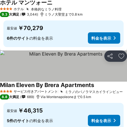
ホテル マンツォーニ
ホテル
本格的なミラノ料理
4 ホテルのランク
9.3
大満足
3,044
ミラノ大聖堂まで0.8 km
￥70,279
最安値
6件のサイト
の料金を表示
料金を表示
シェア
お
Milan Eleven By Brera Apartments
サービス付きアパートメント
ミラノのパノラマスカイラインビュー
4 ホテルのランク
8.8
大満足
689
Via Montenapoleoneまで0.5 km
￥46,315
最安値
5件のサイト
の料金を表示
料金を表示