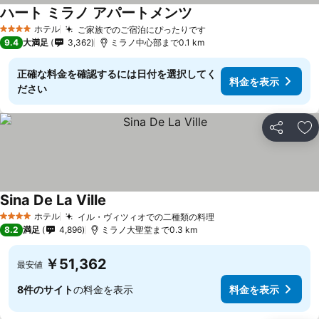
ハート ミラノ アパートメンツ
ホテル
ご家族でのご宿泊にぴったりです
4 ホテルのランク
9.4
大満足
3,362
ミラノ中心部まで0.1 km
正確な料金を確認するには日付を選択してく
料金を表示
ださい
シェア
お
Sina De La Ville
ホテル
イル・ヴィツィオでの二種類の料理
4 ホテルのランク
8.2
満足
4,896
ミラノ大聖堂まで0.3 km
￥51,362
最安値
8件のサイト
の料金を表示
料金を表示