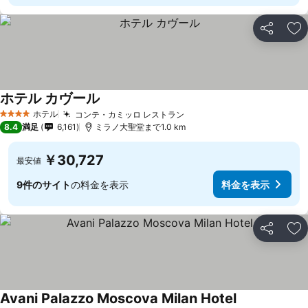
シェア
お
ホテル カヴール
ホテル
コンテ・カミッロ レストラン
4 ホテルのランク
8.4
満足
6,161
ミラノ大聖堂まで1.0 km
￥30,727
最安値
9件のサイト
の料金を表示
料金を表示
シェア
お
Avani Palazzo Moscova Milan Hotel