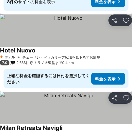
8件のサイト
の料金を表示
料金を表示
シェア
お
Hotel Nuovo
ホテル
チェーザレ・ベッカリーア広場を見下ろすお部屋
1 ホテルのランク
7.0
2,663
ミラノ大聖堂まで0.4 km
正確な料金を確認するには日付を選択してく
料金を表示
ださい
シェア
お
Milan Retreats Navigli