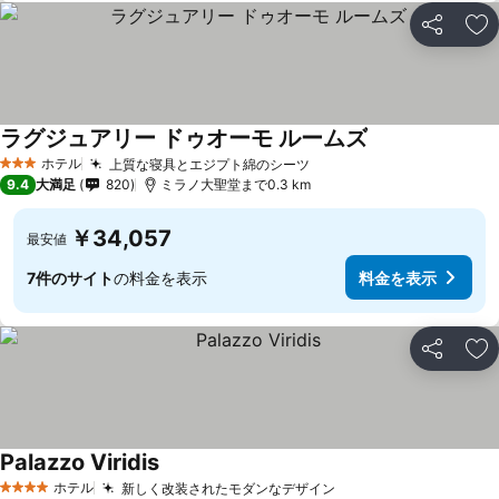
シェア
お
ラグジュアリー ドゥオーモ ルームズ
ホテル
上質な寝具とエジプト綿のシーツ
3 ホテルのランク
9.4
大満足
820
ミラノ大聖堂まで0.3 km
￥34,057
最安値
7件のサイト
の料金を表示
料金を表示
シェア
お
Palazzo Viridis
ホテル
新しく改装されたモダンなデザイン
4 ホテルのランク