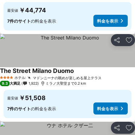
￥44,774
最安値
7件のサイト
の料金を表示
料金を表示
シェア
お
The Street Milano Duomo
ホテル
マドンニーナの眺めが楽しめる屋上テラス
4 ホテルのランク
9.3
大満足
1,922
ミラノ大聖堂まで0.2 km
￥51,508
最安値
7件のサイト
の料金を表示
料金を表示
シェア
お