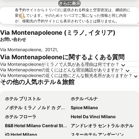
さらに表示
各予約サイトからトリバゴに提供される料金と空室状況は、継続的に
変化しています。そのためトリバゴでご覧になった情報と同じ内容
が、移動先の予約サイトにも表示されているとは限りません。
Via Montenapoleone (ミラノ, イタリア)
お問い合わせ
Via Montenapoleone
,
20121
,
Via Montenapoleoneに関するよくある質問
Via Montenapoleoneがミラノで人気がある理由は何ですか？
Via Montenapoleoneの近くにはどんな宿泊施設がありますか？
Via Montenapoleoneの近くには他にどんな観光名所がありますか？
その他の人気ホテル＆旅館
ホテル ブリストル
ホテル ベルナ
ノボテル ミラノ ノルド カ グランダ
Spice Milano
ホテル フローラ
Hotel Da Vinci Milano
B&B Hotel Milano Central Station
アンドレオラ セントラル ホテル
iQ Hotel Milano
スターホテル アンダーソン