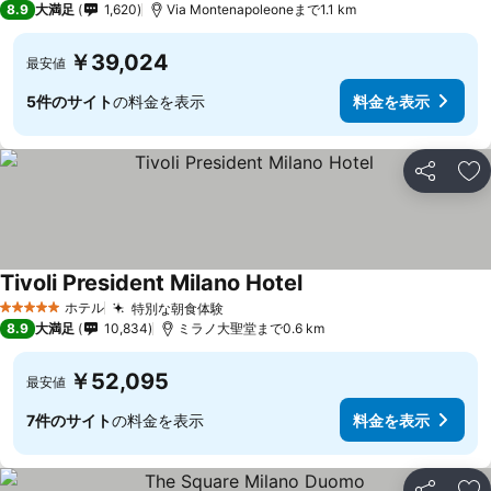
8.9
大満足
1,620
Via Montenapoleoneまで1.1 km
￥39,024
最安値
5件のサイト
の料金を表示
料金を表示
シェア
お
Tivoli President Milano Hotel
ホテル
特別な朝食体験
5 ホテルのランク
8.9
大満足
10,834
ミラノ大聖堂まで0.6 km
￥52,095
最安値
7件のサイト
の料金を表示
料金を表示