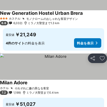
New Generation Hostel Urban Brera
ホステル
モノクロームのおしゃれな客室デザイン
3 ホテルのランク
6.6
6,032
ミラノ大聖堂まで1.3 km
￥21,249
最安値
4件のサイト
の料金を表示
料金を表示
シェア
お
Milan Adore
ホテル
それぞれに趣の異なる客室
7.2
1,199
ミラノ大聖堂まで0.4 km
￥51,027
最安値