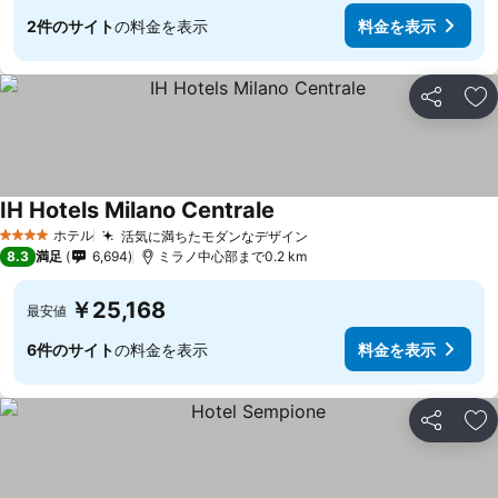
2件のサイト
の料金を表示
料金を表示
シェア
お
IH Hotels Milano Centrale
ホテル
活気に満ちたモダンなデザイン
4 ホテルのランク
8.3
満足
6,694
ミラノ中心部まで0.2 km
￥25,168
最安値
6件のサイト
の料金を表示
料金を表示
シェア
お