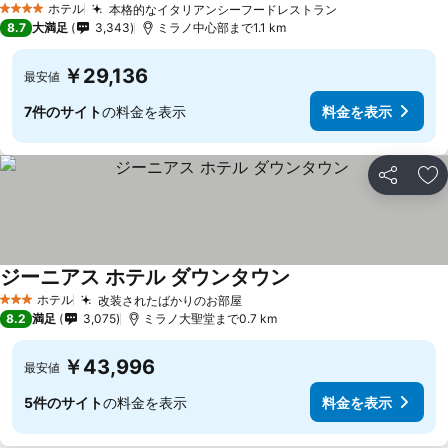
ホテル
本格的なイタリアンシーフードレストラン
4 ホテルのランク
8.7
大満足
3,343
ミラノ中心部まで1.1 km
￥29,136
最安値
7件のサイト
の料金を表示
料金を表示
シェア
お
ジーニアス ホテル ダウンタウン
ホテル
改装されたばかりのお部屋
3 ホテルのランク
8.2
満足
3,075
ミラノ大聖堂まで0.7 km
￥43,996
最安値
5件のサイト
の料金を表示
料金を表示