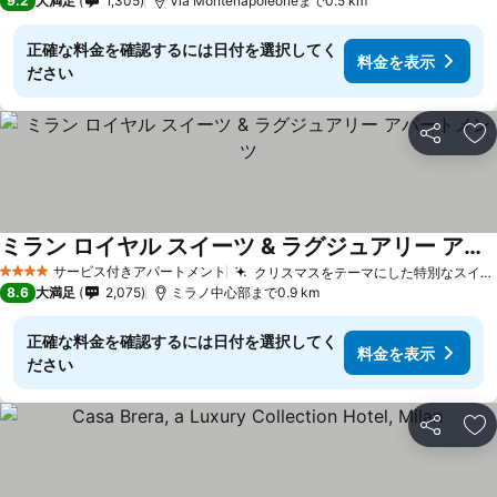
9.2
大満足
1,305
Via Montenapoleoneまで0.5 km
正確な料金を確認するには日付を選択してく
料金を表示
ださい
シェア
お
ミラン ロイヤル スイーツ & ラグジュアリー アパートメンツ
サービス付きアパートメント
クリスマスをテーマにした特別なスイート
4 ホテルのランク
8.6
大満足
2,075
ミラノ中心部まで0.9 km
正確な料金を確認するには日付を選択してく
料金を表示
ださい
シェア
お