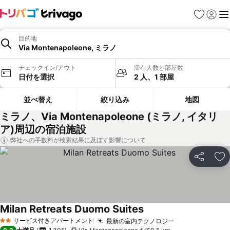
お気に入り
ログイ
メ
目的地
Via Montenapoleone, ミラノ
チェックイン/アウト
滞在人数と部屋数
日付を選択
2 人、1 部屋
並べ替え
絞り込み
地図
ミラノ、Via Montenapoleone (ミラノ, イタリ
ア)周辺の宿泊施設
弊社への手数料が検索結果に及ぼす影響について
シェア
お
Milan Retreats Duomo Suites
サービス付きアパートメント
最新の室内テクノロジー
2 ホテルのランク