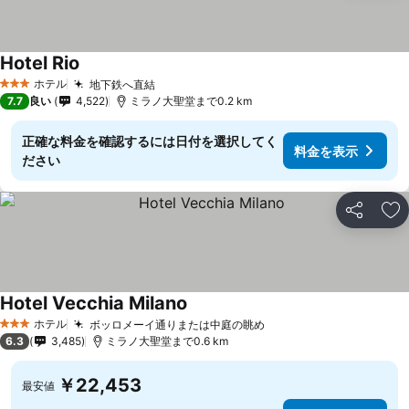
Hotel Rio
ホテル
地下鉄へ直結
3 ホテルのランク
7.7
良い
4,522
ミラノ大聖堂まで0.2 km
正確な料金を確認するには日付を選択してく
料金を表示
ださい
シェア
お
Hotel Vecchia Milano
ホテル
ボッロメーイ通りまたは中庭の眺め
3 ホテルのランク
6.3
3,485
ミラノ大聖堂まで0.6 km
￥22,453
最安値