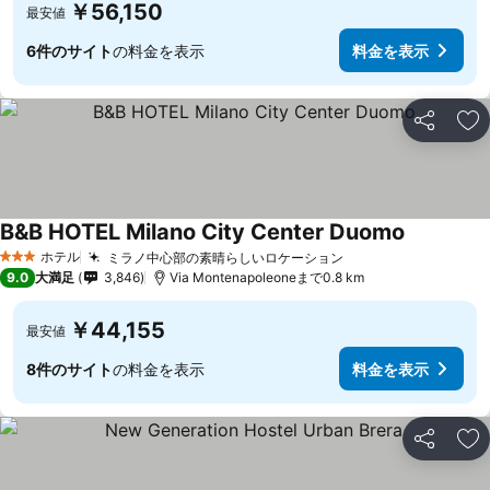
￥56,150
最安値
6件のサイト
の料金を表示
料金を表示
シェア
お
B&B HOTEL Milano City Center Duomo
ホテル
ミラノ中心部の素晴らしいロケーション
3 ホテルのランク
9.0
大満足
3,846
Via Montenapoleoneまで0.8 km
￥44,155
最安値
8件のサイト
の料金を表示
料金を表示
シェア
お