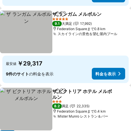
ザ ランガム メルボルン
シェア
お気に入りに追加
5 ホテルのランク
9.1
大満足
17,992
Federation Squareまで0.8 km
スカイラインの景色を望む屋内プール
￥29,317
最安値
9件のサイト
の料金を表示
料金を表示
ザ ビクトリア ホテル メルボ
シェア
お気に入りに追加
ルン
3 ホテルのランク
8.2
満足
22,335
Federation Squareまで0.4 km
Mister Munro レストラン＆バー