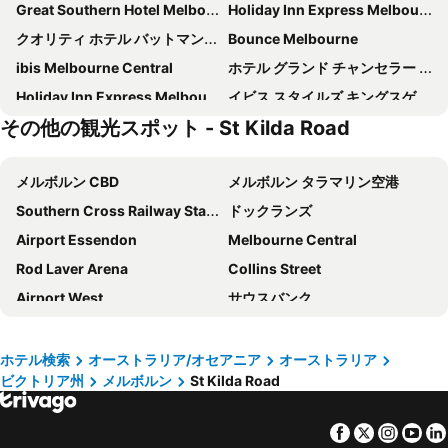
Great Southern Hotel Melbourne
Holiday Inn Express Melbourne Southbank By Ihg
クオリティ ホテル バットマンズ ヒル オン コリンズ
Bounce Melbourne
ibis Melbourne Central
ホテル グランド チャンセラー メルボルン
Holiday Inn Express Melbourne Little Collins By Ihg
イビス スタイルズ キングスゲート
その他の観光スポット - St Kilda Road
Melbourne City Apartment Hotel
View Melbourne
マイアミ ホテル メルボルン
ザ ランガム メルボルン
メルボルン CBD
メルボルン タラマリン空港
イビスメルボルンリトルバークストリート
Travelodge Hotel Melbourne Docklands
Southern Cross Railway Station
ドックランズ
シティ スクエア モーテル
メルキュール ウェルカム メルボルン
Airport Essendon
Melbourne Central
Causeway 353 Hotel
ノボテル メルボルン オン コリンズ
Rod Laver Arena
Collins Street
Zagame's House
Best Western Melbourne City
Airport West
サウスバンク
ザ ホテル ウィンザー
グランド ハイアット メルボルン
Flinders Street Station
クラウン エンターテインメント コンプレックス アンド カジノ
ibis budget Melbourne CBD
AC Hotel Melbourne Southbank
メルボルン クリケット グラウンド - MCG
セント キルダ
Intercontinental Hotels Melbourne By Ihg
Crowne Plaza Melbourne By Ihg
ホテル検索
オーストラリア/オセアニア
オーストラリア
ビクトリア州
メルボルン
St Kilda Road
Albert Park
Queen Victoria Market
ibis Melbourne Hotel and Apartments
ダブルツリー バイ ヒルトン ホテル メルボルン - フリンダーズ ストリート
Fitzroy
メルボルン港
The Savoy Hotel Melbourne on Little Collins
Brady Hotels Central Melbourne
Facebook
Twitter
Insta
Yo
Carlton
Monash University
シティクラブ ホテル
ランデヴー ホテル メルボルン