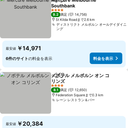
Mercure Melbourne
シェア
お気に入りに追加
Southbank
4 ホテルのランク
8.2
満足
14,756
St Kilda Roadまで2.6 km
ディストリクト メルボルン オールデイダイニ
ング
￥14,971
最安値
6件のサイト
の料金を表示
料金を表示
ノボテル メルボルン オン コ
シェア
お気に入りに追加
リンズ
4 ホテルのランク
8.1
満足
12,650
Federation Squareまで0.3 km
レーン レストラン＆バー
￥20,384
最安値