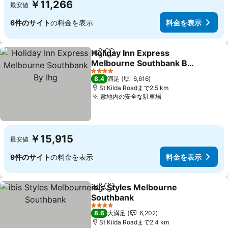
￥11,266
最安値
6件のサイト
の料金を表示
料金を表示
Holiday Inn Express
シェア
お気に入りに追加
Melbourne Southbank By
Ihg
4 ホテルのランク
8.4
満足
6,616
St Kilda Roadまで2.5 km
敷地内の安全な駐車場
￥15,915
最安値
9件のサイト
の料金を表示
料金を表示
ibis Styles Melbourne
シェア
お気に入りに追加
Southbank
4 ホテルのランク
8.6
大満足
6,202
St Kilda Roadまで2.4 km