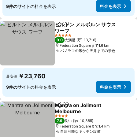
9件のサイト
の料金を表示
料金を表示
ヒルトン メルボルン サウス
シェア
お気に入りに追加
ワーフ
5 ホテルのランク
9.0
大満足
13,716
Federation Squareまで1.6 km
パノラマの床から天井までの景色
￥23,760
最安値
9件のサイト
の料金を表示
料金を表示
Mantra on Jolimont
シェア
お気に入りに追加
Melbourne
4 ホテルのランク
7.9
良い
10,385
Federation Squareまで1.4 km
自炊可能なキッチン設備