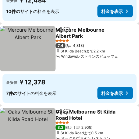
￥12,484
最安値
10件のサイト
の料金を表示
料金を表示
Mercure Melbourne
シェア
お気に入りに追加
Albert Park
4 ホテルのランク
7.4
4,813
St Kilda Beachまで2.2 km
Windowsレストランのビュッフェ
￥12,378
最安値
7件のサイト
の料金を表示
料金を表示
Oaks Melbourne St Kilda
シェア
お気に入りに追加
Road Hotel
4 ホテルのランク
8.2
満足
2,909
St Kilda Roadまで0.5 km
オーク＆ヴァイン レストラン