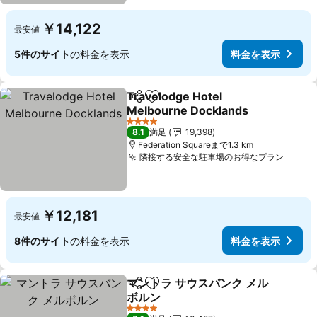
￥14,122
最安値
5件のサイト
の料金を表示
料金を表示
Travelodge Hotel
シェア
お気に入りに追加
Melbourne Docklands
4 ホテルのランク
8.1
満足
19,398
Federation Squareまで1.3 km
隣接する安全な駐車場のお得なプラン
￥12,181
最安値
8件のサイト
の料金を表示
料金を表示
マントラ サウスバンク メル
シェア
お気に入りに追加
ボルン
4 ホテルのランク