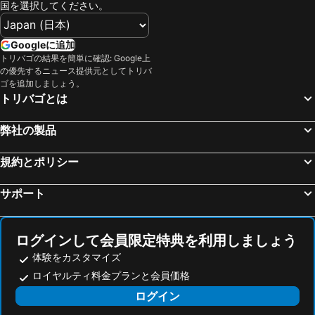
国を選択してください。
アバロン空港
Box Hill
Sheraton Melbourne Hotel
The Howey
Melbourne Convention and Exhibition Centre
リッチモンド
Hyatt Centric Melbourne
Melbourne Marriott Hotel Docklands
Googleに追加
Etihad Stadium
Glen Waverley
トリバゴの結果を簡単に確認: Google上
Courtyard by Marriott Melbourne Flagstaff Gardens
ホテル ソフィア
の優先するニュース提供元としてトリバ
Bundoora
Federation Square
メルボルン・マリオット・ホテル
Cosmopolitan Hotel and Apartments
ゴを追加しましょう。
トリバゴとは
Luna Park
Melbourne Chinatown
クラウン プロムナード メルボルン
クラリオン スイーツ ゲートウェイ
Kew
QV Melbourne
Together Co-Living
Alto Hotel on Bourke, an Ascend Collection Hotel
弊社の製品
Parkville
Brunswick
Hotel Indigo Melbourne On Flinders By Ihg
ibis budget Fawkner
Great Ocean Road
St Kilda West
規約とポリシー
ラディソン オン フラッグスタッフ ガーデンズ メルボルン
スタンフォード プラザ メルボルン
Melbourne Aquarium
Bourke Street
The Kinson
Oaks Melbourne St Kilda Road Hotel
サポート
RMIT University - Royal Melbourne Institute of Technology
Lygon Court Shopping Centre
Seasons Heritage Melbourne
Mercure Melbourne Albert Park
Melbourne Zoo
Brunswick West
Pullman Melbourne Albert Park
The Royce
ログインして会員限定特典を利用しましょう
Surrey Hills
South Melbourne
United Places Hotel Botanic Gardens
Clarion Apartments South Melbourne
体験をカスタマイズ
Eureka Skydeck 88
St Kilda Beach
Hyatt House South Melbourne
Lily Sands Inn
ロイヤルティ料金プランと会員価格
Balaclava
Emporium Melbourne
アート シリーズ - ザ カレン
ミドル パーク ホテル
ログイン
State Library of Victoria
Collingwood
Coppersmith Hotel
Ovolo South Yarra