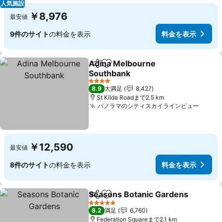
人気施設
￥8,976
最安値
9件のサイト
の料金を表示
料金を表示
Adina Melbourne
シェア
お気に入りに追加
Southbank
4 ホテルのランク
8.9
大満足
8,427
St Kilda Roadまで2.5 km
パノラマのシティスカイラインビュー
￥12,590
最安値
8件のサイト
の料金を表示
料金を表示
Seasons Botanic Gardens
シェア
お気に入りに追加
5 ホテルのランク
8.2
満足
6,760
Federation Squareまで2.1 km