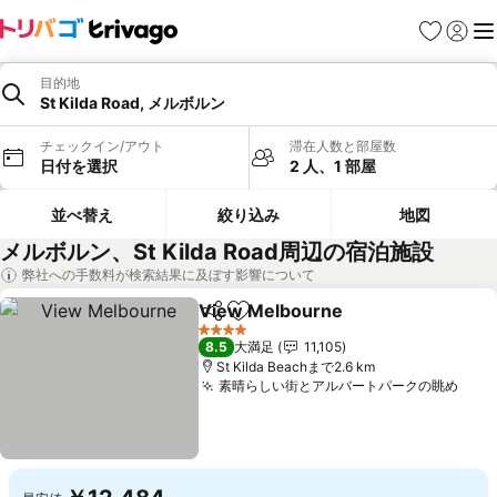
お気に入り
ログイ
メ
目的地
St Kilda Road, メルボルン
チェックイン/アウト
滞在人数と部屋数
日付を選択
2 人、1 部屋
並べ替え
絞り込み
地図
メルボルン、St Kilda Road周辺の宿泊施設
弊社への手数料が検索結果に及ぼす影響について
View Melbourne
シェア
お気に入りに追加
4 ホテルのランク
8.5
大満足
11,105
St Kilda Beachまで2.6 km
素晴らしい街とアルバートパークの眺め