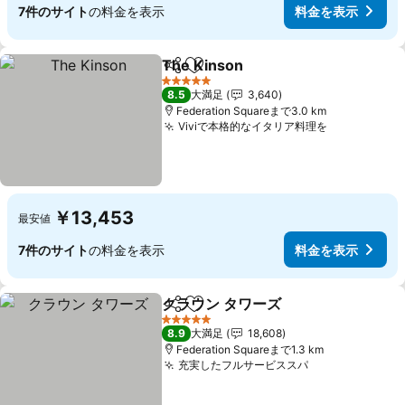
7件のサイト
の料金を表示
料金を表示
The Kinson
シェア
お気に入りに追加
5 ホテルのランク
8.5
大満足
3,640
Federation Squareまで3.0 km
Viviで本格的なイタリア料理を
￥13,453
最安値
7件のサイト
の料金を表示
料金を表示
クラウン タワーズ
シェア
お気に入りに追加
5 ホテルのランク
8.9
大満足
18,608
Federation Squareまで1.3 km
充実したフルサービススパ