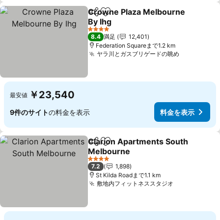
Crowne Plaza Melbourne
シェア
お気に入りに追加
By Ihg
4 ホテルのランク
8.4
満足
12,401
Federation Squareまで1.2 km
ヤラ川とガスブリゲードの眺め
￥23,540
最安値
9件のサイト
の料金を表示
料金を表示
Clarion Apartments South
シェア
お気に入りに追加
Melbourne
4 ホテルのランク
7.2
1,898
St Kilda Roadまで1.1 km
敷地内フィットネススタジオ