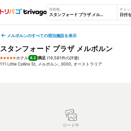
目的地
チェッ
日付
メルボルンのすべての宿泊施設を表示
スタンフォード プラザ メルボルン
ホテル
満足
(
19,581件の評価
)
8.2
5 ホテルのランク
111 Little Collins St, メルボルン, 3000, オーストラリア
ロード中