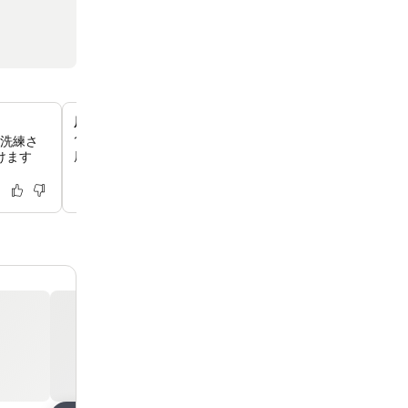
屋上温水プールとジャグジー
、洗練さ
16階にある屋内外の屋上プールエリアでリラックスでき
けます
屋根、ホットタブ、サウナがあり、一年中くつろぎのひと
しいただけます