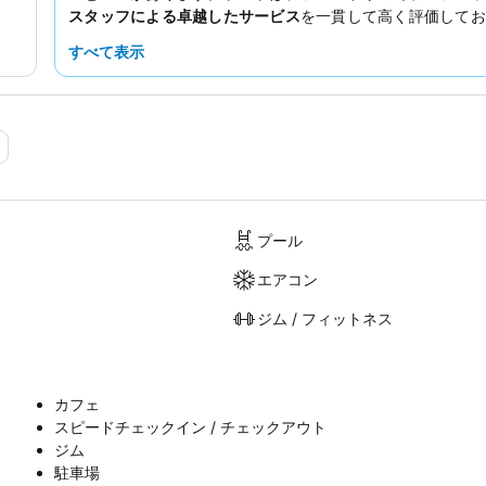
スタッフによる卓越したサービス
を一貫して高く評価してお
ュッフェはオムレツステーションを含む豊富な品揃えで高い
すべて表示
います。本当に豪華で広々とした滞在を希望する場合は、独
ンジとダイニングエリア、設備の整った簡易キッチンを備え
の予約をご検討ください。
プール
エアコン
ジム / フィットネス
カフェ
スピードチェックイン / チェックアウト
ジム
駐車場