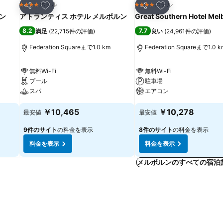
お気に入りに追加
お気に入りに追加
ホテル
ホテル
4 ホテルのランク
4 ホテルのランク
シェア
シェア
ン
アトランティス ホテル メルボルン
Great Southern Hotel Me
8.2
7.7
満足
(
22,715件の評価
)
良い
(
24,961件の評価
)
Federation Squareまで1.0 km
Federation Squareまで1.0 k
無料Wi-Fi
無料Wi-Fi
プール
駐車場
スパ
エアコン
￥10,465
￥10,278
最安値
最安値
9件のサイト
の料金を表示
8件のサイト
の料金を表示
料金を表示
料金を表示
メルボルンのすべての宿泊