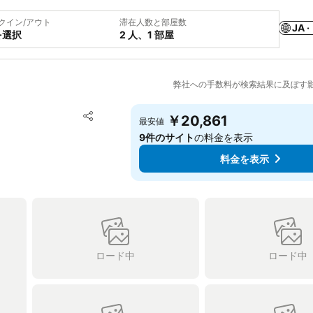
クイン/アウト
滞在人数と部屋数
JA ·
を選択
2 人、1 部屋
弊社への手数料が検索結果に及ぼす
お気に入りに追加
￥20,861
最安値
シェア
9件のサイト
の料金を表示
料金を表示
ロード中
ロード中