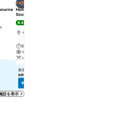
お気に入りに追加
お気に入りに追
ホテル
ホテル
4 ホテルのランク
4 ホテルのランク
シェア
シェア
lbourne
Holiday Inn Express Melbourne
クオリティ ホテル バット
Southbank By Ihg
ル オン コリンズ
8.4
7.8
満足
(
6,616件の評価
)
良い
(
11,365件の評価
)
m
メルボルン, 街の中心まで0.8 km
Federation Squareまで1.
駐車場
無料Wi-Fi
エアコン
駐車場
レストラン
エアコン
￥15,880
￥11,753
最安値
最安値
9件のサイト
の料金を表示
11件のサイト
の料金を表示
料金を表示
料金を表示
施設を表示