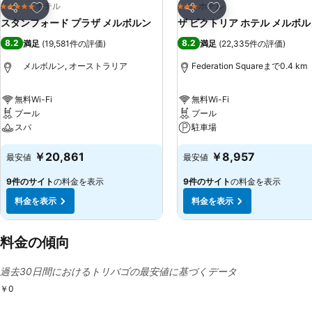
お気に入りに追加
お気に入りに追加
ホテル
ホテル
5 ホテルのランク
3 ホテルのランク
シェア
シェア
スタンフォード プラザ メルボルン
ザ ビクトリア ホテル メルボル
8.2
8.2
満足
(
19,581件の評価
)
満足
(
22,335件の評価
)
メルボルン, オーストラリア
Federation Squareまで0.4 km
無料Wi-Fi
無料Wi-Fi
プール
プール
スパ
駐車場
￥20,861
￥8,957
最安値
最安値
9件のサイト
の料金を表示
9件のサイト
の料金を表示
料金を表示
料金を表示
料金の傾向
過去30日間におけるトリバゴの最安値に基づくデータ
￥0