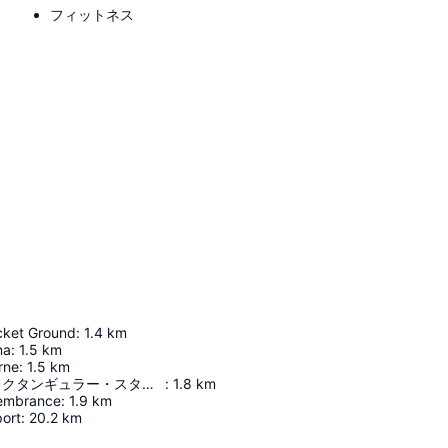
フィットネス
cket Ground
:
1.4
km
na
:
1.5
km
rne
:
1.5
km
メルボルン・レクタンギュラー・スタジアム
:
1.8
km
membrance
:
1.9
km
port
:
20.2
km