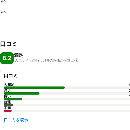
￥0
￥0
口コミ
満足
8.2
人気サイトの19,581件の評価から算出
口コミ
大満足
満足
良い
普通
不満
口コミを表示