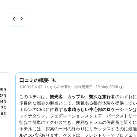
口コミの概要
1,000+件の口コミからAIが要約 · 最終更新日 : 29 May 2026
46
%
27
%
このホテルは、
観光客
、
カップル
、
贅沢な旅行者
のいずれに
14
%
多目的な都会の拠点として、活気ある都市体験を提供してい
7
%
ボルンのCBDに位置する
素晴らしい中心部のロケーション
6
%
ャイナタウン、フェデレーションスクエア、バークストリー
徒歩で簡単にアクセスでき、便利なトラムの停留所も近くに
ホテルには、探索の一日の終わりにリラックスするのに最適
ルとスパ
があります。ゲストは、フレンドリーでプロフェッ