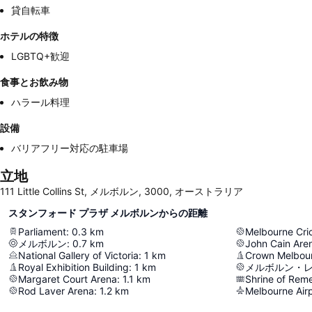
貸自転車
ホテルの特徴
LGBTQ+歓迎
食事とお飲み物
ハラール料理
設備
バリアフリー対応の駐車場
立地
111 Little Collins St, メルボルン, 3000, オーストラリア
スタンフォード プラザ メルボルンからの距離
Parliament
:
0.3
km
Melbourne Cri
メルボルン
:
0.7
km
John Cain Are
National Gallery of Victoria
:
1
km
Crown Melbou
Royal Exhibition Building
:
1
km
Margaret Court Arena
:
1.1
km
Shrine of Re
Rod Laver Arena
:
1.2
km
Melbourne Air