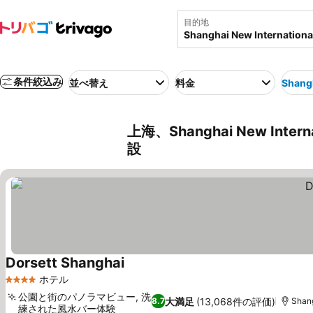
目的地
条件絞込み
並べ替え
料金
Shangh
上海、Shanghai New Inter
設
Dorsett Shanghai
料金を表示
ホテル
4 ホテルのランク
公園と街のパノラマビュー, 洗
大満足
(13,068件の評価)
8.7
Shang
練された風水バー体験