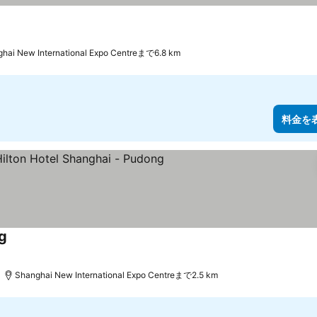
hai New International Expo Centreまで6.8 km
料金を
g
料金を表示
Shanghai New International Expo Centreまで2.5 km