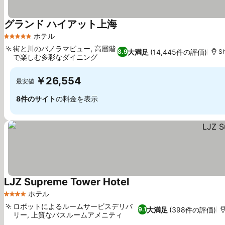
グランド ハイアット上海
料金を表示
ホテル
5 ホテルのランク
街と川のパノラマビュー, 高層階
大満足
(14,445件の評価)
8.9
Sh
で楽しむ多彩なダイニング
料金を表示
￥26,554
最安値
8件のサイト
の料金を表示
LJZ Supreme Tower Hotel
料金を表示
ホテル
4 ホテルのランク
ロボットによるルームサービスデリバ
大満足
(398件の評価)
9.1
リー, 上質なバスルームアメニティ
料金を表示