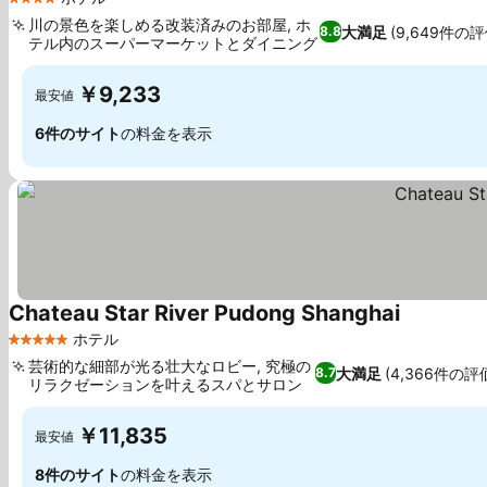
4 ホテルのランク
川の景色を楽しめる改装済みのお部屋, ホ
大満足
(9,649件の評
8.8
テル内のスーパーマーケットとダイニング
料金を表示
￥9,233
最安値
6件のサイト
の料金を表示
Chateau Star River Pudong Shanghai
料金を表示
ホテル
5 ホテルのランク
芸術的な細部が光る壮大なロビー, 究極の
大満足
(4,366件の評
8.7
リラクゼーションを叶えるスパとサロン
料金を表示
￥11,835
最安値
8件のサイト
の料金を表示