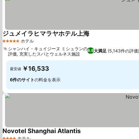
ジュメイラヒマラヤホテル上海
料金を表示
ホテル
5 ホテルのランク
シャンハイ・キュイジーヌ ミシュランの
大満足
(5,143件の評価
8.6
評価, 充実したスパとウェルネス施設
料金を表示
￥16,533
最安値
6件のサイト
の料金を表示
Novotel Shanghai Atlantis
料金を表示
ホテル