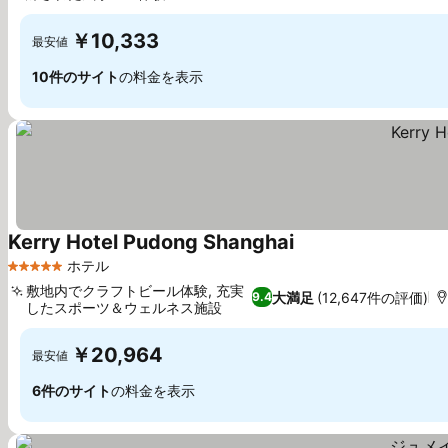
料金を表示
￥10,333
最安値
10件のサイト
の料金を表示
Kerry Hotel Pudong Shanghai
料金を表示
ホテル
5 ホテルのランク
敷地内でクラフトビール体験, 充実
大満足
(12,647件の評価)
9.4
したスポーツ＆ウェルネス施設
料金を表示
￥20,964
最安値
6件のサイト
の料金を表示