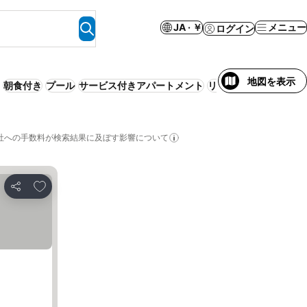
JA · ￥
メニュー
ログイン
地図を表示
朝食付き
プール
サービス付きアパートメント
リゾート
WiFi
エアコ
社への手数料が検索結果に及ぼす影響について
お気に入りに追加
シェア