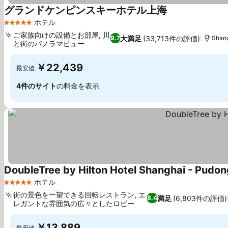
グランドケンピンスキーホテル上海
料金を表示
ホテル
5 ホテルのランク
ご家族向けの設備とお部屋, 川
大満足
(33,713件の評価)
9.7
Shang
と街のパノラマビュー
料金を表示
￥22,439
最安値
4件のサイト
の料金を表示
DoubleTree by Hilton Hotel Shanghai - Pudon
ホテル
5 ホテルのランク
街の景色を一望できる回転レストラン, エ
満足
(6,803件の評価)
8.4
レガントな雰囲気の広々としたロビー
料金を表示
￥13,889
最安値