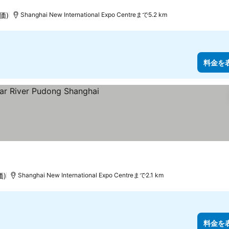
価)
Shanghai New International Expo Centreまで5.2 km
料金を
価)
Shanghai New International Expo Centreまで2.1 km
料金を