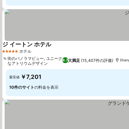
ジ イートン ホテル
料金を表示
ホテル
5 ホテルのランク
街のパノラマビュー, ユニーク
大満足
(15,407件の評価)
8.7
Shang
なアトリウムデザイン
料金を表示
￥7,201
最安値
10件のサイト
の料金を表示