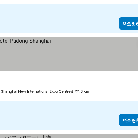
料金を
Shanghai New International Expo Centreまで1.3 km
料金を