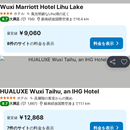
Wuxi Marriott Hotel Lihu Lake
ホテル
風光明媚なLihu湖の近く
4 ホテルのランク
8.7
大満足
156
蘇南碩放国際空港まで16.4 km
￥9,060
最安値
8件のサイト
の料金を表示
料金を表示
シェア
お
HUALUXE Wuxi Taihu, an IHG Hotel
ホテル
高層階の客室からの眺め
5 ホテルのランク
9.7
大満足
1,667
蘇南碩放国際空港まで11.1 km
￥12,868
最安値
7件のサイト
の料金を表示
料金を表示