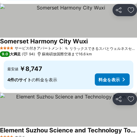
シェア
お
Somerset Harmony City Wuxi
サービス付きアパートメント
リラックスできるスパとウェルネスセンター
4 ホテルのランク
9.0
大満足
94
蘇南碩放国際空港まで16.6 km
￥8,747
最安値
4件のサイト
の料金を表示
料金を表示
シェア
お
Element Suzhou Science and Technology Town