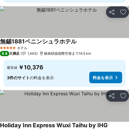
シェア
お
無錫1881ペニンシュラホテル
ホテル
5 ホテルのランク
8.8
大満足
1,463
蘇南碩放国際空港まで16.5 km
￥10,376
最安値
3件のサイト
の料金を表示
料金を表示
シェア
お
Holiday Inn Express Wuxi Taihu by IHG