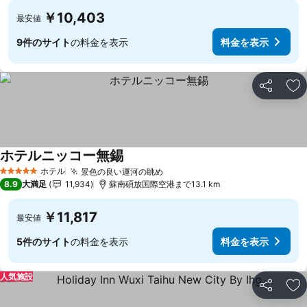
￥10,403
最安値
9件のサイト
の料金を表示
料金を表示
シェア
お
ホテルニッコー無錫
ホテル
景色の良い運河の眺め
5 ホテルのランク
8.9
大満足
11,934
蘇南碩放国際空港まで13.1 km
￥11,817
最安値
5件のサイト
の料金を表示
料金を表示
人気施設
シェア
お