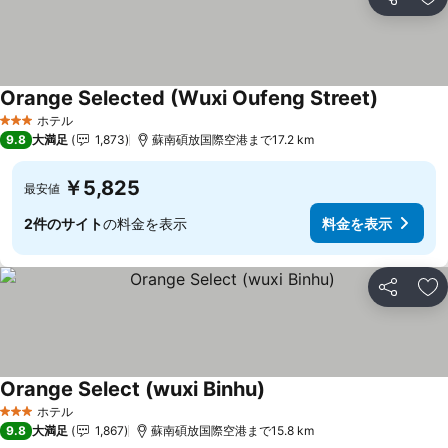
シェア
お
Orange Selected (Wuxi Oufeng Street)
ホテル
3 ホテルのランク
9.8
大満足
1,873
蘇南碩放国際空港まで17.2 km
￥5,825
最安値
2件のサイト
の料金を表示
料金を表示
シェア
お
Orange Select (wuxi Binhu)
ホテル
3 ホテルのランク
9.8
大満足
1,867
蘇南碩放国際空港まで15.8 km