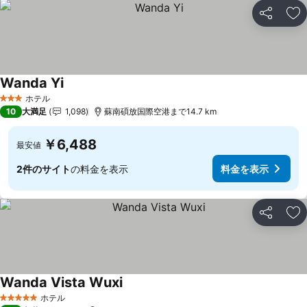
シェア
お
Wanda Yi
ホテル
3 ホテルのランク
10
大満足
1,098
蘇南碩放国際空港まで14.7 km
￥6,488
最安値
2件のサイト
の料金を表示
料金を表示
シェア
お
Wanda Vista Wuxi
ホテル
5 ホテルのランク