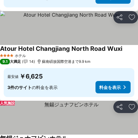
シェア
お
Atour Hotel Changjiang North Road Wuxi
ホテル
4 ホテルのランク
9.1
大満足
14
蘇南碩放国際空港まで9.9 km
￥6,625
最安値
3件のサイト
の料金を表示
料金を表示
人気施設
シェア
お