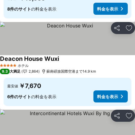
8件のサイト
の料金を表示
料金を表示
シェア
お
Deacon House Wuxi
ホテル
5 ホテルのランク
9.3
大満足
2,864
蘇南碩放国際空港まで14.9 km
￥7,670
最安値
6件のサイト
の料金を表示
料金を表示
シェア
お