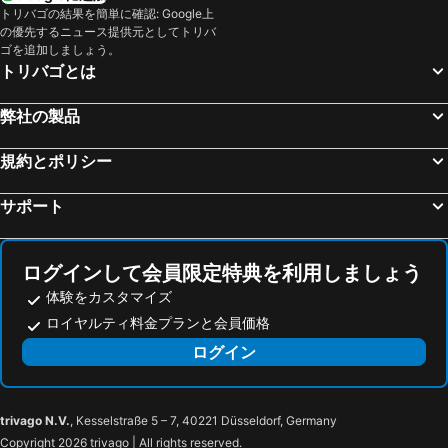
南通興東空港
Baoshan
Home Inn Wuxi Qingyang Road Maoye Plaza Branch
Starway Hotel DongLin Wuxi Donglin Plaza
トリバゴの結果を簡単に確認: Google上
の優先するニュース提供元としてトリバ
Hongkou District
French Concession
ジンジャンインフイシャンオールドタウン無錫
Motel168 (Wuxi Shuofang Jichang Hotel)
ゴを追加しましょう。
Putuo District
Suzhou Industrial Park
king-euro hotel
スカラーズシュシャンホットスプリングリゾート
トリバゴとは
Old City of Shanghai
Shanghai Port International Cruise Terminal
Hanting Express (Wuxi Taihuguangchang Dian)
City 118 Hotel(wuxi Shuofang)
弊社の製品
Qibao
Puxi
Habbo Hotel Wuxi Zhongshan Road Branch
デイズ イン フロンティア 無錫
Huangpu District
Shanghai Stadium
Green Tree Inn Wuxi Nanshanshi
Starway Wuxi Railway Station
規約とポリシー
Oriental pearl TV tower
Xinzhuang
Hualuxeâ„¢ S & Resorts Wuxi Taihu
James Joyce Coffetel (Wuxi Taihu Square Metro Station)
サポート
Shanghai Maglev train
Shanghaï Urban Planning Exhibition Center
Yuanyi Hotel
The Hotel V Wuxi
Pingjiang District
Expo 2010
Hotel Indigo Wuxi Taihu New City By Ihg
Chenghuang Temple
Gulou District
ログインして会員限定特典を利用しましょう
Jin Mao Dasha
Suzhou Museum
体験をカスタマイズ
ロイヤルティ料金プランと会員価格
Nanshi
Shanghai Science and Technology Museum
ログイン
Nanjing International Exhibition Center
Huacao
Minhang
The Jade Buddha Temple
Tiger Hill
Huqiu District
trivago N.V.
, Kesselstraße 5 – 7, 40221 Düsseldorf, Germany
Jin Jinmao building
Xiangcheng District
Copyright 2026 trivago | All rights reserved.