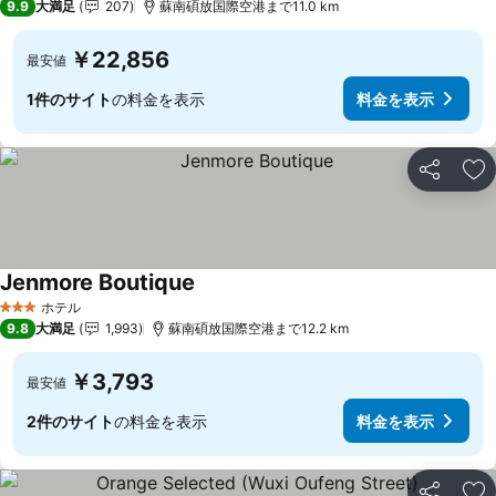
9.9
大満足
207
蘇南碩放国際空港まで11.0 km
￥22,856
最安値
1件のサイト
の料金を表示
料金を表示
シェア
お
Jenmore Boutique
ホテル
3 ホテルのランク
9.8
大満足
1,993
蘇南碩放国際空港まで12.2 km
￥3,793
最安値
2件のサイト
の料金を表示
料金を表示