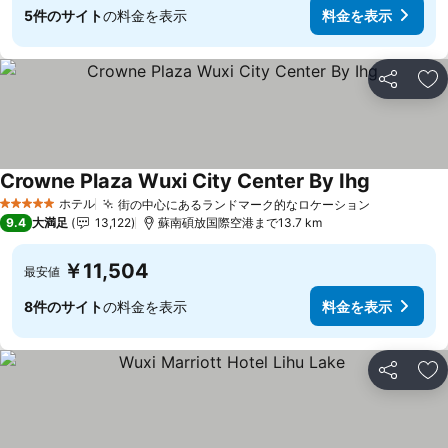
5件のサイト
の料金を表示
料金を表示
シェア
お
Crowne Plaza Wuxi City Center By Ihg
ホテル
街の中心にあるランドマーク的なロケーション
5 ホテルのランク
9.4
大満足
13,122
蘇南碩放国際空港まで13.7 km
￥11,504
最安値
8件のサイト
の料金を表示
料金を表示
シェア
お