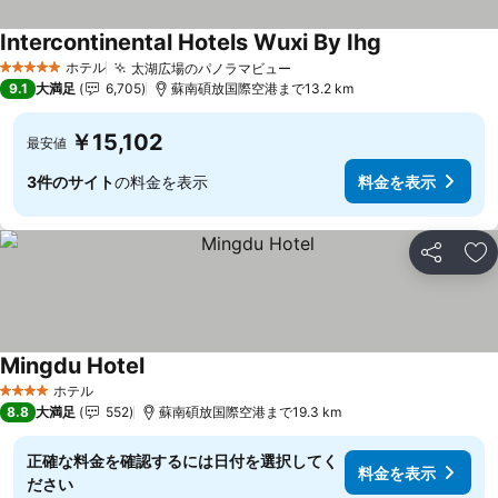
Intercontinental Hotels Wuxi By Ihg
ホテル
太湖広場のパノラマビュー
5 ホテルのランク
9.1
大満足
6,705
蘇南碩放国際空港まで13.2 km
￥15,102
最安値
3件のサイト
の料金を表示
料金を表示
シェア
お
Mingdu Hotel
ホテル
4 ホテルのランク
8.8
大満足
552
蘇南碩放国際空港まで19.3 km
正確な料金を確認するには日付を選択してく
料金を表示
ださい