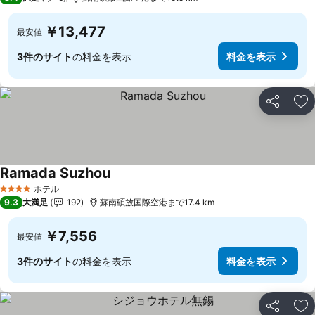
￥13,477
最安値
3件のサイト
の料金を表示
料金を表示
シェア
お
Ramada Suzhou
ホテル
4 ホテルのランク
9.3
大満足
192
蘇南碩放国際空港まで17.4 km
￥7,556
最安値
3件のサイト
の料金を表示
料金を表示
シェア
お