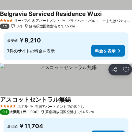
Belgravia Serviced Residence Wuxi
サービス付きアパートメント
プライベートバルコニーまたはパティオへのアクセス
4 ホテルのランク
7.2
37
蘇南碩放国際空港まで7.5 km
￥8,210
最安値
7件のサイト
の料金を表示
料金を表示
シェア
お
アスコットセントラル無錫
ホテル
高層アパートメントでの暮らし
5 ホテルのランク
9.1
大満足
1,000
蘇南碩放国際空港まで14.5 km
￥11,704
最安値