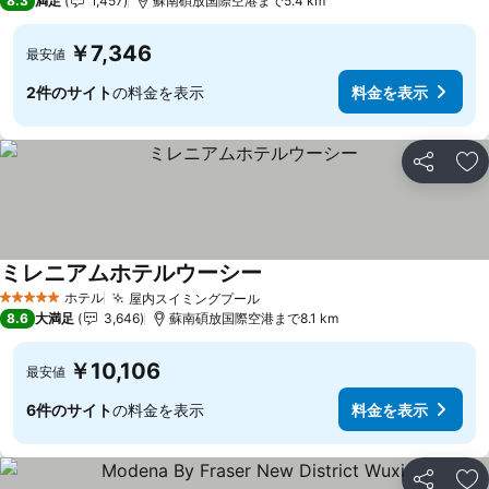
8.3
満足
1,457
蘇南碩放国際空港まで5.4 km
￥7,346
最安値
2件のサイト
の料金を表示
料金を表示
シェア
お
ミレニアムホテルウーシー
ホテル
屋内スイミングプール
5 ホテルのランク
8.6
大満足
3,646
蘇南碩放国際空港まで8.1 km
￥10,106
最安値
6件のサイト
の料金を表示
料金を表示