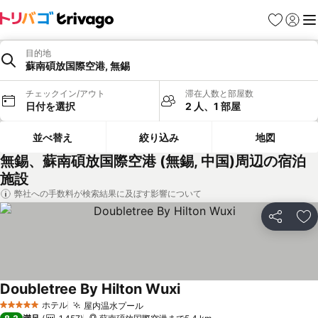
お気に入り
ログイ
メ
目的地
蘇南碩放国際空港, 無錫
チェックイン/アウト
滞在人数と部屋数
日付を選択
2 人、1 部屋
並べ替え
絞り込み
地図
無錫、蘇南碩放国際空港 (無錫, 中国)周辺の宿泊
施設
弊社への手数料が検索結果に及ぼす影響について
シェア
お
Doubletree By Hilton Wuxi
ホテル
屋内温水プール
5 ホテルのランク