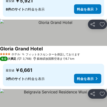
￥5,921
最安値
8件のサイト
の料金を表示
料金を表示
シェア
お
Gloria Grand Hotel
ホテル
フィットネスセンターを併設しております
4 ホテルのランク
9.0
大満足
3,768
蘇南碩放国際空港まで8.7 km
￥6,661
最安値
3件のサイト
の料金を表示
料金を表示
シェア
お