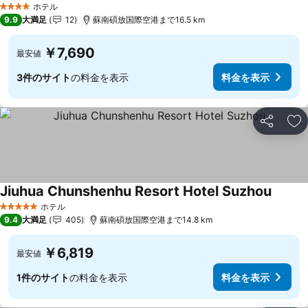
ホテル
4 ホテルのランク
9.9
大満足
12
蘇南碩放国際空港まで16.5 km
￥7,690
最安値
3件のサイト
の料金を表示
料金を表示
シェア
お
Jiuhua Chunshenhu Resort Hotel Suzhou
ホテル
5 ホテルのランク
9.4
大満足
405
蘇南碩放国際空港まで14.8 km
￥6,819
最安値
1件のサイト
の料金を表示
料金を表示