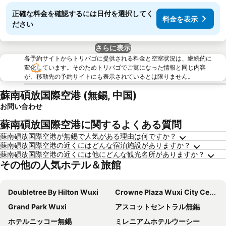
正確な料金を確認するには日付を選択してく
料金を表示
ださい
さらに表示
各予約サイトからトリバゴに提供される料金と空室状況は、継続的に
変化しています。そのためトリバゴでご覧になった情報と同じ内容
が、移動先の予約サイトにも表示されているとは限りません。
蘇南碩放国際空港 (無錫, 中国)
お問い合わせ
蘇南碩放国際空港に関するよくある質問
蘇南碩放国際空港が無錫で人気がある理由は何ですか？
蘇南碩放国際空港の近くにはどんな宿泊施設がありますか？
蘇南碩放国際空港の近くには他にどんな観光名所がありますか？
その他の人気ホテル＆旅館
Doubletree By Hilton Wuxi
Crowne Plaza Wuxi City Center By Ihg
Grand Park Wuxi
アスコットセントラル無錫
ホテルニッコー無錫
ミレニアムホテルウーシー