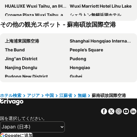
HUALUXE Wuxi Taihu, an IHG Hotel
Wuxi Marriott Hotel Lihu Lake
Crowne Plaza Wuxi Taihu, an IHG Hotel
シェラトン無錫浜湖ホテル
その他の観光スポット - 蘇南碩放国際空港
Holiday Inn Suzhou Huirong Plaza By Ihg
Modena By Fraser New District Wuxi
プルマンウーシーニューレイク
Suzhou Longzhimeng Grand Hotel
上海浦東国際空港
Shanghai Hongqiao International Airport
Maps
ラディソン ブル リゾート ウェットランド パーク無錫
The Bund
People’s Square
Hubing Spring Season Hotel
ウシZOYIインターナショナルビジネスホテル
Jing''an District
Pudong
香梅インターナショナルホテル
Xinwang Hotel
Nanjing Donglu
Hongqiao
7 Days Inn Wuxi Shoufang International Airport Branch
Element Suzhou Science and Technology Town
Pudong New District
Gubei
Gloria Grand Hotel
Deacon House Wuxi
Xuhui District
Changning District
Intercontinental Hotels Wuxi By Ihg
Jinjiang Inns (Wuxi West Jiefang Road)
蘇南碩放国際空港
Jing''an temple
Belgravia Serviced Residence (Wuxi Donghe Yuan)
グリーンツリー イン 無錫 チョンアン テンプル ジエファン ウエスト ロード ホテル
ホテル検索
アジア
中国
江蘇省
無錫
蘇南碩放国際空港
Zhongshan Park
Shanghai New International Expo Centre
Hanting Wuxi Singapore Industrial Park
Wanda Realm Wuxi
Facebook
Twitter
Insta
Yo
Yu Yuan
Hangzhou International Airport
Clouds·Cloud High Altitude Hotel (Wuxi Zhongshan Road)
無錫ジュナフビンホテル
国を選択してください。
Shanghai Hongqiao railway station
Shanghai railway station
Ramada Suzhou
Holiday Inn Wuxi Taihu New City By Ihg
People ''s square
Xintiandi
Regency Wuxi
無錫1881ペニンシュラホテル
Googleに追加