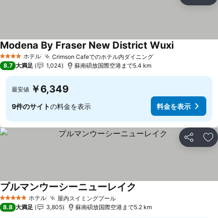
シェア
お
Modena By Fraser New District Wuxi
ホテル
Crimson Cafeでのホテル内ダイニング
4 ホテルのランク
8.7
大満足
1,024
蘇南碩放国際空港まで5.4 km
￥6,349
最安値
9件のサイト
の料金を表示
料金を表示
シェア
お
プルマンウーシーニューレイク
ホテル
屋内スイミングプール
5 ホテルのランク
8.8
大満足
3,805
蘇南碩放国際空港まで5.2 km