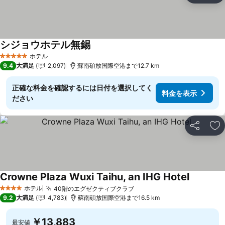
シジョウホテル無錫
ホテル
5 ホテルのランク
9.4
大満足
2,097
蘇南碩放国際空港まで12.7 km
正確な料金を確認するには日付を選択してく
料金を表示
ださい
シェア
お
Crowne Plaza Wuxi Taihu, an IHG Hotel
ホテル
40階のエグゼクティブクラブ
4 ホテルのランク
9.2
大満足
4,783
蘇南碩放国際空港まで16.5 km
￥13,883
最安値