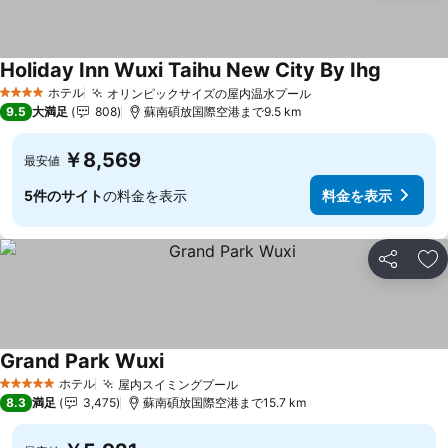
Holiday Inn Wuxi Taihu New City By Ihg
ホテル
オリンピックサイズの屋内温水プール
4 ホテルのランク
9.5
大満足
808
蘇南碩放国際空港まで9.5 km
￥8,569
最安値
5件のサイト
の料金を表示
料金を表示
シェア
お
Grand Park Wuxi
ホテル
屋内スイミングプール
5 ホテルのランク
8.3
満足
3,475
蘇南碩放国際空港まで15.7 km