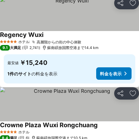
シェア
お
Regency Wuxi
ホテル
高層階からの街の中心体験
5 ホテルのランク
9.1
大満足
2,741
蘇南碩放国際空港まで14.4 km
￥15,240
最安値
1件のサイト
の料金を表示
料金を表示
シェア
お
Crowne Plaza Wuxi Rongchuang
ホテル
5 ホテルのランク
8.4
満足
6
蘇南碩放国際空港まで10.5 km