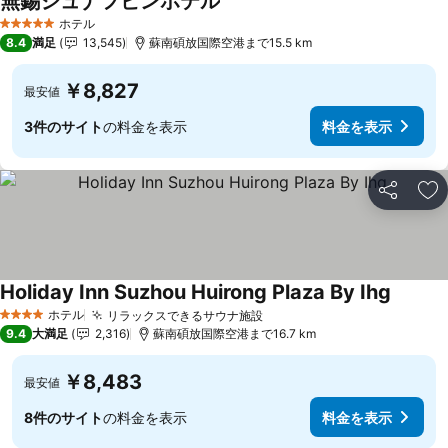
無錫ジュナフビンホテル
ホテル
5 ホテルのランク
8.4
満足
13,545
蘇南碩放国際空港まで15.5 km
￥8,827
最安値
3件のサイト
の料金を表示
料金を表示
シェア
お
Holiday Inn Suzhou Huirong Plaza By Ihg
ホテル
リラックスできるサウナ施設
4 ホテルのランク
9.4
大満足
2,316
蘇南碩放国際空港まで16.7 km
￥8,483
最安値
8件のサイト
の料金を表示
料金を表示