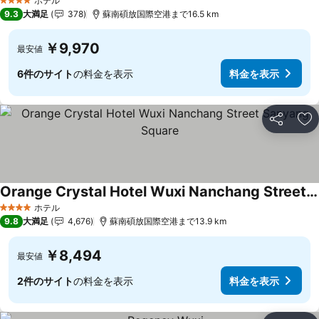
ホテル
4 ホテルのランク
9.3
大満足
378
蘇南碩放国際空港まで16.5 km
￥9,970
最安値
6件のサイト
の料金を表示
料金を表示
シェア
お
Orange Crystal Hotel Wuxi Nanchang Street Sanyang Square
ホテル
4 ホテルのランク
9.8
大満足
4,676
蘇南碩放国際空港まで13.9 km
￥8,494
最安値
2件のサイト
の料金を表示
料金を表示