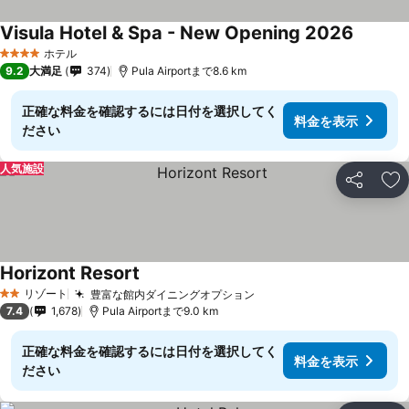
Visula Hotel & Spa - New Opening 2026
ホテル
4 ホテルのランク
9.2
大満足
374
Pula Airportまで8.6 km
正確な料金を確認するには日付を選択してく
料金を表示
ださい
人気施設
シェア
お
Horizont Resort
リゾート
豊富な館内ダイニングオプション
2 ホテルのランク
7.4
1,678
Pula Airportまで9.0 km
正確な料金を確認するには日付を選択してく
料金を表示
ださい