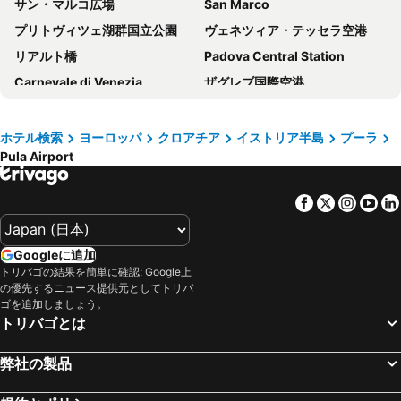
サン・マルコ広場
San Marco
プリトヴィツェ湖群国立公園
ヴェネツィア・テッセラ空港
リアルト橋
Padova Central Station
Carnevale di Venezia
ザグレブ国際空港
Lido Venezia
Lake Bled
Trieste Central Station
Cannaregio
ホテル検索
ヨーロッパ
クロアチア
イストリア半島
プーラ
Pula Airport
Rimini
Dorsoduro
Ljubljana Center
Vicenza Railway Station
Facebook
Twitter
Insta
Yo
Rimini railway station
Stenjevec
Zagrebački Glavni Kolodvor
Zadar
Googleに追加
Ljubljana Jože Pučnik Airport
トレヴィーゾ空港
トリバゴの結果を簡単に確認: Google上
の優先するニュース提供元としてトリバ
Autobusni Kolodvor Zagreb
Terminal di Piazzale Roma
ゴを追加しましょう。
Cappella degli Scrovegni
Padova Vintage Festival
トリバゴとは
Lido
Rimini Fiera
弊社の製品
Mestre Fil Fest
Historic Centre of Urbino
Ferrara Ballons Festival
Hrvatsko narodno kazalište u Zagrebu