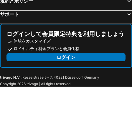
規約とポリシー
ため息橋
Lignano Sabbiadoro
サポート
Pesaro...The Ideal City
Lev
ドゥカーレ宮殿
Grand Canal of Venice
Centro Storico
Palacongressi di Rimini
ログインして会員限定特典を利用しましょう
Rimini Wellness
Neonian Baptistery
体験をカスタマイズ
ロイヤルティ料金プランと会員価格
Lake Bohinj
Kolodvor Rijeka
ログイン
National and University Library
Isola di San Clemente
サン・マルコ寺院
San Polo
Pula Airport
Mornaričko groblje
trivago N.V.
, Kesselstraße 5 – 7, 40221 Düsseldorf, Germany
Autobusna postaja Pula
Pula
Copyright 2026 trivago | All rights reserved.
Amfiteatar
Port of Pula
Dvojna vrata i gradski bedemi - Twin Gates and City Walls
Povijesna Staza u Puli
Communal Palace
Augustov hram - Temple of Augustus
Brioni
Histria
Ambrela
Levan