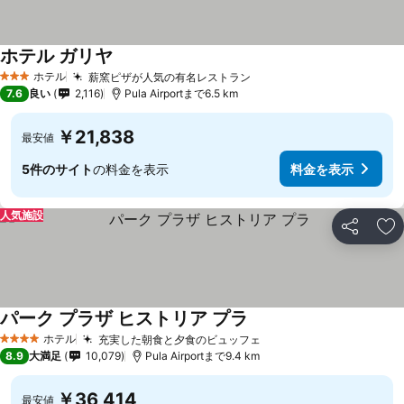
ホテル ガリヤ
ホテル
薪窯ピザが人気の有名レストラン
3 ホテルのランク
7.6
良い
2,116
Pula Airportまで6.5 km
￥21,838
最安値
5件のサイト
の料金を表示
料金を表示
人気施設
シェア
お
パーク プラザ ヒストリア プラ
ホテル
充実した朝食と夕食のビュッフェ
4 ホテルのランク
8.9
大満足
10,079
Pula Airportまで9.4 km
￥36,414
最安値