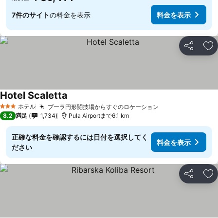
7件のサイト
の料金を表示
料金を表示
シェア
お
Hotel Scaletta
ホテル
プーラ円形闘技場からすぐのロケーション
3 ホテルのランク
8.2
満足
1,734
Pula Airportまで6.1 km
正確な料金を確認するには日付を選択してく
料金を表示
ださい
シェア
お