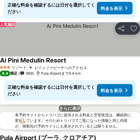
正確な料金を確認するには日付を選択してく
料金を表示
ださい
人気施設
シェア
お
Ai Pini Medulin Resort
リゾート
ビイェツァビーチへのアクセス
3 ホテルのランク
8.4
満足
969
Pula Airportまで9.4 km
正確な料金を確認するには日付を選択してく
料金を表示
ださい
さらに表示
各予約サイトからトリバゴに提供される料金と空室状況は、継続的に
変化しています。そのためトリバゴでご覧になった情報と同じ内容
が、移動先の予約サイトにも表示されているとは限りません。
Pula Airport (プーラ, クロアチア)