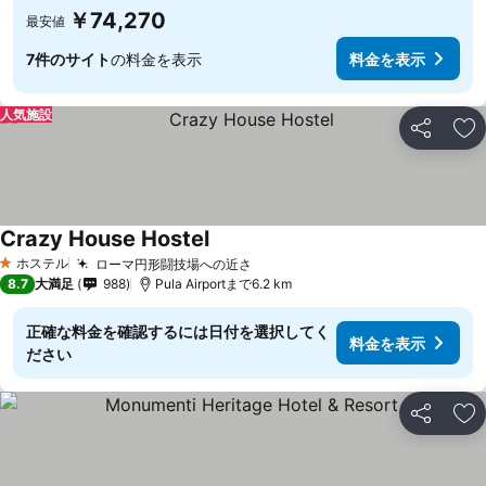
￥74,270
最安値
7件のサイト
の料金を表示
料金を表示
人気施設
シェア
お
Crazy House Hostel
ホステル
ローマ円形闘技場への近さ
1 ホテルのランク
8.7
大満足
988
Pula Airportまで6.2 km
正確な料金を確認するには日付を選択してく
料金を表示
ださい
シェア
お