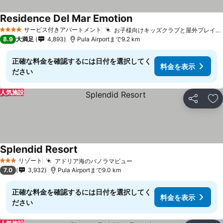
Residence Del Mar Emotion
サービス付きアパートメント
お子様向けキッズクラブと屋外プレイエリア
4 ホテルのランク
8.9
大満足
4,893
Pula Airportまで9.2 km
正確な料金を確認するには日付を選択してく
料金を表示
ださい
人気施設
シェア
お
Splendid Resort
リゾート
アドリア海のパノラマビュー
3 ホテルのランク
7.0
3,932
Pula Airportまで9.0 km
正確な料金を確認するには日付を選択してく
料金を表示
ださい