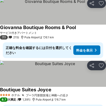
シェア
お
Giovanna Boutique Rooms & Pool
サービス付きアパートメント
7.1
215
Pula Airportまで6.1 km
正確な料金を確認するには日付を選択してく
料金を表示
ださい
シェア
お
Boutique Suites Joyce
ホテル
プーラ円形競技場と神殿への近さ
4 ホテルのランク
8.7
大満足
1,391
Pula Airportまで6.7 km