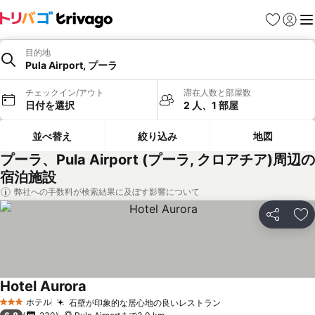
お気に入り
ログイ
メ
目的地
Pula Airport, プーラ
チェックイン/アウト
滞在人数と部屋数
日付を選択
2 人、1 部屋
並べ替え
絞り込み
地図
プーラ、Pula Airport (プーラ, クロアチア)周辺の
宿泊施設
弊社への手数料が検索結果に及ぼす影響について
シェア
お
Hotel Aurora
ホテル
石壁が印象的な居心地の良いレストラン
3 ホテルのランク