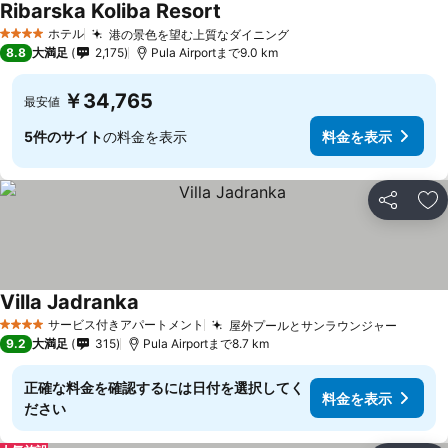
Ribarska Koliba Resort
ホテル
港の景色を望む上質なダイニング
4 ホテルのランク
8.8
大満足
2,175
Pula Airportまで9.0 km
￥34,765
最安値
5件のサイト
の料金を表示
料金を表示
シェア
お
Villa Jadranka
サービス付きアパートメント
屋外プールとサンラウンジャー
4 ホテルのランク
9.2
大満足
315
Pula Airportまで8.7 km
正確な料金を確認するには日付を選択してく
料金を表示
ださい