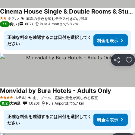
Cinema House Single & Double Rooms & Studio Apartments
ホテル
庭園の景色を望むテラス付きのお部屋
2 ホテルのランク
7.9
良い
607
Pula Airportまで5.8 km
正確な料金を確認するには日付を選択してく
料金を表示
ださい
シェア
お
Monvidal by Bura Hotels - Adults Only
ホテル
山、プール、庭園の景色が楽しめる客室
4 ホテルのランク
9.2
大満足
1,020
Pula Airportまで5.7 km
正確な料金を確認するには日付を選択してく
料金を表示
ださい