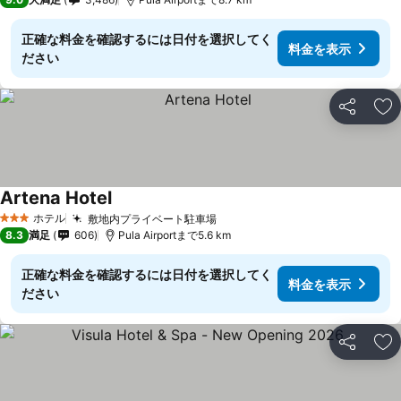
正確な料金を確認するには日付を選択してく
料金を表示
ださい
シェア
お
Artena Hotel
ホテル
敷地内プライベート駐車場
3 ホテルのランク
8.3
満足
606
Pula Airportまで5.6 km
正確な料金を確認するには日付を選択してく
料金を表示
ださい
シェア
お