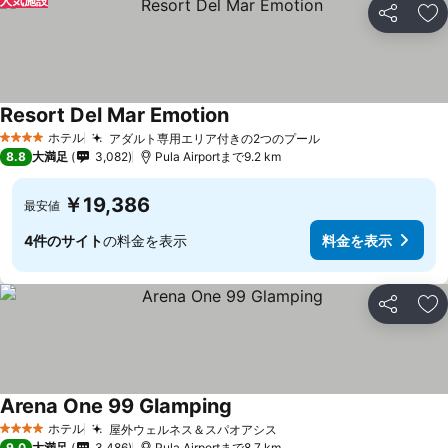
人気施設
シェア
お
Resort Del Mar Emotion
ホテル
アダルト専用エリア付きの2つのプール
4 ホテルのランク
8.8
大満足
3,082
Pula Airportまで9.2 km
￥19,386
最安値
4件のサイト
の料金を表示
料金を表示
シェア
お
Arena One 99 Glamping
ホテル
屋外ウェルネス＆スパオアシス
4 ホテルのランク
9.0
大満足
3,486
Pula Airportまで8.7 km