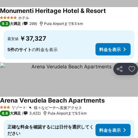
Monumenti Heritage Hotel & Resort
ホテル
5 ホテルのランク
9.3
大満足
299
Pula Airportまで8.5 km
￥37,327
最安値
5件のサイト
の料金を表示
料金を表示
シェア
お
Arena Verudela Beach Apartments
リゾート
様々なビーチへ直接アクセス
3 ホテルのランク
8.6
大満足
3,422
Pula Airportまで9.5 km
正確な料金を確認するには日付を選択してく
料金を表示
ださい