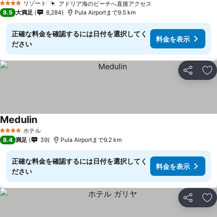
リゾート
アドリア海のビーチへ直接アクセス
4 ホテルのランク
8.5
大満足
8,284
Pula Airportまで9.5 km
正確な料金を確認するには日付を選択してく
料金を表示
ださい
シェア
お
Medulin
ホテル
4 ホテルのランク
8.4
満足
39
Pula Airportまで9.2 km
正確な料金を確認するには日付を選択してく
料金を表示
ださい
シェア
お