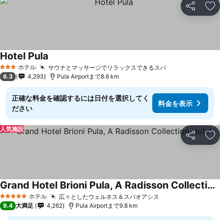
シェア
お
Hotel Pula
ホテル
サウナとマッサージでリラックスできるスパ
3 ホテルのランク
6.3
4,293
Pula Airportまで8.6 km
正確な料金を確認するには日付を選択してく
料金を表示
ださい
人気施設
シェア
お
Grand Hotel Brioni Pula, A Radisson Collection Hotel
ホテル
広々としたウェルネス＆スパオアシス
5 ホテルのランク
9.4
大満足
4,262
Pula Airportまで9.8 km