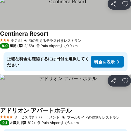
シェア
お
Centinera Resort
ホテル
海の見えるテラス付きレストラン
3 ホテルのランク
8.0
満足
2,158
Pula Airportまで9.9 km
正確な料金を確認するには日付を選択してく
料金を表示
ださい
シェア
お
アドリオン アパートホテル
サービス付きアパートメント
プールサイドの特別なレストラン
4 ホテルのランク
9.1
大満足
812
Pula Airportまで8.4 km