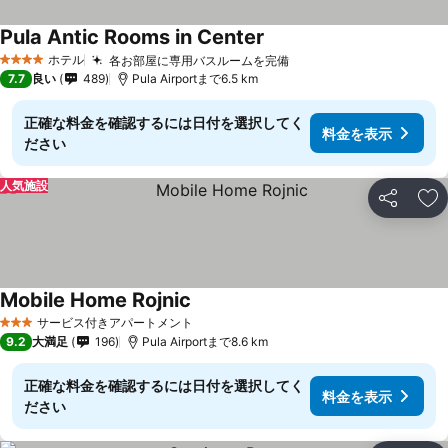
Pula Antic Rooms in Center
ホテル
各お部屋に専用バスルームを完備
4 ホテルのランク
7.7
良い
489
Pula Airportまで6.5 km
正確な料金を確認するには日付を選択してく
料金を表示
ださい
人気施設
シェア
お
Mobile Home Rojnic
サービス付きアパートメント
3 ホテルのランク
9.2
大満足
196
Pula Airportまで8.6 km
正確な料金を確認するには日付を選択してく
料金を表示
ださい