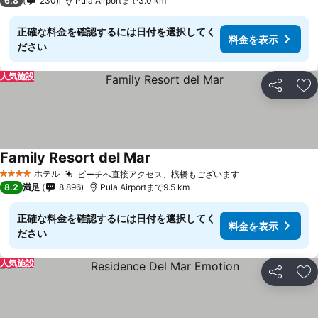
6.8
230
Pula Airportまで3.0 km
正確な料金を確認するには日付を選択してく
料金を表示
ださい
人気施設
シェア
お
Family Resort del Mar
ホテル
ビーチへ直接アクセス、桟橋もございます
4 ホテルのランク
8.2
満足
8,896
Pula Airportまで9.5 km
正確な料金を確認するには日付を選択してく
料金を表示
ださい
人気施設
シェア
お