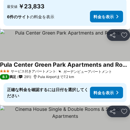
￥23,833
最安値
6件のサイト
の料金を表示
料金を表示
シェア
お
Pula Center Green Park Apartments and Rooms
サービス付きアパートメント
ガーデンビューアパートメント
3 ホテルのランク
8.1
満足
291
Pula Airportまで7.2 km
正確な料金を確認するには日付を選択してく
料金を表示
ださい
シェア
お