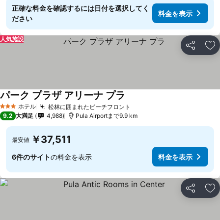
正確な料金を確認するには日付を選択してく
料金を表示
ださい
人気施設
シェア
お
パーク プラザ アリーナ プラ
ホテル
松林に囲まれたビーチフロント
3 ホテルのランク
9.2
大満足
4,988
Pula Airportまで9.9 km
￥37,511
最安値
6件のサイト
の料金を表示
料金を表示
シェア
お