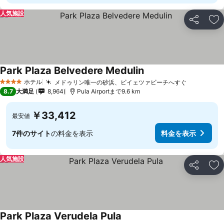
人気施設
シェア
お
Park Plaza Belvedere Medulin
ホテル
メドゥリン唯一の砂浜、ビイェツァビーチへすぐ
4 ホテルのランク
8.7
大満足
8,964
Pula Airportまで9.6 km
￥33,412
最安値
7件のサイト
の料金を表示
料金を表示
人気施設
シェア
お
Park Plaza Verudela Pula