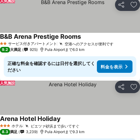
人気施設
シェア
お
B&B Arena Prestige Rooms
サービス付きアパートメント
空港へのアクセスが便利です
2 ホテルのランク
9.2
大満足
925
Pula Airportまで6.0 km
正確な料金を確認するには日付を選択してく
料金を表示
ださい
人気施設
シェア
お
Arena Hotel Holiday
ホテル
ビエツァ砂浜まで歩いてすぐ
3 ホテルのランク
8.3
満足
3,239
Pula Airportまで9.3 km