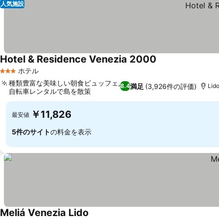
人気施設
Hotel & Residence Venezia 2000
ホテル
3 ホテルのランク
種類豊富な美味しい朝食ビュッフェ,
満足
(3,926件の評価)
8.4
Lid
自転車レンタルで島を散策
￥11,826
最安値
5件のサイト
の料金を表示
Meliá Venezia Lido