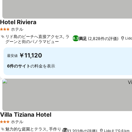
Hotel Riviera
ホテル
3 ホテルのランク
リド島のビーチへ直接アクセス, ラ
満足
(2,828件の評価)
8.2
Lid
グーンと街のパノラマビュー
￥11,120
最安値
6件のサイト
の料金を表示
Villa Tiziana Hotel
ホテル
3 ホテルのランク
魅力的な庭園とテラス, 手作り
(1,201件の評価)
7.4
Lidoまで0.6 km