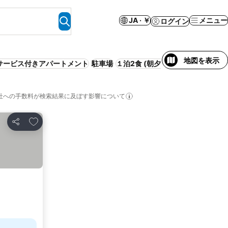
JA · ￥
メニュー
ログイン
地図を表示
サービス付きアパートメント
駐車場
１泊2食 (朝夕) 付き
WiFi
事前払
社への手数料が検索結果に及ぼす影響について
お気に入りに追加
シェア