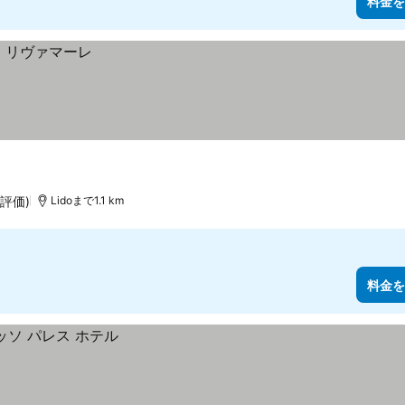
料金を
の評価)
Lidoまで1.1 km
料金を