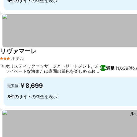
6件のサイト
の料金を表示
リヴァマーレ
ホテル
3 ホテルのランク
ホリスティックマッサージとトリートメント, プ
満足
(1,639件
8.4
ライベートな海または庭園の景色を楽しめるお部
屋
￥8,699
最安値
8件のサイト
の料金を表示