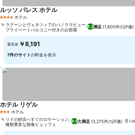
ルッソ パレス ホテル
ホテル
4 ホテルのランク
ラグーンとヴェネツィアのパノラマビュー,
満足
(1,800件の評価)
8.3
プライベートバルコニー付きのお部屋
￥8,191
最安値
7件のサイト
の料金を表示
ホテル リゲル
ホテル
3 ホテルのランク
リドの砂浜へすぐのロケーション,
大満足
(3,275件の評価)
8.5
Li
種類豊富な朝食ビュッフェ