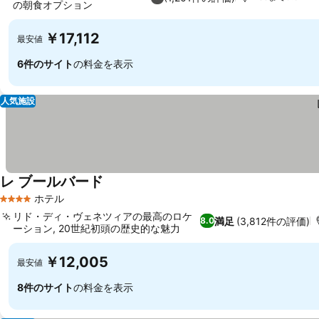
の朝食オプション
￥17,112
最安値
6件のサイト
の料金を表示
人気施設
レ ブールバード
ホテル
4 ホテルのランク
リド・ディ・ヴェネツィアの最高のロケ
満足
(3,812件の評価)
8.0
ーション, 20世紀初頭の歴史的な魅力
￥12,005
最安値
8件のサイト
の料金を表示