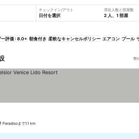
チェックイン/アウト
滞在人数と部屋数
日付を選択
2 人、1 部屋
ー評価 : 8.0+
朝食付き
柔軟なキャンセルポリシー
エアコン
プール
設
弊
Paradisoまで1.1 km