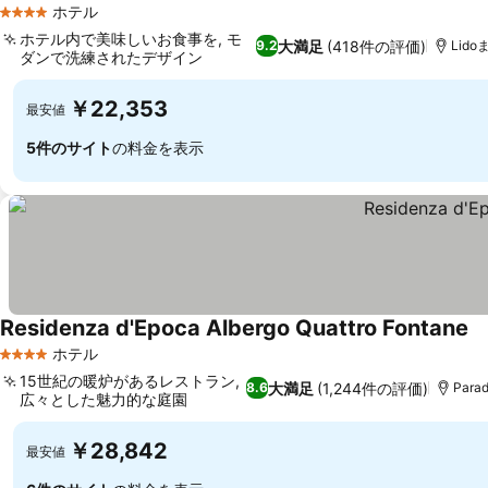
ホテル
4 ホテルのランク
ホテル内で美味しいお食事を, モ
大満足
(418件の評価)
9.2
Lido
ダンで洗練されたデザイン
￥22,353
最安値
5件のサイト
の料金を表示
Residenza d'Epoca Albergo Quattro Fontane
ホテル
4 ホテルのランク
15世紀の暖炉があるレストラン,
大満足
(1,244件の評価)
8.6
Para
広々とした魅力的な庭園
￥28,842
最安値