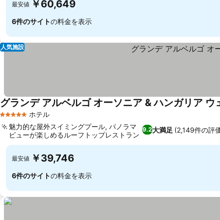
￥60,649
最安値
6件のサイト
の料金を表示
人気施設
グランデ アルベルゴ オーソニア & ハンガリア ウ
ホテル
5 ホテルのランク
魅力的な屋外スイミングプール, パノラマ
大満足
(2,149件の評価
9.2
ビューが楽しめるルーフトップレストラン
￥39,746
最安値
6件のサイト
の料金を表示