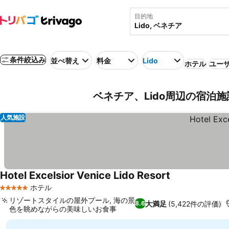
目的地
条件絞込み
並べ替え
料金
Lido
ホテル
ユーザ
ベネチア、Lido周辺の宿泊施
人気施設
Hotel Excelsior Venice Lido Resort
ホテル
5 ホテルのランク
リゾートスタイルの屋外プール, 海の景
大満足
(5,422件の評価)
8.6
色を眺めながらの美味しいお食事