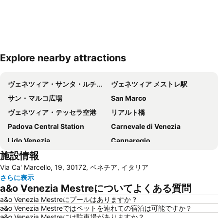
Explore nearby attractions
地図を拡大
ヴェネツィア・サンタ・ルチーア駅
ヴェネツィア メストレ駅
サン・マルコ広場
San Marco
ヴェネツィア・テッセラ空港
リアルト橋
Padova Central Station
Carnevale di Venezia
Lido Venezia
Cannaregio
施設情報
Dorsoduro
トレヴィーゾ空港
Via Ca' Marcello, 19, 30172, ベネチア, イタリア
Terminal di Piazzale Roma
Cappella degli Scrovegni
さらに表示
Padova Vintage Festival
Mestre Fil Fest
a&o Venezia Mestreについてよくある質問
Lido
ため息橋
a&o Venezia Mestreにプールはありますか？
a&o Venezia Mestreではペットを連れての宿泊は可能ですか？
Grand Canal of Venice
ドゥカーレ宮殿
a&o Venezia Mestreには駐車場がありますか？