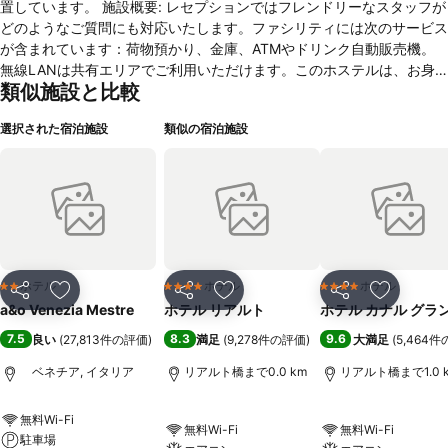
置しています。 施設概要: レセプションではフレンドリーなスタッフが
どのようなご質問にも対応いたします。ファシリティには次のサービス
が含まれています：荷物預かり、金庫、ATMやドリンク自動販売機。
無線LANは共有エリアでご利用いただけます。このホステルは、お身
類似施設と比較
体の不自由なお客さまにご利用いただける各種設備をご提供していま
す。エレベーター1基および車いす対応の設備があります。敷地内には
選択された宿泊施設
類似の宿泊施設
美しい庭園とキッズパークがあります。ほかにも、この施設はTVルー
ムやプレイルームといった設備を備えています。車でお越しのお客さま
は、ガレージまたは駐車場（有料）に駐車していただけます。衣服クリ
ーニングサービスをご提供しています。お客さまのために、自転車置き
場やレンタサイクルをご用意しています。お客様には日刊新聞を無料で
ご提供しています。 客室: お部屋にはエアコンやセントラルヒーティン
グがあります。お部屋にはダブルベッドが備え付けられています。エキ
ストラベッドのリクエストを承ります。また、金庫やライティング・デ
ホテル
ホテル
ホテル
2 ホテルのランク
4 ホテルのランク
4 ホテルのランク
シェア
お気に入りに追加
シェア
お気に入りに追加
シェア
お気に入
スクをご用意しています。さらに、電話、衛星/ケーブルチャンネル付
a&o Venezia Mestre
ホテル リアルト
ホテル カナル グラ
きテレビやWiFiもあります。シャワーやバスタブ付きバスルームには、
7.5
8.3
9.6
良い
(
27,813件の評価
)
満足
(
9,278件の評価
)
大満足
(
5,464
ヘアドライヤーがあります。バスルームでは、化粧品が特別に快適な空
間をつくりだしています。車いす対応の部屋がご予約可能です。この宿
ベネチア, イタリア
リアルト橋まで0.0 km
リアルト橋まで1.0 
泊施設はファミリールームや禁煙の部屋をご提供しています。 スポー
ツ／レクリエーション: 屋外プール施設では、清々しく爽快な時間をお
無料Wi-Fi
過ごしいただけること請け合いです。お客さまには、テラスにて素晴ら
無料Wi-Fi
無料Wi-Fi
駐車場
しいお天気を堪能していただけます。自転車／マウンテンバイク、フィ