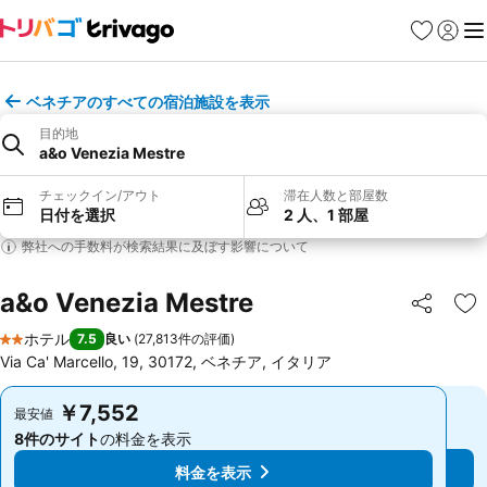
お気に入り
ログイ
メ
ベネチアのすべての宿泊施設を表示
目的地
a&o Venezia Mestre
チェックイン/アウト
滞在人数と部屋数
日付を選択
2 人、1 部屋
弊社への手数料が検索結果に及ぼす影響について
a&o Venezia Mestre
シェア
お
ホテル
7.5
良い
(
27,813件の評価
)
2 ホテルのランク
Via Ca' Marcello, 19, 30172, ベネチア, イタリア
￥7,552
￥7,552
最安値
最安値
8件のサイト
の料金を表示
8件のサイト
の料金を表示
料金を表示
料金を表示