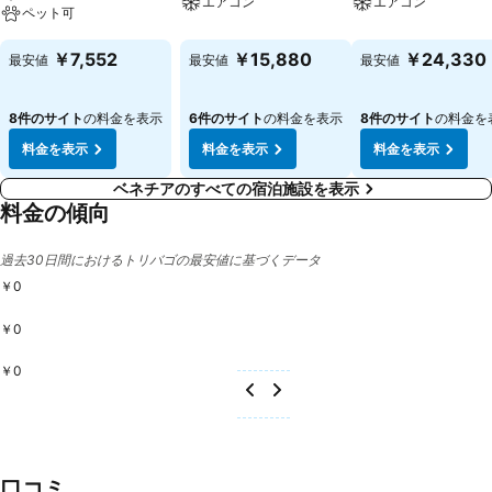
エアコン
エアコン
ペット可
ットネス・スタジオやビリヤードなどの様々なアクティビティで、変化
に富んだご滞在をお楽しみください。 お食事: お食事エリアにはレスト
￥7,552
￥15,880
￥24,330
最安値
最安値
最安値
ランやバーがあります。盛りだくさんの朝食ビュッフェや昼食を毎日お
出ししております。ダイエットミールをはじめとした特別メニューをご
注文いただけます。このほかにも、このホステルは特別メニューをご用
8件のサイト
の料金を表示
6件のサイト
の料金を表示
8件のサイト
の料金を
意しています。 クレジットカード: この施設は、MasterCardでのお支
料金を表示
料金を表示
料金を表示
払いを受け付けております。
ベネチアのすべての宿泊施設を表示
料金の傾向
過去30日間におけるトリバゴの最安値に基づくデータ
￥0
￥0
￥0
口コミ