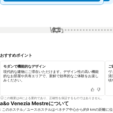
1 / 44
おすすめポイント
モダンで機能的なデザイン
ご
現代的な建物にご滞在いただけます。デザイン性の高い機能
ヴ
的なお部屋や共有エリアで、新鮮で効率的なご体験をお楽し
清
みください。
頃
この概要はAIによる要約であり、正確性を保証するものではありません。
a&o Venezia Mestreについて
: このホステル／ユースホステルはベネチア中心から約9 kmの距離に位