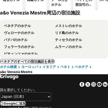
ホテル
宿泊可のホ
テル
a&o Venezia Mestre周辺の宿泊施設
ベネチアのホテル
メストレのホテル
ヴェローナのホテル
リド島のホテル
パドバのホテル
ティセラのホテル
フェラーラのホテル
ムラーノのホテル
ビチェンツァのホテル
ベネチアのすべての宿泊施設を表示
ホテル検索
ヨーロッパ
イタリア
ベネト
ベネチア
a&o Venezia Mestre
Facebook
Twitter
Insta
Yo
国を選択してください。
Googleに追加
トリバゴの結果を簡単に確認: Google上