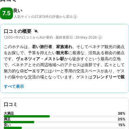
良い
7.5
人気サイトの27,813件の評価から算出
口コミの概要
1,000+件の口コミからAIが要約 · 最終更新日 : 29 May 2026
このホテルは、
若い旅行者
、
家族連れ
、そしてベネチア観光の拠点
をお探しで、予算を抑えたい
観光客
に最適な、活気ある都会の拠点
です。
ヴェネツィア・メストレ駅
から徒歩すぐという最高の立地
で、ベネチアとその周辺地域へのアクセスは抜群です。広々として
魅力的な
ロビーエリア
にはバーと専用の交流スペースがあり、ゲス
トの賑やかな交流の場となっています。ゲストは
フレンドリーで親
切、プロフェッショナルなスタッフ
を一貫して高く評価しており、
すべて表示
バーはドリンクや軽食を楽しむのに良いと特筆されています。より
静かな滞在を希望するゲストには、メイン通路から離れた部屋をリ
クエストすることをおすすめします。
口コミ
大満足
38
%
満足
25
%
良い
15
%