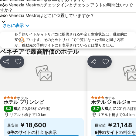
Chirignago
San Polo
a&o Venezia Mestreのチェックインとチェックアウトの時間はいつで
すか？
サン・マルコ寺院
Isola di San Clemente
a&o Venezia Mestreはどこに位置していますか？
Porto Marghera
Galleria Giorgio Franchetti alla Ca' d'Oro
さらに表示
Basilica di Santa Maria della Salute
Sestiere Castello
各予約サイトからトリバゴに提供される料金と空室状況は、継続的に
Largo Marinai d'Italia
Mostra Internazionale d'Arte Cinematografica
変化しています。そのためトリバゴでご覧になった情報と同じ内容
が、移動先の予約サイトにも表示されているとは限りません。
Burano
Laguna Veneta
ベネチアで最高評価のホテル
Duomo
Abano Terme Theater
シェア
お気に入りに追加
シェア
お気に入りに
Porto Santa Margherita
Santa Croce
Il Genio di Leonardo da Vinci Museo
Campo San Polo
サンマルコ鐘楼
San Zaccaria
San Giorgio Maggiore
Isola di San Giorgio Maggiore
ホテル
ホテル
4 ホテルのランク
4 ホテルのランク
Arsenale di Venezia
Padua "Gino Allegri" Airport
ホテル プリンシピ
ホテル ジョルジョ
8.2
8.7
満足
(
10,068件の評価
)
大満足
(
7,201件の評
Centro storico
Duna Verde
リアルト橋まで1.0 km
リアルト橋まで0.4 km
￥18,600
￥21,148
最安値
最安値
6件のサイト
の料金を表示
8件のサイト
の料金を