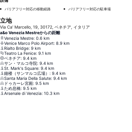
設備
バリアフリー対応の移動経路
バリアフリー対応の駐車場
立地
Via Ca' Marcello, 19, 30172, ベネチア, イタリア
a&o Venezia Mestreからの距離
Venezia Mestre
:
0.6
km
Venice Marco Polo Airport
:
8.9
km
Rialto Bridge
:
9
km
Teatro La Fenice
:
9.1
km
ベネチア
:
9.4
km
サン・マルコ寺院
:
9.4
km
St. Mark's Square
:
9.4
km
鐘楼（サンマルコ広場）
:
9.4
km
Santa Maria Della Salute
:
9.4
km
ドゥカーレ宮殿
:
9.5
km
ため息橋
:
9.5
km
Arsenale di Venezia
:
10.3
km