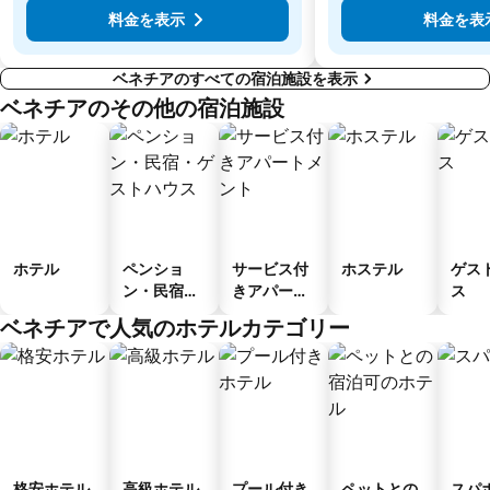
料金を表示
料金を表
ベネチアのすべての宿泊施設を表示
ベネチアのその他の宿泊施設
ホテル
ペンショ
サービス付
ホステル
ゲス
ン・民宿・
きアパート
ス
ゲストハウ
メント
ベネチアで人気のホテルカテゴリー
ス
格安ホテル
高級ホテル
プール付き
ペットとの
スパ