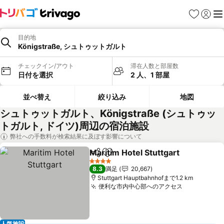
お気に入り
ログイ
メ
目的地
Königstraße, シュトゥットガルト
チェックイン/アウト
滞在人数と部屋数
日付を選択
2 人、1 部屋
並べ替え
絞り込み
地図
シュトゥットガルト、Königstraße (シュトゥッ
トガルト, ドイツ)周辺の宿泊施設
弊社への手数料が検索結果に及ぼす影響について
Maritim Hotel Stuttgart
シェア
お気に入りに追加
料
4 ホテルのランク
8.3
満足
20,667
Stuttgart Hauptbahnhofまで1.2 km
便利な市内中心部へのアクセス
料金を表示
人気施設