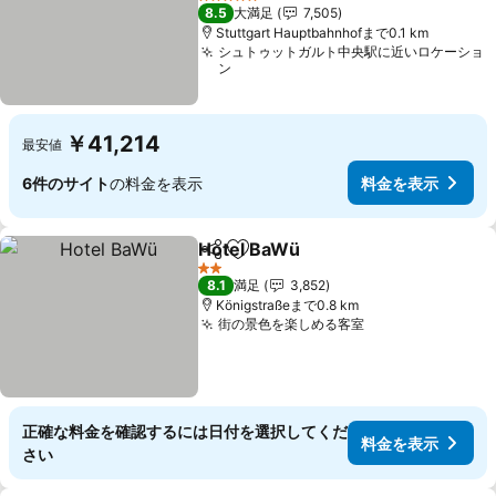
料金を表示
5 ホテルのランク
8.5
大満足
7,505
Stuttgart Hauptbahnhofまで0.1 km
シュトゥットガルト中央駅に近いロケーショ
ン
￥41,214
最安値
6件のサイト
の料金を表示
料金を表示
Hotel BaWü
シェア
お気に入りに追加
料金を表示
2 ホテルのランク
8.1
満足
3,852
Königstraßeまで0.8 km
街の景色を楽しめる客室
料金を表示
正確な料金を確認するには日付を選択してくだ
料金を表示
さい