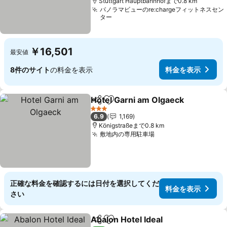
Stuttgart Hauptbahnhofまで0.8 km
パノラマビューのre:chargeフィットネスセン
ター
￥16,501
最安値
8件のサイト
の料金を表示
料金を表示
Hotel Garni am Olgaeck
シェア
お気に入りに追加
料
3 ホテルのランク
6.9
1,169
Königstraßeまで0.8 km
敷地内の専用駐車場
料金を表示
正確な料金を確認するには日付を選択してくだ
料金を表示
さい
Abalon Hotel Ideal
シェア
お気に入りに追加
料金を