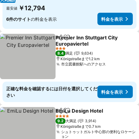
￥12,794
最安値
6件のサイト
の料金を表示
料金を表示
Premier Inn Stuttgart City
シェア
お気に入りに追加
Europaviertel
料金を表示
3 ホテルのランク
8.4
満足
9,634
Königstraßeまで1.2 km
市立図書館駅へのアクセス
料金を表示
正確な料金を確認するには日付を選択してくだ
料金を表示
さい
EmiLu Design Hotel
シェア
お気に入りに追加
料金を
4 ホテルのランク
9.2
大満足
3,914
Königstraßeまで0.7 km
シュトゥットガルト中心部の便利なロケーシ
ョン