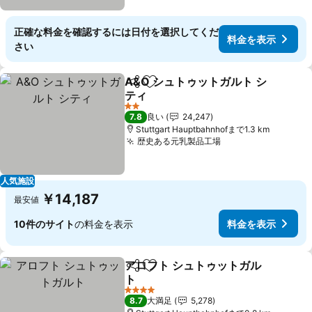
正確な料金を確認するには日付を選択してくだ
料金を表示
さい
A&O シュトゥットガルト シ
シェア
お気に入りに追加
ティ
料金を表示
2 ホテルのランク
7.8
良い
24,247
Stuttgart Hauptbahnhofまで1.3 km
歴史ある元乳製品工場
料金を表示
人気施設
￥14,187
最安値
10件のサイト
の料金を表示
料金を表示
アロフト シュトゥットガル
シェア
お気に入りに追加
ト
料金を表示
4 ホテルのランク
8.7
大満足
5,278