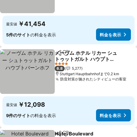
￥41,454
最安値
5件のサイト
の料金を表示
料金を表示
ノーヴム ホテル リカー シュ
シェア
お気に入りに追加
トゥットガルト ハウプトバ
ーンホフ
料金を表示
4 ホテルのランク
6.8
5,277
Stuttgart Hauptbahnhofまで0.2 km
防音対策が施されたシティビューの客室
料金
￥12,098
最安値
9件のサイト
の料金を表示
料金を表示
Hotel Boulevard
シェア
お気に入りに追加