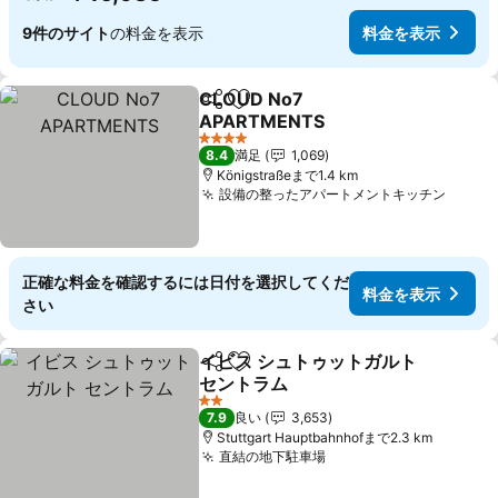
9件のサイト
の料金を表示
料金を表示
CLOUD No7
シェア
お気に入りに追加
APARTMENTS
料金を表示
4 ホテルのランク
8.4
満足
1,069
Königstraßeまで1.4 km
設備の整ったアパートメントキッチン
料金
正確な料金を確認するには日付を選択してくだ
料金を表示
さい
イビス シュトゥットガルト
シェア
お気に入りに追加
セントラム
料金を表示
2 ホテルのランク
7.9
良い
3,653
Stuttgart Hauptbahnhofまで2.3 km
直結の地下駐車場
料金を表示