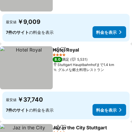
￥9,009
最安値
7件のサイト
の料金を表示
料金を表示
Hotel Royal
シェア
お気に入りに追加
料金を表示
4 ホテルのランク
8.0
満足
5,531
Stuttgart Hauptbahnhofまで1.4 km
グルメな郷土料理レストラン
料金を表示
￥37,740
最安値
7件のサイト
の料金を表示
料金を表示
Jaz in the City Stuttgart
シェア
お気に入りに追加
料