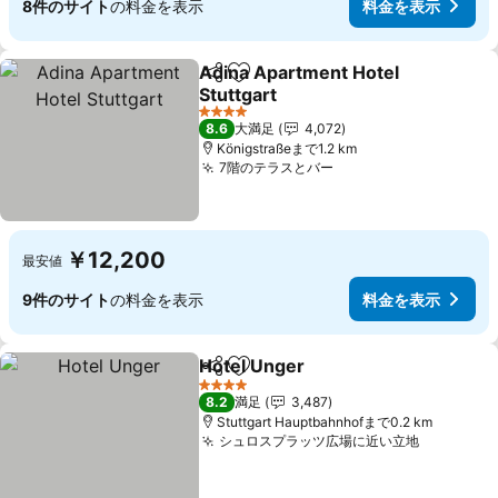
8件のサイト
の料金を表示
料金を表示
Adina Apartment Hotel
シェア
お気に入りに追加
Stuttgart
料金を表示
4 ホテルのランク
8.6
大満足
4,072
Königstraßeまで1.2 km
7階のテラスとバー
料金を表示
￥12,200
最安値
9件のサイト
の料金を表示
料金を表示
Hotel Unger
シェア
お気に入りに追加
料金を表示
4 ホテルのランク
8.2
満足
3,487
Stuttgart Hauptbahnhofまで0.2 km
シュロスプラッツ広場に近い立地
料金を表