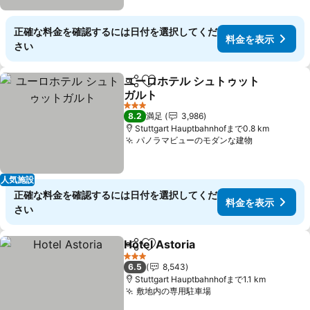
正確な料金を確認するには日付を選択してくだ
料金を表示
さい
ユーロホテル シュトゥット
シェア
お気に入りに追加
ガルト
料金を表示
3 ホテルのランク
8.2
満足
3,986
Stuttgart Hauptbahnhofまで0.8 km
パノラマビューのモダンな建物
料金を表示
人気施設
正確な料金を確認するには日付を選択してくだ
料金を表示
さい
Hotel Astoria
シェア
お気に入りに追加
料金を表示
3 ホテルのランク
6.5
8,543
Stuttgart Hauptbahnhofまで1.1 km
敷地内の専用駐車場
料金を表示