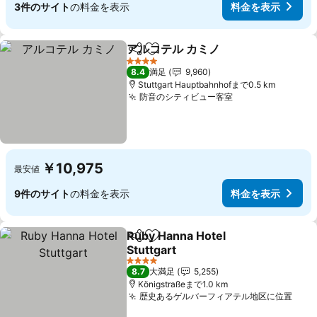
3件のサイト
の料金を表示
料金を表示
アルコテル カミノ
シェア
お気に入りに追加
料金を表
4 ホテルのランク
8.4
満足
9,960
Stuttgart Hauptbahnhofまで0.5 km
防音のシティビュー客室
料金を表示
￥10,975
最安値
9件のサイト
の料金を表示
料金を表示
Ruby Hanna Hotel
シェア
お気に入りに追加
Stuttgart
料金を表示
4 ホテルのランク
8.7
大満足
5,255
Königstraßeまで1.0 km
歴史あるゲルバーフィアテル地区に位置
料金