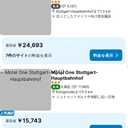
料金を表
3 ホテルのランク
6.8
5,167
Stuttgart Hauptbahnhofまで1.3 km
広々としたファミリー向け宿泊施設
料金を
￥24,693
最安値
7件のサイト
の料金を表示
料金を表示
Motel One Stuttgart-
シェア
お気に入りに追加
Hauptbahnhof
料金を表示
3 ホテルのランク
8.6
大満足
11,865
Königstraßeまで0.5 km
シュトゥットガルト中央駅に近い立地
料金
人気施設
￥15,743
最安値