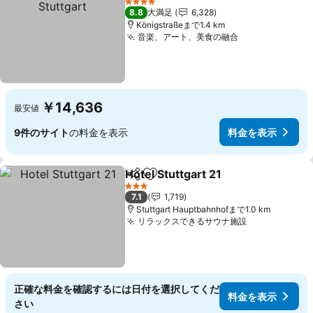
4 ホテルのランク
8.8
大満足
6,328
Königstraßeまで1.4 km
音楽、アート、美食の融合
料金を表示
￥14,636
最安値
9件のサイト
の料金を表示
料金を表示
Hotel Stuttgart 21
シェア
お気に入りに追加
料金を表
3 ホテルのランク
7.1
1,719
Stuttgart Hauptbahnhofまで1.0 km
リラックスできるサウナ施設
料金を表示
正確な料金を確認するには日付を選択してくだ
料金を表示
さい