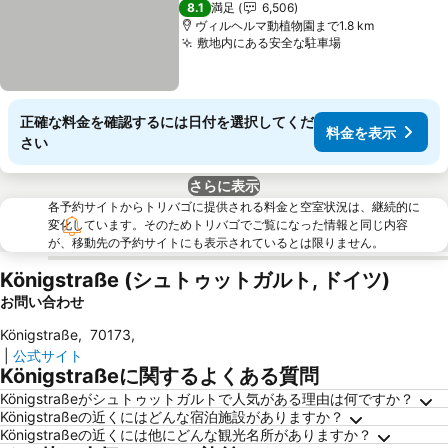
8.1
満足
6,506
ヴィルヘルマ動植物園まで1.8 km
敷地内にある安全な駐車場
料金を表示
正確な料金を確認するには日付を選択してくだ
料金を表示
さい
さらに表示
各予約サイトからトリバゴに提供される料金と空室状況は、継続的に
変化しています。そのためトリバゴでご覧になった情報と同じ内容
が、移動先の予約サイトにも表示されているとは限りません。
Königstraße (シュトゥットガルト, ドイツ)
お問い合わせ
Königstraße
,
70173
,
|
公式サイト
Königstraßeに関するよくある質問
Königstraßeがシュトゥットガルトで人気がある理由は何ですか？
Königstraßeの近くにはどんな宿泊施設がありますか？
Königstraßeの近くには他にどんな観光名所がありますか？