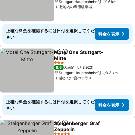
Stuttgart Hauptbahnhofまで1.6 km
敷地内の専用駐車場
料金を表示
正確な料金を確認するには日付を選択してくだ
料金を表示
さい
Motel One Stuttgart-
シェア
お気に入りに追加
Mitte
料金を表示
3 ホテルのランク
8.6
大満足
8,923
Stuttgart Hauptbahnhofまで0.3 km
静かな中庭のテラス
料金を表示
正確な料金を確認するには日付を選択してくだ
料金を表示
さい
Steigenberger Graf
シェア
お気に入りに追加
Zeppelin