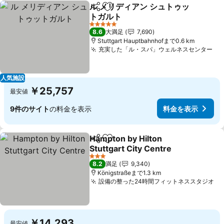
ル メリディアン シュトゥッ
シェア
お気に入りに追加
トガルト
料金を表示
5 ホテルのランク
8.6
大満足
7,690
Stuttgart Hauptbahnhofまで0.6 km
充実した「ル・スパ」ウェルネスセンター
料
人気施設
￥25,757
最安値
9件のサイト
の料金を表示
料金を表示
Hampton by Hilton
シェア
お気に入りに追加
Stuttgart City Centre
料金を表示
3 ホテルのランク
8.2
満足
9,340
Königstraßeまで1.3 km
設備の整った24時間フィットネススタジオ
料
￥14,293
最安値