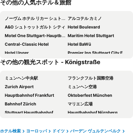
その他の人気ホテル＆旅館
ノーヴム ホテル リカー シュトゥットガルト ハウプトバーンホフ
アルコテル カミノ
A&O シュトゥットガルト シティ
Hotel Boulevard
Motel One Stuttgart-Hauptbahnhof
Maritim Hotel Stuttgart
Central-Classic Hotel
Hotel BaWü
Hotel Unger
Premier Inn Stuttgart City Europaviertel
その他の観光スポット - Königstraße
Steigenberger Graf Zeppelin
Premier Inn Stuttgart City Centre
ノヴム レガ ホテル シュトゥットガルト
Hotel Am Friedensplatz
ミュンヘン中央駅
フランクフルト国際空港
Premier Inn Stuttgart Feuerbach
ibis budget Stuttgart City Nord
Zurich Airport
ミュンヘン空港
ル メリディアン シュトゥットガルト
Hotel Austria Stuttgart-City
Hauptbahnhof Frankfurt
Oktoberfest München
Hotel Austria Stuttgart-City
イビス シュトゥットガルト エアポート メッセ
Bahnhof Zürich
マリエン広場
MASEVEN Stuttgart SI-Centrum
Motel One Stuttgart-Mitte
Stuttgart Hauptbahnhof
Hauptbahnhof Nürnberg
Hotel Astoria am Urachplatz
B&B HOTEL Stuttgart-City
シュトゥットガルト空港
ノイシュヴァンシュタイン城
LOGINN Hotel Stuttgart Zuffenhausen
ヒルトン ガーデン イン シュトゥットガルト ネッカー パーク
ハイデルベルク城
レーマー
モーベンピック ホテル シュトゥットガルト エアポート
EmiLu Design Hotel
ホテル検索
ヨーロッパ
ドイツ
バーデン ヴュルテンベルク