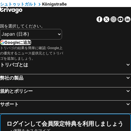
シュトゥットガルト
Königstraße
Bahnhof Füssen
Burg Rheinstein
Ruby Hanna Hotel Stuttgart
アロフト シュトゥットガルト
City Centre
Hauptbahnhof Mannheim
Hotel Astoria
nestor Hotel Ludwigsburg
Facebook
Twitter
Insta
Yo
Messe Frankfurt
ミュンヘン東駅
Sautter Hotel Stuttgart City
Hampton by Hilton Stuttgart City Centre
国を選択してください。
ヨーロッパパーク
Gare SNCF de Strasbourg
Hotel Royal
Hotel am Feuersee
新ミュンヘン国際見本市会場
テレージエンヴィーゼ
Hotel Strohgäu
Motel One Stuttgart-Feuerbach
Googleに追加
Technische Universität München
Hauptbahnhof Mainz
トリバゴの結果を簡単に確認: Google上
Hotel Garni am Olgaeck
Abalon Hotel Ideal
の優先するニュース提供元としてトリバ
オリンピアパーク ミュンヘン
バーゼル・ミュールーズ・フライブルグ国際空港
トップ ホテル ヴァルトブルク シュトゥットガルト
ホテル マック
ゴを追加しましょう。
トリバゴとは
Karlsplatz - Stachus
Marktplatz
Holiday Inn - The Niu, Mesh Stuttgart Messe By Ihg
elaya hotel stuttgart boeblingen
Zeppelin Museum
アリアンツ アレーナ
Wyndham Stuttgart Airport Messe
Hotel Spahr
弊社の製品
Fränkisches Wunderland Amusement Park
ヴュルツブルクのレジデンツ
Moxy Stuttgart Feuerbach
メルキュール ホテル シュツットガルト シティ センター
Bahnhof München-Pasing
Würzburger Weihnachtsmarkt
規約とポリシー
クローネンホテル シュトゥットガルト
City Hotel Stuttgart
Marienplatz
Lindauer Hafen
Benztown Hotel Gastehaus
Mirage City Hotel Stuttgart
サポート
Bahnhofsviertel
NürnbergMesse
JUNGLE No5 - Your Digital Boutique Hotel
bonjour Tagungshotel Stuttgart-Gerlingen
Marienplatz Metro Station
Lechfall
Aparthotel Wangener Landhaus
Aparthotel Adagio Stuttgart Neckarpark
ログインして会員限定特典を利用しましょう
Central Station Basel
Harras Metro Station
フリッツィーズ アート ホテル
City Hotel
体験をカスタマイズ