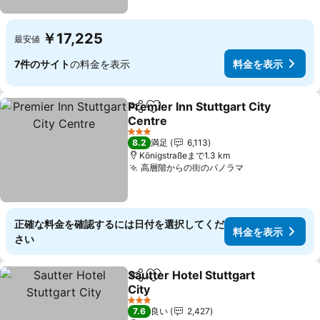
￥17,225
最安値
7件のサイト
の料金を表示
料金を表示
Premier Inn Stuttgart City
シェア
お気に入りに追加
Centre
料金を表示
3 ホテルのランク
8.2
満足
6,113
Königstraßeまで1.3 km
高層階からの街のパノラマ
料金を表示
正確な料金を確認するには日付を選択してくだ
料金を表示
さい
Sautter Hotel Stuttgart
シェア
お気に入りに追加
City
料金を表示
3 ホテルのランク
7.6
良い
2,427