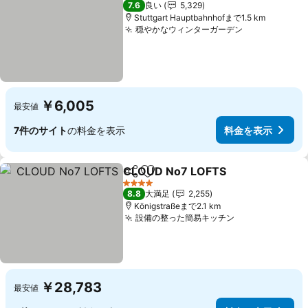
7.6
良い
5,329
Stuttgart Hauptbahnhofまで1.5 km
穏やかなウィンターガーデン
料金を表示
￥6,005
最安値
7件のサイト
の料金を表示
料金を表示
CLOUD No7 LOFTS
シェア
お気に入りに追加
料金を
4 ホテルのランク
8.8
大満足
2,255
Königstraßeまで2.1 km
設備の整った簡易キッチン
料金を表示
￥28,783
最安値