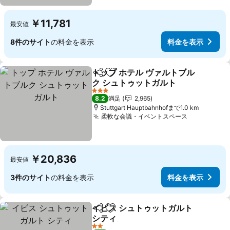
￥11,781
最安値
8件のサイト
の料金を表示
料金を表示
トップ ホテル ヴァルトブル
シェア
お気に入りに追加
ク シュトゥットガルト
料金を表示
3 ホテルのランク
8.2
満足
2,965
Stuttgart Hauptbahnhofまで1.0 km
柔軟な会議・イベントスペース
料金を表示
￥20,836
最安値
3件のサイト
の料金を表示
料金を表示
イビス シュトゥットガルト
シェア
お気に入りに追加
シティ
料金を表示
2 ホテルのランク