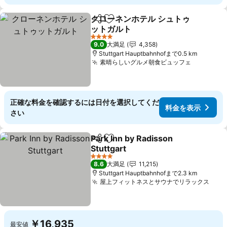
クローネンホテル シュトゥ
シェア
お気に入りに追加
ットガルト
料金を表示
4 ホテルのランク
9.0
大満足
4,358
Stuttgart Hauptbahnhofまで0.5 km
素晴らしいグルメ朝食ビュッフェ
料金を表
正確な料金を確認するには日付を選択してくだ
料金を表示
さい
Park Inn by Radisson
シェア
お気に入りに追加
Stuttgart
料金を表示
4 ホテルのランク
8.6
大満足
11,215
Stuttgart Hauptbahnhofまで2.3 km
屋上フィットネスとサウナでリラックス
料金
￥16,935
最安値