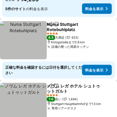
5件のサイト
の料金を表示
料金を表示
Numa Stuttgart
シェア
お気に入りに追加
Rotebuhlplatz
料金を表示
4 ホテルのランク
8.5
大満足
623
Königstraßeまで0.8 km
設備の整った簡易キッチン
料金を表示
正確な料金を確認するには日付を選択してくだ
料金を表示
さい
ノヴム レガ ホテル シュトゥ
シェア
お気に入りに追加
ットガルト
料金を表示
4 ホテルのランク
7.6
良い
1,494
Stuttgart Hauptbahnhofまで1.5 km
専用ツアーデスク
料金を表示