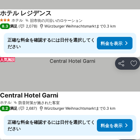
ホテル レジデンス
ホテル
旧市街の川沿いのロケーション
3 ホテルのランク
8.3
満足
2,078
Würzburger Weihnachtsmarktまで0.3 km
正確な料金を確認するには日付を選択してく
料金を表示
ださい
人気施設
シェア
お
Central Hotel Garni
ホテル
防音対策が施された客室
8.2
満足
2,687
Würzburger Weihnachtsmarktまで0.3 km
正確な料金を確認するには日付を選択してく
料金を表示
ださい