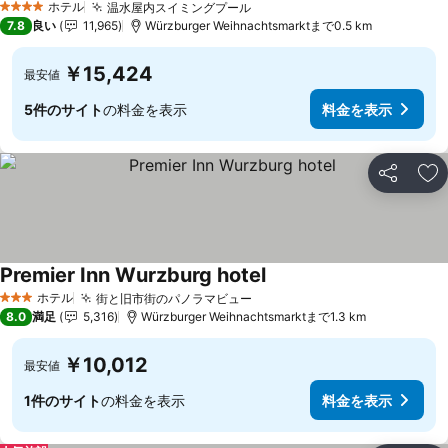
ホテル
温水屋内スイミングプール
4 ホテルのランク
7.8
良い
11,965
Würzburger Weihnachtsmarktまで0.5 km
￥15,424
最安値
5件のサイト
の料金を表示
料金を表示
シェア
お
Premier Inn Wurzburg hotel
ホテル
街と旧市街のパノラマビュー
3 ホテルのランク
8.0
満足
5,316
Würzburger Weihnachtsmarktまで1.3 km
￥10,012
最安値
1件のサイト
の料金を表示
料金を表示