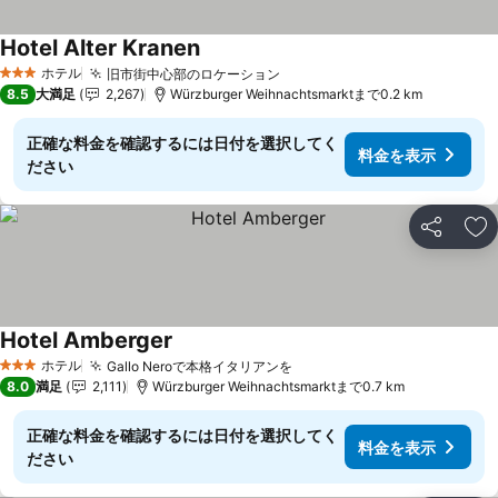
Hotel Alter Kranen
ホテル
旧市街中心部のロケーション
3 ホテルのランク
8.5
大満足
2,267
Würzburger Weihnachtsmarktまで0.2 km
正確な料金を確認するには日付を選択してく
料金を表示
ださい
シェア
お
Hotel Amberger
ホテル
Gallo Neroで本格イタリアンを
3 ホテルのランク
8.0
満足
2,111
Würzburger Weihnachtsmarktまで0.7 km
正確な料金を確認するには日付を選択してく
料金を表示
ださい