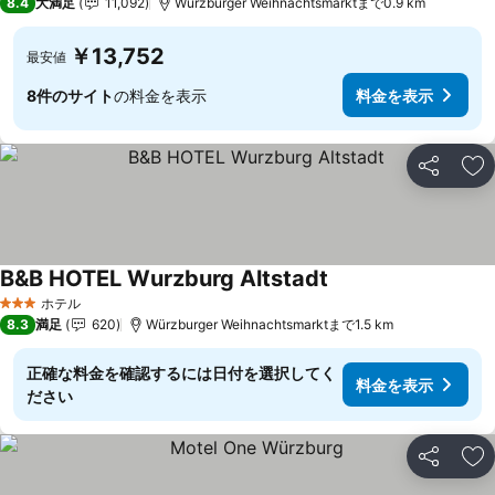
8.4
大満足
11,092
Würzburger Weihnachtsmarktまで0.9 km
￥13,752
最安値
8件のサイト
の料金を表示
料金を表示
シェア
お
B&B HOTEL Wurzburg Altstadt
ホテル
3 ホテルのランク
8.3
満足
620
Würzburger Weihnachtsmarktまで1.5 km
正確な料金を確認するには日付を選択してく
料金を表示
ださい
シェア
お