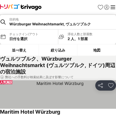
お気に入り
ログイ
メ
目的地
Würzburger Weihnachtsmarkt, ヴュルツブルク
チェックイン/アウト
滞在人数と部屋数
日付を選択
2 人、1 部屋
並べ替え
絞り込み
地図
ヴュルツブルク、Würzburger
Weihnachtsmarkt (ヴュルツブルク, ドイツ)周辺
の宿泊施設
弊社への手数料が検索結果に及ぼす影響について
人気施設
シェア
お
Maritim Hotel Würzburg