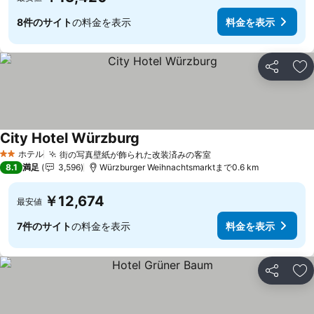
8件のサイト
の料金を表示
料金を表示
シェア
お
City Hotel Würzburg
ホテル
街の写真壁紙が飾られた改装済みの客室
2 ホテルのランク
8.1
満足
3,596
Würzburger Weihnachtsmarktまで0.6 km
￥12,674
最安値
7件のサイト
の料金を表示
料金を表示
シェア
お