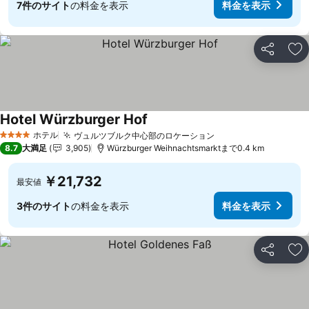
7件のサイト
の料金を表示
料金を表示
シェア
お
Hotel Würzburger Hof
ホテル
ヴュルツブルク中心部のロケーション
4 ホテルのランク
8.7
大満足
3,905
Würzburger Weihnachtsmarktまで0.4 km
￥21,732
最安値
3件のサイト
の料金を表示
料金を表示
シェア
お