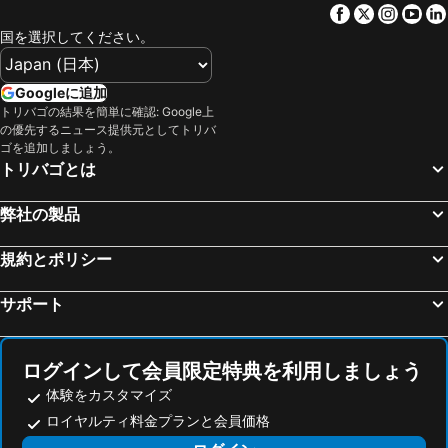
Hotel & Restaurant Ritter Jörg
Hotel-Restaurant Zum Kirschbaum
Facebook
Twitter
Insta
Yo
NürnbergMesse
Bahnhofsviertel
Bayerischer Hof
Hotel Kapellenberg
国を選択してください。
Hauptbahnhof Augsburg
バンベルク旧市街
Hotel Demling
Spundloch- das Hotel & Weinrestaurant
Heidelberg Hauptbahnhof
Rathaus Ulm
B&B HOTEL Würzburg-Ost
Gasthof zum Kauzen
Googleに追加
Kasseler Musiktage
Marienborn
トリバゴの結果を簡単に確認: Google上
The Barthels Boutique Hotel
Gasthof Grüner Baum
の優先するニュース提供元としてトリバ
Rathaus
Hauptbahnhof Bayreuth
Hotel Grüner Baum
Zimmerfrei-Wuerzburg Stadtmitte
ゴを追加しましょう。
トリバゴとは
Staatliche Hochschule für Musik und Darstellende Kunst
Trou
DAS v EVERT Hotel - am Congress Centrum Würzburg
Vinotel Augustin
Hauptbahnhof Koblenz
マインタワー
Hotel Emilia
Burkardushaus - Tagungszentrum am Dom
弊社の製品
自動車・技術博物館
Old town of Heidelberg
Hotel Am Wiesenweg
Motel Bergtheim - Self Check-in
Neues Schloss Bayreuth
Festspielhaus
規約とポリシー
Hauptbahnhof Regensburg
Konstablerwache
サポート
Zeil
Hauptbahnhof Karlsruhe
Spielberg
Plönlein
ログインして会員限定特典を利用しましょう
Altstadt
Bayerisches Eisenbahnmuseum Nördlingen
体験をカスタマイズ
Kurpark Wiesbaden
Darmstadt-Ost
ロイヤルティ料金プランと会員価格
Altstadt
Hauptstraße