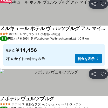
人気施設
シェア
お
メルキュール ホテル ヴュルツブルグ アム マインウファー
ホテル
マリエンベルク要塞への近さ
3 ホテルのランク
8.3
満足
6,599
Würzburger Weihnachtsmarktまで0.5 km
￥14,456
最安値
7件のサイト
の料金を表示
料金を表示
シェア
お
ノボテル ヴュルツブルグ
ホテル
素朴なフランケンシュトゥーベ レストラン
4 ホテルのランク