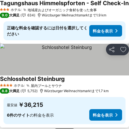
Tagungshaus Himmelspforten - Self Check-In
ホテル
地域産およびオーガニック食材を使った食事
3 ホテルのランク
9.0
大満足
634
Würzburger Weihnachtsmarktまで1.9 km
正確な料金を確認するには日付を選択してく
料金を表示
ださい
シェア
お
Schlosshotel Steinburg
ホテル
屋内プールとサウナ
4 ホテルのランク
8.8
大満足
5,752
Würzburger Weihnachtsmarktまで1.7 km
￥36,215
最安値
6件のサイト
の料金を表示
料金を表示