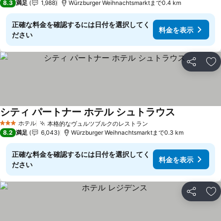
8.3
満足
1,988
Würzburger Weihnachtsmarktまで0.4 km
正確な料金を確認するには日付を選択してく
料金を表示
ださい
シェア
お
シティ パートナー ホテル シュトラウス
ホテル
本格的なヴュルツブルクのレストラン
3 ホテルのランク
8.2
満足
6,043
Würzburger Weihnachtsmarktまで0.3 km
正確な料金を確認するには日付を選択してく
料金を表示
ださい
シェア
お