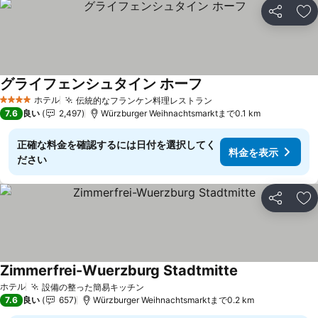
シェア
お
グライフェンシュタイン ホーフ
ホテル
伝統的なフランケン料理レストラン
4 ホテルのランク
7.6
良い
2,497
Würzburger Weihnachtsmarktまで0.1 km
正確な料金を確認するには日付を選択してく
料金を表示
ださい
シェア
お
Zimmerfrei-Wuerzburg Stadtmitte
ホテル
設備の整った簡易キッチン
7.6
良い
657
Würzburger Weihnachtsmarktまで0.2 km