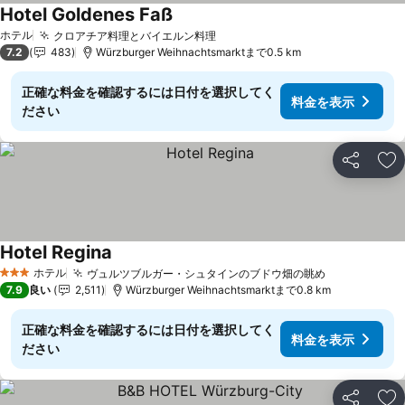
Hotel Goldenes Faß
ホテル
クロアチア料理とバイエルン料理
7.2
483
Würzburger Weihnachtsmarktまで0.5 km
正確な料金を確認するには日付を選択してく
料金を表示
ださい
シェア
お
Hotel Regina
ホテル
ヴュルツブルガー・シュタインのブドウ畑の眺め
3 ホテルのランク
7.9
良い
2,511
Würzburger Weihnachtsmarktまで0.8 km
正確な料金を確認するには日付を選択してく
料金を表示
ださい