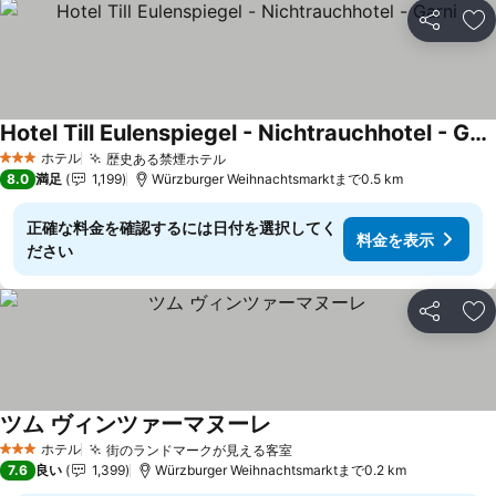
シェア
お
Hotel Till Eulenspiegel - Nichtrauchhotel - Garni
ホテル
歴史ある禁煙ホテル
3 ホテルのランク
8.0
満足
1,199
Würzburger Weihnachtsmarktまで0.5 km
正確な料金を確認するには日付を選択してく
料金を表示
ださい
シェア
お
ツム ヴィンツァーマヌーレ
ホテル
街のランドマークが見える客室
3 ホテルのランク
7.6
良い
1,399
Würzburger Weihnachtsmarktまで0.2 km