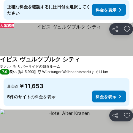
正確な料金を確認するには日付を選択してく
料金を表示
ださい
人気施設
シェア
お
イビス ヴュルツブルク シティ
ホテル
リバーサイドの朝食ルーム
7.9
良い
5,993
Würzburger Weihnachtsmarktまで1.1 km
￥11,653
最安値
5件のサイト
の料金を表示
料金を表示
シェア
お