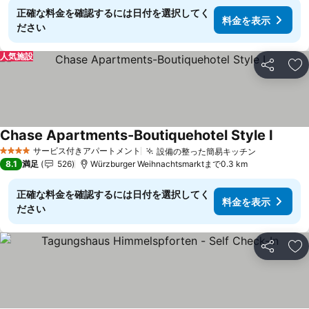
正確な料金を確認するには日付を選択してく
料金を表示
ださい
人気施設
シェア
お
Chase Apartments-Boutiquehotel Style I
サービス付きアパートメント
設備の整った簡易キッチン
4 ホテルのランク
8.1
満足
526
Würzburger Weihnachtsmarktまで0.3 km
正確な料金を確認するには日付を選択してく
料金を表示
ださい
シェア
お