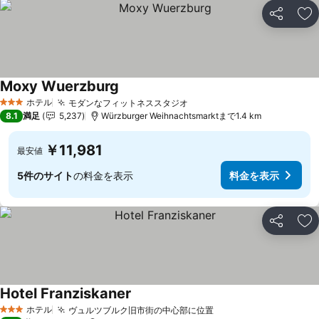
シェア
お
Moxy Wuerzburg
ホテル
モダンなフィットネススタジオ
3 ホテルのランク
8.1
満足
5,237
Würzburger Weihnachtsmarktまで1.4 km
￥11,981
最安値
5件のサイト
の料金を表示
料金を表示
シェア
お
Hotel Franziskaner
ホテル
ヴュルツブルク旧市街の中心部に位置
3 ホテルのランク