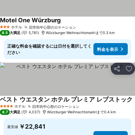
Motel One Würzburg
ホテル
旧市街中心部のロケーション
3 ホテルのランク
8.5
大満足
5,781
Würzburger Weihnachtsmarktまで0.3 km
正確な料金を確認するには日付を選択してく
料金を表示
ださい
シェア
お
ベスト ウエスタン ホテル プレミア レブストック
ホテル
旧市街中心部のロケーション
4 ホテルのランク
8.7
大満足
4,037
Würzburger Weihnachtsmarktまで0.4 km
￥22,841
最安値