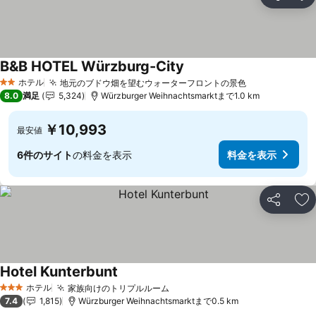
シェア
お
B&B HOTEL Würzburg-City
ホテル
地元のブドウ畑を望むウォーターフロントの景色
2 ホテルのランク
8.0
満足
5,324
Würzburger Weihnachtsmarktまで1.0 km
￥10,993
最安値
6件のサイト
の料金を表示
料金を表示
シェア
お
Hotel Kunterbunt
ホテル
家族向けのトリプルルーム
3 ホテルのランク
7.4
1,815
Würzburger Weihnachtsmarktまで0.5 km