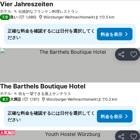
Vier Jahreszeiten
ホテル
伝統的なフランケン料理レストラン
7.9
良い
1,686
Würzburger Weihnachtsmarktまで0.5 km
正確な料金を確認するには日付を選択してく
料金を表示
ださい
シェア
お
The Barthels Boutique Hotel
ホテル
街を一望できる屋上サンテラス
9.1
大満足
1,161
Würzburger Weihnachtsmarktまで0.2 km
正確な料金を確認するには日付を選択してく
料金を表示
ださい
人気施設
シェア
お