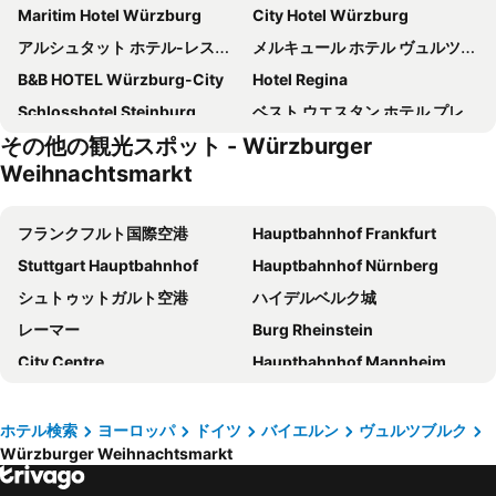
Maritim Hotel Würzburg
City Hotel Würzburg
アルシュタット ホテル-レストラン
メルキュール ホテル ヴュルツブルグ アム マインウファー
B&B HOTEL Würzburg-City
Hotel Regina
Schlosshotel Steinburg
ベスト ウエスタン ホテル プレミア レブストック
その他の観光スポット - Würzburger
Hotel Amberger
Hotel Franziskaner
Weihnachtsmarkt
シティ パートナー ホテル シュトラウス
ツム ヴィンツァーマヌーレ
ドルトムンダー ホーフ
Motel One Würzburg
フランクフルト国際空港
Hauptbahnhof Frankfurt
イビス ヴュルツブルク シティ
Hotel Müller Café & Wein - Mondholzhotel
Stuttgart Hauptbahnhof
Hauptbahnhof Nürnberg
AC Hotel Wuerzburg
Central Hotel Garni
シュトゥットガルト空港
ハイデルベルク城
Etna Hotel & Ristorante
Main Hotel Eckert
レーマー
Burg Rheinstein
Premier Inn Wurzburg hotel
Moxy Wuerzburg
City Centre
Hauptbahnhof Mannheim
Hotel Goldenes Faß
Hotel Lindleinsmuhle
Messe Frankfurt
Hauptbahnhof Mainz
Hotel Kunterbunt
ベストウェスタン ホテル ヴュルツブルク スート
Marktplatz
Panorama-Park
ホテル検索
ヨーロッパ
ドイツ
バイエルン
ヴュルツブルク
Hotel Alter Kranen
Gasthaus Krone
Würzburger Weihnachtsmarkt
Fränkisches Wunderland Amusement Park
ヴュルツブルクのレジデンツ
ホテル ツァ シュダッド マインツ
B&B HOTEL Wurzburg Altstadt
Würzburger Weihnachtsmarkt
Marienplatz