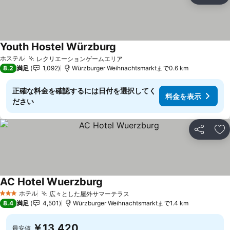
Youth Hostel Würzburg
ホステル
レクリエーションゲームエリア
8.2
満足
1,092
Würzburger Weihnachtsmarktまで0.6 km
正確な料金を確認するには日付を選択してく
料金を表示
ださい
シェア
お
AC Hotel Wuerzburg
ホテル
広々とした屋外サマーテラス
3 ホテルのランク
8.4
満足
4,501
Würzburger Weihnachtsmarktまで1.4 km
￥13,420
最安値