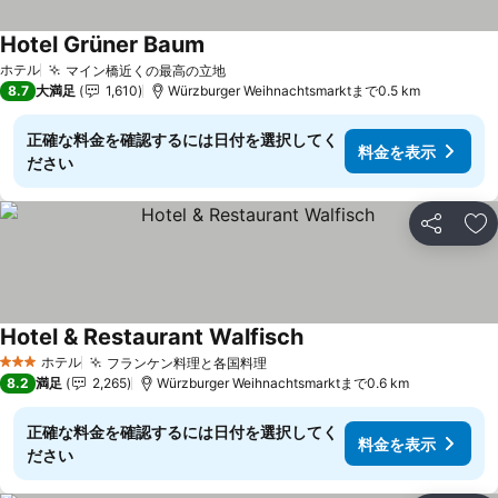
Hotel Grüner Baum
ホテル
マイン橋近くの最高の立地
8.7
大満足
1,610
Würzburger Weihnachtsmarktまで0.5 km
正確な料金を確認するには日付を選択してく
料金を表示
ださい
シェア
お
Hotel & Restaurant Walfisch
ホテル
フランケン料理と各国料理
3 ホテルのランク
8.2
満足
2,265
Würzburger Weihnachtsmarktまで0.6 km
正確な料金を確認するには日付を選択してく
料金を表示
ださい