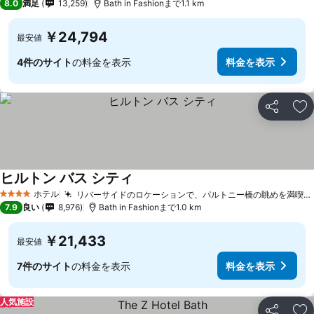
8.0
満足
13,259
Bath in Fashionまで1.1 km
￥24,794
最安値
4件のサイト
の料金を表示
料金を表示
シェア
お
ヒルトン バス シティ
ホテル
リバーサイドのロケーションで、パルトニー橋の眺めを満喫できます
4 ホテルのランク
7.9
良い
8,976
Bath in Fashionまで1.0 km
￥21,433
最安値
7件のサイト
の料金を表示
料金を表示
人気施設