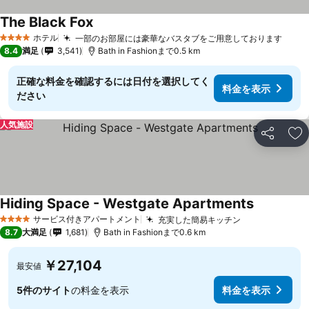
The Black Fox
ホテル
一部のお部屋には豪華なバスタブをご用意しております
4 ホテルのランク
8.4
満足
3,541
Bath in Fashionまで0.5 km
正確な料金を確認するには日付を選択してく
料金を表示
ださい
人気施設
シェア
お
Hiding Space - Westgate Apartments
サービス付きアパートメント
充実した簡易キッチン
4 ホテルのランク
8.7
大満足
1,681
Bath in Fashionまで0.6 km
￥27,104
最安値
5件のサイト
の料金を表示
料金を表示