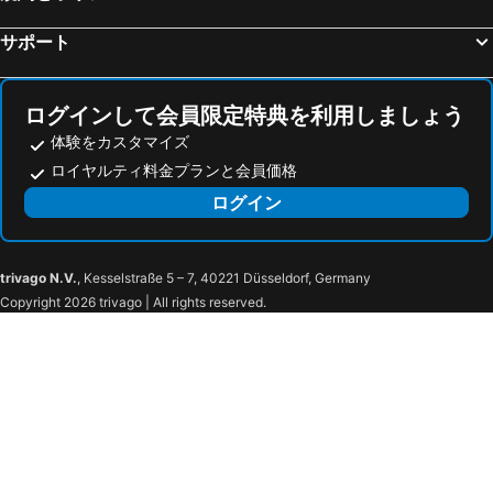
ロンドン・シティ空港
Kensington Palace
マクドナルド バス スパ
Leigh Park Country House Hotel & Vineyard, BW Signature Collection
サポート
Canary Wharf
Gloucester Road Metro Station
ブラインドリーズ ブティック ベッド & ブレックファースト
Glenade
London Gatwick Airport
Cardiff Castle
Henrietta House, a member of Radisson Individuals
ザ クイーンズベリー ホテル
Bath Spa railway station
Heathrow Terminal 5 Metro Station
Bailbrook House Hotel
The Old House At Home
ログインして会員限定特典を利用しましょう
ハロッズ
Tottenham Hotspur Stadium
体験をカスタマイズ
The Regency, Clifton Bristol
ロイヤルティ料金プランと会員価格
Ealing Broadway Metro Station
London Luton Airport
ログイン
グリーン・パーク
Legoland
バーミンガム空港
Tottenham Court Road Casino
The Jane Austin Festival
Party in The City
trivago N.V.
, Kesselstraße 5 – 7, 40221 Düsseldorf, Germany
Bath in Fashion
The Royal Bath & West Show
Copyright 2026 trivago | All rights reserved.
Bath Half Marathon
Roman Baths
Bath Christmas Market
Bath Abbey
City Sightseeing
Theatre Royal
Pulteney Bridge
Jane Austen Centre
The Circus
Assembly Rooms
No 1 Royal Crescent
Royal Victoria Park