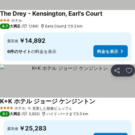
The Drey - Kensington, Earl's Court
ホテル
3 ホテルのランク
8.7
大満足
1,184
Earls Courtまで0.2 km
￥14,892
最安値
6件のサイト
の料金を表示
料金を表示
シェア
お
K+K ホテル ジョージ ケンジントン
ホテル
充実した朝食ビュッフェ
4 ホテルのランク
9.1
大満足
3,922
ハイド パークまで3.3 km
￥25,283
最安値