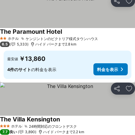
シェア
お
The Paramount Hotel
ホテル
ケンジントンのビクトリア様式タウンハウス
2 ホテルのランク
6.5
5,333
ハイド パークまで2.8 km
￥13,860
最安値
4件のサイト
の料金を表示
料金を表示
シェア
お
The Villa Kensington
ホテル
24時間対応のフロントデスク
3 ホテルのランク
7.7
良い
3,890
ハイド パークまで2.2 km