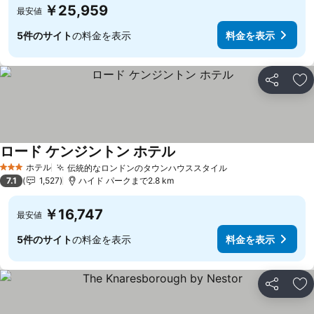
￥25,959
最安値
5件のサイト
の料金を表示
料金を表示
シェア
お
ロード ケンジントン ホテル
ホテル
伝統的なロンドンのタウンハウススタイル
3 ホテルのランク
7.1
1,527
ハイド パークまで2.8 km
￥16,747
最安値
5件のサイト
の料金を表示
料金を表示
シェア
お