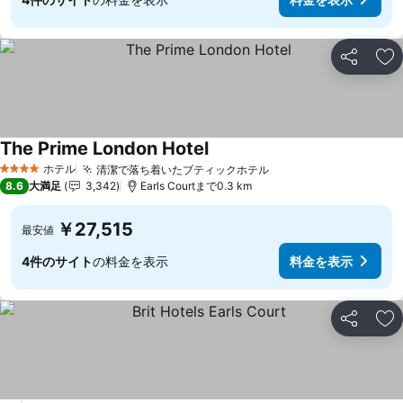
シェア
お
The Prime London Hotel
ホテル
清潔で落ち着いたブティックホテル
4 ホテルのランク
8.6
大満足
3,342
Earls Courtまで0.3 km
￥27,515
最安値
4件のサイト
の料金を表示
料金を表示
シェア
お