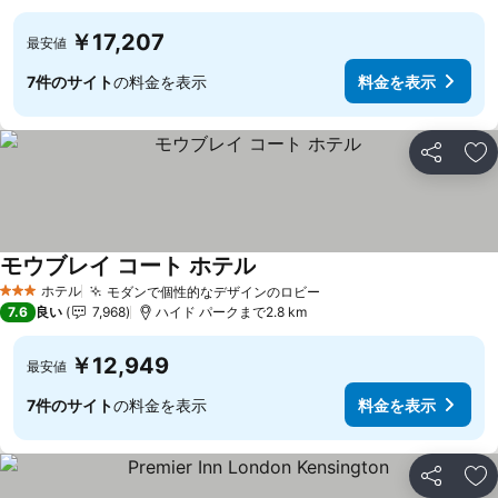
￥17,207
最安値
7件のサイト
の料金を表示
料金を表示
シェア
お
モウブレイ コート ホテル
ホテル
モダンで個性的なデザインのロビー
3 ホテルのランク
7.6
良い
7,968
ハイド パークまで2.8 km
￥12,949
最安値
7件のサイト
の料金を表示
料金を表示
シェア
お