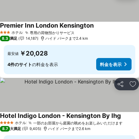
Premier Inn London Kensington
ホテル
専用の荷物預かりサービス
3 ホテルのランク
8.3
満足
14,187
ハイド パークまで2.4 km
￥20,028
最安値
4件のサイト
の料金を表示
料金を表示
シェア
お
Hotel Indigo London - Kensington By Ihg
ホテル
一部のお部屋から庭園の眺めをお楽しみいただけます
4 ホテルのランク
8.7
大満足
9,405
ハイド パークまで2.6 km