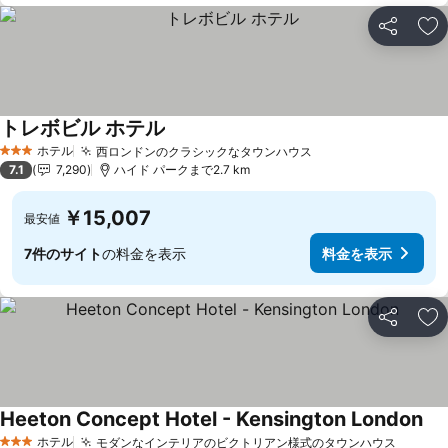
シェア
お
トレボビル ホテル
ホテル
西ロンドンのクラシックなタウンハウス
3 ホテルのランク
7.1
7,290
ハイド パークまで2.7 km
￥15,007
最安値
7件のサイト
の料金を表示
料金を表示
シェア
お
Heeton Concept Hotel - Kensington London
ホテル
モダンなインテリアのビクトリアン様式のタウンハウス