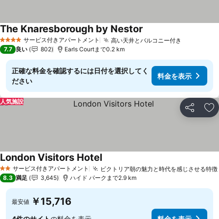
The Knaresborough by Nestor
サービス付きアパートメント
高い天井とバルコニー付き
4 ホテルのランク
7.7
良い
802
Earls Courtまで0.2 km
正確な料金を確認するには日付を選択してく
料金を表示
ださい
人気施設
シェア
お
London Visitors Hotel
サービス付きアパートメント
ビクトリア朝の魅力と時代を感じさせる特徴
2 ホテルのランク
8.3
満足
3,645
ハイド パークまで2.9 km
￥15,716
最安値
4件のサイト
の料金を表示
料金を表示