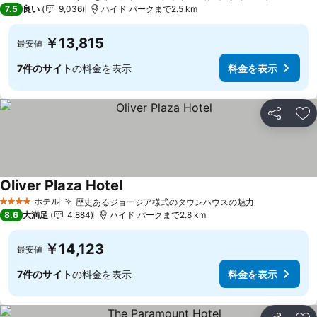
3 ホテルのランク
7.5
良い
9,036
ハイド パークまで2.5 km
￥13,815
最安値
7件のサイト
の料金を表示
料金を表示
シェア
お
Oliver Plaza Hotel
ホテル
歴史あるジョージア様式のタウンハウスの魅力
4 ホテルのランク
8.6
大満足
4,884
ハイド パークまで2.8 km
￥14,123
最安値
7件のサイト
の料金を表示
料金を表示