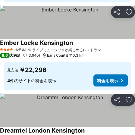
シェア
お
Ember Locke Kensington
ホテル
ライブミュージックが楽しめるレストラン
4 ホテルのランク
8.6
大満足
3,940
Earls Courtまで0.3 km
￥22,296
最安値
4件のサイト
の料金を表示
料金を表示
シェア
お
Dreamtel London Kensington