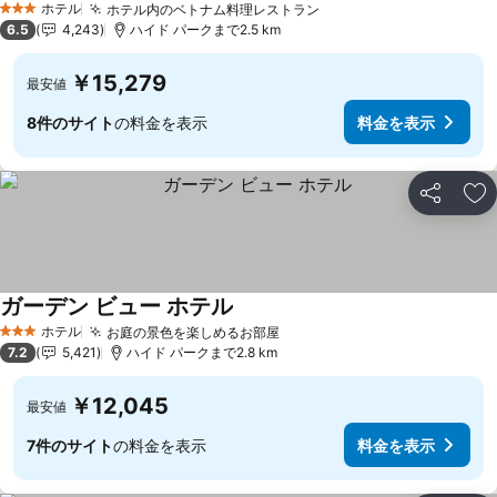
ホテル
ホテル内のベトナム料理レストラン
3 ホテルのランク
6.5
4,243
ハイド パークまで2.5 km
￥15,279
最安値
8件のサイト
の料金を表示
料金を表示
シェア
お
ガーデン ビュー ホテル
ホテル
お庭の景色を楽しめるお部屋
3 ホテルのランク
7.2
5,421
ハイド パークまで2.8 km
￥12,045
最安値
7件のサイト
の料金を表示
料金を表示