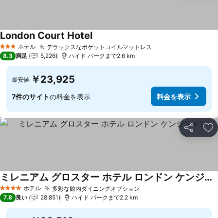
London Court Hotel
ホテル
デラックスなポケットコイルマットレス
3 ホテルのランク
8.3
満足
5,226
ハイド パークまで2.6 km
￥23,925
最安値
7件のサイト
の料金を表示
料金を表示
シェア
お
ミレニアム グロスター ホテル ロンドン ケンジントン
ホテル
多彩な館内ダイニングオプション
4 ホテルのランク
7.8
良い
28,851
ハイド パークまで2.2 km