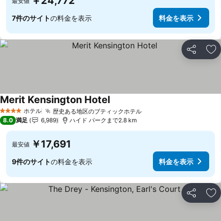
￥24,772
最安値
7件のサイト
の料金を表示
料金を表示
シェア
お
Merit Kensington Hotel
ホテル
歴史ある地区のブティックホテル
4 ホテルのランク
8.0
満足
6,989
ハイド パークまで2.8 km
￥17,691
最安値
9件のサイト
の料金を表示
料金を表示
シェア
お