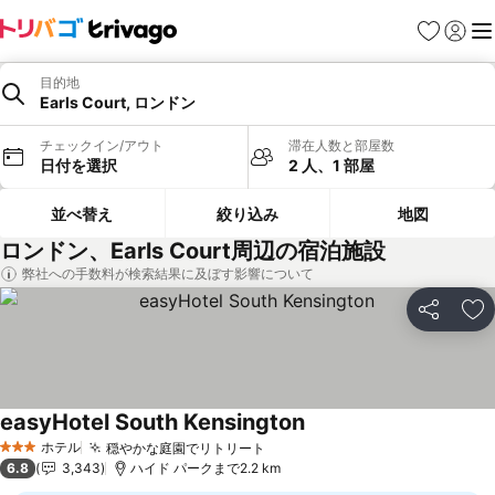
お気に入り
ログイ
メ
目的地
Earls Court, ロンドン
チェックイン/アウト
滞在人数と部屋数
日付を選択
2 人、1 部屋
並べ替え
絞り込み
地図
ロンドン、Earls Court周辺の宿泊施設
弊社への手数料が検索結果に及ぼす影響について
シェア
お
easyHotel South Kensington
ホテル
穏やかな庭園でリトリート
3 ホテルのランク
6.8
3,343
ハイド パークまで2.2 km