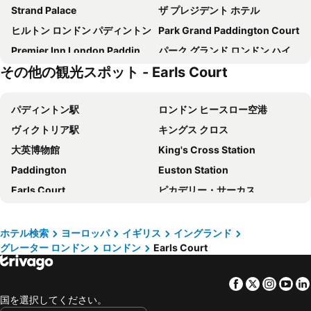
Strand Palace
ザ プレジデント ホテル
ヒルトン ロンドン パディントン
Park Grand Paddington Court
Premier Inn London Paddington - Paddington Station
パーク グランド ロンドン ハイド パーク
その他の観光スポット - Earls Court
Premier Inn London Hammersmith (Talgarth Road) hotel
タヴィストック ホテル
シェークスピア ホテル
ダブルツリーbyヒルトン・ロンドン・チェルシー
パディントン駅
ロンドン ヒースロー空港
Ebury House Hotel
コプソーン タラ ホテル ロンドン ケンジントン
ヴィクトリア駅
キングス クロス
Kip Hotel
ノーフォーク タワーズ パディントン ホテル
大英博物館
King's Cross Station
セント ジャイルズ ロンドン - セント ジャイルズ ホテル
Bedford Hotel
Paddington
Euston Station
Premier Inn London County Hall
チューダー コート ホテル
Earls Court
ピカデリー・サーカス
グランド ロイヤル ロンドン ハイド パーク
ヒルトン ロンドン ケンジントン
コヴェント ガーデン
ウェンブリー スタジアム
アルハンブラ ホテル
ザ チルワース ロンドン パディントン
ケンジントン
King's Cross St.Pancras Metro Station
ラマダ ロンドン ノース M1
Aerotel London Heathrow Airport, Terminal 2 & Terminal 3
ホテル検索
ヨーロッパ
イギリス
イングランド
グレーター ロンドン
ロンドン
Earls Court
ロンドン地下鉄
St Pancras Station
キングス クロス イン ホテル
ヒルトン ロンドン メトロポール
South Kensington
ハイド パーク
モウブレイ コート ホテル
ブリタニア イン ホテル
Facebook
Twitter
Insta
Yo
ビクトリアコーチステーション
Leicester Square
The Z Hotel Leicester Square
Premier Inn London Paddington (Paddington Basin) hotel
国を選択してください。
バッキンガム宮殿
Liverpool Street Station