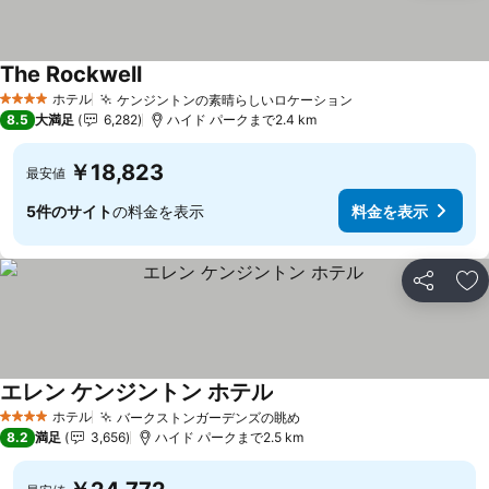
The Rockwell
ホテル
ケンジントンの素晴らしいロケーション
4 ホテルのランク
8.5
大満足
6,282
ハイド パークまで2.4 km
￥18,823
最安値
5件のサイト
の料金を表示
料金を表示
シェア
お
エレン ケンジントン ホテル
ホテル
バークストンガーデンズの眺め
4 ホテルのランク
8.2
満足
3,656
ハイド パークまで2.5 km