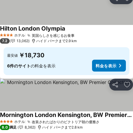
シェア
お
Hilton London Olympia
ホテル
英国らしさを感じるお食事
4 ホテルのランク
7.2
13,062
ハイド パークまで2.9 km
￥18,730
最安値
6件のサイト
の料金を表示
料金を表示
シェア
お
Mornington London Kensington, BW Premier Collection
ホテル
改装されたばかりのビクトリア朝の優雅さ
4 ホテルのランク
8.0
満足
8,362
ハイド パークまで2.8 km