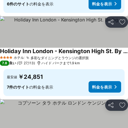
6件のサイト
の料金を表示
料金を表示
シェア
お
Holiday Inn London - Kensington High St. By Ihg
ホテル
多彩なダイニングとラウンジの選択肢
4 ホテルのランク
7.8
良い
27,113
ハイド パークまで1.9 km
￥24,851
最安値
7件のサイト
の料金を表示
料金を表示
シェア
お