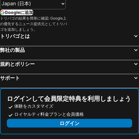
ユーストン スクエア ホテル
ミレニアム グロスター ホテル ロンドン ケンジントン
ビッグ・ベン
Bloomsbury
Hilton Garden Inn London Heathrow Terminal 2 and 3
Holiday Inn Express London Heathrow T4 By Ihg
Googleに追加
ExCeL
Picadilly Circus Station
トリバゴの結果を簡単に確認: Google上
ibis budget London Whitechapel - Brick Lane
Four Points Flex by Sheraton London Shoreditch East
の優先するニュース提供元としてトリバ
Russell Square
Earl's Court Metro Station
Residence Inn by Marriott London Kensington
Hub By Premier Inn London King's Cross
ゴを追加しましょう。
トリバゴとは
Soho
ロンドン・スタンステッド空港
セントラル パーク ホテル
Heeton Concept Hotel - Luma Hammersmith
Mayfair
O2 アリーナ
Point A Hotel London Kings Cross – St Pancras
ロイヤルガーデンホテル
弊社の製品
タワーブリッジ
ザ シティ
メルキュール ロンドン パディントン
Premier Inn London Chiswick hotel
ロンドン・シティ空港
Kensington Palace
規約とポリシー
Charlotte Street Rooms by News Hotel
Novotel London West
Canary Wharf
Gloucester Road Metro Station
Hotel Indigo London - Kensington By Ihg
Amsterdam Hotel
サポート
London Gatwick Airport
Heathrow Terminal 5 Metro Station
ヘンリー ハウス ホテル
Merit Kensington Hotel
Bath Spa railway station
ハロッズ
トレボビル ホテル
ラッシュモア ホテル
ログインして会員限定特典を利用しましょう
Tottenham Hotspur Stadium
グリーン・パーク
London Court Hotel
エレン ケンジントン ホテル
体験をカスタマイズ
Ealing Broadway Metro Station
London Luton Airport
London Town Hotel
Dreamtel London Kensington
ロイヤルティ料金プランと会員価格
Legoland
Tottenham Court Road Casino
Mornington London Kensington, BW Premier Collection
ロード ケンジントン ホテル
ログイン
バーミンガム空港
Hammersmith
K+K ホテル ジョージ ケンジントン
The Drey - Kensington, Earl's Court
London Marathon
West Brompton Metro Station
Heeton Concept Hotel - Kensington London
Oliver Plaza Hotel