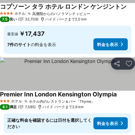
コプソーン タラ ホテル ロンドン ケンジントン
ホテル
高層階からのパノラマシティビュー
4 ホテルのランク
7.5
良い
32,709
ハイド パークまで2.0 km
￥17,437
最安値
7件のサイト
の料金を表示
料金を表示
シェア
お
Premier Inn London Kensington Olympia
ホテル
ホテル内のレストラン＆バー「Thyme」
3 ホテルのランク
8.1
満足
7,085
ハイド パークまで2.6 km
正確な料金を確認するには日付を選択してく
料金を表示
ださい