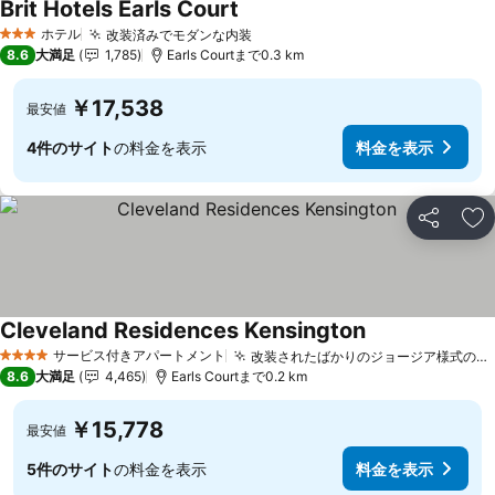
Brit Hotels Earls Court
ホテル
改装済みでモダンな内装
3 ホテルのランク
8.6
大満足
1,785
Earls Courtまで0.3 km
￥17,538
最安値
4件のサイト
の料金を表示
料金を表示
シェア
お
Cleveland Residences Kensington
サービス付きアパートメント
改装されたばかりのジョージア様式の建物
4 ホテルのランク
8.6
大満足
4,465
Earls Courtまで0.2 km
￥15,778
最安値
5件のサイト
の料金を表示
料金を表示