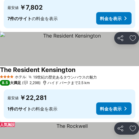
￥7,802
最安値
7件のサイト
の料金を表示
料金を表示
シェア
お
The Resident Kensington
ホテル
19世紀の歴史あるタウンハウスの魅力
4 ホテルのランク
8.5
大満足
2,298
ハイド パークまで2.5 km
￥22,281
最安値
1件のサイト
の料金を表示
料金を表示
人気施設
シェア
お