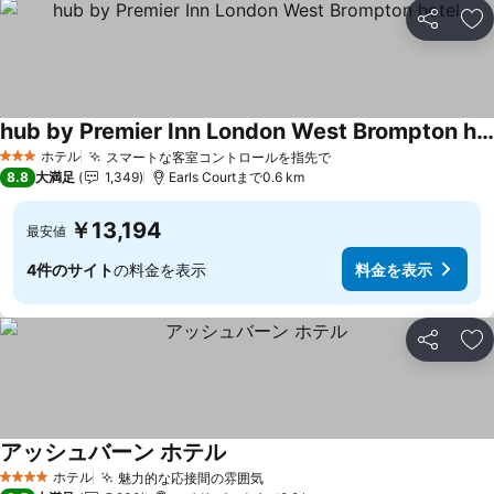
シェア
お
hub by Premier Inn London West Brompton hotel
ホテル
スマートな客室コントロールを指先で
3 ホテルのランク
8.8
大満足
1,349
Earls Courtまで0.6 km
￥13,194
最安値
4件のサイト
の料金を表示
料金を表示
シェア
お
アッシュバーン ホテル
ホテル
魅力的な応接間の雰囲気
4 ホテルのランク