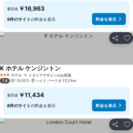
￥16,963
最安値
9件のサイト
の料金を表示
料金を表示
シェア
お
K ホテル ケンジントン
ホテル
イタリアデザインのお部屋
3 ホテルのランク
7.4
10,107
ハイド パークまで2.2 km
￥11,434
最安値
8件のサイト
の料金を表示
料金を表示
シェア
お