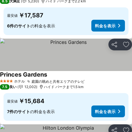
8.5
大満足
5,230
ハイド パークまで2.2 km
￥17,587
最安値
6件のサイト
の料金を表示
料金を表示
シェア
お
Princes Gardens
ホテル
庭園の眺めと共有エリアのテレビ
4 ホテルのランク
7.5
良い
12,002
ハイド パークまで1.5 km
￥15,684
最安値
7件のサイト
の料金を表示
料金を表示