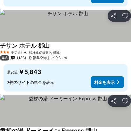
シェア
お
チサン ホテル 郡山
ホテル
和洋食の多彩な朝食
3 ホテルのランク
6.8
1,133
福島空港まで19.3 km
￥5,843
最安値
7件のサイト
の料金を表示
料金を表示
シェア
お
磐梯の湯 ドーミーイン Express 郡山