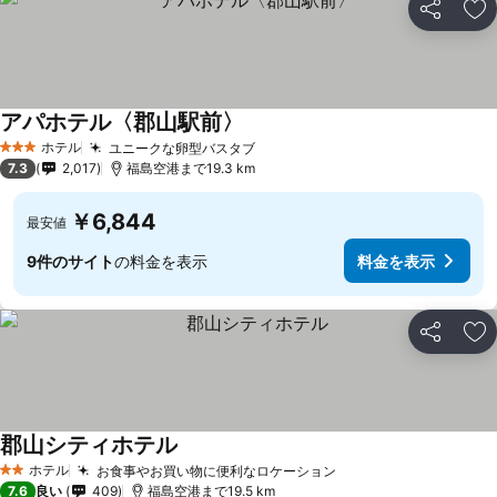
シェア
お
アパホテル〈郡山駅前〉
ホテル
ユニークな卵型バスタブ
3 ホテルのランク
7.3
2,017
福島空港まで19.3 km
￥6,844
最安値
9件のサイト
の料金を表示
料金を表示
シェア
お
郡山シティホテル
ホテル
お食事やお買い物に便利なロケーション
2 ホテルのランク
7.6
良い
409
福島空港まで19.5 km