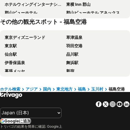
ホテルウィングインターナショナル須賀川
東横 Inn 郡山
郡山ビューホテル
郡山ビューホテル アネックス
その他の観光スポット - 福島空港
チサン ホテル 郡山
コンフォートホテル郡山
ホテルルートイン郡山
アルファーワン郡山
東京ディズニーランド
草津温泉
アパホテル〈郡山駅前〉
Hotel Global View Koriyama
東京駅
羽田空港
セントラルホテル
ホテルハマツ
仙台駅
品川駅
HOTEL R9 The Yard Yabuki
郡山シティホテル
伊香保温泉
舞浜駅
ホテルサンルート須賀川
ダイワロイネットホテル郡山駅前
幕張メッセ
新宿
Hotel Bypass (Adult Only)
ホテル虎屋＜須賀川＞
池袋駅
新宿駅
アルファーワン郡山東口
Hotel Kilala (Adult Only)
上野駅
鬼怒川温泉
鏡石第一ホテル
ホテルロイヤル郡山
ホテル検索
アジア
国内
東北地方
福島
玉川村
福島空港
新潟駅
東京ディズニーシー
バーデン
Hongfabudongnotang
Facebook
Twitter
Insta
Yo
大宮駅
渋谷区
ホテル水明
Smile Hotel koriyama - Vacation STAY 61210v
浅草駅
東京ビッグサイト
Smile Hotel koriyama - Vacation STAY 61106v
Central (Fukushima)
Googleに追加
海浜幕張駅
蒲田駅
Smile Hotel koriyama - Vacation STAY 48102v
Smile Hotel koriyama - Vacation STAY 48224v
トリバゴの結果を簡単に確認: Google上
東京ドームシティ
お台場