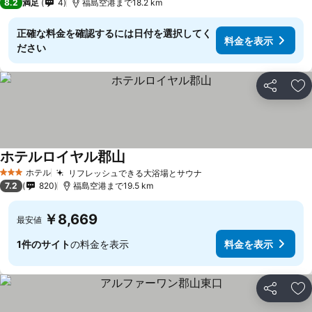
8.2
満足
4
福島空港まで18.2 km
正確な料金を確認するには日付を選択してく
料金を表示
ださい
シェア
お
ホテルロイヤル郡山
ホテル
リフレッシュできる大浴場とサウナ
3 ホテルのランク
7.2
820
福島空港まで19.5 km
￥8,669
最安値
1件のサイト
の料金を表示
料金を表示
シェア
お