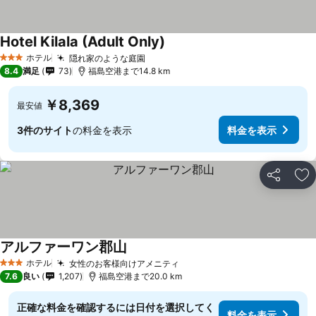
Hotel Kilala (Adult Only)
ホテル
隠れ家のような庭園
3 ホテルのランク
8.4
満足
73
福島空港まで14.8 km
￥8,369
最安値
3件のサイト
の料金を表示
料金を表示
シェア
お
アルファーワン郡山
ホテル
女性のお客様向けアメニティ
3 ホテルのランク
7.6
良い
1,207
福島空港まで20.0 km
正確な料金を確認するには日付を選択してく
料金を表示