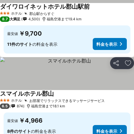
ダイワロイネットホテル郡山駅前
ホテル
郡山駅からすぐ
3 ホテルのランク
8.7
大満足
4,500
福島空港まで19.4 km
￥9,700
最安値
11件のサイト
の料金を表示
料金を表示
シェア
お
スマイルホテル郡山
ホテル
お部屋でリラックスできるマッサージサービス
3 ホテルのランク
6.5
874
福島空港まで18.1 km
￥4,966
最安値
8件のサイト
の料金を表示
料金を表示