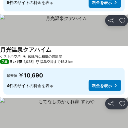
5件のサイト
の料金を表示
料金を表示
シェア
お
月光温泉クアハイム
ゲストハウス
伝統的な和風の畳部屋
7.6
良い
1,028
福島空港まで15.3 km
￥10,690
最安値
4件のサイト
の料金を表示
料金を表示
シェア
お