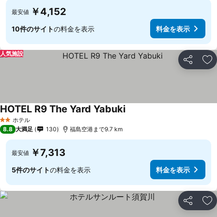
￥4,152
最安値
10件のサイト
の料金を表示
料金を表示
人気施設
シェア
お
HOTEL R9 The Yard Yabuki
ホテル
2 ホテルのランク
8.8
大満足
130
福島空港まで9.7 km
￥7,313
最安値
5件のサイト
の料金を表示
料金を表示
シェア
お