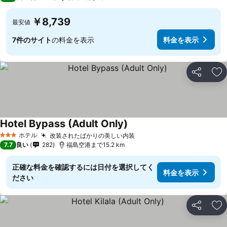
￥8,739
最安値
7件のサイト
の料金を表示
料金を表示
シェア
お
Hotel Bypass (Adult Only)
ホテル
改装されたばかりの美しい内装
3 ホテルのランク
7.7
良い
282
福島空港まで15.2 km
正確な料金を確認するには日付を選択してく
料金を表示
ださい
シェア
お