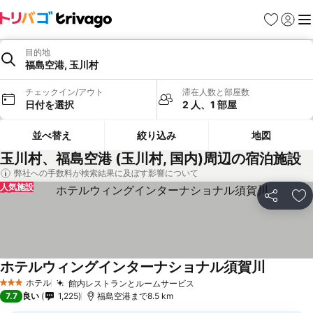
お気に入り
ログイ
メ
目的地
福島空港, 玉川村
チェックイン/アウト
滞在人数と部屋数
日付を選択
2 人、1 部屋
並べ替え
絞り込み
地図
玉川村、福島空港 (玉川村, 国内)周辺の宿泊施設
弊社への手数料が検索結果に及ぼす影響について
人気施設
シェア
お
ホテルウィングインターナショナル須賀川
ホテル
館内レストランとルームサービス
3 ホテルのランク
7.7
良い
1,225
福島空港まで8.5 km