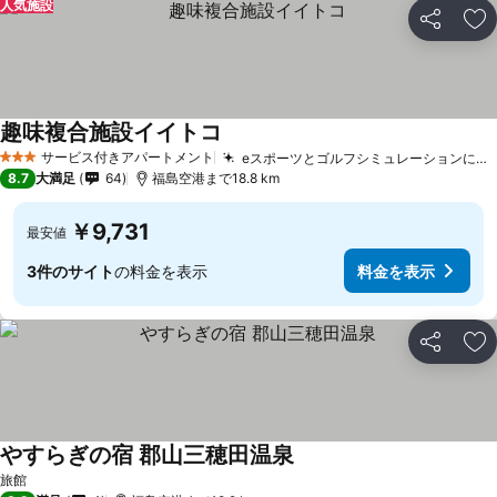
人気施設
シェア
お
趣味複合施設イイトコ
サービス付きアパートメント
eスポーツとゴルフシミュレーションに特化した設備
3 ホテルのランク
8.7
大満足
64
福島空港まで18.8 km
￥9,731
最安値
3件のサイト
の料金を表示
料金を表示
シェア
お
やすらぎの宿 郡山三穂田温泉
旅館