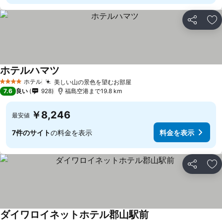
シェア
お
ホテルハマツ
ホテル
美しい山の景色を望むお部屋
4 ホテルのランク
7.6
良い
928
福島空港まで19.8 km
￥8,246
最安値
7件のサイト
の料金を表示
料金を表示
シェア
お
ダイワロイネットホテル郡山駅前