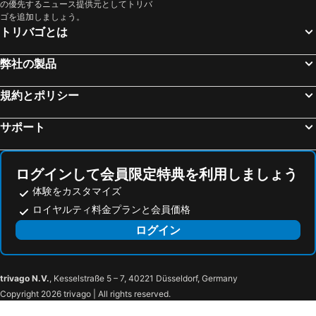
の優先するニュース提供元としてトリバ
ゴを追加しましょう。
新橋駅
幕張駅
トリバゴとは
浜松町駅
日本武道館
千葉駅
成田国際空港
弊社の製品
豊洲駅
水道橋駅
規約とポリシー
川崎駅
那須温泉
秋葉原駅
渋谷駅
サポート
味の素スタジアム
赤羽駅
日光東照宮
サンリオピューロランド
ログインして会員限定特典を利用しましょう
五反田駅
蔵王温泉
体験をカスタマイズ
吉祥寺駅
宇都宮駅
ロイヤルティ料金プランと会員価格
立川駅
さいたまスーパーアリーナ
ログイン
錦糸町駅
山形駅
銀座駅
大井町駅
trivago N.V.
, Kesselstraße 5 – 7, 40221 Düsseldorf, Germany
福島空港
母畑温泉
Copyright 2026 trivago | All rights reserved.
ビッグパレットふくしま
郡山市民文化センター