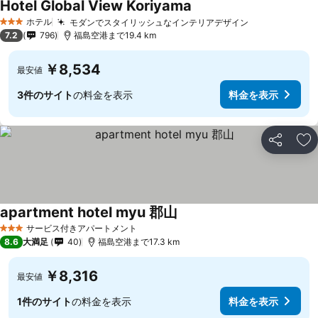
Hotel Global View Koriyama
ホテル
モダンでスタイリッシュなインテリアデザイン
3 ホテルのランク
7.2
796
福島空港まで19.4 km
￥8,534
最安値
3件のサイト
の料金を表示
料金を表示
シェア
お
apartment hotel myu 郡山
サービス付きアパートメント
3 ホテルのランク
8.6
大満足
40
福島空港まで17.3 km
￥8,316
最安値
1件のサイト
の料金を表示
料金を表示