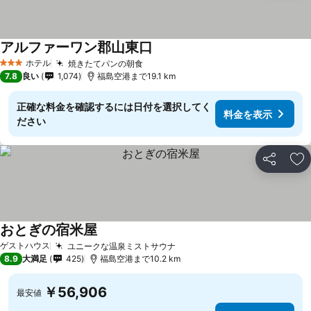
アルファーワン郡山東口
ホテル
焼きたてパンの朝食
3 ホテルのランク
7.8
良い
1,074
福島空港まで19.1 km
正確な料金を確認するには日付を選択してく
料金を表示
ださい
シェア
お
おとぎの宿米屋
ゲストハウス
ユニークな温泉ミストサウナ
8.9
大満足
425
福島空港まで10.2 km
￥56,906
最安値