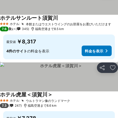
ホテルサンルート須賀川
ホテル
本館またはウエストウイングのお部屋をお選びいただけます
3 ホテルのランク
7.6
良い
345
福島空港まで8.5 km
￥8,317
最安値
4件のサイト
の料金を表示
料金を表示
シェア
お
ホテル虎屋＜須賀川＞
ホテル
ウルトラマン像のランドマーク
3 ホテルのランク
7.3
247
福島空港まで8.6 km