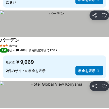
ださい
シェア
お
バーデン
ホテル
3 ホテルのランク
7.6
良い
488
福島空港まで17.0 km
￥9,669
最安値
2件のサイト
の料金を表示
料金を表示
シェア
お