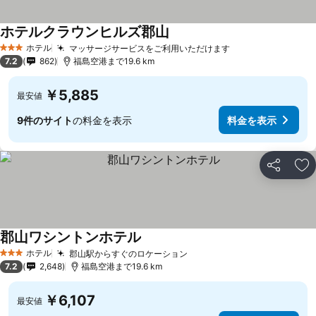
ホテルクラウンヒルズ郡山
ホテル
マッサージサービスをご利用いただけます
3 ホテルのランク
7.2
862
福島空港まで19.6 km
￥5,885
最安値
9件のサイト
の料金を表示
料金を表示
シェア
お
郡山ワシントンホテル
ホテル
郡山駅からすぐのロケーション
3 ホテルのランク
7.2
2,648
福島空港まで19.6 km
￥6,107
最安値