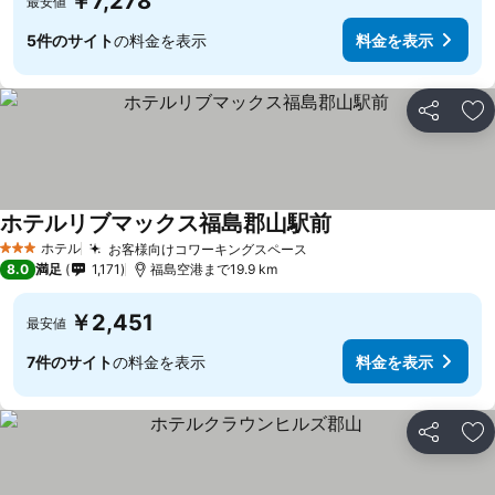
￥7,278
最安値
5件のサイト
の料金を表示
料金を表示
シェア
お
ホテルリブマックス福島郡山駅前
ホテル
お客様向けコワーキングスペース
3 ホテルのランク
8.0
満足
1,171
福島空港まで19.9 km
￥2,451
最安値
7件のサイト
の料金を表示
料金を表示
シェア
お