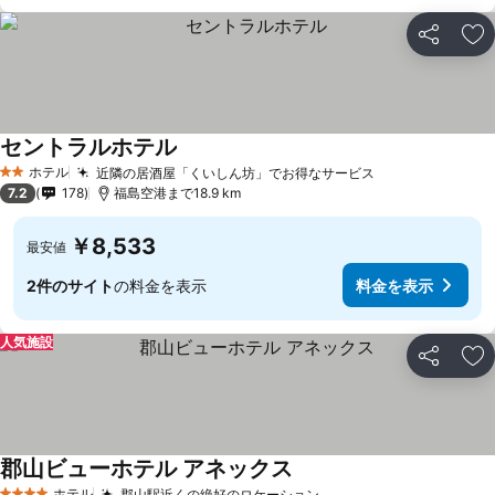
シェア
お
セントラルホテル
ホテル
近隣の居酒屋「くいしん坊」でお得なサービス
2 ホテルのランク
7.2
178
福島空港まで18.9 km
￥8,533
最安値
2件のサイト
の料金を表示
料金を表示
人気施設
シェア
お
郡山ビューホテル アネックス
ホテル
郡山駅近くの絶好のロケーション