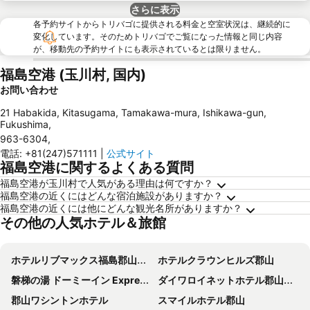
さらに表示
各予約サイトからトリバゴに提供される料金と空室状況は、継続的に
変化しています。そのためトリバゴでご覧になった情報と同じ内容
が、移動先の予約サイトにも表示されているとは限りません。
福島空港 (玉川村, 国内)
お問い合わせ
21 Habakida, Kitasugama, Tamakawa-mura, Ishikawa-gun,
Fukushima
,
963-6304
,
電話
:
+81(247)571111
|
公式サイト
福島空港に関するよくある質問
福島空港が玉川村で人気がある理由は何ですか？
福島空港の近くにはどんな宿泊施設がありますか？
福島空港の近くには他にどんな観光名所がありますか？
その他の人気ホテル＆旅館
ホテルリブマックス福島郡山駅前
ホテルクラウンヒルズ郡山
磐梯の湯 ドーミーイン Express 郡山
ダイワロイネットホテル郡山駅前
郡山ワシントンホテル
スマイルホテル郡山