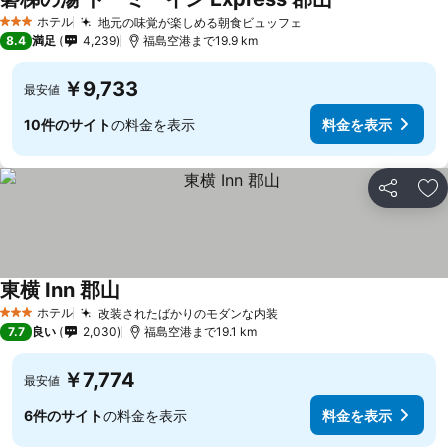
ホテル
地元の味覚が楽しめる朝食ビュッフェ
3 ホテルのランク
8.4
満足
4,239
福島空港まで19.9 km
￥9,733
最安値
10件のサイト
の料金を表示
料金を表示
シェア
お
東横 Inn 郡山
ホテル
改装されたばかりのモダンな内装
3 ホテルのランク
7.7
良い
2,030
福島空港まで19.1 km
￥7,774
最安値
6件のサイト
の料金を表示
料金を表示