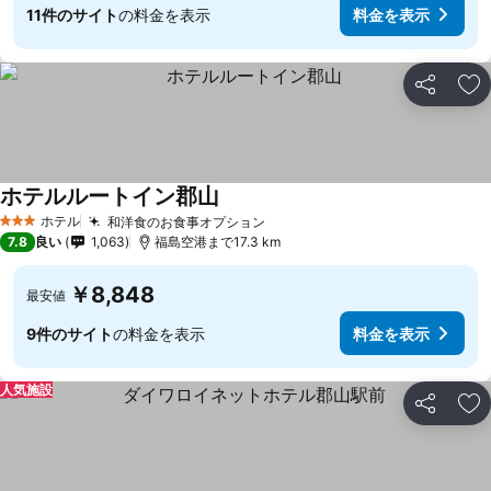
11件のサイト
の料金を表示
料金を表示
シェア
お
ホテルルートイン郡山
ホテル
和洋食のお食事オプション
3 ホテルのランク
7.8
良い
1,063
福島空港まで17.3 km
￥8,848
最安値
9件のサイト
の料金を表示
料金を表示
人気施設
シェア
お