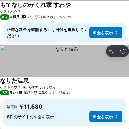
もてなしのかくれ家 すわや
ゲストハウス
8.7
大満足
76
福島空港まで5.5 km
正確な料金を確認するには日付を選択してく
料金を表示
ださい
シェア
お
なりた温泉
ゲストハウス
天然アルカリ温泉
7.7
良い
907
福島空港まで17.0 km
￥11,580
最安値
6件のサイト
の料金を表示
料金を表示