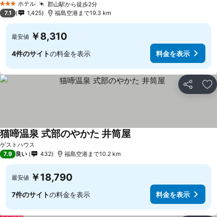
ホテル
郡山駅から徒歩2分
3 ホテルのランク
7.1
1,425
福島空港まで19.3 km
￥8,310
最安値
4件のサイト
の料金を表示
料金を表示
シェア
お
猫啼温泉 式部のやかた 井筒屋
ゲストハウス
7.9
良い
432
福島空港まで10.2 km
￥18,790
最安値
7件のサイト
の料金を表示
料金を表示