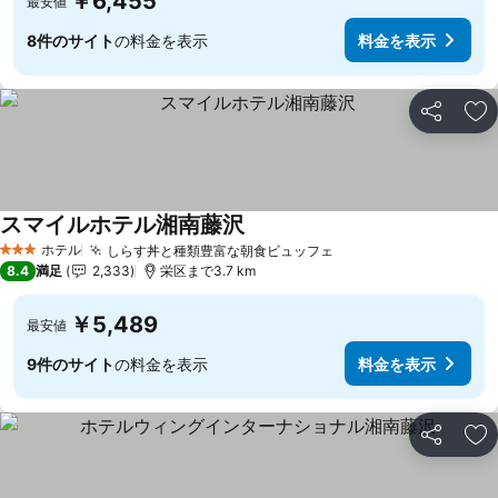
￥6,455
最安値
8件のサイト
の料金を表示
料金を表示
シェア
お
スマイルホテル湘南藤沢
ホテル
しらす丼と種類豊富な朝食ビュッフェ
3 ホテルのランク
8.4
満足
2,333
栄区まで3.7 km
￥5,489
最安値
9件のサイト
の料金を表示
料金を表示
シェア
お