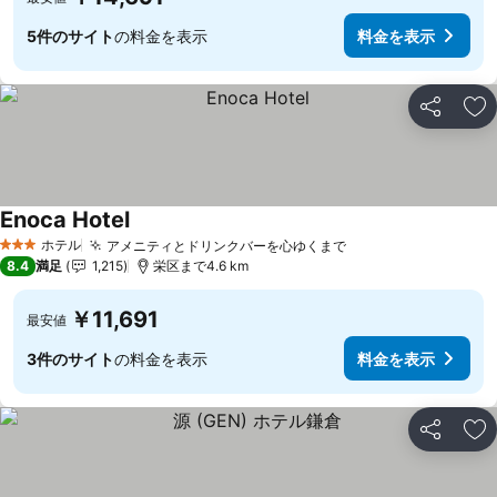
5件のサイト
の料金を表示
料金を表示
シェア
お
Enoca Hotel
ホテル
アメニティとドリンクバーを心ゆくまで
3 ホテルのランク
8.4
満足
1,215
栄区まで4.6 km
￥11,691
最安値
3件のサイト
の料金を表示
料金を表示
シェア
お