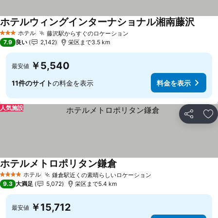
ホテルウィングインターナショナル湘南藤沢
ホテル
藤沢駅からすぐのロケーション
3 ホテルのランク
7.9
良い
2,142
栄区まで3.5 km
￥5,540
最安値
11件のサイト
の料金を表示
料金を表示
人気施設
シェア
お
ホテルメトロポリタン鎌倉
ホテル
鎌倉駅近くの素晴らしいロケーション
4 ホテルのランク
9.3
大満足
5,072
栄区まで5.4 km
￥15,712
最安値