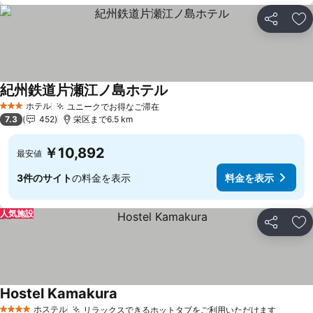
シェア
お
紀州鉄道片瀬江ノ島ホテル
ホテル
ユニークでお得なご滞在
3 ホテルのランク
7.3
452
栄区まで6.5 km
￥10,892
最安値
3件のサイト
の料金を表示
料金を表示
人気施設
シェア
お
Hostel Kamakura
ホステル
リラックスできるホットタブをご利用いただけます