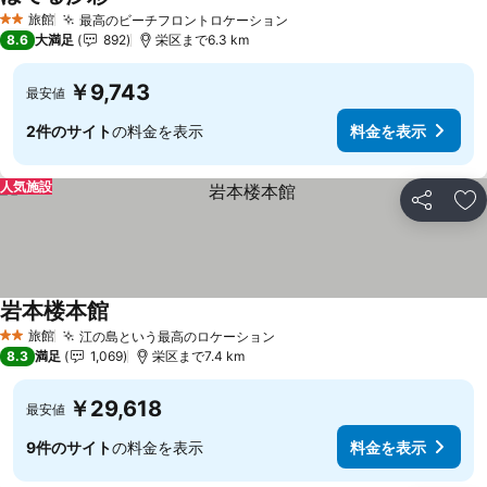
旅館
最高のビーチフロントロケーション
2 ホテルのランク
8.6
大満足
892
栄区まで6.3 km
￥9,743
最安値
2件のサイト
の料金を表示
料金を表示
人気施設
シェア
お
岩本楼本館
旅館
江の島という最高のロケーション
2 ホテルのランク
8.3
満足
1,069
栄区まで7.4 km
￥29,618
最安値
9件のサイト
の料金を表示
料金を表示