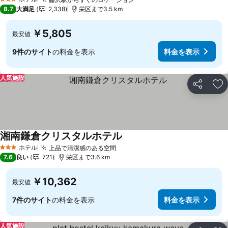
3 ホテルのランク
8.7
大満足
2,338
栄区まで3.5 km
￥5,805
最安値
9件のサイト
の料金を表示
料金を表示
人気施設
シェア
お
湘南鎌倉クリスタルホテル
ホテル
上品で清潔感のある空間
3 ホテルのランク
7.6
良い
721
栄区まで3.6 km
￥10,362
最安値
7件のサイト
の料金を表示
料金を表示
人気施設