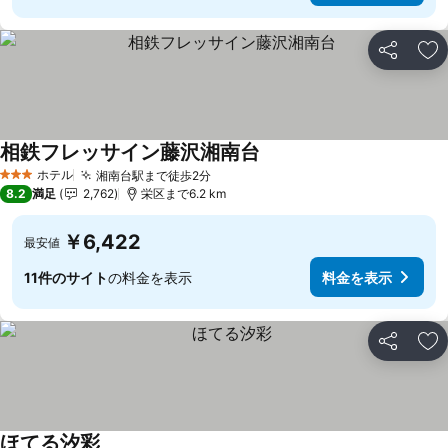
シェア
お
相鉄フレッサイン藤沢湘南台
ホテル
湘南台駅まで徒歩2分
3 ホテルのランク
8.2
満足
2,762
栄区まで6.2 km
￥6,422
最安値
11件のサイト
の料金を表示
料金を表示
シェア
お
ほてる汐彩