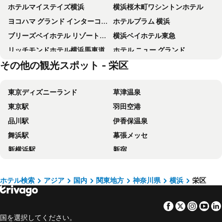
ホテルマイステイズ横浜
横浜桜木町ワシントンホテル
ヨコハマ グランド インターコンチネンタル ホテル IHG ホテル
ホテルプラム 横浜
ブリーズベイホテル リゾート&スパ
横浜ベイホテル東急
リッチモンドホテル横浜馬車道
ホテル ニュー グランド
その他の観光スポット - 栄区
HOTEL LiVEMAX Shinyokohama
横浜マンダリンホテル
ニューオータニイン横浜プレミアム
新横浜国際ホテル
東京ディズニーランド
草津温泉
ホテルリブマックス横浜駅西口
三井ガーデンホテル横浜みなとみらいプレミア
東京駅
羽田空港
ホテルリブマックス横浜元町駅前
リッチモンドホテル横浜駅前
品川駅
伊香保温泉
ホテルリブマックス横浜スタジアム前
ローズホテル横浜
舞浜駅
幕張メッセ
ホテルリブマックス BUDGET 平塚駅前
ダイワ ロイネット ホテル 横浜関内
新横浜駅
新宿
横浜東急REIホテル
横浜みなとみらい万葉倶楽部
池袋駅
新宿駅
ダイワロイネットホテル横浜公園
アパホテル 横浜関内
上野駅
鬼怒川温泉
ホテルリブマックス横浜関内駅前
相鉄フレッサイン 横浜駅東口
ホテル検索
アジア
国内
関東地方
神奈川県
横浜
栄区
横浜駅
東京ディズニーシー
チサン ホテル 横浜伊勢佐木町
ホテルリブマックス BUDGET 横浜関内
Facebook
Twitter
Insta
Yo
大宮駅
上高地
ホテルマイステイズ横浜関内
鎌倉プリンスホテル
国を選択してください。
熱海温泉
渋谷区