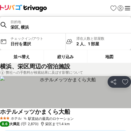
お気に入り
ログイ
メ
目的地
栄区, 横浜
チェックイン/アウト
滞在人数と部屋数
日付を選択
2 人、1 部屋
並べ替え
絞り込み
地図
横浜、栄区周辺の宿泊施設
弊社への手数料が検索結果に及ぼす影響について
シェア
お
ホテルメッツかまくら大船
ホテル
駅直結の最高のロケーション
3 ホテルのランク
8.6
大満足
2,870
栄区まで1.4 km