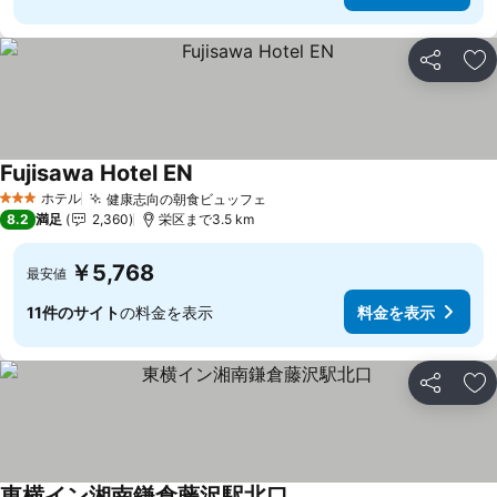
シェア
お
Fujisawa Hotel EN
ホテル
健康志向の朝食ビュッフェ
3 ホテルのランク
8.2
満足
2,360
栄区まで3.5 km
￥5,768
最安値
11件のサイト
の料金を表示
料金を表示
シェア
お
東横イン湘南鎌倉藤沢駅北口