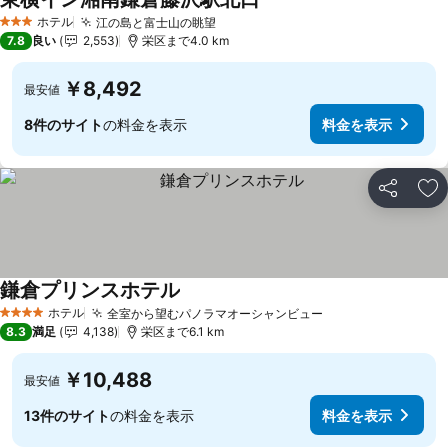
ホテル
江の島と富士山の眺望
3 ホテルのランク
7.8
良い
2,553
栄区まで4.0 km
￥8,492
最安値
8件のサイト
の料金を表示
料金を表示
シェア
お
鎌倉プリンスホテル
ホテル
全室から望むパノラマオーシャンビュー
4 ホテルのランク
8.3
満足
4,138
栄区まで6.1 km
￥10,488
最安値
13件のサイト
の料金を表示
料金を表示