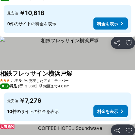
￥10,618
最安値
9件のサイト
の料金を表示
料金を表示
シェア
お
相鉄フレッサイン横浜戸塚
ホテル
充実したアメニティバー
3 ホテルのランク
8.3
満足
3,360
栄区まで4.6 km
￥7,276
最安値
10件のサイト
の料金を表示
料金を表示
人気施設
シェア
お