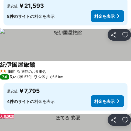
￥21,593
最安値
8件のサイト
の料金を表示
料金を表示
シェア
お
紀伊国屋旅館
旅館
旅館のお食事処
2 ホテルのランク
7.6
良い
579
栄区まで6.5 km
￥7,795
最安値
4件のサイト
の料金を表示
料金を表示
人気施設
シェア
お