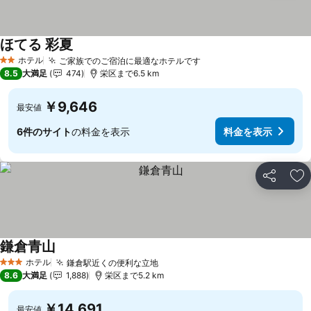
ほてる 彩夏
ホテル
ご家族でのご宿泊に最適なホテルです
2 ホテルのランク
8.5
大満足
474
栄区まで6.5 km
￥9,646
最安値
6件のサイト
の料金を表示
料金を表示
シェア
お
鎌倉青山
ホテル
鎌倉駅近くの便利な立地
3 ホテルのランク
8.6
大満足
1,888
栄区まで5.2 km
￥14,691
最安値