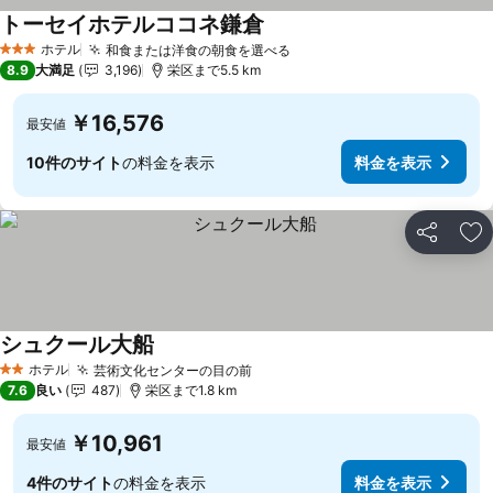
トーセイホテルココネ鎌倉
ホテル
和食または洋食の朝食を選べる
3 ホテルのランク
8.9
大満足
3,196
栄区まで5.5 km
￥16,576
最安値
10件のサイト
の料金を表示
料金を表示
シェア
お
シュクール大船
ホテル
芸術文化センターの目の前
2 ホテルのランク
7.6
良い
487
栄区まで1.8 km
￥10,961
最安値
4件のサイト
の料金を表示
料金を表示