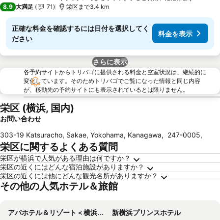
4 ホテルのランク
8.9
大満足
71
栄区まで3.4 km
正確な料金を確認するには日付を選択してく
料金を表示
ださい
さらに表示
各予約サイトからトリバゴに提供される料金と空室状況は、継続的に
変化しています。そのためトリバゴでご覧になった情報と同じ内容
が、移動先の予約サイトにも表示されているとは限りません。
栄区 (横浜, 国内)
お問い合わせ
303-19 Katsuracho, Sakae, Yokohama, Kanagawa
,
247-0005
,
栄区に関するよくある質問
栄区が横浜で人気がある理由は何ですか？
栄区の近くにはどんな宿泊施設がありますか？
栄区の近くには他にどんな観光名所がありますか？
その他の人気ホテル＆旅館
アパホテル＆リゾート＜横浜ベイタワー＞
新横浜プリンスホテル