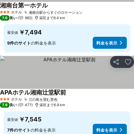
湘南台第一ホテル
ホテル
湘南台駅からすぐのロケーション
3 ホテルのランク
7.6
良い
982
栄区まで6.4 km
￥7,494
最安値
9件のサイト
の料金を表示
料金を表示
シェア
お
APAホテル湘南辻堂駅前
ホテル
江の島を望む景色
3 ホテルのランク
7.9
良い
477
栄区まで6.9 km
￥7,545
最安値
7件のサイト
の料金を表示
料金を表示