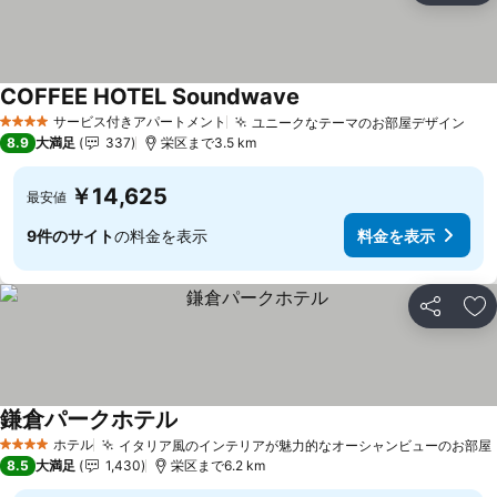
COFFEE HOTEL Soundwave
サービス付きアパートメント
ユニークなテーマのお部屋デザイン
4 ホテルのランク
8.9
大満足
337
栄区まで3.5 km
￥14,625
最安値
9件のサイト
の料金を表示
料金を表示
シェア
お
鎌倉パークホテル
ホテル
イタリア風のインテリアが魅力的なオーシャンビューのお部屋
4 ホテルのランク
8.5
大満足
1,430
栄区まで6.2 km