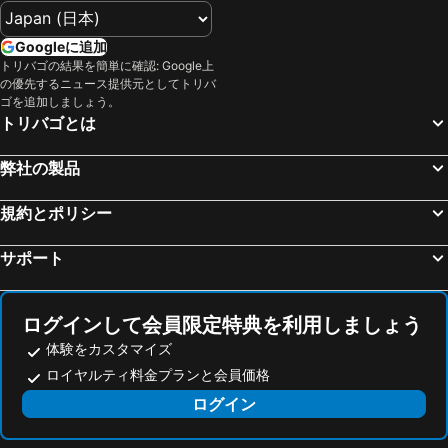
ベストウェスタンホテルフィーノ新横浜
ホテル法華クラブ湘南藤沢
長野駅
富士急ハイランド
ホテルメトロポリタン鎌倉
R&Bホテル新横浜駅前
Googleに追加
みなとみらい駅
浅草駅
トーセイホテルココネ鎌倉
ホテルメッツかまくら大船
トリバゴの結果を簡単に確認: Google上
の優先するニュース提供元としてトリバ
東京ビッグサイト
箱根湯本温泉
厚木シティホテル
ハイアット リージェンシー 横浜
ゴを追加しましょう。
海浜幕張駅
浜名湖
横浜平和プラザホテル
ホテル Jal シティ 関内 横浜
トリバゴとは
蒲田駅
東京ドームシティ
ホテルキャメロットジャパン
ナビオス横浜
弊社の製品
お台場
新橋駅
global cabin 横浜中華街
ホテルアソシア新横浜
幕張駅
静岡駅
相鉄フレッサイン 鎌倉大船駅東口
メルキュール横須賀
規約とポリシー
八王子駅
浜松町駅
コンフォートホテル横浜関内
エグゼクティブ ホテル グランドガーデン
サポート
河口湖
日本武道館
相鉄フレッサイン 鎌倉大船駅笠間口
シュクール大船
千葉駅
成田国際空港
ホテル椿for adalt
WILL Marine Resort Fujisawa
横浜アリーナ
豊洲駅
北鎌倉520（HideAway520）
Enoshima Home Approximately 6 Minutes Walk From
ログインして会員限定特典を利用しましょう
横浜中華街
江ノ島駅
体験をカスタマイズ
ホテルウィングインターナショナル湘南藤沢
Fujisawa Hotel EN
ロイヤルティ料金プランと会員価格
水道橋駅
川崎駅
アルモントイン湘南藤沢
湘南鎌倉クリスタルホテル
ログイン
湯河原温泉
那須温泉
スマイルホテル湘南藤沢
Smile Hotel Shonan Fujisawa - Vacation STAY 74506v
秋葉原駅
Fujisan
Smile Hotel Shonan Fujisawa - Vacation STAY 74510v
キップホテル湘南藤沢