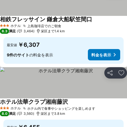
相鉄フレッサイン 鎌倉大船駅笠間口
ホテル
上島珈琲店でのご朝食
3 ホテルのランク
8.3
満足
3,464
栄区まで1.4 km
￥6,307
最安値
9件のサイト
の料金を表示
料金を表示
シェア
お
ホテル法華クラブ湘南藤沢
ホテル
ホテル内で食事やショッピングを楽しめます
3 ホテルのランク
8.0
満足
3,560
栄区まで3.8 km