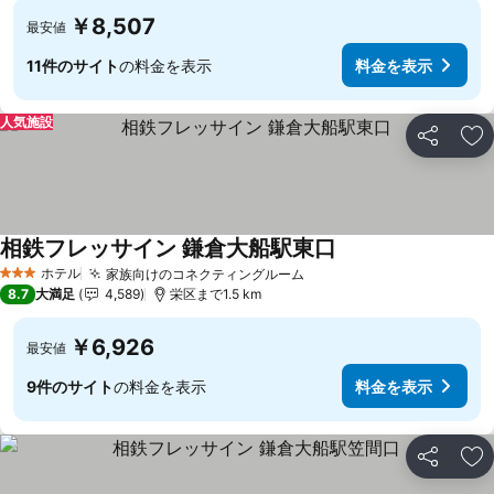
￥8,507
最安値
11件のサイト
の料金を表示
料金を表示
人気施設
シェア
お
相鉄フレッサイン 鎌倉大船駅東口
ホテル
家族向けのコネクティングルーム
3 ホテルのランク
8.7
大満足
4,589
栄区まで1.5 km
￥6,926
最安値
9件のサイト
の料金を表示
料金を表示
シェア
お