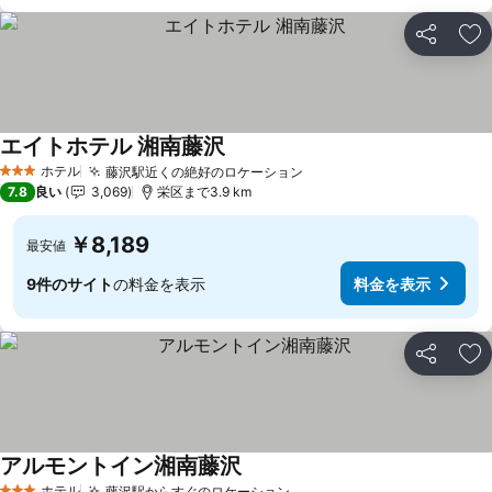
シェア
お
エイトホテル 湘南藤沢
ホテル
藤沢駅近くの絶好のロケーション
3 ホテルのランク
7.8
良い
3,069
栄区まで3.9 km
￥8,189
最安値
9件のサイト
の料金を表示
料金を表示
シェア
お
アルモントイン湘南藤沢
ホテル
藤沢駅からすぐのロケーション