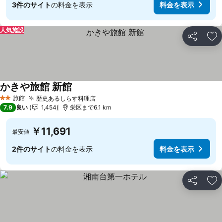
3件のサイト
の料金を表示
料金を表示
人気施設
シェア
お
かきや旅館 新館
旅館
歴史あるしらす料理店
2 ホテルのランク
7.9
良い
1,454
栄区まで6.1 km
￥11,691
最安値
2件のサイト
の料金を表示
料金を表示
シェア
お