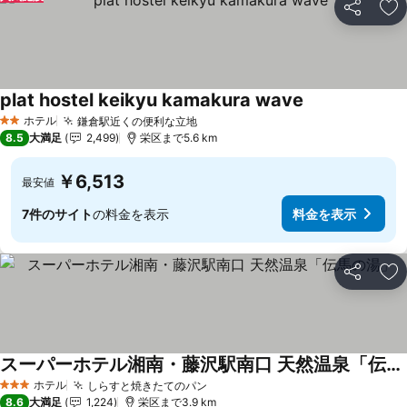
シェア
お
plat hostel keikyu kamakura wave
ホテル
鎌倉駅近くの便利な立地
2 ホテルのランク
8.5
大満足
2,499
栄区まで5.6 km
￥6,513
最安値
7件のサイト
の料金を表示
料金を表示
シェア
お
スーパーホテル湘南・藤沢駅南口 天然温泉「伝馬の湯」
ホテル
しらすと焼きたてのパン
3 ホテルのランク
8.6
大満足
1,224
栄区まで3.9 km