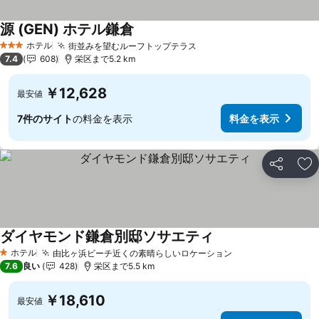
源 (GEN) ホテル鎌倉
ホテル
街並みを望むルーフトップテラス
3 ホテルのランク
7.4
608
栄区まで5.2 km
￥12,628
最安値
7件のサイト
の料金を表示
料金を表示
シェア
お
ダイヤモンド鎌倉別邸ソサエティ
ホテル
由比ヶ浜ビーチ近くの素晴らしいロケーション
1 ホテルのランク
7.6
良い
428
栄区まで5.5 km
￥18,610
最安値