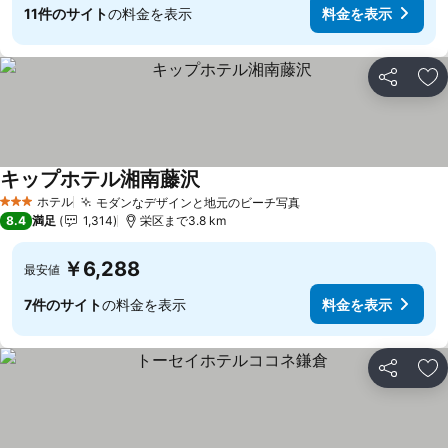
11件のサイト
の料金を表示
料金を表示
シェア
お
キップホテル湘南藤沢
ホテル
モダンなデザインと地元のビーチ写真
3 ホテルのランク
8.4
満足
1,314
栄区まで3.8 km
￥6,288
最安値
7件のサイト
の料金を表示
料金を表示
シェア
お