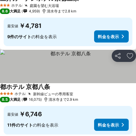
ホテル
庭園を望む大浴場
3 ホテルのランク
8.6
大満足
4,959
清水寺まで2.8 km
￥4,781
最安値
9件のサイト
の料金を表示
料金を表示
シェア
お
都ホテル 京都八条
ホテル
新幹線ビューの専用客室
4 ホテルのランク
8.5
大満足
16,075
清水寺まで2.9 km
￥6,746
最安値
11件のサイト
の料金を表示
料金を表示