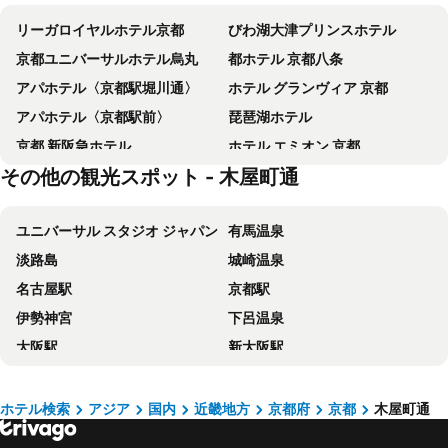
リーガロイヤルホテル京都
びわ湖大津プリンスホテル
京都ユニバーサルホテル烏丸
都ホテル 京都八条
アパホテル〈京都駅堀川通〉
ホテル グランヴィア 京都
アパホテル〈京都駅前〉
琵琶湖ホテル
京都 新阪急ホテル
ホテル エミオン 京都
その他の観光スポット - 木屋町通
ホテル エルシエント京都
京都ブライトンホテル
三井ガーデンホテル京都三条
ホテルボストンプラザ草津
ユニバーサル スタジオ ジャパン
有馬温泉
SAKURA TERRACE (サクラテラス)
アーバンホテル京都
淡路島
城崎温泉
都シティ 近鉄京都駅
ハートンホテル京都
名古屋駅
京都駅
天然温泉 蓮花の湯 御宿野乃京都七条
三井ガーデンホテル京都四条
伊勢神宮
下呂温泉
アーバンホテル京都 二条プレミアム
ベッセルホテルカンパーナ京都五条
大阪駅
新大阪駅
ホテルエクセレンス・京都駅西
ＴＨＥ ＰＯＣＫＥＴ ＨＯＴＥＬ 京都烏丸五条
神戸三宮駅
ナガシマスパーランド
アパホテル 京都駅東
ホテルリブマックス京都二条城西
梅田駅
京セラドーム大阪
ホテルオークラ京都
サクラテラス ザ・アトリエ
ホテル検索
アジア
国内
近畿地方
京都府
京都
木屋町通
伊勢志摩
岡山駅
スマイルホテル京都烏丸五条
アルモント ホテル京都