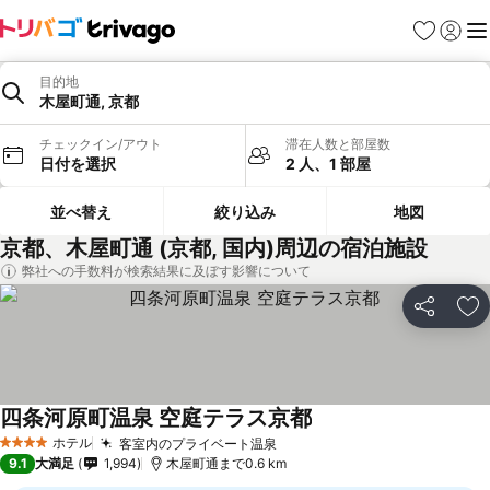
お気に入り
ログイ
メ
目的地
木屋町通, 京都
チェックイン/アウト
滞在人数と部屋数
日付を選択
2 人、1 部屋
並べ替え
絞り込み
地図
京都、木屋町通 (京都, 国内)周辺の宿泊施設
弊社への手数料が検索結果に及ぼす影響について
シェア
お
四条河原町温泉 空庭テラス京都
ホテル
客室内のプライベート温泉
4 ホテルのランク
9.1
大満足
1,994
木屋町通まで0.6 km