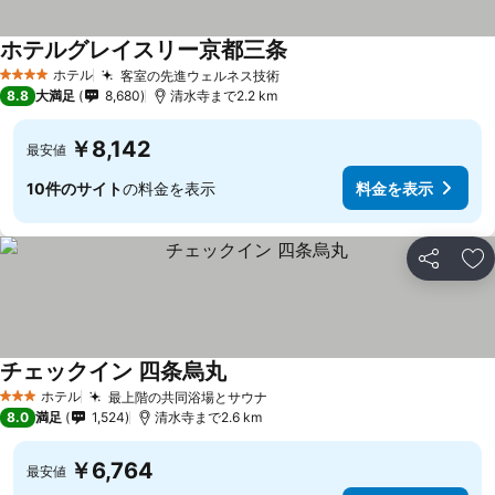
ホテルグレイスリー京都三条
ホテル
客室の先進ウェルネス技術
4 ホテルのランク
8.8
大満足
8,680
清水寺まで2.2 km
￥8,142
最安値
10件のサイト
の料金を表示
料金を表示
シェア
お
チェックイン 四条烏丸
ホテル
最上階の共同浴場とサウナ
3 ホテルのランク
8.0
満足
1,524
清水寺まで2.6 km
￥6,764
最安値