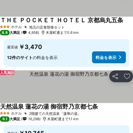
ＴＨＥ ＰＯＣＫＥＴ ＨＯＴＥＬ 京都烏丸五条
ホテル
地元の定食朝食セット
3 ホテルのランク
8.8
大満足
4,958
木屋町通まで0.6 km
￥3,470
最安値
12件のサイト
の料金を表示
料金を表示
人気施設
シェア
お
天然温泉 蓮花の湯 御宿野乃京都七条
ホテル
2階建ての天然温泉「蓮華の湯」
3 ホテルのランク
9.1
大満足
16,298
木屋町通まで1.1 km