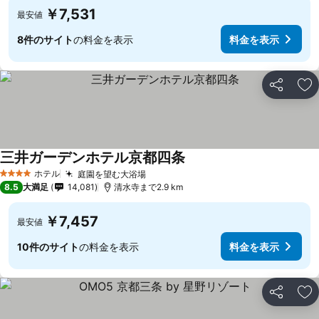
￥7,531
最安値
8件のサイト
の料金を表示
料金を表示
シェア
お
三井ガーデンホテル京都四条
ホテル
庭園を望む大浴場
4 ホテルのランク
8.5
大満足
14,081
清水寺まで2.9 km
￥7,457
最安値
10件のサイト
の料金を表示
料金を表示
シェア
お