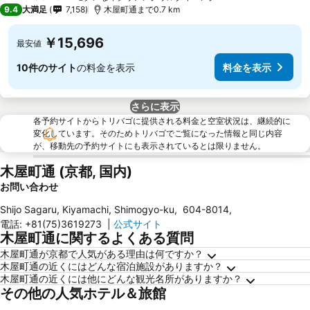
4 ホテルのランク
9.4
大満足
7,158
木屋町通まで0.7 km
￥15,696
最安値
10件のサイト
の料金を表示
料金を表示
さらに表示
各予約サイトからトリバゴに提供される料金と空室状況は、継続的に
変化しています。そのためトリバゴでご覧になった情報と同じ内容
が、移動先の予約サイトにも表示されているとは限りません。
木屋町通 (京都, 国内)
お問い合わせ
Shijo Sagaru, Kiyamachi, Shimogyo-ku
,
604-8014
,
電話
:
+81(75)3619273
|
公式サイト
木屋町通に関するよくある質問
木屋町通が京都で人気がある理由は何ですか？
木屋町通の近くにはどんな宿泊施設がありますか？
木屋町通の近くには他にどんな観光名所がありますか？
その他の人気ホテル＆旅館