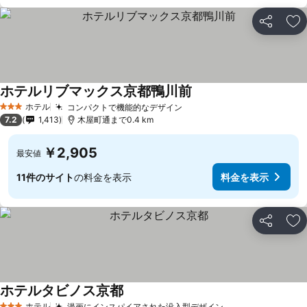
シェア
お
ホテルリブマックス京都鴨川前
ホテル
コンパクトで機能的なデザイン
3 ホテルのランク
7.2
1,413
木屋町通まで0.4 km
￥2,905
最安値
11件のサイト
の料金を表示
料金を表示
シェア
お
ホテルタビノス京都
ホテル
漫画にインスパイアされた没入型デザイン