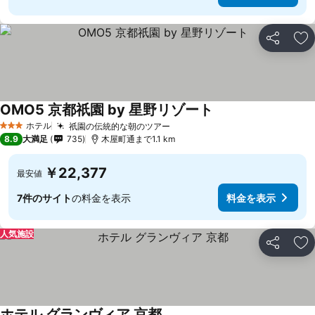
シェア
お
OMO5 京都祇園 by 星野リゾート
ホテル
祇園の伝統的な朝のツアー
3 ホテルのランク
8.9
大満足
735
木屋町通まで1.1 km
￥22,377
最安値
7件のサイト
の料金を表示
料金を表示
人気施設
シェア
お
ホテル グランヴィア 京都