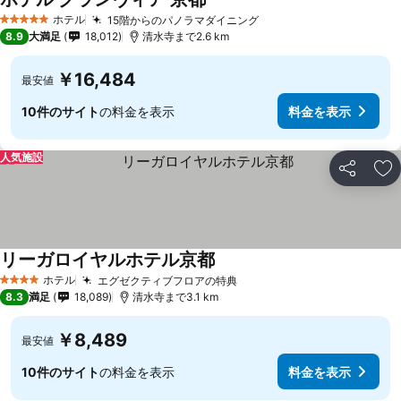
ホテル
15階からのパノラマダイニング
5 ホテルのランク
8.9
大満足
18,012
清水寺まで2.6 km
￥16,484
最安値
10件のサイト
の料金を表示
料金を表示
人気施設
シェア
お
リーガロイヤルホテル京都
ホテル
エグゼクティブフロアの特典
4 ホテルのランク
8.3
満足
18,089
清水寺まで3.1 km
￥8,489
最安値
10件のサイト
の料金を表示
料金を表示