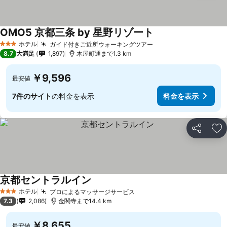
OMO5 京都三条 by 星野リゾート
ホテル
ガイド付きご近所ウォーキングツアー
3 ホテルのランク
8.7
大満足
1,897
木屋町通まで1.3 km
￥9,596
最安値
7件のサイト
の料金を表示
料金を表示
シェア
お
京都セントラルイン
ホテル
プロによるマッサージサービス
3 ホテルのランク
7.3
2,086
金閣寺まで14.4 km
￥8,655
最安値