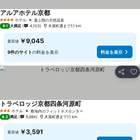
アルアホテル京都
ホテル
最上階の天然温泉
4 ホテルのランク
9.1
大満足
4,103
木屋町通まで1.1 km
￥9,045
最安値
9件のサイト
の料金を表示
料金を表示
シェア
お
トラベロッジ京都四条河原町
ホテル
敷地内のフィットネスセンター
3 ホテルのランク
8.2
満足
6,884
木屋町通まで1.1 km
￥3,591
最安値