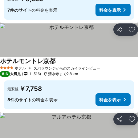
7件のサイト
の料金を表示
料金を表示
シェア
お
ホテルモントレ京都
ホテル
スパラウンジからのスカイラインビュー
4 ホテルのランク
8.6
大満足
11,516
清水寺まで2.8 km
￥7,758
最安値
8件のサイト
の料金を表示
料金を表示
シェア
お