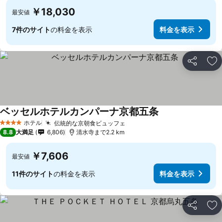
￥18,030
最安値
7件のサイト
の料金を表示
料金を表示
シェア
お
ベッセルホテルカンパーナ京都五条
ホテル
伝統的な京朝食ビュッフェ
4 ホテルのランク
8.8
大満足
6,806
清水寺まで2.2 km
￥7,606
最安値
11件のサイト
の料金を表示
料金を表示
シェア
お