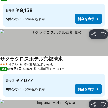
￥9,158
最安値
5件のサイト
の料金を表示
料金を表示
シェア
お
サクラクロスホテル京都清水
ホテル
清水五条駅に近い立地
3 ホテルのランク
9.1
大満足
4,702
木屋町通まで0.4 km
￥7,077
最安値
8件のサイト
の料金を表示
料金を表示
シェア
お