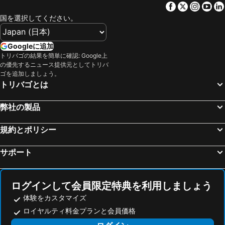
Facebook
Twitter
Insta
Yo
金沢駅
ナゴヤドーム
京都タワーホテル
からすま京都ホテル
国を選択してください。
Namba Station
浜名湖
ホテル ヴィアイン京都駅八条口
OMO3 京都東寺 by 星野リゾート
栄駅
阪神甲子園球場
京都 東急ホテル
ホテルモントレ京都
Googleに追加
三宮駅
福井駅
グリ－ンリッチホテル京都駅南
ホテル法華クラブ京都
トリバゴの結果を簡単に確認: Google上
の優先するニュース提供元としてトリバ
鈴鹿サーキット
関西国際空港
天然温泉 花蛍の湯 ドーミーインＰＲＥＭＩＵＭ京都駅前
ザ ロイヤルパークホテル 京都梅小路
ゴを追加しましょう。
高松駅
天王寺駅
Sakura Terrace The Gallery (サクラテラス ザ ギャラリー)
OMO5 京都三条 by 星野リゾート
トリバゴとは
高野山
琵琶湖
アーバンホテル京都五条プレミアム
ホテルリブマックス京都鴨川前
弊社の製品
大阪城ホール
金山駅
アパホテル＜京都駅前中央口＞
ホテル エムズ・プラス四条大宮
奈良駅
飛騨高山温泉
アーバンホテル南草津
ホテル ヴィラフォンテーヌ ヴィラージュ京都
規約とポリシー
天橋立温泉
心斎橋駅
京都ガーデンパレス
リッチモンドホテルプレミア京都駅前
サポート
岐阜駅
なばなの里
BON 京都清水
Hotel Traveltine Kyoto Kiyamachi
中部国際空港セントレア
姫路駅
フォションホテル京都
ホテルサンルート京都
弁天町駅
三朝温泉
ホテル アマネク 京都河原町五条
ＳＨ ｂｙ ｔｈｅ ｓｑｕａｒｅ ｈｏｔｅｌ京都木屋町
ログインして会員限定特典を利用しましょう
山中温泉
白浜温泉
体験をカスタマイズ
ホテルタビノス京都
Hotel Muso
ロイヤルティ料金プランと会員価格
京橋駅
徳島駅
KIORI Collection Gokomachi
WAYFARER Gojo