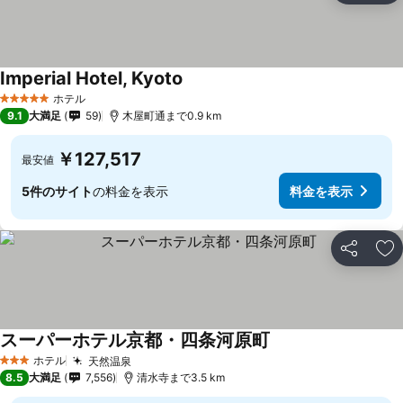
Imperial Hotel, Kyoto
ホテル
5 ホテルのランク
9.1
大満足
59
木屋町通まで0.9 km
￥127,517
最安値
5件のサイト
の料金を表示
料金を表示
シェア
お
スーパーホテル京都・四条河原町
ホテル
天然温泉
3 ホテルのランク
8.5
大満足
7,556
清水寺まで3.5 km