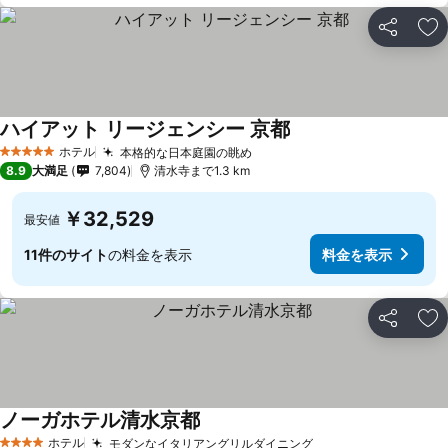
シェア
お
ハイアット リージェンシー 京都
ホテル
本格的な日本庭園の眺め
5 ホテルのランク
8.9
大満足
7,804
清水寺まで1.3 km
￥32,529
最安値
11件のサイト
の料金を表示
料金を表示
シェア
お
ノーガホテル清水京都
ホテル
モダンなイタリアングリルダイニング