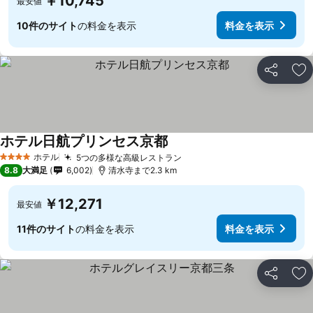
￥10,745
最安値
10件のサイト
の料金を表示
料金を表示
シェア
お
ホテル日航プリンセス京都
ホテル
5つの多様な高級レストラン
4 ホテルのランク
8.8
大満足
6,002
清水寺まで2.3 km
￥12,271
最安値
11件のサイト
の料金を表示
料金を表示
シェア
お