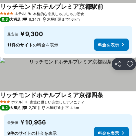
リッチモンドホテルプレミア京都駅前
ホテル
本格的な京風しゃぶしゃぶ朝食
4 ホテルのランク
9.3
大満足
6,347
木屋町通まで1.6 km
￥9,300
最安値
11件のサイト
の料金を表示
料金を表示
シェア
お
リッチモンドホテルプレミア京都四条
ホテル
家族に優しい充実したアメニティ
3 ホテルのランク
9.2
大満足
2,791
木屋町通まで1.4 km
￥10,956
最安値
9件のサイト
の料金を表示
料金を表示