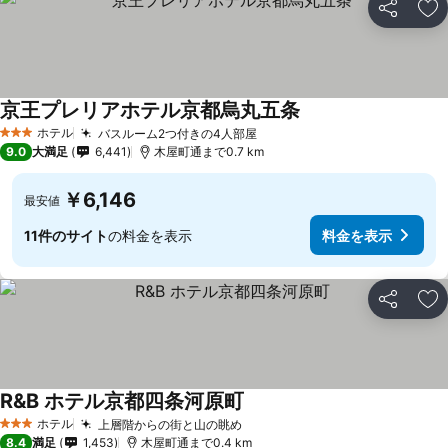
シェア
お
京王プレリアホテル京都烏丸五条
ホテル
バスルーム2つ付きの4人部屋
3 ホテルのランク
9.0
大満足
6,441
木屋町通まで0.7 km
￥6,146
最安値
11件のサイト
の料金を表示
料金を表示
シェア
お
R&B ホテル京都四条河原町
ホテル
上層階からの街と山の眺め
3 ホテルのランク
8.4
満足
1,453
木屋町通まで0.4 km