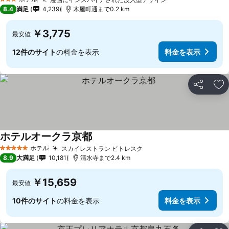
3 ホテルのランク
8.4
満足
4,239
木屋町通まで0.2 km
￥3,775
最安値
12件のサイト
の料金を表示
料金を表示
シェア
お
ホテルオークラ京都
ホテル
スカイレストラン ピトレスク
5 ホテルのランク
8.9
大満足
10,181
清水寺まで2.4 km
￥15,659
最安値
10件のサイト
の料金を表示
料金を表示