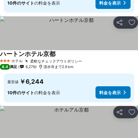
10件のサイト
の料金を表示
料金を表示
シェア
お
ハートンホテル京都
ホテル
柔軟なチェックアウトポリシー
3 ホテルのランク
8.4
満足
6,276
清水寺まで2.9 km
￥6,244
最安値
10件のサイト
の料金を表示
料金を表示
シェア
お