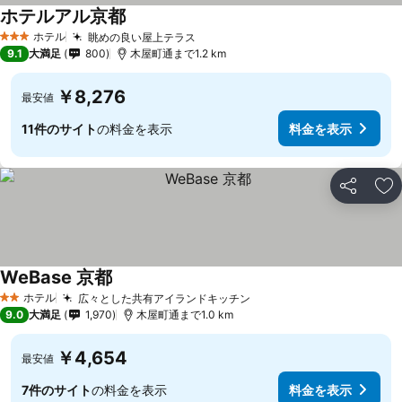
ホテルアル京都
ホテル
眺めの良い屋上テラス
3 ホテルのランク
9.1
大満足
800
木屋町通まで1.2 km
￥8,276
最安値
11件のサイト
の料金を表示
料金を表示
シェア
お
WeBase 京都
ホテル
広々とした共有アイランドキッチン
2 ホテルのランク
9.0
大満足
1,970
木屋町通まで1.0 km
￥4,654
最安値
7件のサイト
の料金を表示
料金を表示