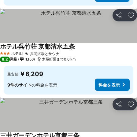
シェア
お
ホテル呉竹荘 京都清水五条
ホテル
共同浴場とサウナ
3 ホテルのランク
8.2
満足
1,156
木屋町通まで0.6 km
￥6,209
最安値
9件のサイト
の料金を表示
料金を表示
シェア
お
三井ガーデンホテル京都三条