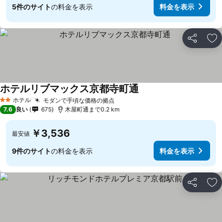
5件のサイト
の料金を表示
料金を表示
シェア
お
ホテルリブマックス京都寺町通
ホテル
モダンで手頃な価格の拠点
2 ホテルのランク
7.6
良い
675
木屋町通まで0.2 km
￥3,536
最安値
9件のサイト
の料金を表示
料金を表示
シェア
お