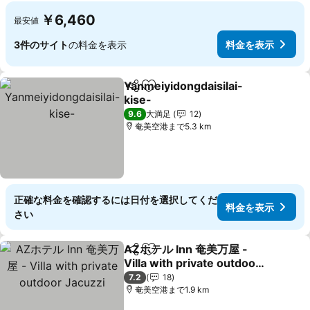
￥6,460
最安値
3件のサイト
の料金を表示
料金を表示
Yanmeiyidongdaisilai-
シェア
お気に入りに追加
kise-
9.6
大満足
12
奄美空港まで5.3 km
正確な料金を確認するには日付を選択してくだ
料金を表示
さい
AZホテル Inn 奄美万屋 -
シェア
お気に入りに追加
Villa with private outdoor
Jacuzzi
7.2
18
奄美空港まで1.9 km