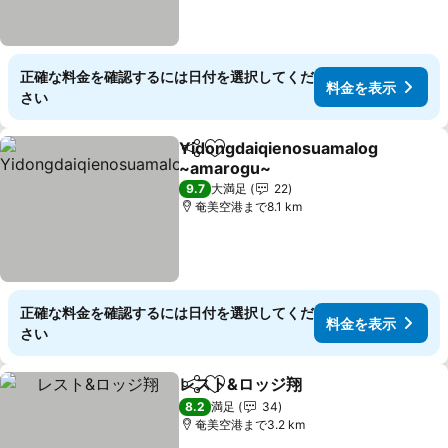
正確な料金を確認するには日付を選択してくだ
料金を表示
さい
Yidongdaiqienosuamalog
シェア
お気に入りに追加
~amarogu~
9.7
大満足
22
奄美空港まで8.1 km
正確な料金を確認するには日付を選択してくだ
料金を表示
さい
レスト&ロッジ翔
シェア
お気に入りに追加
8.2
満足
34
奄美空港まで3.2 km