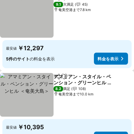
シェア
お気に入りに追加
9.1
大満足
45
奄美空港まで7.8 km
￥12,297
最安値
5件のサイト
の料金を表示
料金を表示
アマミアン・スタイル・ペ
シェア
お気に入りに追加
ンション・グリーンヒル ＜
奄美大島＞
8.2
満足
108
奄美空港まで10.0 km
￥10,395
最安値