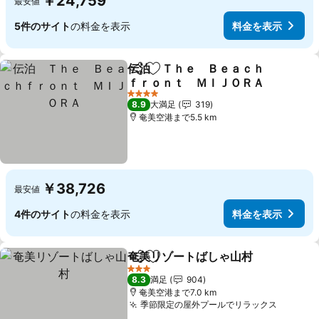
￥24,759
最安値
5件のサイト
の料金を表示
料金を表示
伝泊 Ｔｈｅ Ｂｅａｃｈ
シェア
お気に入りに追加
ｆｒｏｎｔ ＭＩＪＯＲＡ
4 ホテルのランク
8.9
大満足
319
奄美空港まで5.5 km
￥38,726
最安値
4件のサイト
の料金を表示
料金を表示
奄美リゾートばしゃ山村
シェア
お気に入りに追加
3 ホテルのランク
8.3
満足
904
奄美空港まで7.0 km
季節限定の屋外プールでリラックス