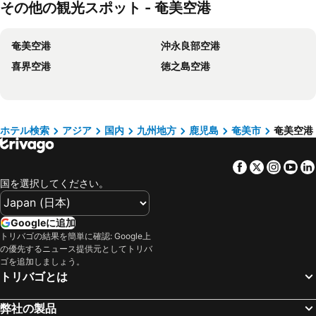
その他の観光スポット - 奄美空港
奄美空港
沖永良部空港
喜界空港
徳之島空港
ホテル検索
アジア
国内
九州地方
鹿児島
奄美市
奄美空港
Facebook
Twitter
Insta
Yo
国を選択してください。
Googleに追加
トリバゴの結果を簡単に確認: Google上
の優先するニュース提供元としてトリバ
ゴを追加しましょう。
トリバゴとは
弊社の製品