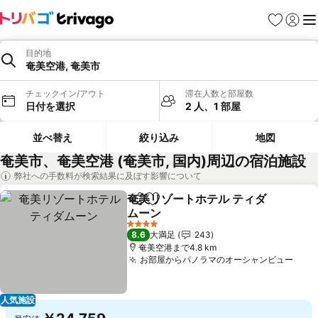
お気に入り
ログイ
メ
目的地
奄美空港, 奄美市
チェックイン/アウト
滞在人数と部屋数
日付を選択
2 人、1 部屋
並べ替え
絞り込み
地図
奄美市、奄美空港 (奄美市, 国内)周辺の宿泊施設
弊社への手数料が検索結果に及ぼす影響について
奄美リゾートホテル ティダ
シェア
お気に入りに追加
ムーン
4 ホテルのランク
8.6
大満足
243
奄美空港まで4.8 km
お部屋からパノラマのオーシャンビュー
人気施設