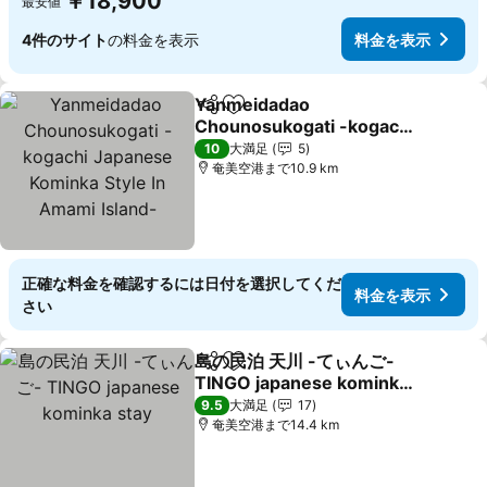
￥18,900
最安値
4件のサイト
の料金を表示
料金を表示
Yanmeidadao
シェア
お気に入りに追加
Chounosukogati -kogachi
Japanese Kominka Style
10
大満足
5
In Amami Island-
奄美空港まで10.9 km
正確な料金を確認するには日付を選択してくだ
料金を表示
さい
島の民泊 天川 -てぃんご-
シェア
お気に入りに追加
TINGO japanese kominka
stay
9.5
大満足
17
奄美空港まで14.4 km