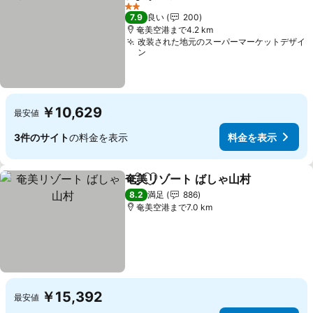
シェア
お気に入りに追加
2 ホテルのランク
7.9
良い
200
奄美空港まで4.2 km
改装された地元のスーパーマーケットデザイ
ン
￥10,629
最安値
3件のサイト
の料金を表示
料金を表示
奄美リゾート ばしゃ山村
シェア
お気に入りに追加
8.2
満足
886
奄美空港まで7.0 km
￥15,392
最安値