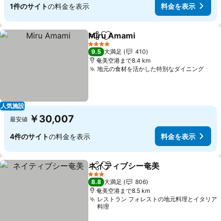
1件のサイト
の料金を表示
料金を表示
Miru Amami
シェア
お気に入りに追加
4 ホテルのランク
9.5
大満足
410
奄美空港まで8.4 km
地元の食材を活かした特別なダイニング
人気施設
￥30,007
最安値
4件のサイト
の料金を表示
料金を表示
ネイティブシー奄美
シェア
お気に入りに追加
3 ホテルのランク
8.8
大満足
806
奄美空港まで8.5 km
レストラン フォレストの地元料理とイタリア
料理