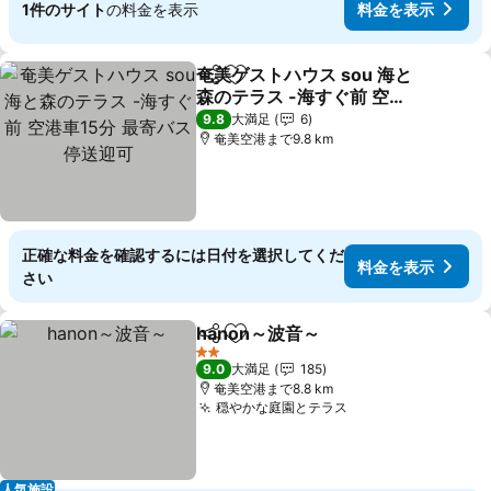
1件のサイト
の料金を表示
料金を表示
奄美ゲストハウス sou 海と
シェア
お気に入りに追加
森のテラス -海すぐ前 空港
車15分 最寄バス停送迎可
9.8
大満足
6
奄美空港まで9.8 km
正確な料金を確認するには日付を選択してくだ
料金を表示
さい
hanon～波音～
シェア
お気に入りに追加
2 ホテルのランク
9.0
大満足
185
奄美空港まで8.8 km
穏やかな庭園とテラス
人気施設