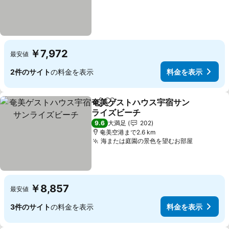
￥7,972
最安値
2件のサイト
の料金を表示
料金を表示
奄美ゲストハウス宇宿サン
シェア
お気に入りに追加
ライズビーチ
9.6
大満足
202
奄美空港まで2.6 km
海または庭園の景色を望むお部屋
￥8,857
最安値
3件のサイト
の料金を表示
料金を表示