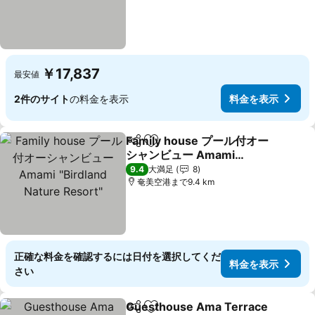
￥17,837
最安値
2件のサイト
の料金を表示
料金を表示
Family house プール付オー
シェア
お気に入りに追加
シャンビュー Amami
"Birdland Nature Resort"
9.4
大満足
8
奄美空港まで9.4 km
正確な料金を確認するには日付を選択してくだ
料金を表示
さい
Guesthouse Ama Terrace
シェア
お気に入りに追加