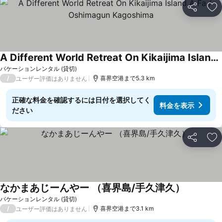
シェア
お
A Different World Retreat On Kikaijima Island A Fa / Oshimagun Kagoshima
料金を表示
バケーションレンタル (貸切)
/
喜界空港まで5.3 km
ユーザー評価はありません
正確な料金を確認するには日付を選択してく
料金を表示
ださい
シェア
お
なかまあじーんやー （喜界島/手久津久）
料金を表
バケーションレンタル (貸切)
/
喜界空港まで3.1 km
ユーザー評価はありません