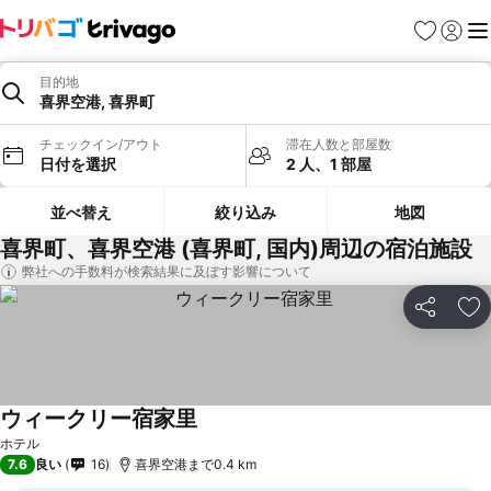
お気に入り
ログイ
メ
目的地
喜界空港, 喜界町
チェックイン/アウト
滞在人数と部屋数
日付を選択
2 人、1 部屋
並べ替え
絞り込み
地図
喜界町、喜界空港 (喜界町, 国内)周辺の宿泊施設
弊社への手数料が検索結果に及ぼす影響について
シェア
お
ウィークリー宿家里
料金を表示
ホテル
7.6
良い
16
喜界空港まで0.4 km