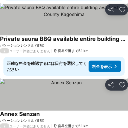
シェア
お
Private sauna BBQ available entire building ava / Oshima County Kagoshima
料金を表示
バケーションレンタル (貸切)
/
喜界空港まで5.1 km
ユーザー評価はありません
正確な料金を確認するには日付を選択してく
料金を表示
ださい
シェア
お
Annex Senzan
料金を表示
バケーションレンタル (貸切)
/
喜界空港まで5.1 km
ユーザー評価はありません