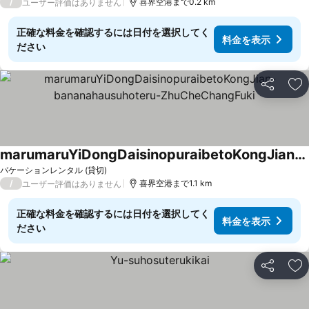
/
喜界空港まで0.2 km
ユーザー評価はありません
正確な料金を確認するには日付を選択してく
料金を表示
ださい
シェア
お
marumaruYiDongDaisinopuraibetoKongJian-bananahausuhoteru-ZhuCheChangFuki
料金を表示
バケーションレンタル (貸切)
/
喜界空港まで1.1 km
ユーザー評価はありません
正確な料金を確認するには日付を選択してく
料金を表示
ださい
シェア
お