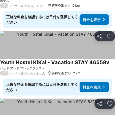
料金を表示
ホテル
/
喜界空港まで1.0 km
ユーザー評価はありません
正確な料金を確認するには日付を選択してく
料金を表示
ださい
シェア
お
Youth Hostel KiKai - Vacation STAY 46558v
料
ベッド アンド ブレックファスト
/
喜界空港まで0.2 km
ユーザー評価はありません
正確な料金を確認するには日付を選択してく
料金を表示
ださい
シェア
お