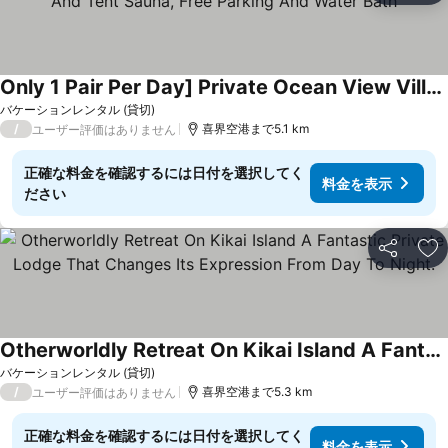
Only 1 Pair Per Day] Private Ocean View Villa With Bbq And Tent Sauna, Free Parking And Water Bath
料金を表示
バケーションレンタル (貸切)
/
喜界空港まで5.1 km
ユーザー評価はありません
正確な料金を確認するには日付を選択してく
料金を表示
ださい
シェア
お
Otherworldly Retreat On Kikai Island A Fantastic Private Lodge That Changes Its Expression From Day To Night.
料金を表示
バケーションレンタル (貸切)
/
喜界空港まで5.3 km
ユーザー評価はありません
正確な料金を確認するには日付を選択してく
料金を表示