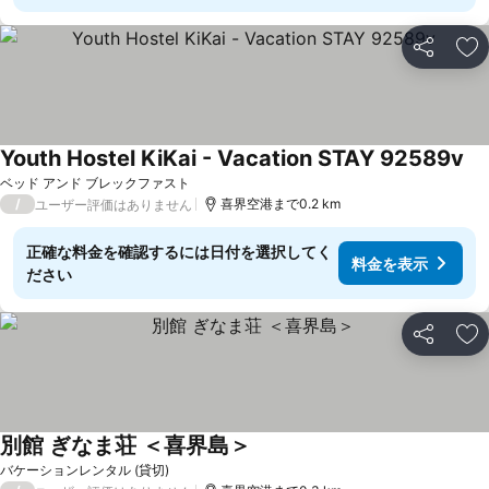
シェア
お
Youth Hostel KiKai - Vacation STAY 92589v
料
ベッド アンド ブレックファスト
/
喜界空港まで0.2 km
ユーザー評価はありません
正確な料金を確認するには日付を選択してく
料金を表示
ださい
シェア
お
別館 ぎなま荘 ＜喜界島＞
料金を表示
バケーションレンタル (貸切)