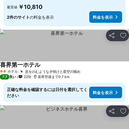
￥10,810
最安値
2件のサイト
の料金を表示
料金を表示
シェア
お
喜界第一ホテル
料金を表示
ホテル
息をのむような夕焼けと星空の眺め
料金を表示
2 ホテルのランク
7.7
良い
229
喜界空港まで0.7 km
正確な料金を確認するには日付を選択してく
料金を表示
ださい
シェア
お