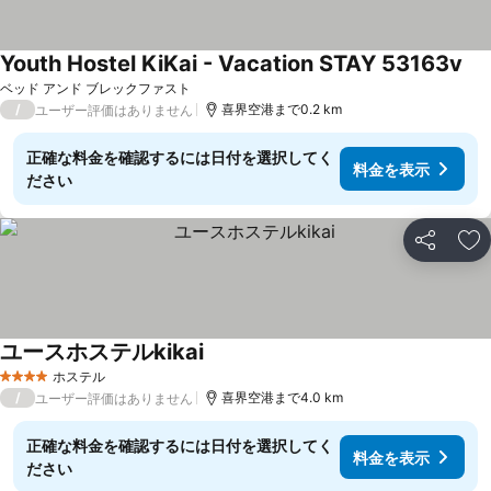
Youth Hostel KiKai - Vacation STAY 53163v
料
ベッド アンド ブレックファスト
/
喜界空港まで0.2 km
ユーザー評価はありません
正確な料金を確認するには日付を選択してく
料金を表示
ださい
シェア
お
ユースホステルkikai
料金を表示
ホステル
4 ホテルのランク
/
喜界空港まで4.0 km
ユーザー評価はありません
正確な料金を確認するには日付を選択してく
料金を表示
ださい