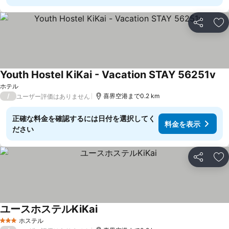
シェア
お
Youth Hostel KiKai - Vacation STAY 56251v
料
ホテル
/
喜界空港まで0.2 km
ユーザー評価はありません
正確な料金を確認するには日付を選択してく
料金を表示
ださい
シェア
お
ユースホステルKiKai
料金を表示
ホステル
3 ホテルのランク