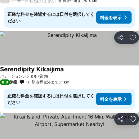
/
喜界空港まで0.3 km
ユーザー評価はありません
正確な料金を確認するには日付を選択してく
料金を表示
ださい
シェア
お
Serendipity Kikaijima
料金を表示
バケーションレンタル (貸切)
8.0
満足
1
喜界空港まで5.1 km
正確な料金を確認するには日付を選択してく
料金を表示
ださい
シェア
お