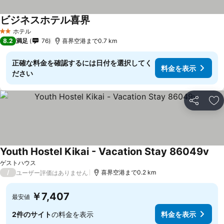
ビジネスホテル喜界
料金を表示
ホテル
2 ホテルのランク
8.2
満足
76
喜界空港まで0.7 km
正確な料金を確認するには日付を選択してく
料金を表示
ださい
シェア
お
Youth Hostel Kikai - Vacation Stay 86049v
料
ゲストハウス
/
喜界空港まで0.2 km
ユーザー評価はありません
￥7,407
最安値
2件のサイト
の料金を表示
料金を表示