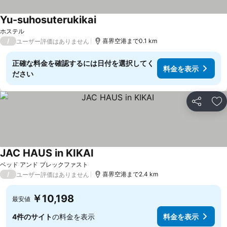
Yu-suhosuterukikai
料金を表示
ホステル
/
喜界空港まで0.1 km
ユーザー評価はありません
正確な料金を確認するには日付を選択してく
料金を表示
ださい
シェア
お
JAC HAUS in KIKAI
料金を表示
ベッド アンド ブレックファスト
/
喜界空港まで2.4 km
ユーザー評価はありません
￥10,198
最安値
4件のサイト
の料金を表示
料金を表示