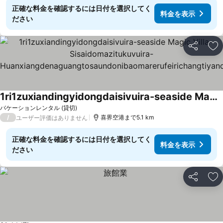
正確な料金を確認するには日付を選択してく
料金を表示
ださい
シェア
お
1ri1zuxiandingyidongdaisivuira-seaside Magic Villa- Sisaidomazitukuvuira- Huanxiangdenaguangtosaundonibaomarerufeirichangtiyandaiqiesu
料金を表示
バケーションレンタル (貸切)
/
喜界空港まで5.1 km
ユーザー評価はありません
正確な料金を確認するには日付を選択してく
料金を表示
ださい
シェア
お