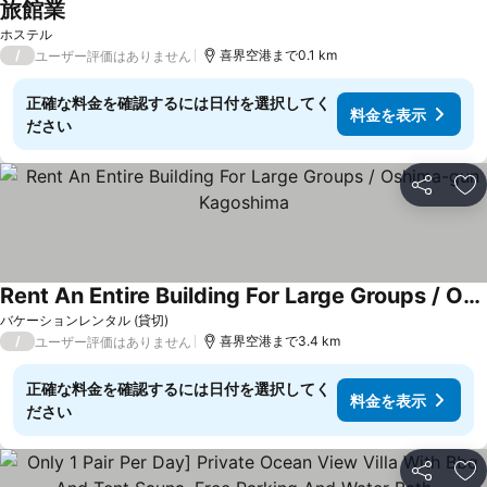
旅館業
料金を表示
ホステル
/
喜界空港まで0.1 km
ユーザー評価はありません
正確な料金を確認するには日付を選択してく
料金を表示
ださい
シェア
お
Rent An Entire Building For Large Groups / Oshima-gun Kagoshima
料金を表示
バケーションレンタル (貸切)
/
喜界空港まで3.4 km
ユーザー評価はありません
正確な料金を確認するには日付を選択してく
料金を表示
ださい
シェア
お