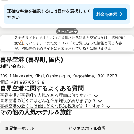
正確な料金を確認するには日付を選択してく
料金を表示
ださい
さらに表示
各予約サイトからトリバゴに提供される料金と空室状況は、継続的に
変化しています。そのためトリバゴでご覧になった情報と同じ内容
が、移動先の予約サイトにも表示されているとは限りません。
喜界空港 (喜界町, 国内)
お問い合わせ
209-1 Nakazato, Kikai, Oshima-gun, Kagoshima
,
891-6203
,
電話
:
+81(997)654318
喜界空港に関するよくある質問
喜界空港が喜界町で人気がある理由は何ですか？
喜界空港の近くにはどんな宿泊施設がありますか？
喜界空港の近くには他にどんな観光名所がありますか？
その他の人気ホテル＆旅館
喜界第一ホテル
ビジネスホテル喜界