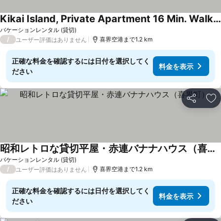
Kikai Island, Private Apartment 16 Min. Walk From Airport, Supermarket Nearby!
料金を表示
バケーションレンタル (貸切)
/
喜界空港まで1.2 km
ユーザー評価はありません
正確な料金を確認するには日付を選択してく
料金を表示
ださい
シェア
お
昭和レトロな貸切平屋・赤連バナナハウス（喜界町）
料金を表示
バケーションレンタル (貸切)
/
喜界空港まで1.2 km
ユーザー評価はありません
正確な料金を確認するには日付を選択してく
料金を表示
ださい