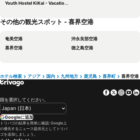
Youth Hostel KiKai - Vacation STAY 56251v
その他の観光スポット - 喜界空港
奄美空港
沖永良部空港
喜界空港
徳之島空港
ホテル検索
アジア
国内
九州地方
鹿児島
喜界町
喜界空港
Facebook
Twitter
Insta
Yo
国を選択してください。
Googleに追加
トリバゴの結果を簡単に確認: Google上
の優先するニュース提供元としてトリバ
ゴを追加しましょう。