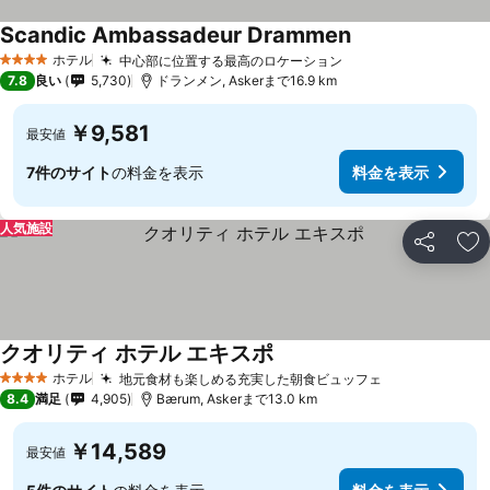
Scandic Ambassadeur Drammen
ホテル
中心部に位置する最高のロケーション
4 ホテルのランク
7.8
良い
5,730
ドランメン, Askerまで16.9 km
￥9,581
最安値
7件のサイト
の料金を表示
料金を表示
人気施設
シェア
お
クオリティ ホテル エキスポ
ホテル
地元食材も楽しめる充実した朝食ビュッフェ
4 ホテルのランク
8.4
満足
4,905
Bærum, Askerまで13.0 km
￥14,589
最安値