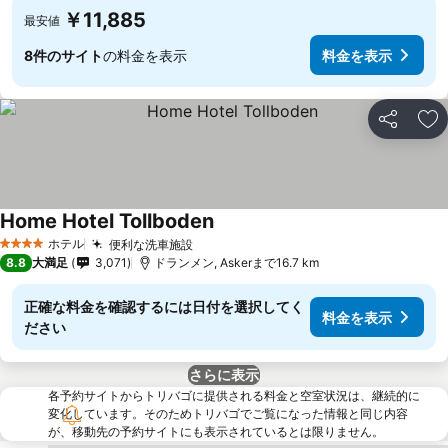
￥11,885
最安値
8件のサイト
の料金を表示
料金を表示
シェア
お
Home Hotel Tollboden
ホテル
便利な洗車施設
4 ホテルのランク
8.8
大満足
3,071
ドランメン, Askerまで16.7 km
正確な料金を確認するには日付を選択してく
料金を表示
ださい
さらに表示
各予約サイトからトリバゴに提供される料金と空室状況は、継続的に
変化しています。そのためトリバゴでご覧になった情報と同じ内容
が、移動先の予約サイトにも表示されているとは限りません。