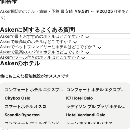
価格帯
Asker周辺のホテル・旅館 -
予算
最安値
‎￥9,581
～
‎￥26,125
(1泊あた
り)
Askerに関するよくある質問
Askerで最もおすすめのホテルはどこですか？
Askerで最高級のホテルはどこですか？
Askerでペットフレンドリーなホテルはどこですか？
Askerで最高のスパ付きホテルはどこですか？
Askerでプール付きのホテルはどこですか？
Askerのホテル
他にもこんな宿泊施設がオススメです
コンフォート ホテル エクスプレス ユングストルゲット
コンフォート ホテル エクスプレス セントラル ステーション
Citybox Oslo
K7 Hotel Oslo
スマートホテル オスロ
ラディソン ブル プラザ ホテル、オスロ
Scandic Byporten
Hotel Verdandi Oslo
コンフォート ホテル グランド セントラル
トーン ホテル テルミナス