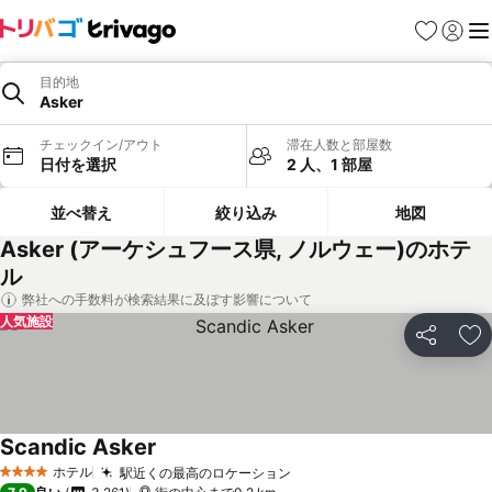
お気に入り
ログイ
メ
目的地
Asker
チェックイン/アウト
滞在人数と部屋数
日付を選択
2 人、1 部屋
並べ替え
絞り込み
地図
Asker (アーケシュフース県, ノルウェー)のホテ
ル
弊社への手数料が検索結果に及ぼす影響について
人気施設
シェア
お
Scandic Asker
ホテル
駅近くの最高のロケーション
4 ホテルのランク