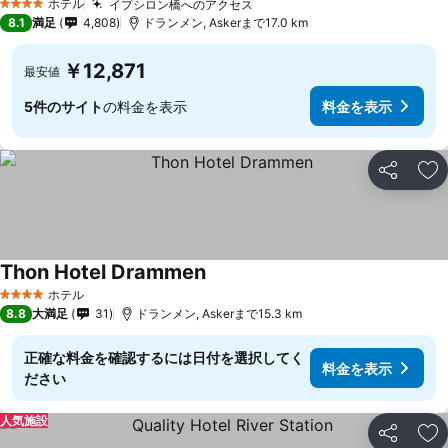
ホテル
イプシロン橋へのアクセス
4 ホテルのランク
8.1
満足
4,808
ドランメン, Askerまで17.0 km
￥12,871
最安値
5件のサイト
の料金を表示
料金を表示
シェア
お
Thon Hotel Drammen
ホテル
4 ホテルのランク
8.8
大満足
31
ドランメン, Askerまで15.3 km
正確な料金を確認するには日付を選択してく
料金を表示
ださい
人気施設
シェア
お