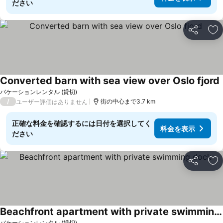
ださい
シェア
お
Converted barn with sea view over Oslo fjord
バケーションレンタル (貸切)
/
街の中心まで3.7 km
ユーザー評価はありません
正確な料金を確認するには日付を選択してく
料金を表示
ださい
シェア
お
Beachfront apartment with private swimming dock
バケーションレンタル (貸切)