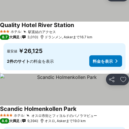
Quality Hotel River Station
ホテル
駅直結のアクセス
3 ホテルのランク
8.7
大満足
3,010
ドランメン, Askerまで16.7 km
￥26,125
最安値
2件のサイト
の料金を表示
料金を表示
シェア
お
Scandic Holmenkollen Park
ホテル
オスロ市街とフィヨルドのパノラマビュー
4 ホテルのランク
8.6
大満足
9,394
オスロ, Askerまで19.0 km