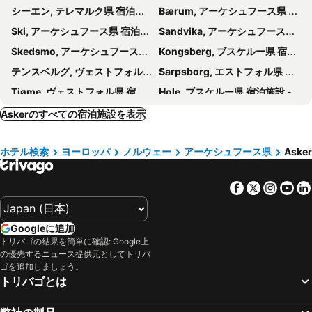
シーエン, テレマルク県 宿泊施設 -
Bærum, アーケシュフース県 宿泊施設 -
トーン ホテル エウロパ
Scandic Holberg
Ski, アーケシュフース県 宿泊施設 -
Sandvika, アーケシュフース県 宿泊施設 -
Home Hotel Folketeateret
トーン ホテル スペクトロム
Skedsmo, アーケシュフース県 宿泊施設 -
Kongsberg, ブスケルー県 宿泊施設 -
Home Hotel Gabelshus
Saga Hotel Oslo, WorldHotels Crafted
テンスベルグ, ヴェストフォル県 宿泊施設 -
Sarpsborg, エストフォル県 宿泊施設 -
Radisson RED Oslo City Centre, A Verified Net Zero Hotel
The Norwegian E-hotel Great Deal!
Tjøme, ヴェストフォル県 宿泊施設 -
Hole, ブスケルー県 宿泊施設 -
Scandic Asker
クオリティ ホテル リーグケーレン
Modum, ブスケルー県 宿泊施設 -
フレドリクスタ, エストフォル県 宿泊施設 -
Askerのすべての宿泊施設を表示
トーン ホテル ヴェトレ
Emma Gjestehus
ポースグラン, テレマルク県 宿泊施設 -
Halden, エストフォル県 宿泊施設 -
Storstua omsorgs- og konferansesenter
クオリティ ホテル エキスポ
ホテル検索
ヨーロッパ
ノルウェー
アーケシュフース県
Asker
Røyken, ブスケルー県 宿泊施設 -
Ringerike, ブスケルー県 宿泊施設 -
Hotel Montebello
Quality Hotel River Station
モス, エストフォル県 宿泊施設 -
Sørum, アーケシュフース県 宿泊施設 -
Home Hotel Tollboden
Villa Internationals
Facebook
Twitter
Insta
Yo
Eidsberg, エストフォル県 宿泊施設 -
Eidsvoll, アーケシュフース県 宿泊施設 -
Hotel Filip
Amerikalinjen
オスロ, オスロ 宿泊施設 -
ガーデモエン, アーケシュフース県 宿泊施設 -
Sommerro
トーン ホテル ブリストル オスロ
Googleに追加
Ullensaker, アーケシュフース県 宿泊施設 -
Charlottenberg, ヴェルムランド県 宿泊施設 -
クオリティ ホテル エントリー
トリバゴの結果を簡単に確認: Google上
ドランメン, ブスケルー県 宿泊施設 -
ハーマル, ヘードマルク県 宿泊施設 -
の優先するニュース提供元としてトリバ
ゴを追加しましょう。
Lillestrøm, アーケシュフース県 宿泊施設 -
Nannestad, アーケシュフース県 宿泊施設 -
トリバゴとは
ベルゲン, ホルダラン県 宿泊施設 -
トロムソ, トロムス県 宿泊施設 -