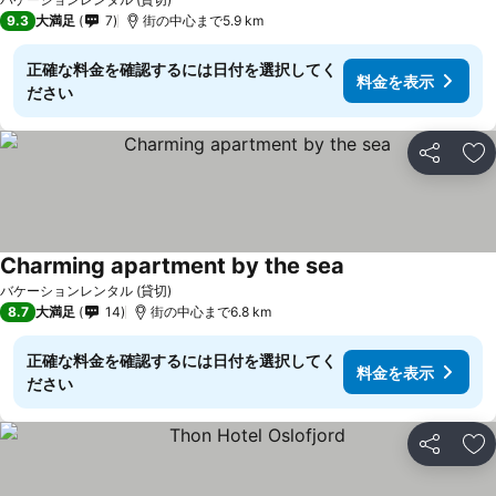
9.3
大満足
7
街の中心まで5.9 km
正確な料金を確認するには日付を選択してく
料金を表示
ださい
シェア
お
Charming apartment by the sea
バケーションレンタル (貸切)
8.7
大満足
14
街の中心まで6.8 km
正確な料金を確認するには日付を選択してく
料金を表示
ださい
シェア
お