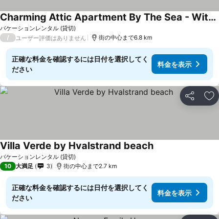
Charming Attic Apartment By The Sea - With Fireplace And Cozy Living Room
バケーションレンタル (貸切)
/
街の中心まで6.8 km
ユーザー評価はありません
正確な料金を確認するには日付を選択してく
料金を表示
ださい
シェア
お
Villa Verde by Hvalstrand beach
バケーションレンタル (貸切)
10
大満足
3
街の中心まで2.7 km
正確な料金を確認するには日付を選択してく
料金を表示
ださい