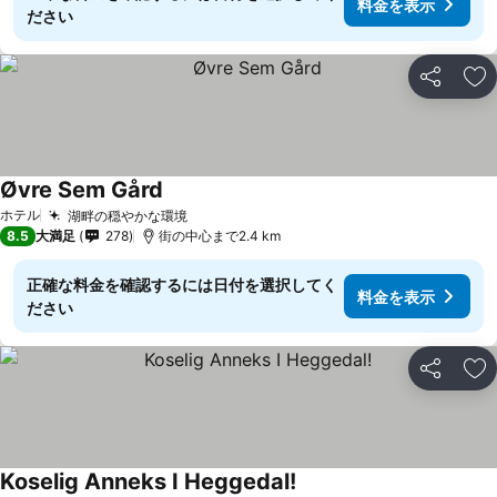
料金を表示
ださい
シェア
お
Øvre Sem Gård
ホテル
湖畔の穏やかな環境
8.5
大満足
278
街の中心まで2.4 km
正確な料金を確認するには日付を選択してく
料金を表示
ださい
シェア
お
Koselig Anneks I Heggedal!