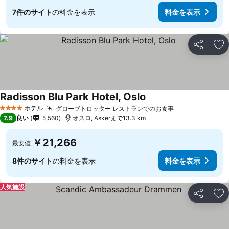
7件のサイト
の料金を表示
料金を表示
シェア
お
Radisson Blu Park Hotel, Oslo
ホテル
グローブトロッター レストランでのお食事
4 ホテルのランク
7.9
良い
5,560
オスロ, Askerまで13.3 km
￥21,266
最安値
8件のサイト
の料金を表示
料金を表示
人気施設
シェア
お