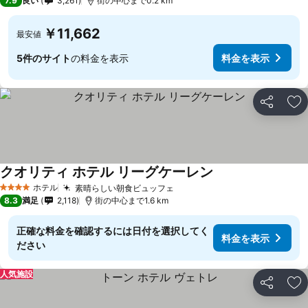
7.9
良い
3,261
街の中心まで0.2 km
￥11,662
最安値
5件のサイト
の料金を表示
料金を表示
シェア
お
クオリティ ホテル リーグケーレン
ホテル
素晴らしい朝食ビュッフェ
4 ホテルのランク
8.3
満足
2,118
街の中心まで1.6 km
正確な料金を確認するには日付を選択してく
料金を表示
ださい
人気施設
シェア
お