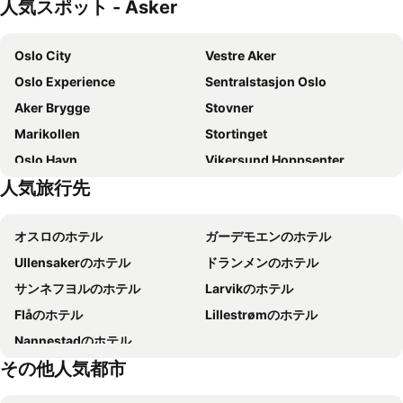
人気スポット - Asker
クラリオン ホテル ザ ハブ
Karl Johan Hotel
トーン ホテル オペラ
Comfort Hotel Karl Johan
Oslo City
Vestre Aker
トーン ホテル アストリア
Scandic Oslo City
Oslo Experience
Sentralstasjon Oslo
スカンディック フォルネブ
グラン ホテル
Aker Brygge
Stovner
Home Hotel Bastion
コンフォート ホテル ボルスパーケン
Marikollen
Stortinget
Cochs Pensjonat
Bob W Oslo Sentralen
Oslo Havn
Vikersund Hoppsenter
コンフォート ホテル ユニオン ブリゲ - ドランメン
トーン ホテル スロッツパルケン
人気旅行先
Trekanten
Sandvika Storsenter
Scandic Holmenkollen Park
Radisson Blu Park Hotel, Oslo
Unity Arena
Bygdøy
Scandic Karl Johan
スカンディック グレンセン オスロ
オスロのホテル
ガーデモエンのホテル
Vikingskipshuset
Ullern
Clarion Hotel Oslo
Scandic Ambassadeur Drammen
Ullensakerのホテル
ドランメンのホテル
Norwegian Museum of Cultural History
Bragernes Torg
スカンディック セント オラヴス プラス
Hobo Oslo
サンネフヨルのホテル
Larvikのホテル
Norsk Sjøfartsmuseum
Sagene
トーン ホテル ムンク
トーン ホテル セシル
Flåのホテル
Lillestrømのホテル
Hockey: Vålerenga - Sparta Warriors
Vigeland Museet
Thon Hotel Oslofjord
Scandic Sjølyst
Nannestadのホテル
Nordstrand
Rådhuset
Oslo Guldsmeden
トーン ホテル ビカ アトリウム
その他人気都市
フログネル公園
Stortorvet
ファースト ホテル ミレニアム
ホテル ボンデハイメン
Skutebrygga
Best Western Plus City Hotel
Radisson Blu Scandinavia Hotel, Oslo