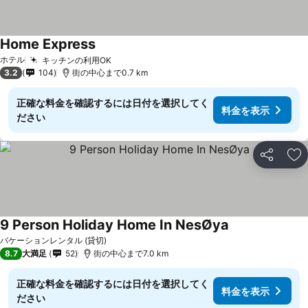
Home Express
ホテル
キッチンの利用OK
3.2
104
街の中心まで0.7 km
正確な料金を確認するには日付を選択してく
料金を表示
ださい
シェア
お
9 Person Holiday Home In NesØya
バケーションレンタル (貸切)
8.7
大満足
52
街の中心まで7.0 km
正確な料金を確認するには日付を選択してく
料金を表示
ださい