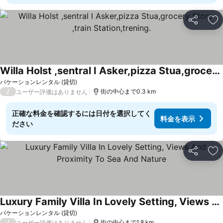
シェア
お
Willa Holst ,sentral I Asker,pizza Stua,grocery Store ,train Station,trening.
バケーションレンタル (貸切)
/
街の中心まで0.3 km
ユーザー評価はありません
正確な料金を確認するには日付を選択してく
料金を表示
ださい
シェア
お
Luxury Family Villa In Lovely Setting, Views And Proximity To Sea And Nature
バケーションレンタル (貸切)
/
街の中心まで1.8 km
ユーザー評価はありません