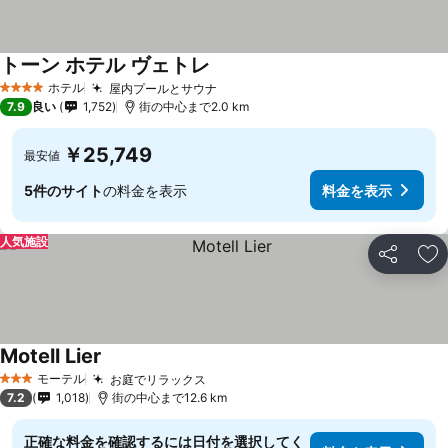
トーン ホテル ヴェトレ
ホテル
屋内プールとサウナ
4 ホテルのランク
7.9
良い
1,752
街の中心まで2.0 km
￥25,749
最安値
5件のサイト
の料金を表示
料金を表示
人気施設
シェア
お
Motell Lier
モーテル
お庭でリラックス
3 ホテルのランク
7.2
1,018
街の中心まで12.6 km
正確な料金を確認するには日付を選択してく