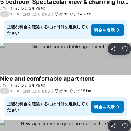
5 bedroom Spectacular view & charming house in Vollen centre
バケーションレンタル (貸切)
/
街の中心まで4.2 km
ユーザー評価はありません
正確な料金を確認するには日付を選択してく
料金を表示
ださい
シェア
お
Nice and comfortable apartment
バケーションレンタル (貸切)
/
街の中心まで2.5 km
ユーザー評価はありません
正確な料金を確認するには日付を選択してく
料金を表示
ださい
シェア
お