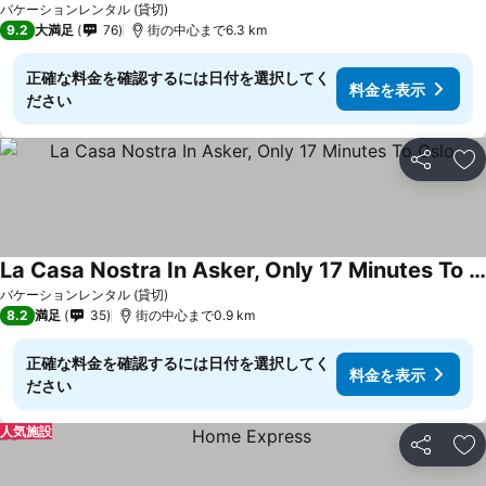
バケーションレンタル (貸切)
9.2
大満足
76
街の中心まで6.3 km
正確な料金を確認するには日付を選択してく
料金を表示
ださい
シェア
お
La Casa Nostra In Asker, Only 17 Minutes To Oslo
バケーションレンタル (貸切)
8.2
満足
35
街の中心まで0.9 km
正確な料金を確認するには日付を選択してく
料金を表示
ださい
人気施設
シェア
お