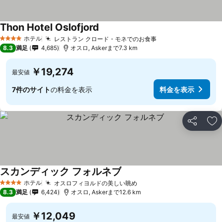
Thon Hotel Oslofjord
ホテル
レストラン クロード・モネでのお食事
4 ホテルのランク
8.3
満足
4,685
オスロ, Askerまで7.3 km
￥19,274
最安値
7件のサイト
の料金を表示
料金を表示
シェア
お
スカンディック フォルネブ
ホテル
オスロフィヨルドの美しい眺め
4 ホテルのランク
8.3
満足
6,424
オスロ, Askerまで12.6 km
￥12,049
最安値