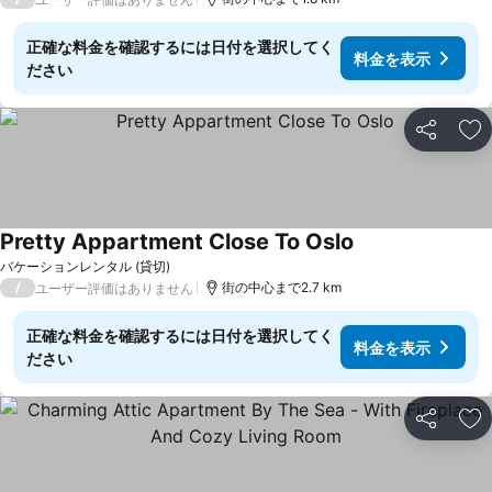
正確な料金を確認するには日付を選択してく
料金を表示
ださい
シェア
お
Pretty Appartment Close To Oslo
バケーションレンタル (貸切)
/
街の中心まで2.7 km
ユーザー評価はありません
正確な料金を確認するには日付を選択してく
料金を表示
ださい
シェア
お