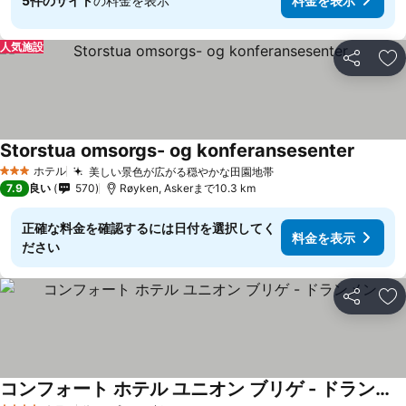
5件のサイト
の料金を表示
料金を表示
人気施設
シェア
お
Storstua omsorgs- og konferansesenter
ホテル
美しい景色が広がる穏やかな田園地帯
3 ホテルのランク
7.9
良い
570
Røyken, Askerまで10.3 km
正確な料金を確認するには日付を選択してく
料金を表示
ださい
シェア
お
コンフォート ホテル ユニオン ブリゲ - ドランメン