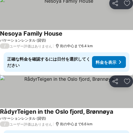
シェア
お
Nesoya Family House
バケーションレンタル (貸切)
/
街の中心まで6.4 km
ユーザー評価はありません
正確な料金を確認するには日付を選択してく
料金を表示
ださい
シェア
お
RådyrTeigen in the Oslo fjord, Brønnøya
バケーションレンタル (貸切)
/
街の中心まで6.6 km
ユーザー評価はありません