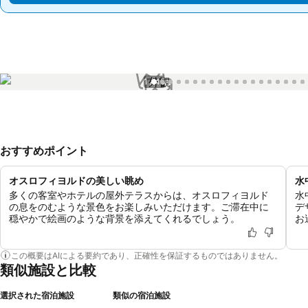
1 / 45
おすすめポイント
オスロフィヨルドの美しい眺め
水
多くの客室やホテルの屋外テラスからは、オスロフィヨルド
水
の息をのむような景色をお楽しみいただけます。ご滞在中に
デ
穏やかで絵画のような背景を添えてくれるでしょう。
お
この概要はAIによる要約であり、正確性を保証するものではありません。
類似施設と比較
選択された宿泊施設
類似の宿泊施設