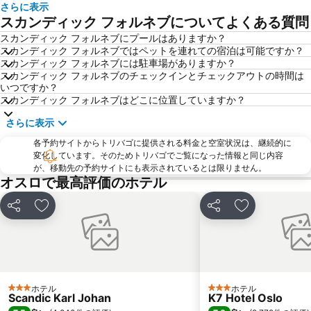
さらに表示
スカンディック フォルネブについてよくある質問
スカンディック フォルネブにプールはありますか？
スカンディック フォルネブではペットを連れての宿泊は可能ですか？
スカンディック フォルネブには駐車場がありますか？
スカンディック フォルネブのチェックインとチェックアウトの時間は
いつですか？
スカンディック フォルネブはどこに位置していますか？
さらに表示
各予約サイトからトリバゴに提供される料金と空室状況は、継続的に
変化しています。そのためトリバゴでご覧になった情報と同じ内容
が、移動先の予約サイトにも表示されているとは限りません。
オスロで最高評価のホテル
シェア
お気に入りに追加
シェア
お気に入りに
ホテル
ホテル
3 ホテルのランク
3 ホテルのランク
Scandic Karl Johan
K7 Hotel Oslo