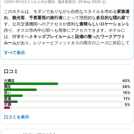
1,000+件の口コミからAIが要約 · 最終更新日 : 29 May 2026
このホテルは、モダンでありながら自然なスタイルを求める
家族連
れ
、
観光客
、
予算重視の旅行者
にとって理想的な
多目的な隠れ家
で
す。公共交通機関へのアクセスが便利な
素晴らしいロケーション
を
誇り、オスロ市内中心部へも簡単にアクセスできます。ホテルに
は、特筆すべき
キッズプレイルーム
と
設備の整ったワークアウト
ルーム
があり、レジャーとフィットネスの両方のニーズに対応して
います。宿泊客は、
フレンドリーで親切なスタッフ
と、多様な選択
すべて表示
肢がある
充実した質の高い朝食ビュッフェ
を一貫して高く評価して
います。本当に思い出に残る滞在にするには、美しい景色を楽しめ
る
海の見える部屋
の予約をご検討ください。
口コミ
大満足
43
%
満足
26
%
良い
15
%
普通
11
%
不満
5
%
口コミを表示