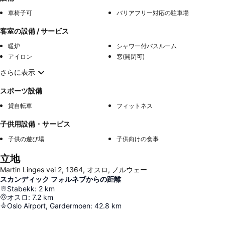
車椅子可
バリアフリー対応の駐車場
客室の設備 / サービス
暖炉
シャワー付バスルーム
アイロン
窓(開閉可)
さらに表示
スポーツ設備
貸自転車
フィットネス
子供用設備・サービス
子供の遊び場
子供向けの食事
立地
Martin Linges vei 2, 1364, オスロ, ノルウェー
スカンディック フォルネブからの距離
Stabekk
:
2
km
オスロ
:
7.2
km
Oslo Airport, Gardermoen
:
42.8
km