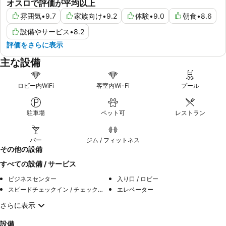
オスロで評価が平均以上
雰囲気
•
9.7
家族向け
•
9.2
体験
•
9.0
朝食
•
8.6
設備やサービス
•
8.2
評価をさらに表示
主な設備
ロビー内WiFi
客室内Wi-Fi
プール
駐車場
ペット可
レストラン
バー
ジム / フィットネス
その他の設備
すべての設備 / サービス
ビジネスセンター
入り口 / ロビー
スピードチェックイン / チェックアウト
エレベーター
さらに表示
設備