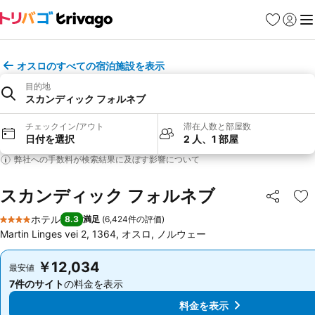
お気に入り
ログイ
メ
オスロのすべての宿泊施設を表示
目的地
スカンディック フォルネブ
チェックイン/アウト
滞在人数と部屋数
日付を選択
2 人、1 部屋
弊社への手数料が検索結果に及ぼす影響について
スカンディック フォルネブ
シェア
お
ホテル
8.3
満足
(
6,424件の評価
)
4 ホテルのランク
Martin Linges vei 2, 1364, オスロ, ノルウェー
￥12,034
￥12,034
最安値
最安値
7件のサイト
の料金を表示
7件のサイト
の料金を表示
料金を表示
料金を表示