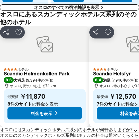
オスロのすべての宿泊施設を表示
オスロにあるスカンディックホテルズ系列のその
他のホテル
シェア
お気に入りに追加
シェア
お気に入りに
ホテル
ホテル
4 ホテルのランク
4 ホテルのランク
Scandic Holmenkollen Park
Scandic Helsfyr
8.6
8.4
大満足
(
9,394件の評価
)
満足
(
7,946件の評価
)
オスロ, 街の中心まで7.1 km
オスロ, 街の中心まで3.1
￥11,870
￥12,570
最安値
最安値
8件のサイト
の料金を表示
7件のサイト
の料金を
料金を表示
料金を表
オスロに関するよくある質問
オスロにはスカンディックホテルズ系列のホテルが何軒ありますか?
オスロのスカンディックホテルズ系列のホテルの料金は通常いくらくら