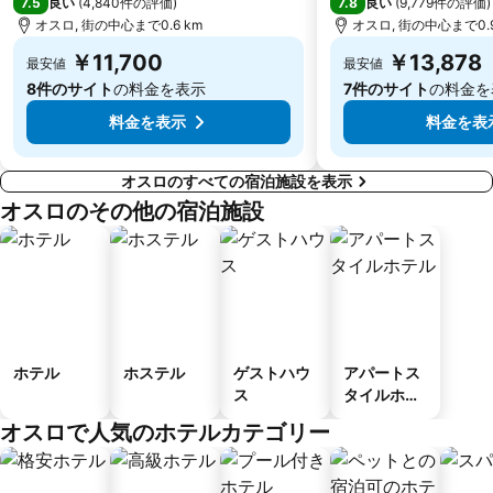
7.5
7.8
良い
(
4,840件の評価
)
良い
(
9,779件の評価
)
オスロ, 街の中心まで0.6 km
オスロ, 街の中心まで0.9
￥11,700
￥13,878
最安値
最安値
8件のサイト
の料金を表示
7件のサイト
の料金を
料金を表示
料金を表
オスロのすべての宿泊施設を表示
オスロのその他の宿泊施設
ホテル
ホステル
ゲストハウ
アパートス
ス
タイルホテ
ル
オスロで人気のホテルカテゴリー