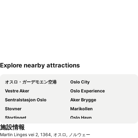
Explore nearby attractions
地図を拡大
オスロ・ガーデモエン空港
Oslo City
Vestre Aker
Oslo Experience
Sentralstasjon Oslo
Aker Brygge
Stovner
Marikollen
Stortinget
Oslo Havn
施設情報
Vikersund Hoppsenter
Martin Linges vei 2, 1364, オスロ, ノルウェー