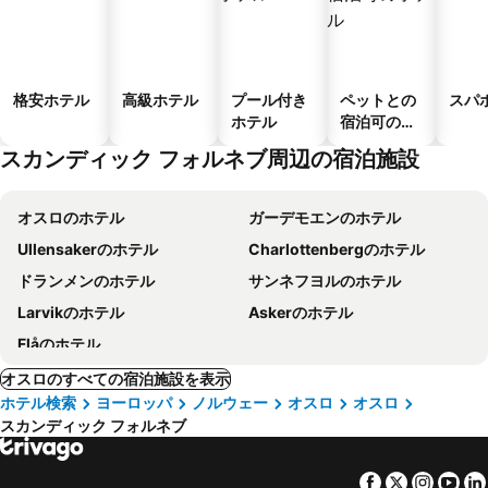
格安ホテル
高級ホテル
プール付き
ペットとの
スパ
ホテル
宿泊可のホ
テル
スカンディック フォルネブ周辺の宿泊施設
オスロのホテル
ガーデモエンのホテル
Ullensakerのホテル
Charlottenbergのホテル
ドランメンのホテル
サンネフヨルのホテル
Larvikのホテル
Askerのホテル
Flåのホテル
オスロのすべての宿泊施設を表示
ホテル検索
ヨーロッパ
ノルウェー
オスロ
オスロ
スカンディック フォルネブ
Facebook
Twitter
Insta
Yo