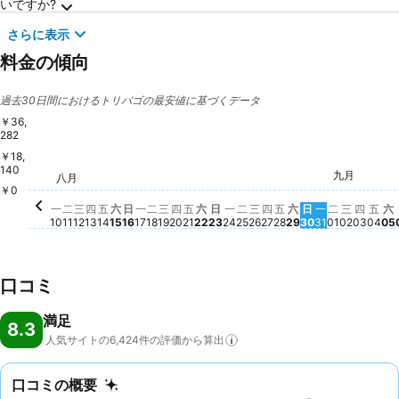
いですか?
さらに表示
料金の傾向
過去30日間におけるトリバゴの最安値に基づくデータ
￥36,
282
￥18,
星期
￥3
140
九月
星期三, 
￥29,30
星期二, 九
￥28,620
八月
星期三, 八月 12
￥26,738
星期四, 八月 13
￥26,236
星期一, 八月 10
￥25,826
星期三, 八月 19
￥25,492
星期二, 八月 18
￥24,511
星期二, 八月 11
￥23,625
星期一, 八月 17
￥23,638
星期四
￥23,
星期四, 八月 27
￥22,910
星期四, 八月 20
￥22,720
星期三, 八月 26
￥22,724
星期日, 八月 16
￥22,381
星期六, 八月 29
￥22,425
星
￥
星期六, 八月 15
￥21,475
星期一, 八月 24
￥21,581
星期五, 八月 21
￥21,207
星期五, 八月 14
￥20,975
星期日, 八月 3
￥20,001
星期日, 八月 23
￥19,775
星期一, 八月 
￥19,866
星期五, 八月 28
￥18,878
星期六, 八月 22
￥18,630
￥0
星期二, 八月 25
この日付の価格動向はあ
一
二
三
四
五
六
日
一
二
三
四
五
六
日
一
二
三
四
五
六
日
一
二
三
四
五
六
10
11
12
13
14
15
16
17
18
19
20
21
22
23
24
25
26
27
28
29
30
31
01
02
03
04
05
口コミ
満足
8.3
人気サイトの6,424件の評価から算出
口コミの概要