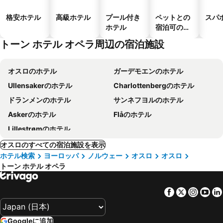
格安ホテル
高級ホテル
プール付き
ペットとの
スパ
ホテル
宿泊可のホ
テル
トーン ホテル オペラ周辺の宿泊施設
オスロのホテル
ガーデモエンのホテル
Ullensakerのホテル
Charlottenbergのホテル
ドランメンのホテル
サンネフヨルのホテル
Askerのホテル
Flåのホテル
Lillestrømのホテル
オスロのすべての宿泊施設を表示
ホテル検索
ヨーロッパ
ノルウェー
オスロ
オスロ
トーン ホテル オペラ
Facebook
Twitter
Insta
Yo
Googleに追加