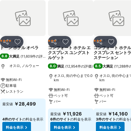
ホテル
ホテル
ホテル
4 ホテルのランク
3 ホテルのランク
3 ホテルのランク
シェア
お気に入りに追加
シェア
お気に入りに追加
シェア
お気に入
トーン ホテル オペラ
コンフォート ホテル エ
コンフォート ホテル
クスプレス ユングスト
クスプレス セント
8.8
大満足
(
11,609件の評価
)
ルゲット
ステーション
オスロ, ノルウェー
8.0
8.5
満足
(
12,954件の評価
)
大満足
(
11,288
オスロ, 街の中心まで0.0
オスロ, 街の中心まで
無料Wi-Fi
km
km
駐車場
無料Wi-Fi
無料Wi-Fi
レストラン
ペット可
ペット可
バー
バー
￥28,499
最安値
￥11,926
￥14,160
最安値
最安値
4件のサイト
の料金を表示
6件のサイト
の料金を表示
3件のサイト
の料金を
料金を表示
料金を表示
料金を表示