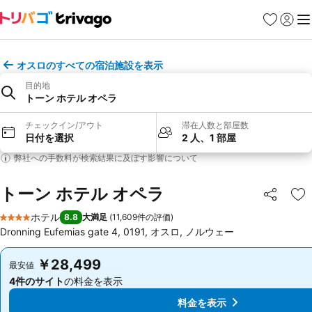
お気に入り
ログイ
メ
オスロのすべての宿泊施設を表示
目的地
トーン ホテル オペラ
チェックイン/アウト
滞在人数と部屋数
日付を選択
2 人、1 部屋
弊社への手数料が検索結果に及ぼす影響について
トーン ホテル オペラ
シェア
お
ホテル
8.8
大満足
(
11,609件の評価
)
4 ホテルのランク
Dronning Eufemias gate 4, 0191, オスロ, ノルウェー
￥28,499
￥28,499
最安値
最安値
4件のサイト
の料金を表示
4件のサイト
の料金を表示
料金を表示
料金を表示