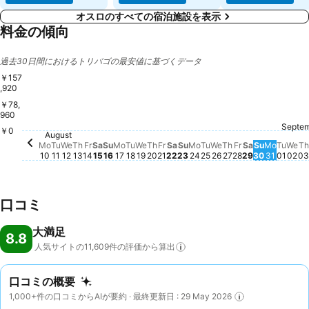
オスロのすべての宿泊施設を表示
料金の傾向
過去30日間におけるトリバゴの最安値に基づくデータ
￥157
,920
￥78,
960
Septe
Tues
￥88,
Wednesday, Augu
￥76,411
We
￥7
￥0
Thursday, Augu
￥70,929
Wednesday, August 19
￥68,867
Wednesday, August 12
￥64,069
Tuesday, August 25
￥60,589
Tuesday, August 11
￥58,762
Thursday, August 20
￥58,518
Thursday, August 13
￥57,701
Tuesday, August 18
￥57,788
Friday, Augus
￥56,262
Monday, August 24
￥54,890
Monday
￥54,3
T
Friday, August 14
￥53,277
Saturday, August 15
￥53,381
Monday, August 17
￥52,773
Friday, August 21
￥52,142
August
Saturday, August 22
￥50,601
Monday, August 10
￥48,524
Saturday, A
￥48,274
Sunday, August 16
￥40,883
Sunday, August 23
￥40,205
Sunday, 
￥40,216
Mo
Tu
We
Th
Fr
Sa
Su
Mo
Tu
We
Th
Fr
Sa
Su
Mo
Tu
We
Th
Fr
Sa
Su
Mo
Tu
We
Th
10
11
12
13
14
15
16
17
18
19
20
21
22
23
24
25
26
27
28
29
30
31
01
02
03
口コミ
大満足
8.8
人気サイトの11,609件の評価から算出
口コミの概要
1,000+件の口コミからAIが要約 · 最終更新日 : 29 May 2026