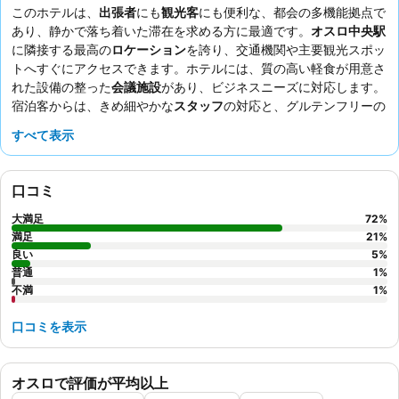
このホテルは、
出張者
にも
観光客
にも便利な、都会の多機能拠点で
あり、静かで落ち着いた滞在を求める方に最適です。
オスロ中央駅
に隣接する最高の
ロケーション
を誇り、交通機関や主要観光スポッ
トへすぐにアクセスできます。ホテルには、質の高い軽食が用意さ
れた設備の整った
会議施設
があり、ビジネスニーズに対応します。
宿泊客からは、きめ細やかな
スタッフ
の対応と、グルテンフリーの
オプションを含む豊富な種類の
朝食ビュッフェ
が常に高く評価され
すべて表示
ています。静かに過ごしたい場合は、庭園に面した部屋をリクエス
トすることをおすすめします。
口コミ
大満足
72
%
満足
21
%
良い
5
%
普通
1
%
不満
1
%
口コミを表示
オスロで評価が平均以上