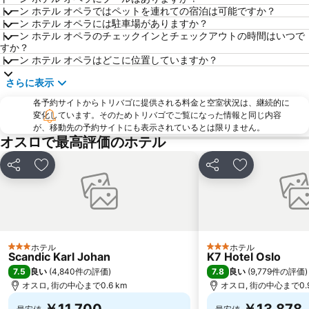
トーン ホテル オペラではペットを連れての宿泊は可能ですか？
トーン ホテル オペラには駐車場がありますか？
トーン ホテル オペラのチェックインとチェックアウトの時間はいつで
すか？
トーン ホテル オペラはどこに位置していますか？
さらに表示
各予約サイトからトリバゴに提供される料金と空室状況は、継続的に
変化しています。そのためトリバゴでご覧になった情報と同じ内容
が、移動先の予約サイトにも表示されているとは限りません。
オスロで最高評価のホテル
シェア
お気に入りに追加
シェア
お気に入りに
ホテル
ホテル
3 ホテルのランク
3 ホテルのランク
Scandic Karl Johan
K7 Hotel Oslo
7.5
7.8
良い
(
4,840件の評価
)
良い
(
9,779件の評価
)
オスロ, 街の中心まで0.6 km
オスロ, 街の中心まで0.9
￥11,700
￥13,878