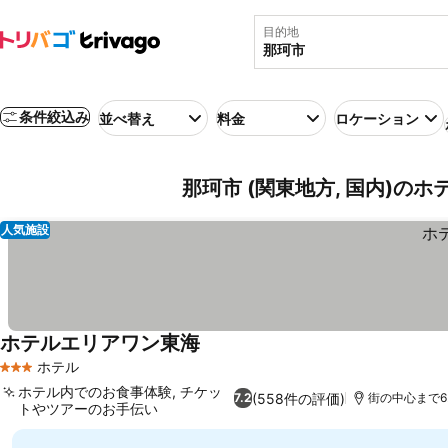
目的地
条件絞込み
並べ替え
料金
ロケーション
那珂市 (関東地方, 国内)のホ
人気施設
ホテルエリアワン東海
ホテル
3 ホテルのランク
ホテル内でのお食事体験, チケッ
(558件の評価)
7.2
街の中心まで6.
トやツアーのお手伝い