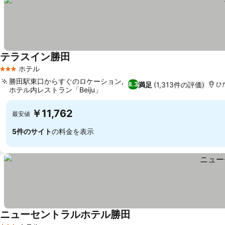
テラスイン勝田
ホテル
3 ホテルのランク
勝田駅東口からすぐのロケーション,
満足
(1,313件の評価)
8.3
ひた
ホテル内レストラン「Beiju」
￥11,762
最安値
5件のサイト
の料金を表示
ニューセントラルホテル勝田