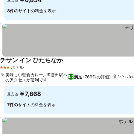
￥6,854
最安値
8件のサイト
の料金を表示
チサン イン ひたちなか
ホテル
3 ホテルのランク
美味しい朝食カレー, JR勝田駅へ
満足
(769件の評価)
8.0
ひたちなか,
のアクセスが便利です
￥7,868
最安値
7件のサイト
の料金を表示