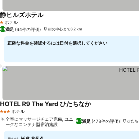
静ヒルズホテル
ホテル
1 ホテルのランク
満足
(64件の評価)
8.1
街の中心まで8.2 km
正確な料金を確認するには日付を選択してください
HOTEL R9 The Yard ひたちなか
ホテル
3 ホテルのランク
全室にマッサージチェア完備, ユニ
満足
(478件の評価)
8.3
ひたちな
ークなコンテナ型宿泊施設