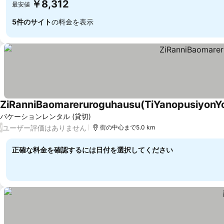
￥8,312
最安値
5件のサイト
の料金を表示
ZiRanniBaomareruroguhausu(TiYanopusiyonY
バケーションレンタル (貸切)
ユーザー評価はありません
/
街の中心まで5.0 km
正確な料金を確認するには日付を選択してください