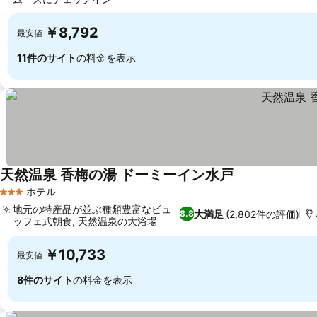
￥8,792
最安値
11件のサイト
の料金を表示
天然温泉 香梅の湯 ドーミーイン水戸
ホテル
3 ホテルのランク
地元の特産品が並ぶ種類豊富なビュ
大満足
(2,802件の評価)
8.8
ッフェ式朝食, 天然温泉の大浴場
￥10,733
最安値
8件のサイト
の料金を表示