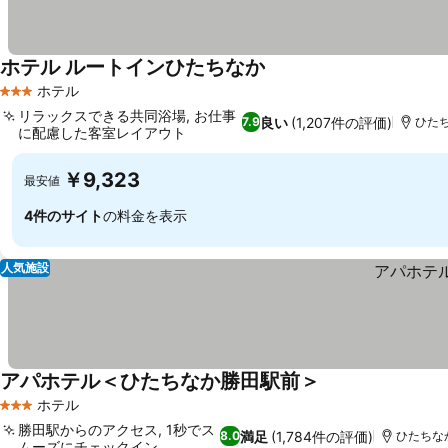
ホテル ルートインひたちなか
ホテル
3 ホテルのランク
リラックスできる共同浴場, お仕事
良い
(1,207件の評価)
7.9
ひたち
に配慮した客室レイアウト
￥9,323
最安値
4件のサイト
の料金を表示
人気施設
アパホテル＜ひたちなか勝田駅前＞
ホテル
3 ホテルのランク
勝田駅からのアクセス, 1秒でス
満足
(1,784件の評価)
8.0
ひたちなか
ムーズにチェックイン