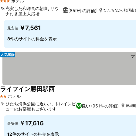
ホテル
3 ホテルのランク
充実した和洋食の朝食, サウ
(859件の評価)
7.2
ひたちなか, 那珂市ま
ナ付き屋上大浴場
￥7,561
最安値
8件のサイト
の料金を表示
人気施設
ライフイン勝田駅西
ホテル
2 ホテルのランク
ひたち海浜公園に近いよ, トレインビ
良い
(951件の評価)
7.6
茨城町
ューのお部屋もございます
￥17,616
最安値
12件のサイト
の料金を表示