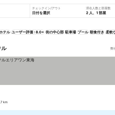
チェックイン/アウト
滞在人数と部屋数
日付を選択
2 人、1 部屋
ホテル
ユーザー評価 : 8.0+
街の中心部
駐車場
プール
朝食付き
柔軟
テル
弊
7 km