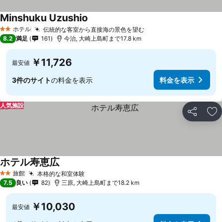
Minshuku Uzushio
料金を表示
ホテル
伝統的な客室から直接海の景色を望む
料金を表示
2 ホテルのランク
8.2
満足
161
今治, 大崎上島町まで17.8 km
￥11,726
最安値
3件のサイト
の料金を表示
料金を表示
人気施設
シェア
お
ホテル寿恵広
料金を表示
旅館
本格的な和室体験
料金を表示
2 ホテルのランク
7.5
良い
82
三原, 大崎上島町まで18.2 km
￥10,030
最安値