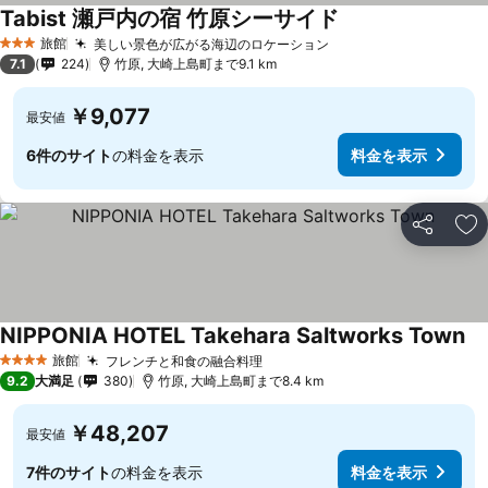
Tabist 瀬戸内の宿 竹原シーサイド
料金を表示
旅館
美しい景色が広がる海辺のロケーション
料金を表示
3 ホテルのランク
7.1
224
竹原, 大崎上島町まで9.1 km
￥9,077
最安値
6件のサイト
の料金を表示
料金を表示
シェア
お
NIPPONIA HOTEL Takehara Saltworks Town
料
旅館
フレンチと和食の融合料理
料金を表示
4 ホテルのランク
9.2
大満足
380
竹原, 大崎上島町まで8.4 km
￥48,207
最安値
7件のサイト
の料金を表示
料金を表示