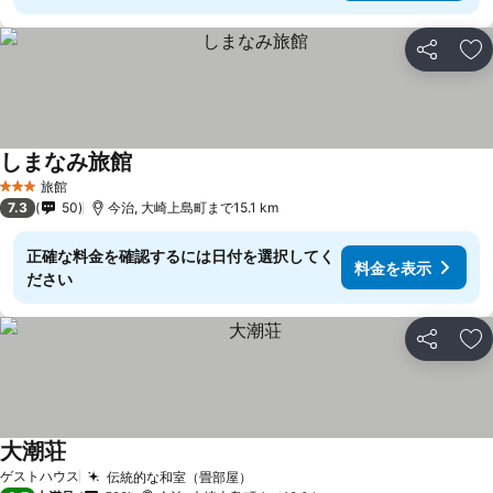
シェア
お
しまなみ旅館
料金を表示
旅館
3 ホテルのランク
7.3
50
今治, 大崎上島町まで15.1 km
正確な料金を確認するには日付を選択してく
料金を表示
ださい
シェア
お
大潮荘
料金を表示
ゲストハウス
伝統的な和室（畳部屋）
料金を表示