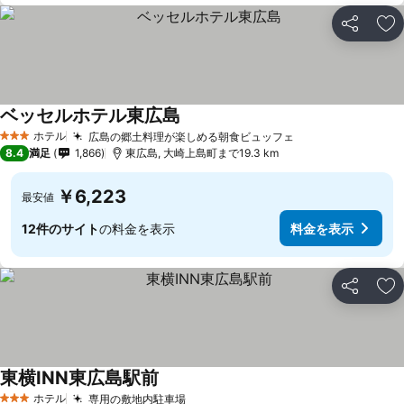
シェア
お
ベッセルホテル東広島
料金を表示
ホテル
広島の郷土料理が楽しめる朝食ビュッフェ
料金を表示
3 ホテルのランク
8.4
満足
1,866
東広島, 大崎上島町まで19.3 km
￥6,223
最安値
12件のサイト
の料金を表示
料金を表示
シェア
お
東横INN東広島駅前
料金を表示
ホテル
専用の敷地内駐車場
料金を表示