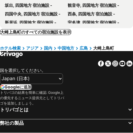
坂出, 四国地方 宿泊施設 -
観音寺, 四国地方 宿泊施設 -
四国中央, 四国地方 宿泊施設 -
西条, 四国地方 宿泊施設 -
新居浜, 四国地方 宿泊施設 -
宇多津, 四国地方 宿泊施設 -
竹原, 中国地方 宿泊施設 -
玉野, 中国地方 宿泊施設 -
大崎上島町のすべての宿泊施設を表示
三好市, 四国地方 宿泊施設 -
いの町, 四国地方 宿泊施設 -
ホテル検索
アジア
国内
中国地方
広島
大崎上島町
大洲市, 四国地方 宿泊施設 -
江田島, 中国地方 宿泊施設 -
周防大島町, 中国地方 宿泊施設 -
光市, 中国地方 宿泊施設 -
Facebook
Twitter
Insta
Yo
善通寺市, 四国地方 宿泊施設 -
柳井, 中国地方 宿泊施設 -
国を選択してください。
広島, 中国地方 宿泊施設 -
岡山, 中国地方 宿泊施設 -
松江, 中国地方 宿泊施設 -
倉敷, 中国地方 宿泊施設 -
Googleに追加
米子市, 中国地方 宿泊施設 -
出雲, 中国地方 宿泊施設 -
トリバゴの結果を簡単に確認: Google上
の優先するニュース提供元としてトリバ
廿日市市, 中国地方 宿泊施設 -
丸亀, 四国地方 宿泊施設 -
ゴを追加しましょう。
福山, 中国地方 宿泊施設 -
東京, 関東地方 宿泊施設 -
トリバゴとは
大阪, 近畿地方 宿泊施設 -
福岡, 九州地方 宿泊施設 -
弊社の製品
札幌, 北海道 宿泊施設 -
浦安市, 関東地方 宿泊施設 -