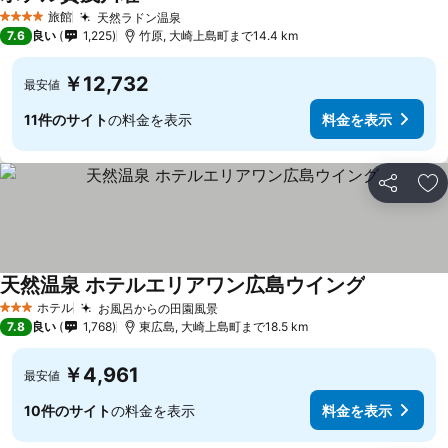
料金を表示
旅館
天然ラドン温泉
料金を表示
4 ホテルのランク
7.6
良い
1,225
竹原, 大崎上島町まで14.4 km
￥12,732
最安値
11件のサイト
の料金を表示
料金を表示
シェア
お
天然温泉 ホテルエリアワン広島ウイング
料金を表示
ホテル
お風呂からの田園風景
料金を表示
3 ホテルのランク
7.8
良い
1,768
東広島, 大崎上島町まで18.5 km
￥4,961
最安値
10件のサイト
の料金を表示
料金を表示