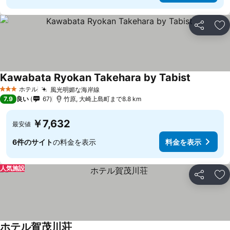
シェア
お
Kawabata Ryokan Takehara by Tabist
料金を表
ホテル
風光明媚な海岸線
料金を表示
3 ホテルのランク
7.9
良い
67
竹原, 大崎上島町まで8.8 km
￥7,632
最安値
6件のサイト
の料金を表示
料金を表示
人気施設
シェア
お
ホテル賀茂川荘