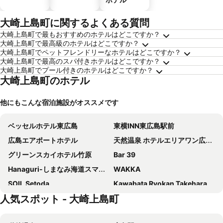
大崎上島町に関するよくある質問
大崎上島町で最もおすすめのホテルはどこですか？
大崎上島町で最高級のホテルはどこですか？
大崎上島町でペットフレンドリーなホテルはどこですか？
大崎上島町で最高のスパ付きホテルはどこですか？
大崎上島町でプール付きのホテルはどこですか？
大崎上島町のホテル
他にもこんな宿泊施設がオススメです
ベッセルホテル東広島
東横INN東広島駅前
広島エアポートホテル
天然温泉 ホテルエリアワン広島ウイング
グリーンスカイホテル竹原
Bar 39
Hanaguri-しまなみ海道スマート旅館
WAKKA
SOIL Setoda
Kawabata Ryokan Takehara by Tabist
人気スポット - 大崎上島町
Kenmin no Hama Hotel
yubune
星野旅館
Minshuku Uzushio