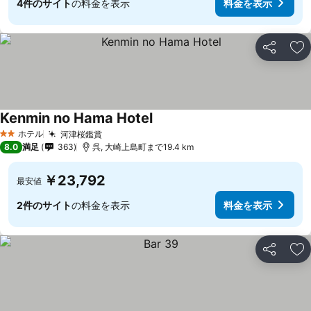
4件のサイト
の料金を表示
料金を表示
シェア
お
Kenmin no Hama Hotel
料金を表示
ホテル
河津桜鑑賞
料金を表示
2 ホテルのランク
8.0
満足
363
呉, 大崎上島町まで19.4 km
￥23,792
最安値
2件のサイト
の料金を表示
料金を表示
シェア
お