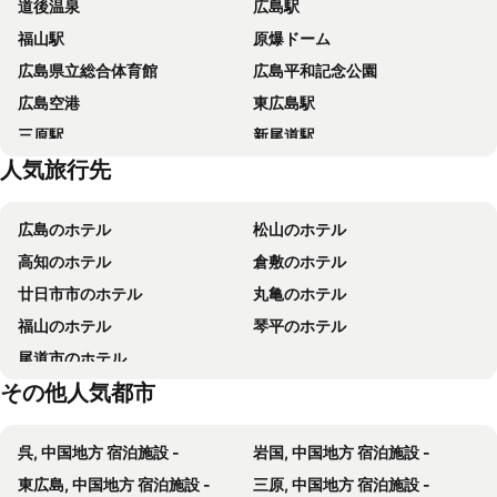
道後温泉
広島駅
ホテルエリアワン広島ウイング
SHIMANAMI KAIDO RESTAURANT amp; RYOKAN FUJIMIEN
福山駅
原爆ドーム
Hotel Mare - Vacation STAY 96730v
マリンリゾートホテルマーレ
広島県立総合体育館
広島平和記念公園
しまなみ海道お宿ぽんぽこ
離島-宿navelの学校-三原港から船で14分
広島空港
東広島駅
レンタルコテージY51 By The Sea
マリンリゾートホテルマーレ
三原駅
新尾道駅
Miharaya Setoda
Yu Rah
人気旅行先
広島平和記念資料館
広島産業会館
Umi mae
広島国際会議場
広島城
広島のホテル
松山のホテル
縮景園
高知のホテル
倉敷のホテル
廿日市市のホテル
丸亀のホテル
福山のホテル
琴平のホテル
尾道市のホテル
その他人気都市
呉, 中国地方 宿泊施設 -
岩国, 中国地方 宿泊施設 -
東広島, 中国地方 宿泊施設 -
三原, 中国地方 宿泊施設 -