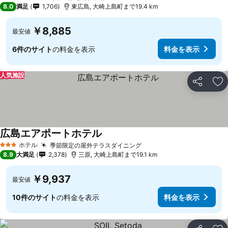
3 ホテルのランク
8.0
満足
1,706
東広島, 大崎上島町まで19.4 km
￥8,885
最安値
6件のサイト
の料金を表示
料金を表示
人気施設
シェア
お
広島エアポートホテル
料金を表示
ホテル
季節限定の屋外テラスダイニング
料金を表示
3 ホテルのランク
8.9
大満足
2,378
三原, 大崎上島町まで19.1 km
￥9,937
最安値
10件のサイト
の料金を表示
料金を表示