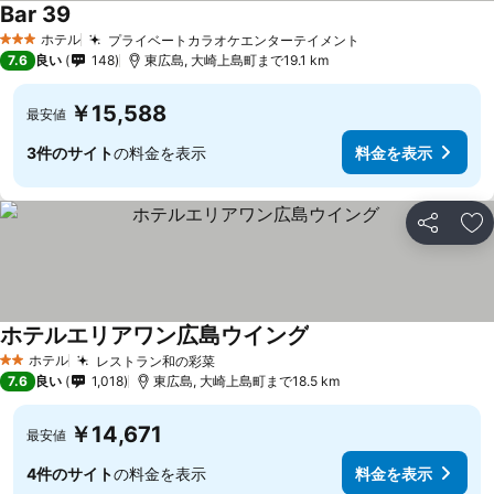
Bar 39
料金を表示
ホテル
プライベートカラオケエンターテイメント
料金を表示
3 ホテルのランク
7.6
良い
148
東広島, 大崎上島町まで19.1 km
￥15,588
最安値
3件のサイト
の料金を表示
料金を表示
シェア
お
ホテルエリアワン広島ウイング
料金を表示
ホテル
レストラン和の彩菜
料金を表示
2 ホテルのランク
7.6
良い
1,018
東広島, 大崎上島町まで18.5 km
￥14,671
最安値
4件のサイト
の料金を表示
料金を表示