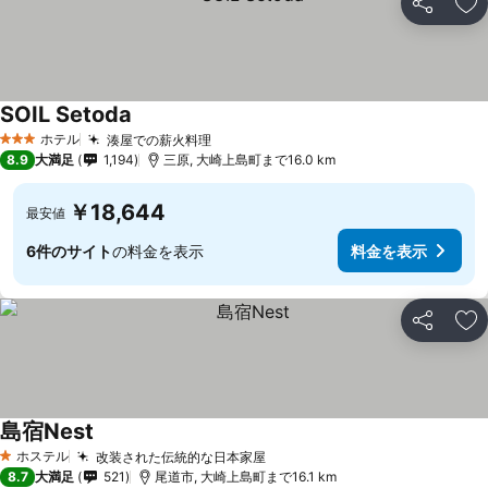
シェア
お
SOIL Setoda
料金を表示
ホテル
湊屋での薪火料理
料金を表示
3 ホテルのランク
8.9
大満足
1,194
三原, 大崎上島町まで16.0 km
￥18,644
最安値
6件のサイト
の料金を表示
料金を表示
シェア
お
島宿Nest
料金を表示
ホステル
改装された伝統的な日本家屋
料金を表示
1 ホテルのランク
8.7
大満足
521
尾道市, 大崎上島町まで16.1 km