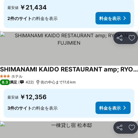
￥21,434
最安値
2件のサイト
の料金を表示
料金を表示
シェア
お
SHIMANAMI KAIDO RESTAURANT amp; RYOKAN FUJIMIEN
料金を表示
ホテル
3 ホテルのランク
8.3
満足
422
街の中心まで11.6 km
￥12,356
最安値
3件のサイト
の料金を表示
料金を表示
シェア
お