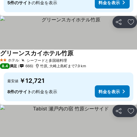
5件のサイト
の料金を表示
料金を表示
シェア
お
グリーンスカイホテル竹原
料金を表示
ホテル
シーフードと多国籍料理
料金を表示
2 ホテルのランク
8.4
満足
666
竹原, 大崎上島町まで7.9 km
￥12,721
最安値
8件のサイト
の料金を表示
料金を表示
シェア
お