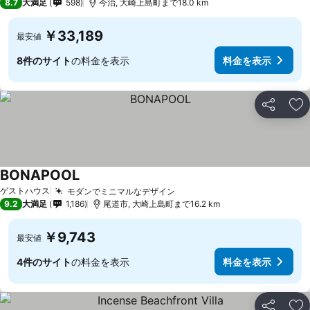
8.7
大満足
598
今治, 大崎上島町まで18.0 km
￥33,189
最安値
8件のサイト
の料金を表示
料金を表示
シェア
お
BONAPOOL
料金を表示
ゲストハウス
モダンでミニマルなデザイン
料金を表示
9.2
大満足
1,186
尾道市, 大崎上島町まで16.2 km
￥9,743
最安値
4件のサイト
の料金を表示
料金を表示