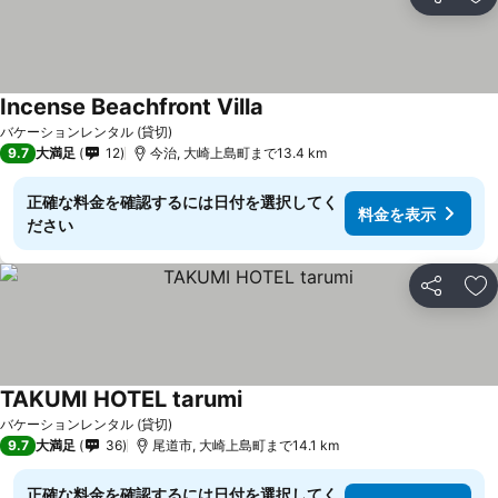
シェア
お
Incense Beachfront Villa
料金を表示
バケーションレンタル (貸切)
9.7
大満足
12
今治, 大崎上島町まで13.4 km
正確な料金を確認するには日付を選択してく
料金を表示
ださい
シェア
お
TAKUMI HOTEL tarumi
料金を表示
バケーションレンタル (貸切)
9.7
大満足
36
尾道市, 大崎上島町まで14.1 km
正確な料金を確認するには日付を選択してく