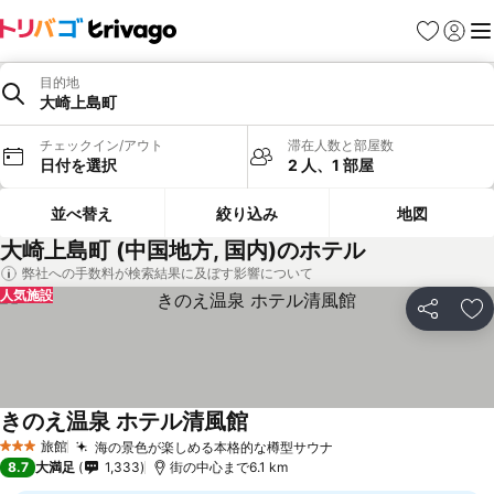
お気に入り
ログイ
メ
目的地
大崎上島町
チェックイン/アウト
滞在人数と部屋数
日付を選択
2 人、1 部屋
並べ替え
絞り込み
地図
大崎上島町 (中国地方, 国内)のホテル
弊社への手数料が検索結果に及ぼす影響について
人気施設
シェア
お
きのえ温泉 ホテル清風館
料金を表示
旅館
海の景色が楽しめる本格的な樽型サウナ
料金を表示
3 ホテルのランク
8.7
大満足
1,333
街の中心まで6.1 km