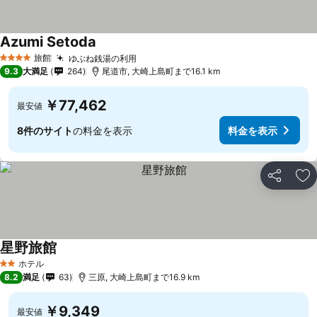
Azumi Setoda
料金を表示
旅館
ゆぶね銭湯の利用
料金を表示
4 ホテルのランク
9.3
大満足
264
尾道市, 大崎上島町まで16.1 km
￥77,462
最安値
8件のサイト
の料金を表示
料金を表示
シェア
お
星野旅館
料金を表示
ホテル
2 ホテルのランク
8.2
満足
63
三原, 大崎上島町まで16.9 km
￥9,349
最安値