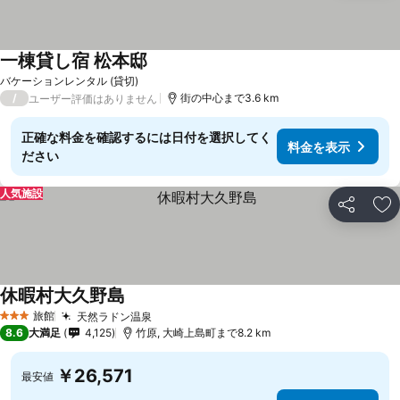
一棟貸し宿 松本邸
料金を表示
バケーションレンタル (貸切)
/
街の中心まで3.6 km
ユーザー評価はありません
正確な料金を確認するには日付を選択してく
料金を表示
ださい
人気施設
シェア
お
休暇村大久野島
料金を表示
旅館
天然ラドン温泉
料金を表示
3 ホテルのランク
8.6
大満足
4,125
竹原, 大崎上島町まで8.2 km
￥26,571
最安値