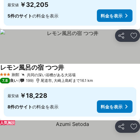
￥32,205
最安値
5件のサイト
の料金を表示
料金を表示
シェア
お
レモン風呂の宿 つつ井
料金を表示
旅館
共同の深い浴槽がある大浴場
料金を表示
3 ホテルのランク
7.8
良い
199
尾道市, 大崎上島町まで16.1 km
￥18,228
最安値
8件のサイト
の料金を表示
料金を表示
人気施設
シェア
お