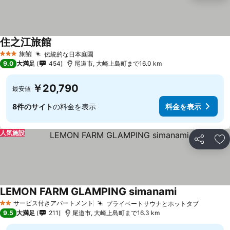
住之江旅館
料金を表示
旅館
伝統的な日本庭園
料金を表示
3 ホテルのランク
9.0
大満足
454
尾道市, 大崎上島町まで16.0 km
￥20,790
最安値
8件のサイト
の料金を表示
料金を表示
人気施設
シェア
お
LEMON FARM GLAMPING simanami
料金を表示
サービス付きアパートメント
プライベートサウナとホットタブ
料金を
2 ホテルのランク
9.5
大満足
211
尾道市, 大崎上島町まで16.3 km