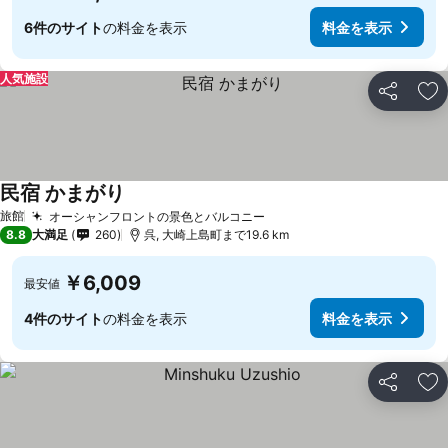
6件のサイト
の料金を表示
料金を表示
人気施設
シェア
お
民宿 かまがり
料金を表示
旅館
オーシャンフロントの景色とバルコニー
料金を表示
8.8
大満足
260
呉, 大崎上島町まで19.6 km
￥6,009
最安値
4件のサイト
の料金を表示
料金を表示
シェア
お