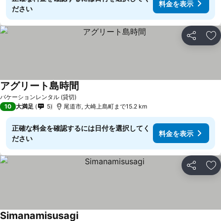
料金を表示
ださい
シェア
お
アグリート島時間
料金を表示
バケーションレンタル (貸切)
10
大満足
5
尾道市, 大崎上島町まで15.2 km
正確な料金を確認するには日付を選択してく
料金を表示
ださい
シェア
お
Simanamisusagi