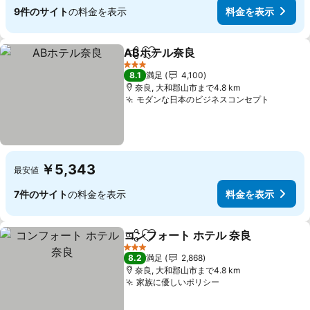
9件のサイト
の料金を表示
料金を表示
ABホテル奈良
シェア
お気に入りに追加
料金を表示
3 ホテルのランク
8.1
満足
4,100
奈良, 大和郡山市まで4.8 km
モダンな日本のビジネスコンセプト
料金を
￥5,343
最安値
7件のサイト
の料金を表示
料金を表示
コンフォート ホテル 奈良
シェア
お気に入りに追加
料
3 ホテルのランク
8.2
満足
2,868
奈良, 大和郡山市まで4.8 km
家族に優しいポリシー
料金を表示