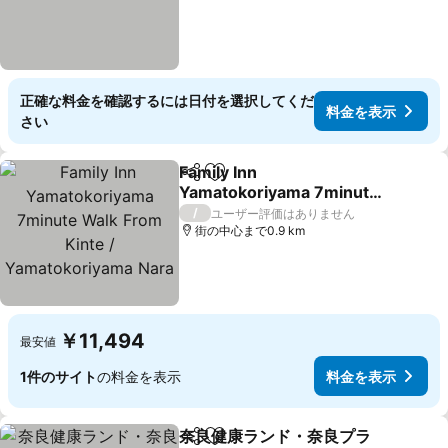
正確な料金を確認するには日付を選択してくだ
料金を表示
さい
Family Inn
シェア
お気に入りに追加
Yamatokoriyama 7minute
Walk From Kinte /
料金を表示
/
ユーザー評価はありません
Yamatokoriyama Nara
街の中心まで0.9 km
￥11,494
最安値
1件のサイト
の料金を表示
料金を表示
奈良健康ランド・奈良プラ
シェア
お気に入りに追加