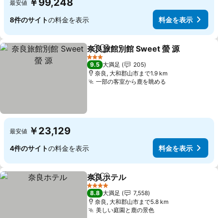
￥99,248
最安値
8件のサイト
の料金を表示
料金を表示
奈良旅館別館 Sweet 螢 源
シェア
お気に入りに追加
3 ホテルのランク
9.5
大満足
205
奈良, 大和郡山市まで1.9 km
一部の客室から鹿を眺める
料金を表示
￥23,129
最安値
4件のサイト
の料金を表示
料金を表示
奈良ホテル
シェア
お気に入りに追加
料金を表示
4 ホテルのランク
8.8
大満足
7,558
奈良, 大和郡山市まで5.8 km
美しい庭園と鹿の景色
料金を表示