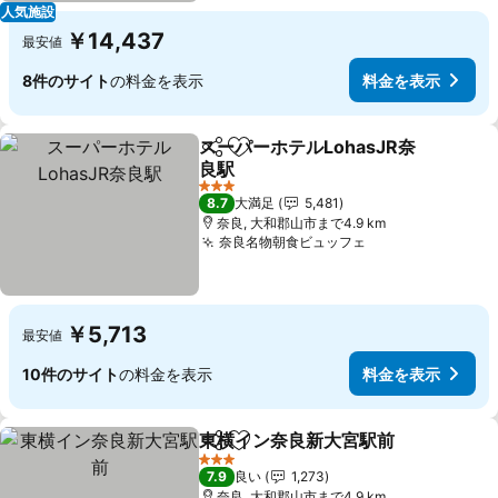
人気施設
￥14,437
最安値
8件のサイト
の料金を表示
料金を表示
スーパーホテルLohasJR奈
シェア
お気に入りに追加
良駅
料金を表示
3 ホテルのランク
8.7
大満足
5,481
奈良, 大和郡山市まで4.9 km
奈良名物朝食ビュッフェ
料金を表示
￥5,713
最安値
10件のサイト
の料金を表示
料金を表示
東横イン奈良新大宮駅前
シェア
お気に入りに追加
料
3 ホテルのランク
7.9
良い
1,273
奈良, 大和郡山市まで4.9 km