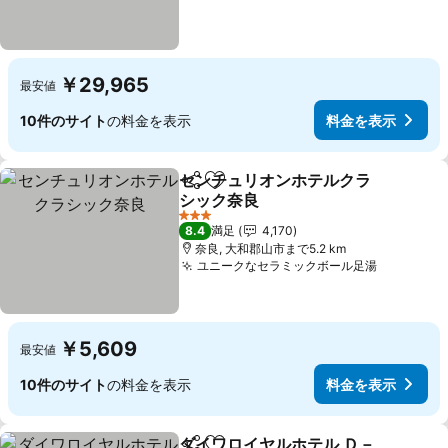
￥29,965
最安値
10件のサイト
の料金を表示
料金を表示
センチュリオンホテルクラ
シェア
お気に入りに追加
シック奈良
料金を表示
3 ホテルのランク
8.4
満足
4,170
奈良, 大和郡山市まで5.2 km
ユニークなセラミックボール足湯
料金を表
￥5,609
最安値
10件のサイト
の料金を表示
料金を表示
ダイワロイヤルホテル Ｄ－