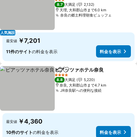
料金を表示
3 ホテルのランク
8.7
大満足
2,132
天理, 大和郡山市まで6.0 km
奈良の郷土料理朝食ビュッフェ
料金を表示
人気施設
￥7,201
最安値
11件のサイト
の料金を表示
料金を表示
ピアッツァホテル奈良
シェア
お気に入りに追加
料金
4 ホテルのランク
8.8
大満足
5,220
奈良, 大和郡山市まで4.7 km
JR奈良駅への便利な接続
料金を表示
￥4,360
最安値
10件のサイト
の料金を表示
料金を表示