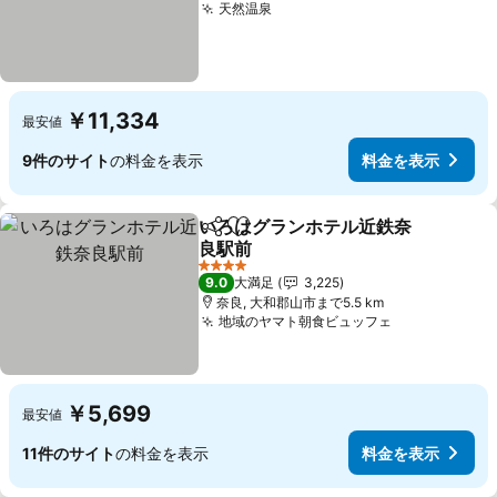
天然温泉
料金を表示
￥11,334
最安値
9件のサイト
の料金を表示
料金を表示
いろはグランホテル近鉄奈
シェア
お気に入りに追加
良駅前
料金を表示
4 ホテルのランク
9.0
大満足
3,225
奈良, 大和郡山市まで5.5 km
地域のヤマト朝食ビュッフェ
料金を表示
￥5,699
最安値
11件のサイト
の料金を表示
料金を表示