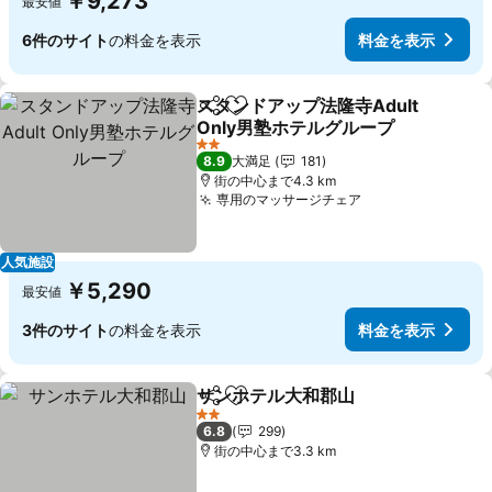
￥9,273
最安値
6件のサイト
の料金を表示
料金を表示
スタンドアップ法隆寺Adult
シェア
お気に入りに追加
Only男塾ホテルグループ
料金を表示
2 ホテルのランク
8.9
大満足
181
街の中心まで4.3 km
専用のマッサージチェア
料金を表示
人気施設
￥5,290
最安値
3件のサイト
の料金を表示
料金を表示
サンホテル大和郡山
シェア
お気に入りに追加
料金を
2 ホテルのランク
6.8
299
街の中心まで3.3 km