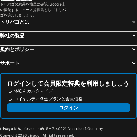
姫路, 近畿地方 宿泊施設 -
洲本市, 近畿地方 宿泊施設 -
トリバゴの結果を簡単に確認: Google上
紫翠 ラグジュアリーコレクションホテル 奈良
セラヴィー松原インター店
の優先するニュース提供元としてトリバ
大津, 近畿地方 宿泊施設 -
和歌山, 近畿地方 宿泊施設 -
ギャラリー コンパス
Guesthouse Wazakura
ゴを追加しましょう。
南あわじ市, 近畿地方 宿泊施設 -
東京, 関東地方 宿泊施設 -
トリバゴとは
ふふ 奈良
HOTEL DD 香芝店
福岡, 九州地方 宿泊施設 -
札幌, 北海道 宿泊施設 -
弊社の製品
浦安市, 関東地方 宿泊施設 -
横浜, 関東地方 宿泊施設 -
名古屋, 中部/北陸地方 宿泊施設 -
規約とポリシー
サポート
ログインして会員限定特典を利用しましょう
体験をカスタマイズ
ロイヤルティ料金プランと会員価格
ログイン
trivago N.V.
, Kesselstraße 5 – 7, 40221 Düsseldorf, Germany
Copyright 2026 trivago | All rights reserved.