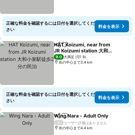
正確な料金を確認するには日付を選択してくだ
料金を表示
さい
HAT Koizumi, near from
シェア
お気に入りに追加
JR Koizumi station 大和小
泉駅徒歩2分の民泊
料金を表示
9.0
大満足
8
街の中心まで3.4 km
正確な料金を確認するには日付を選択してくだ
料金を表示
さい
Wing Nara - Adult Only
シェア
お気に入りに追加
料
/
ユーザー評価はありません
街の中心まで4.4 km