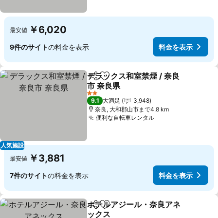
￥6,020
最安値
9件のサイト
の料金を表示
料金を表示
デラックス和室禁煙 / 奈良
シェア
お気に入りに追加
市 奈良県
料金を表示
2 ホテルのランク
9.1
大満足
3,948
奈良, 大和郡山市まで4.8 km
便利な自転車レンタル
料金を表示
人気施設
￥3,881
最安値
7件のサイト
の料金を表示
料金を表示
ホテルアジール・奈良アネ
シェア
お気に入りに追加
ックス