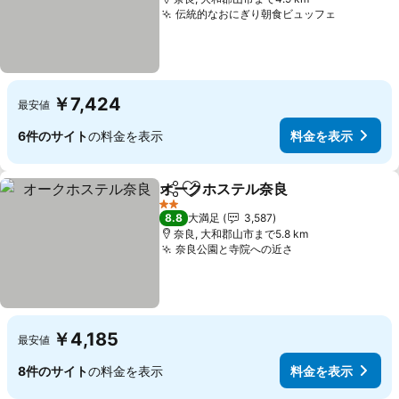
伝統的なおにぎり朝食ビュッフェ
料金を表
￥7,424
最安値
6件のサイト
の料金を表示
料金を表示
オークホステル奈良
シェア
お気に入りに追加
料金を
2 ホテルのランク
8.8
大満足
3,587
奈良, 大和郡山市まで5.8 km
奈良公園と寺院への近さ
料金を表示
￥4,185
最安値
8件のサイト
の料金を表示
料金を表示