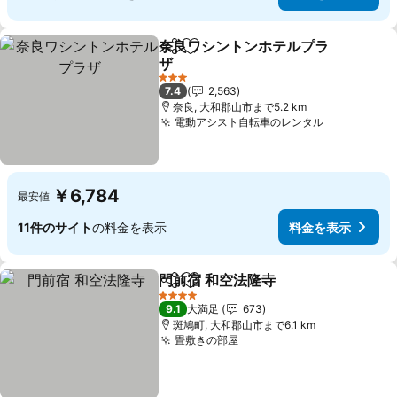
奈良ワシントンホテルプラ
シェア
お気に入りに追加
ザ
料金を表示
3 ホテルのランク
7.4
2,563
奈良, 大和郡山市まで5.2 km
電動アシスト自転車のレンタル
料金を表示
￥6,784
最安値
11件のサイト
の料金を表示
料金を表示
門前宿 和空法隆寺
シェア
お気に入りに追加
料金を表
4 ホテルのランク
9.1
大満足
673
斑鳩町, 大和郡山市まで6.1 km
畳敷きの部屋
料金を表示