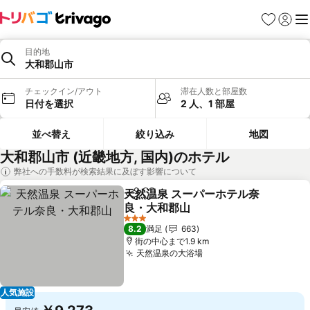
お気に入り
ログイ
メ
目的地
大和郡山市
チェックイン/アウト
滞在人数と部屋数
日付を選択
2 人、1 部屋
並べ替え
絞り込み
地図
大和郡山市 (近畿地方, 国内)のホテル
弊社への手数料が検索結果に及ぼす影響について
天然温泉 スーパーホテル奈
シェア
お気に入りに追加
良・大和郡山
料金を表示
3 ホテルのランク
8.2
満足
663
街の中心まで1.9 km
天然温泉の大浴場
料金を表示
人気施設