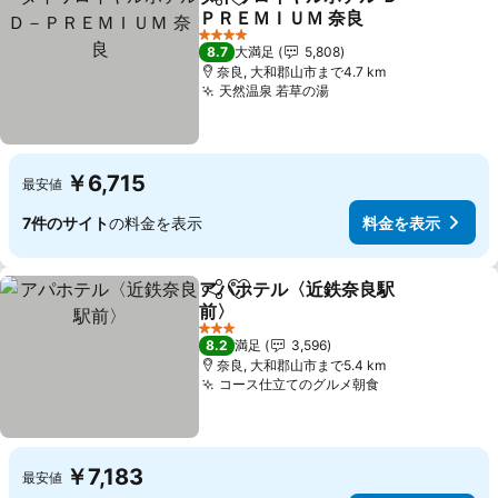
シェア
お気に入りに追加
ＰＲＥＭＩＵＭ 奈良
料金を表示
4 ホテルのランク
8.7
大満足
5,808
奈良, 大和郡山市まで4.7 km
天然温泉 若草の湯
料金を表示
￥6,715
最安値
7件のサイト
の料金を表示
料金を表示
アパホテル〈近鉄奈良駅
シェア
お気に入りに追加
前〉
料金を表示
3 ホテルのランク
8.2
満足
3,596
奈良, 大和郡山市まで5.4 km
コース仕立てのグルメ朝食
料金を表示
￥7,183
最安値