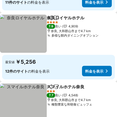
11件のサイト
の料金を表示
料金を表示
奈良ロイヤルホテル
シェア
お気に入りに追加
料金を
4 ホテルのランク
7.9
良い
4,909
奈良, 大和郡山市まで4.7 km
多様な館内ダイニングオプション
料金を表
￥5,256
最安値
12件のサイト
の料金を表示
料金を表示
スマイルホテル奈良
シェア
お気に入りに追加
料金を
3 ホテルのランク
7.7
良い
4,548
奈良, 大和郡山市まで4.7 km
種類豊富な和朝食ビュッフェ
料金を表示