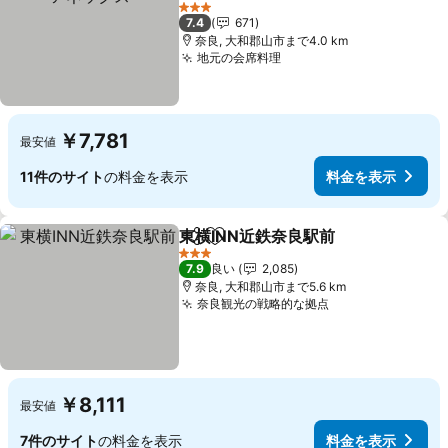
料金を表示
3 ホテルのランク
7.4
671
奈良, 大和郡山市まで4.0 km
地元の会席料理
料金を表示
￥7,781
最安値
11件のサイト
の料金を表示
料金を表示
東横INN近鉄奈良駅前
シェア
お気に入りに追加
料金を
3 ホテルのランク
7.9
良い
2,085
奈良, 大和郡山市まで5.6 km
奈良観光の戦略的な拠点
料金を表示
￥8,111
最安値
7件のサイト
の料金を表示
料金を表示