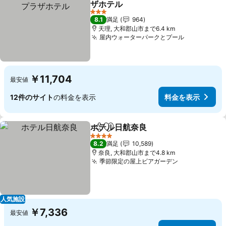
ザホテル
料金を表示
3 ホテルのランク
8.1
満足
964
天理, 大和郡山市まで6.4 km
屋内ウォーターパークとプール
料金を表示
￥11,704
最安値
12件のサイト
の料金を表示
料金を表示
ホテル日航奈良
シェア
お気に入りに追加
料金を表示
4 ホテルのランク
8.2
満足
10,589
奈良, 大和郡山市まで4.8 km
季節限定の屋上ビアガーデン
料金を表示
人気施設
￥7,336
最安値