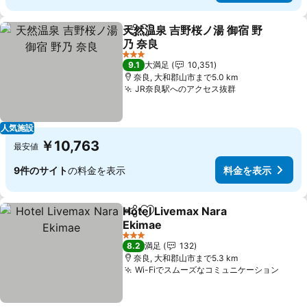
天然温泉 吉野桜ノ湯 御宿 野
シェア
お気に入りに追加
乃 奈良
料金を表示
3 ホテルのランク
9.1
大満足
10,351
奈良, 大和郡山市まで5.0 km
JR奈良駅へのアクセス抜群
料金を表示
人気施設
￥10,763
最安値
9件のサイト
の料金を表示
料金を表示
Hotel Livemax Nara
シェア
お気に入りに追加
Ekimae
料金を表示
3 ホテルのランク
8.2
満足
132
奈良, 大和郡山市まで5.3 km
Wi-Fiでスムーズなコミュニケーション
料金