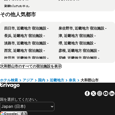
和歌山のホテル
法隆寺
東大寺
ラコスタ四条畷
門前宿 和空法隆寺
その他人気都市
奈良公園
春日大社
ザ・セレクトン東大阪長田駅前
ANDO HOTEL 奈良若草山 ～DLIGHT LIFE & HOTELS～
生駒山上遊園地
生駒山上遊園地
大和西大寺HOTEL SHINDAI
ホテル花小路
四日市, 近畿地方 宿泊施設 -
泉佐野市, 近畿地方 宿泊施設 -
難波グランド花月
なんばウォーク
ホテル パゴダ
ニューコマンダーホテル 大阪 <寝屋川>
長浜, 近畿地方 宿泊施設 -
津, 近畿地方 宿泊施設 -
なんばシティ
万博公園 日本庭園
Hotel Livemax Nara Ekimae
ホテルアジール・奈良
淡路市, 近畿地方 宿泊施設 -
堺, 近畿地方 宿泊施設 -
知恩院
天満天神繁昌亭
ＨＯＴＥＬ Ａｌｌａｍａｎｄａ（ホテル アラマンダ）
天然温泉 スーパーホテル奈良・大和郡山
西宮, 近畿地方 宿泊施設 -
彦根, 近畿地方 宿泊施設 -
鶴見区
グランフロント大阪
ビジネスホテル サンマルコ
セトレ ならまち
吹田市, 近畿地方 宿泊施設 -
尼崎, 近畿地方 宿泊施設 -
奈良旅館別館 Sweet 螢 源
AURA Resort Nara (Adult Only)
常滑市, 中部/北陸地方 宿泊施設 -
鈴鹿, 近畿地方 宿泊施設 -
大和郡山市のすべての宿泊施設を表示
Hotel S
サンホテル大和郡山
三木, 近畿地方 宿泊施設 -
草津, 近畿地方 宿泊施設 -
ホテルアジール・奈良アネックス
Naramoon
ホテル検索
アジア
国内
近畿地方
奈良
大和郡山市
舞鶴, 近畿地方 宿泊施設 -
天理, 近畿地方 宿泊施設 -
ホテル ロッコ 奈良 - 大人専用
D-CUBE奈良店
明石, 近畿地方 宿泊施設 -
宝塚, 近畿地方 宿泊施設 -
ホテル エソール＜大人限定＞
スタンドアップ法隆寺Adult Only男塾ホテルグループ
Facebook
Twitter
Insta
Yo
松阪, 近畿地方 宿泊施設 -
豊中市, 近畿地方 宿泊施設 -
JW マリオット・ホテル奈良
Wing Nara - Adult Only
国を選択してください。
大阪, 近畿地方 宿泊施設 -
京都, 近畿地方 宿泊施設 -
奈良 チャペルクラシック
ホテルセリーヌ adult only
神戸, 近畿地方 宿泊施設 -
奈良, 近畿地方 宿泊施設 -
Hotel Glamoura La Fete
Hotel Beazuadults Only
Googleに追加