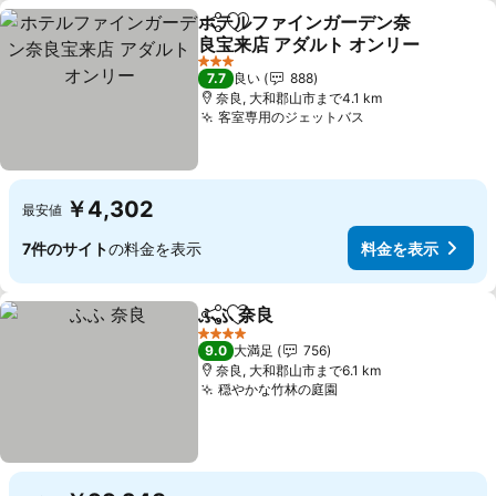
ホテルファインガーデン奈
シェア
お気に入りに追加
良宝来店 アダルト オンリー
料金を表示
3 ホテルのランク
7.7
良い
888
奈良, 大和郡山市まで4.1 km
客室専用のジェットバス
料金を表示
￥4,302
最安値
7件のサイト
の料金を表示
料金を表示
ふふ 奈良
シェア
お気に入りに追加
料金を表示
4 ホテルのランク
9.0
大満足
756
奈良, 大和郡山市まで6.1 km
穏やかな竹林の庭園
料金を表示