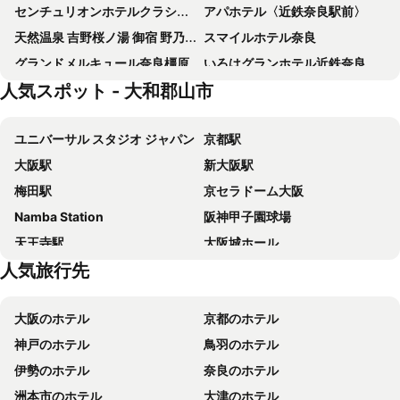
センチュリオンホテルクラシック奈良
アパホテル〈近鉄奈良駅前〉
天然温泉 吉野桜ノ湯 御宿 野乃 奈良
スマイルホテル奈良
グランドメルキュール奈良橿原
いろはグランホテル近鉄奈良駅前
人気スポット - 大和郡山市
ピアッツァホテル奈良
グランヴィリオホテル奈良 和蔵
ABホテル奈良
リッチモンドホテル東大阪
ユニバーサル スタジオ ジャパン
京都駅
カンデオホテルズ奈良橿原
ノボテル奈良
大阪駅
新大阪駅
サリ・リゾート香芝店
ダイワロイヤルホテル Ｄ－ＰＲＥＭＩＵＭ 奈良
梅田駅
京セラドーム大阪
奈良ホテル
奈良ワシントンホテルプラザ
Namba Station
阪神甲子園球場
変なホテル奈良
スーパーホテルLohasJR奈良駅
天王寺駅
大阪城ホール
コンフォート ホテル 奈良
Ｕ・コミュニティホテル
人気旅行先
奈良駅
心斎橋駅
東横 INN 奈良王寺駅南口
ホテルセイリュウ
弁天町駅
京橋駅
東横INN近鉄奈良駅前
ホテルファインガーデン奈良宝来店 アダルト オンリー
大阪のホテル
京都のホテル
心斎橋
本町駅
Toyoko Inn Higashi-osaka
オークホステル奈良
神戸のホテル
鳥羽のホテル
万博記念公園
西九条駅
MIROKU NARA by THE SHARE HOTELS
東横イン奈良新大宮駅前
伊勢のホテル
奈良のホテル
長居陸上競技場
嵐山
寝屋川トレンドホテル
ホテルルートイン桜井駅前
洲本市のホテル
大津のホテル
ナラマチ
興福寺
大和橿原シティホテル
Toyoko Inn Tenri Ekimae