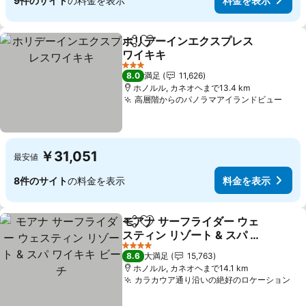
9件のサイト
の料金を表示
料金を表示
ホリデーインエクスプレス
シェア
お気に入りに追加
ワイキキ
料金を表示
3 ホテルのランク
8.0
満足
11,626
ホノルル, カネオヘまで13.4 km
高層階からのパノラマアイランドビュー
料金
￥31,051
最安値
8件のサイト
の料金を表示
料金を表示
モアナ サーフライダー ウェ
シェア
お気に入りに追加
スティン リゾート & スパ ワ
イキキ ビーチ
料金を表示
4 ホテルのランク
8.6
大満足
15,763
ホノルル, カネオヘまで14.1 km
カラカウア通り沿いの絶好のロケーション
料