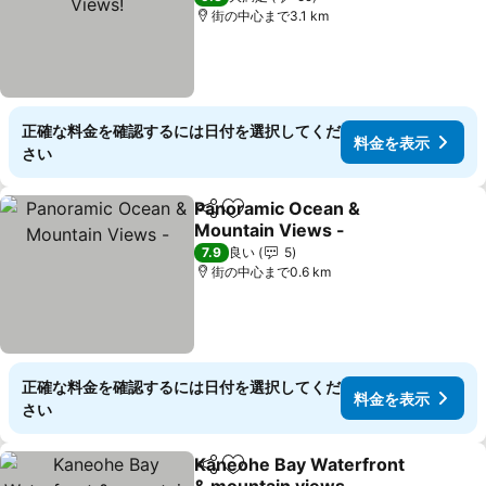
街の中心まで3.1 km
正確な料金を確認するには日付を選択してくだ
料金を表示
さい
Panoramic Ocean &
シェア
お気に入りに追加
Mountain Views -
料金を表示
7.9
良い
5
街の中心まで0.6 km
正確な料金を確認するには日付を選択してくだ
料金を表示
さい
Kaneohe Bay Waterfront
シェア
お気に入りに追加