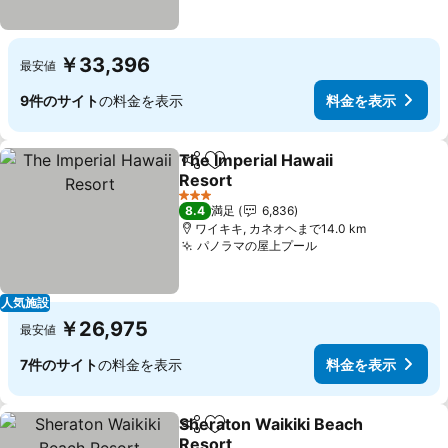
￥33,396
最安値
9件のサイト
の料金を表示
料金を表示
The Imperial Hawaii
シェア
お気に入りに追加
Resort
料金を表示
3 ホテルのランク
8.4
満足
6,836
ワイキキ, カネオヘまで14.0 km
パノラマの屋上プール
料金を表示
人気施設
￥26,975
最安値
7件のサイト
の料金を表示
料金を表示
Sheraton Waikiki Beach
シェア
お気に入りに追加
Resort