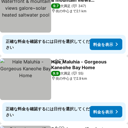
& mountain views
galore~solar heated
料金を表示
9.7
大満足
347
saltwater pool
街の中心まで2.1 km
正確な料金を確認するには日付を選択してくだ
料金を表示
さい
Hale Maluhia - Gorgeous
シェア
お気に入りに追加
Kaneohe Bay Home
料金を表示
9.9
大満足
55
街の中心まで2.9 km
正確な料金を確認するには日付を選択してくだ
料金を表示
さい