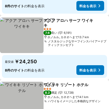
8件のサイト
の料金を表示
料金を表示
アクア アロハ サーフ ワイキ
シェア
お気に入りに追加
キ
料金を表示
3 ホテルのランク
7.6
良い
6,191
ホノルル, カネオヘまで13.7 km
ノスタルジックなサーフインスパイアードブ
ティックコンセプト
￥24,250
最安値
8件のサイト
の料金を表示
料金を表示
ワイキキ リゾート ホテル
シェア
お気に入りに追加
料
3 ホテルのランク
8.2
満足
12,728
ホノルル, カネオヘまで14.1 km
ハワイをイメージした本格的なデザイン
料金