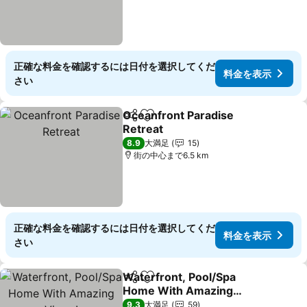
正確な料金を確認するには日付を選択してくだ
料金を表示
さい
Oceanfront Paradise
シェア
お気に入りに追加
Retreat
料金を表示
8.9
大満足
15
街の中心まで6.5 km
正確な料金を確認するには日付を選択してくだ
料金を表示
さい
Waterfront, Pool/Spa
シェア
お気に入りに追加
Home With Amazing
Views!
料金を表示
9.3
大満足
59