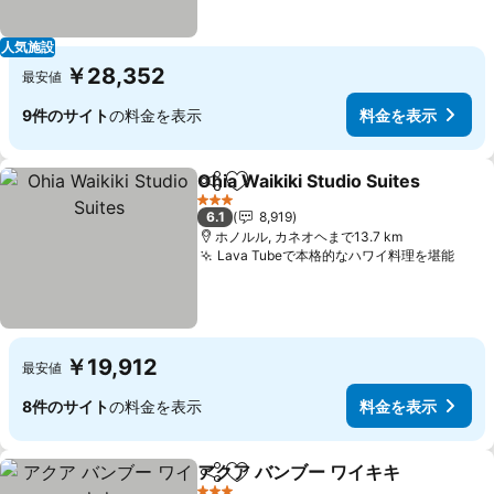
人気施設
￥28,352
最安値
9件のサイト
の料金を表示
料金を表示
Ohia Waikiki Studio Suites
シェア
お気に入りに追加
3 ホテルのランク
6.1
8,919
ホノルル, カネオヘまで13.7 km
Lava Tubeで本格的なハワイ料理を堪能
料金
￥19,912
最安値
8件のサイト
の料金を表示
料金を表示
アクア バンブー ワイキキ
シェア
お気に入りに追加
料