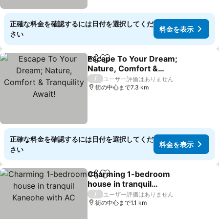
正確な料金を確認するには日付を選択してくだ
料金を表示
さい
Escape To Your Dream;
シェア
お気に入りに追加
Nature, Comfort &
Tranquility Await!
料金を表示
/
ユーザー評価はありません
街の中心まで7.3 km
正確な料金を確認するには日付を選択してくだ
料金を表示
さい
Charming 1-bedroom
シェア
お気に入りに追加
house in tranquil
Kaneohe with AC
料金を表示
/
ユーザー評価はありません
街の中心まで1.1 km