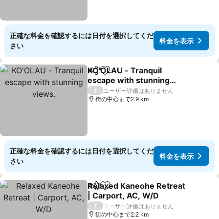
正確な料金を確認するには日付を選択してくだ
料金を表示
さい
KO'OLAU - Tranquil
シェア
お気に入りに追加
escape with stunning
views.
料金を表示
/
ユーザー評価はありません
街の中心まで2.9 km
正確な料金を確認するには日付を選択してくだ
料金を表示
さい
Relaxed Kaneohe Retreat
シェア
お気に入りに追加
| Carport, AC, W/D
料金を表示
/
ユーザー評価はありません
街の中心まで2.2 km