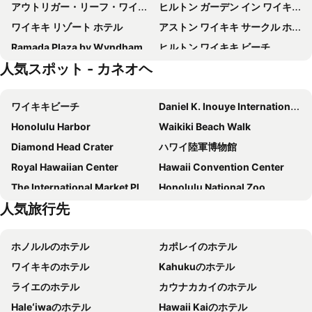
アウトリガー・リーフ・ワイキキ・ビーチ・リゾート
ヒルトン ガーデン イン ワイキキ ビーチ
ワイキキ リゾート ホテル
アストン ワイキキ サークル ホテル
Ramada Plaza by Wyndham Waikiki
ヒルトン ワイキキ ビーチ
人気スポット - カネオヘ
Hilton Vacation Club The Modern Honolulu
Prince Waikiki
Waikiki Malia
The Twin Fin Hotel
ワイキキビーチ
Daniel K. Inouye International Airport
アロヒラーニ リゾート ワイキキ ビーチ
アウトリガー・ワイキキ・ビーチ・リゾート
Honolulu Harbor
Waikiki Beach Walk
Ohia Waikiki Studio Suites
First Cabin International Hawaii
Diamond Head Crater
ハワイ陸軍博物館
ホリデーインエクスプレスワイキキ
Hyatt Place Waikiki Beach
Royal Hawaiian Center
Hawaii Convention Center
Ka Laʻi Waikiki Beach, LXR Hotels & Resorts
ワイキキ･ビーチコマー by アウトリガー
The International Market Place
Honolulu National Zoo
クイーン カピオラニ ホテル
アクア パシフィック モナーク
人気旅行先
Hawaii State Capitol
Kapiolani Park
アクア パームズ ワイキキ
Aston Waikiki Beach Tower
Aloha Tower
Bishop Museum
Waikiki Heritage Hotel
ルアナ ワイキキ ホテル & スイーツ
ホノルルのホテル
カポレイのホテル
Hanauma Bay
Waikele Premium Outlets
The Ritz-Carlton Residences, Waikiki Beach
パーク ショア ワイキキ アン アクア ホテル
ワイキキのホテル
Kahukuのホテル
Kailua Bay
Sandbar
ショアライン ホテル ワイキキ
Renaissance Honolulu Hotel & Spa
ライエのホテル
カウナカカイのホテル
Waimanalo Beach Park
Pan-Pacific Festival
Courtyard by Marriott Waikiki Beach
アクア オアシス
Haleʻiwaのホテル
Hawaii Kaiのホテル
Valley of Temples
Manoa Falls
Wayfinder Waikiki
イリマ ホテル