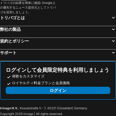
トリバゴの結果を簡単に確認: Google上
Waikiki Place - the Place to be in Waikiki
Kaimana Beach Hotel
の優先するニュース提供元としてトリバ
Marina Hawaii Vacations - Ilikai - Prime Waikiki Location!
Ilikai Lite
ゴを追加しましょう。
トリバゴとは
The Surfjack Hotel & Swim Club
Bamboo Queen Studio 2blocks to Waikiki Beach w/Pool& kitchenetteHOT Location!
ロータス ホノルル アット ダイアモンド ヘッド
Central Waikiki Private Suite sleeps 4 in Popular Hotel
弊社の製品
規約とポリシー
サポート
ログインして会員限定特典を利用しましょう
体験をカスタマイズ
ロイヤルティ料金プランと会員価格
ログイン
trivago N.V.
, Kesselstraße 5 – 7, 40221 Düsseldorf, Germany
Copyright 2026 trivago | All rights reserved.