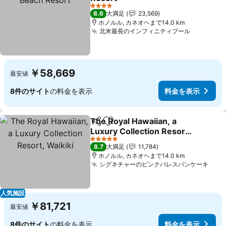
料金を表示
4 ホテルのランク
8.6
大満足
23,569
ホノルル, カネオヘまで14.0 km
北米最長のインフィニティプール
料金を表
￥58,669
最安値
8件のサイト
の料金を表示
料金を表示
The Royal Hawaiian, a
シェア
お気に入りに追加
Luxury Collection Resort,
Waikiki
料金を表示
5 ホテルのランク
8.7
大満足
11,784
ホノルル, カネオヘまで14.0 km
シグネチャーのピンクパレスパンケーキ
料金
人気施設
￥81,721
最安値
8件のサイト
の料金を表示
料金を表示