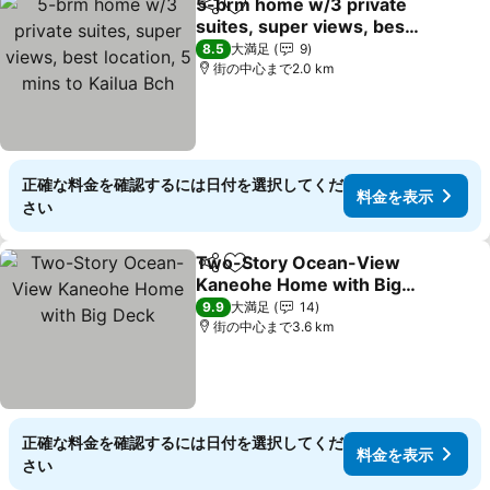
5-brm home w/3 private
シェア
お気に入りに追加
suites, super views, best
location, 5 mins to Kailua
料金を表示
8.5
大満足
9
Bch
街の中心まで2.0 km
正確な料金を確認するには日付を選択してくだ
料金を表示
さい
Two-Story Ocean-View
シェア
お気に入りに追加
Kaneohe Home with Big
Deck
料金を表示
9.9
大満足
14
街の中心まで3.6 km
正確な料金を確認するには日付を選択してくだ
料金を表示
さい