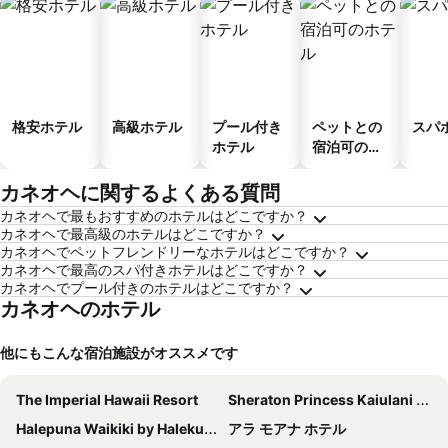
格安ホテル
高級ホテル
プール付き
ペットとの
スパ
ホテル
宿泊可のホ
テル
カネオヘに関するよくある質問
カネオヘで最もおすすめのホテルはどこですか？
カネオヘで最高級のホテルはどこですか？
カネオヘでペットフレンドリーなホテルはどこですか？
カネオヘで最高のスパ付きホテルはどこですか？
カネオヘでプール付きのホテルはどこですか？
カネオヘのホテル
他にもこんな宿泊施設がオススメです
The Imperial Hawaii Resort
Sheraton Princess Kaiulani Waikiki Beach
Halepuna Waikiki by Halekulani
アラ モアナ ホテル