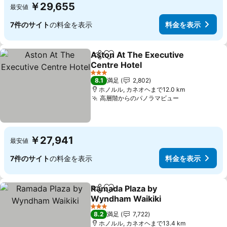
￥29,655
最安値
7件のサイト
の料金を表示
料金を表示
Aston At The Executive
シェア
お気に入りに追加
Centre Hotel
料金を表示
3 ホテルのランク
8.1
満足
2,802
ホノルル, カネオヘまで12.0 km
高層階からのパノラマビュー
料金を表示
￥27,941
最安値
7件のサイト
の料金を表示
料金を表示
Ramada Plaza by
シェア
お気に入りに追加
Wyndham Waikiki
料金を表示
3 ホテルのランク
8.2
満足
7,722
ホノルル, カネオヘまで13.4 km