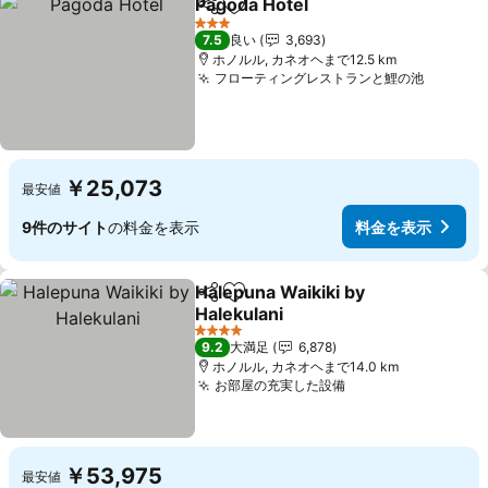
Pagoda Hotel
シェア
お気に入りに追加
料金を表示
3 ホテルのランク
7.5
良い
3,693
ホノルル, カネオヘまで12.5 km
フローティングレストランと鯉の池
料金を
￥25,073
最安値
9件のサイト
の料金を表示
料金を表示
Halepuna Waikiki by
シェア
お気に入りに追加
Halekulani
料金を表示
4 ホテルのランク
9.2
大満足
6,878
ホノルル, カネオヘまで14.0 km
お部屋の充実した設備
料金を表示
￥53,975
最安値