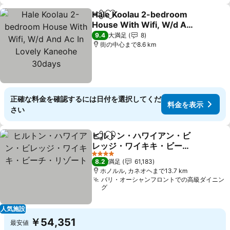
Hale Koolau 2-bedroom
シェア
お気に入りに追加
House With Wifi, W/d And
Ac In Lovely Kaneohe
料金を表示
9.4
大満足
8
30days
街の中心まで8.6 km
正確な料金を確認するには日付を選択してくだ
料金を表示
さい
ヒルトン・ハワイアン・ビ
シェア
お気に入りに追加
レッジ・ワイキキ・ビー
チ・リゾート
料金を表示
4 ホテルのランク
8.2
満足
61,183
ホノルル, カネオヘまで13.7 km
バリ・オーシャンフロントでの高級ダイニン
グ
人気施設
￥54,351
最安値