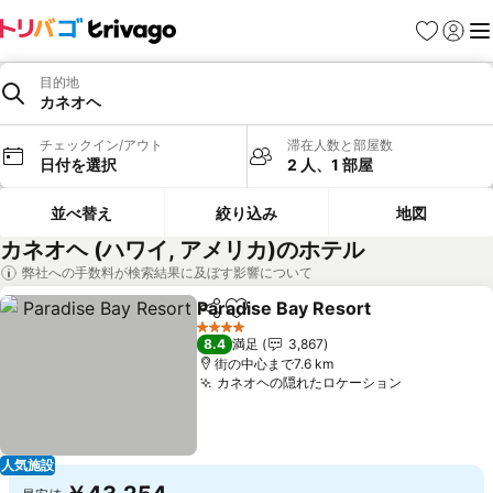
お気に入り
ログイ
メ
目的地
カネオヘ
チェックイン/アウト
滞在人数と部屋数
日付を選択
2 人、1 部屋
並べ替え
絞り込み
地図
カネオヘ (ハワイ, アメリカ)のホテル
弊社への手数料が検索結果に及ぼす影響について
Paradise Bay Resort
シェア
お気に入りに追加
料金
4 ホテルのランク
8.4
満足
3,867
街の中心まで7.6 km
カネオヘの隠れたロケーション
料金を表示
人気施設