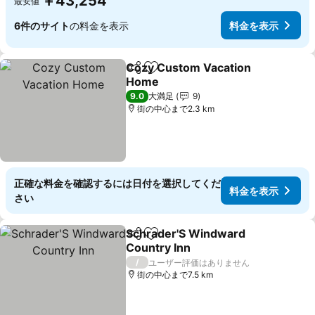
￥43,254
最安値
6件のサイト
の料金を表示
料金を表示
Cozy Custom Vacation
シェア
お気に入りに追加
Home
料金を表示
9.0
大満足
9
街の中心まで2.3 km
正確な料金を確認するには日付を選択してくだ
料金を表示
さい
Schrader'S Windward
シェア
お気に入りに追加
Country Inn
料金を表示
/
ユーザー評価はありません
街の中心まで7.5 km