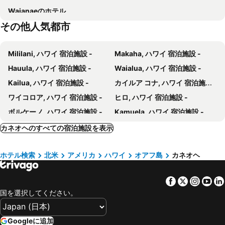
Waianaeのホテル
Moanalua Gardens
Iolani Palace
Stay Hotel Waikiki
ダブルツリーbyヒルトン・アラナ - ワイキキ・ビーチ
その他人気都市
Polynesian Cultural Center
Black point
Aston At The Executive Centre Hotel
ロイヤル グローブ ホテル
エバ ホテル ワイキキ
アクア バンブー ワイキキ
Mililani, ハワイ 宿泊施設 -
Makaha, ハワイ 宿泊施設 -
Polynesian Residences Waikiki Beach
ココナッツ ワイキキ ホテル
Hauula, ハワイ 宿泊施設 -
Waialua, ハワイ 宿泊施設 -
Hyatt Centric Waikiki Beach
OUTRIGGER Waikiki Paradise Hotel
Kailua, ハワイ 宿泊施設 -
カイルア コナ, ハワイ 宿泊施設 -
クヒオ バンヤン クラブ
Hotel La Croix
ワイコロア, ハワイ 宿泊施設 -
ヒロ, ハワイ 宿泊施設 -
The Ambassador Hotel of Waikiki, Tapestry Collection by Hilton
The Laylow Waikiki, Autograph Collection
ボルケーノ, ハワイ 宿泊施設 -
Kamuela, ハワイ 宿泊施設 -
Schrader'S Windward Country Inn
マノア バレー イン
Pahoa, ハワイ 宿泊施設 -
Pepeekeo, ハワイ 宿泊施設 -
カネオヘのすべての宿泊施設を表示
Ac Hotel Honolulu
AC Hotel by Marriott Honolulu
Keaau, ハワイ 宿泊施設 -
Captain Cook, ハワイ 宿泊施設 -
Pagoda Hotel
Renaissance Residences Oahu Honolulu
ホテル検索
北米
アメリカ
ハワイ
オアフ島
カネオヘ
ホノルル, ハワイ 宿泊施設 -
ニューヨーク, ニューヨーク州 宿泊施設 -
Ala Moana Hotel by LSI Resorts
Castle At Ala Moana Hotel
ロサンゼルス, カルフォルニア 宿泊施設 -
カポレイ, ハワイ 宿泊施設 -
Ocean View Room at a resort
Ala Moana Hotel Condo 15th floor
Facebook
Twitter
Insta
Yo
アナハイム, カルフォルニア 宿泊施設 -
ラスベガス, ネバダ州 宿泊施設 -
25Th Floor Great Ocean View From Hotel! Ala Moana! (Ah13)
LSI Resorts at Ala Moana
国を選択してください。
ワイキキ, ハワイ 宿泊施設 -
サンフランシスコ, カルフォルニア 宿泊施設 -
パシフィック マリーナ イン エアポート ホテル
Family/friends Hotel In Terrific Honolulu Room, Ac
レイクブエナビスタ, フロリダ 宿泊施設 -
Club Wyndham Royal Garden at Waikiki
Vacation Rental Suites at Royal Garden Waikiki
Googleに追加