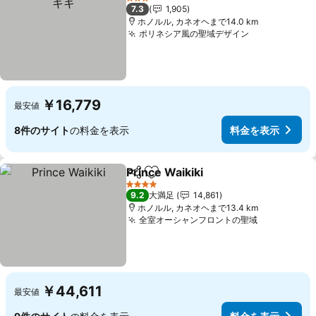
3 ホテルのランク
7.3
1,905
ホノルル, カネオヘまで14.0 km
ポリネシア風の聖域デザイン
料金を表示
￥16,779
最安値
8件のサイト
の料金を表示
料金を表示
Prince Waikiki
シェア
お気に入りに追加
料金を表示
4 ホテルのランク
9.2
大満足
14,861
ホノルル, カネオヘまで13.4 km
全室オーシャンフロントの聖域
料金を表示
￥44,611
最安値