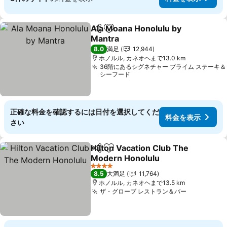
Ala Moana Honolulu by
シェア
お気に入りに追加
Mantra
料金を表示
8.0
満足
12,944
ホノルル, カネオヘまで13.0 km
36階にあるシグネチャー プライム ステーキ＆
シーフード
正確な料金を確認するには日付を選択してくだ
料金を表示
さい
Hilton Vacation Club The
シェア
お気に入りに追加
Modern Honolulu
料金を表示
4 ホテルのランク
8.5
大満足
11,764
ホノルル, カネオヘまで13.5 km
ザ・グローブ レストラン＆バー
料金を表示