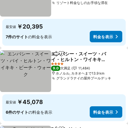
リゾート料金なしのお手頃な滞在
料金を表
￥20,395
最安値
7件のサイト
の料金を表示
料金を表示
エンバシー・スイーツ・バ
シェア
お気に入りに追加
イ・ヒルトン・ワイキキ・
ビーチ・ウォーク
料金を表示
4 ホテルのランク
9.0
大満足
11,484
ホノルル, カネオヘまで13.9 km
グランドラナイの屋外プールデッキ
料金を
￥45,078
最安値
6件のサイト
の料金を表示
料金を表示