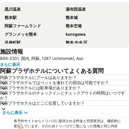
黒川温泉
湯布院温泉
熊本駅
熊本城
阿蘇ファームランド
熊本空港
グランメッセ熊本
kurogawa
呉服町駅
熊本 中央 区
施設情報
水前寺成趣園
熊本新市街
869-2301, 国内, 阿蘇, 1287 Uchinomaki, Aso
阿蘇温泉郷
長湯温泉
さらに表示
岡城跡
Yufuin
阿蘇プラザホテルについてよくある質問
一心行公園
阿蘇プラザホテルにプールはありますか？
阿蘇プラザホテルではペットを連れての宿泊は可能ですか？
阿蘇プラザホテルには駐車場がありますか？
阿蘇プラザホテルのチェックインとチェックアウトの時間はいつです
か？
阿蘇プラザホテルはどこに位置していますか？
さらに表示
各予約サイトからトリバゴに提供される料金と空室状況は、継続的に
変化しています。そのためトリバゴでご覧になった情報と同じ内容