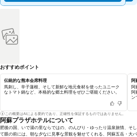
おすすめポイント
伝統的な熊本会席料理
阿
馬刺し、辛子蓮根、そして新鮮な地元食材を使ったユニーク
阿
なトマト鍋など、本格的な郷土料理をぜひご堪能ください。
阿
ン
この概要はAIによる要約であり、正確性を保証するものではありません。
阿蘇プラザホテルについて
肥後の国、いで湯の里ならではの、のんびり・ゆったり温泉旅情、そし
て眼の前には、朝な夕なに見事な景観を魅せてくれる、阿蘇五岳・大パ