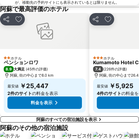
が、移動先の予約サイトにも表示されているとは限りません。
阿蘇で最高評価のホテル
シェア
お気に入りに追加
シェア
お気に入りに
ホテル
ホテル
2 ホテルのランク
3 ホテルのランク
ペンションロワ
Kumamoto Hotel Ch
8.9
7.4
大満足
(
45件の評価
)
(
226件の評価
)
阿蘇, 街の中心まで8.0 km
阿蘇, 街の中心まで26.4
￥25,447
￥5,925
最安値
最安値
2件のサイト
の料金を表示
4件のサイト
の料金を
料金を表示
阿蘇のすべての宿泊施設を表示
阿蘇のその他の宿泊施設