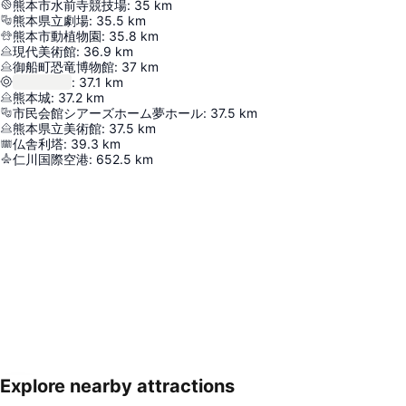
熊本市水前寺競技場
:
35
km
熊本県立劇場
:
35.5
km
熊本市動植物園
:
35.8
km
現代美術館
:
36.9
km
御船町恐竜博物館
:
37
km
:
37.1
km
熊本城
:
37.2
km
市民会館シアーズホーム夢ホール
:
37.5
km
熊本県立美術館
:
37.5
km
仏舎利塔
:
39.3
km
仁川国際空港
:
652.5
km
Explore nearby attractions
地図を拡大