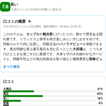
良い
7.8
人気サイトの1,420件の評価から算出
口コミの概要
100+件の口コミからAIが要約 · 最終更新日 : 29 May 2026
このホテルは、
カップル
や
観光客
にぴったりの、静かで歴史ある隠
れ家です。リラックスと探求を両方楽しみたい方におすすめです。
阿蘇カルデラ内に位置し、阿蘇五岳の
パノラマビュー
を堪能できま
す。風光明媚な屋上露天風呂を含む広々とした
大浴場
は、くつろぎ
のひとときを過ごすのに最適です。
スタッフ
のきめ細やかなサービ
スと、阿蘇牛乳などの地元特産品を取り揃えた種類豊富な
朝食ビュ
ッフェ
は、お客様から常に高い評価を得ています。ユニークな体験
すべて表示
として、庭園で提供されている特徴的な
スプーン曲げアクティビテ
ィ
をぜひお試しください。
口コミ
大満足
31
%
満足
40
%
良い
18
%
普通
6
%