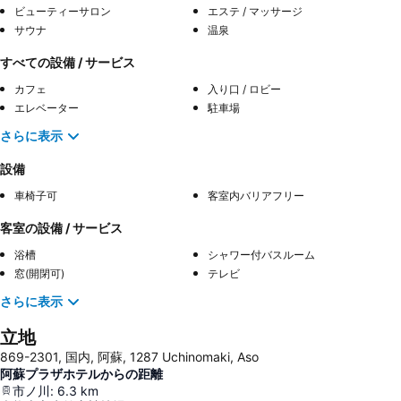
ビューティーサロン
エステ / マッサージ
サウナ
温泉
すべての設備 / サービス
カフェ
入り口 / ロビー
エレベーター
駐車場
さらに表示
設備
車椅子可
客室内バリアフリー
客室の設備 / サービス
浴槽
シャワー付バスルーム
窓(開閉可)
テレビ
さらに表示
立地
869-2301, 国内, 阿蘇, 1287 Uchinomaki, Aso
阿蘇プラザホテルからの距離
市ノ川
:
6.3
km