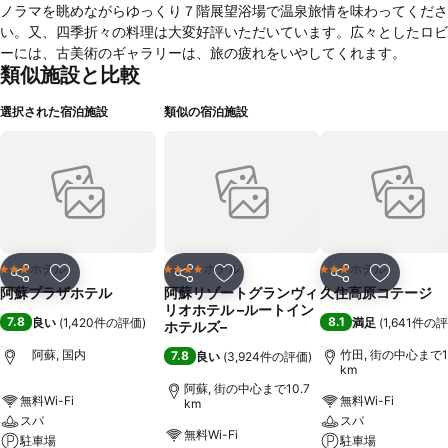
ノラマを眺めながらゆっくり７階展望浴場で温泉旅情を味わってくださ
い。又、四季折々の料理は大変好評いただいています。広々としたロビ
ーには、古美術のギャラリーは、旅の疲れをいやしてくれます。
類似施設と比較
選択された宿泊施設
類似の宿泊施設
ホテル
ホテル
ホテル
3 ホテルのランク
4 ホテルのランク
3 ホテルのランク
シェア
お気に入りに追加
シェア
お気に入りに追加
シェア
お気に入
阿蘇プラザホテル
阿蘇リゾートグランヴィ
久住高原コテージ
リオホテル –ルートイン
7.8
8.1
良い
(
1,420件の評価
)
満足
(
1,641件の
ホテルズ–
阿蘇, 国内
竹田, 街の中心まで17
7.8
良い
(
3,924件の評価
)
km
阿蘇, 街の中心まで10.7
無料Wi-Fi
無料Wi-Fi
km
スパ
スパ
無料Wi-Fi
駐車場
駐車場