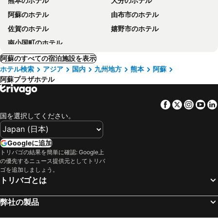
熊本のホテル
大分のホテル
阿蘇のホテル
由布市のホテル
佐賀のホテル
嬉野市のホテル
南小国町のホテル
阿蘇のすべての宿泊施設を表示
ホテル検索
アジア
国内
九州地方
熊本
阿蘇
阿蘇プラザホテル
Facebook
Twitter
Insta
Yo
国を選択してください。
Googleに追加
トリバゴの結果を簡単に確認: Google上
の優先するニュース提供元としてトリバ
ゴを追加しましょう。
トリバゴとは
弊社の製品