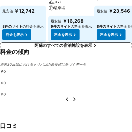
スパ
駐車場
料金を表示
料金を表示
￥12,742
￥23,546
最安値
最安値
料金を表示
￥16,268
最安値
8件のサイト
の料金を表示
9件のサイト
の料金を表示
8件のサイト
の料金を
料金を表示
料金を表示
料金を表示
阿蘇のすべての宿泊施設を表示
料金の傾向
過去30日間におけるトリバゴの最安値に基づくデータ
￥0
￥0
￥0
口コミ