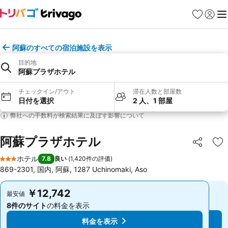
お気に入り
ログイ
メ
阿蘇のすべての宿泊施設を表示
目的地
阿蘇プラザホテル
チェックイン/アウト
滞在人数と部屋数
日付を選択
2 人、1 部屋
弊社への手数料が検索結果に及ぼす影響について
阿蘇プラザホテル
シェア
お
ホテル
7.8
良い
(
1,420件の評価
)
3 ホテルのランク
869-2301, 国内, 阿蘇, 1287 Uchinomaki, Aso
￥12,742
￥12,742
最安値
最安値
8件のサイト
の料金を表示
8件のサイト
の料金を表示
料金を表示
料金を表示