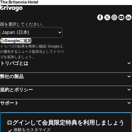
The Britannia Hotel
Facebook
Twitter
Insta
Yo
国を選択してください。
Googleに追加
トリバゴの結果を簡単に確認: Google上
の優先するニュース提供元としてトリバ
ゴを追加しましょう。
トリバゴとは
弊社の製品
規約とポリシー
サポート
ログインして会員限定特典を利用しましょう
体験をカスタマイズ