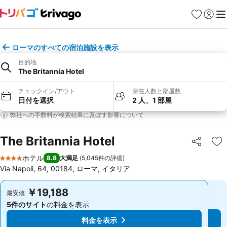
お気に入り
ログイ
メ
ローマのすべての宿泊施設を表示
目的地
The Britannia Hotel
チェックイン/アウト
滞在人数と部屋数
日付を選択
2 人、1 部屋
弊社への手数料が検索結果に及ぼす影響について
The Britannia Hotel
シェア
お
ホテル
8.8
大満足
(
5,045件の評価
)
4 ホテルのランク
Via Napoli, 64, 00184, ローマ, イタリア
￥19,188
￥19,188
最安値
最安値
5件のサイト
の料金を表示
5件のサイト
の料金を表示
料金を表示
料金を表示