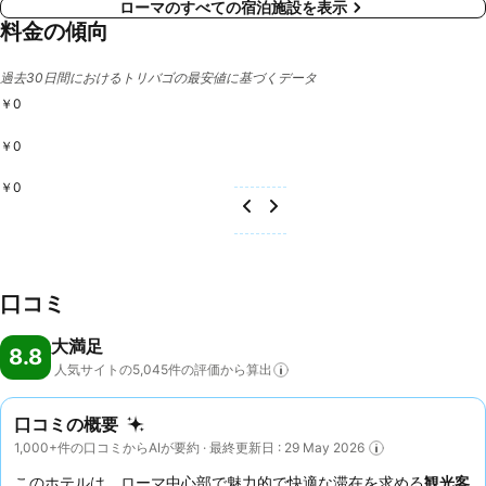
ローマのすべての宿泊施設を表示
料金の傾向
過去30日間におけるトリバゴの最安値に基づくデータ
￥0
￥0
￥0
口コミ
大満足
8.8
人気サイトの5,045件の評価から算出
口コミの概要
1,000+件の口コミからAIが要約 · 最終更新日 : 29 May 2026
このホテルは、ローマ中心部で魅力的で快適な滞在を求める
観光客