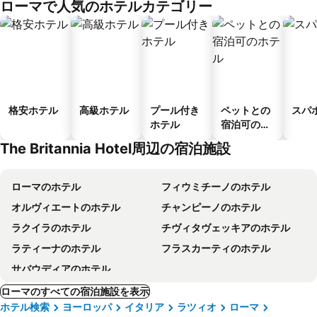
ローマで人気のホテルカテゴリー
ス
格安ホテル
高級ホテル
プール付き
ペットとの
スパ
ホテル
宿泊可のホ
テル
The Britannia Hotel周辺の宿泊施設
ローマのホテル
フィウミチーノのホテル
オルヴィエートのホテル
チャンピーノのホテル
ラクイラのホテル
チヴィタヴェッキアのホテル
ラティーナのホテル
フラスカーティのホテル
サバウディアのホテル
ローマのすべての宿泊施設を表示
ホテル検索
ヨーロッパ
イタリア
ラツィオ
ローマ