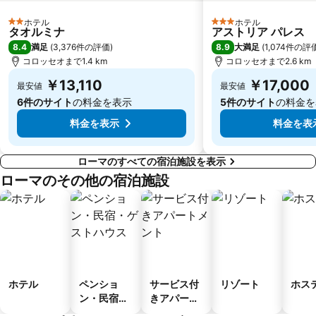
トライアヌス帝の市場
Piazza Campo de' Fiori
ホテル
ホテル
Lepanto Metro Station
Via del Corso
2 ホテルのランク
3 ホテルのランク
タオルミナ
アストリア パレス
Villa Borghese
サン・ジョバンニ・イン・ラテラノ大聖堂
8.4
8.9
満足
(
3,376件の評価
)
大満足
(
1,074件の評
コロッセオまで1.4 km
コロッセオまで2.6 km
Giulio Agricola Metro Station
Settecamini
￥13,110
￥17,000
最安値
最安値
Borgo Antico
St Paul's Within the Walls
6件のサイト
の料金を表示
5件のサイト
の料金を
料金を表示
料金を表
ローマのすべての宿泊施設を表示
ローマのその他の宿泊施設
ホテル
ペンショ
サービス付
リゾート
ホス
ン・民宿・
きアパート
ゲストハウ
メント