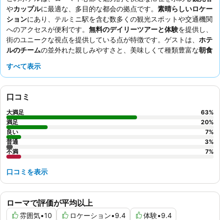
や
カップル
に最適な、多目的な都会の拠点です。
素晴らしいロケー
ション
にあり、テルミニ駅を含む数多くの観光スポットや交通機関
へのアクセスが便利です。
無料のデイリーツアーと体験
を提供し、
街のユニークな視点を提供している点が特徴です。ゲストは、
ホテ
ルのチーム
の並外れた親しみやすさと、美味しくて種類豊富な
朝食
ビュッフェ
を一貫して高く評価しています。より静かな滞在を希望
すべて表示
する場合は、庭園に面した部屋をリクエストできます。
口コミ
大満足
63
%
満足
20
%
良い
7
%
普通
3
%
不満
7
%
口コミを表示
ローマで評価が平均以上
雰囲気
•
10
ロケーション
•
9.4
体験
•
9.4