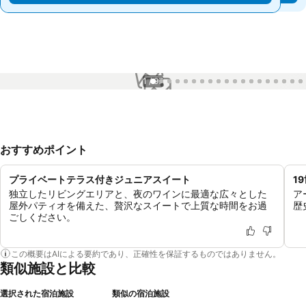
1 / 97
おすすめポイント
プライベートテラス付きジュニアスイート
1
独立したリビングエリアと、夜のワインに最適な広々とした
ア
屋外パティオを備えた、贅沢なスイートで上質な時間をお過
歴
ごしください。
この概要はAIによる要約であり、正確性を保証するものではありません。
類似施設と比較
選択された宿泊施設
類似の宿泊施設