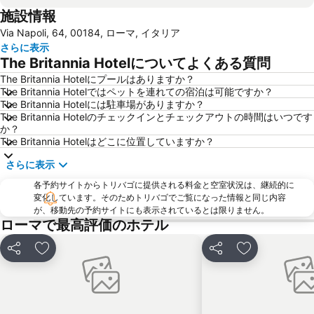
施設情報
Trevi
Monti
Via Napoli, 64, 00184, ローマ, イタリア
Trastevere
サン・ピエトロ大聖堂
さらに表示
Pantheon
Fiera di Roma
The Britannia Hotelについてよくある質問
Centro Storico
ポポロ広場
The Britannia Hotelにプールはありますか？
The Britannia Hotelではペットを連れての宿泊は可能ですか？
Ostiense
バルベリーニ宮
The Britannia Hotelには駐車場がありますか？
Prati
Barberini
The Britannia Hotelのチェックインとチェックアウトの時間はいつです
か？
サンタ・マリア・マッジョーレ大聖堂
サン・ピエトロ広場
The Britannia Hotelはどこに位置していますか？
Tiburtina
Ponte Lungo Metro Station
さらに表示
Colosseo Metro Station
サンタ・マリア・イン・トラステヴェレ教会
各予約サイトからトリバゴに提供される料金と空室状況は、継続的に
Spagna Metro Station
Flaminio
変化しています。そのためトリバゴでご覧になった情報と同じ内容
が、移動先の予約サイトにも表示されているとは限りません。
Via Nazionale
Autostazione Tiburtina
ローマで最高評価のホテル
Roma Ostiense Railway Station
Cavour Metro Station
シェア
お気に入りに追加
シェア
お気に入りに
Cipro Metro Station
Repubblica - Teatro dell'Opera Metro Station
Castro Pretorio
パラティーノの丘
Ottaviano - San Pietro - Musei Vaticani Metro Station
Teatro dell'Opera