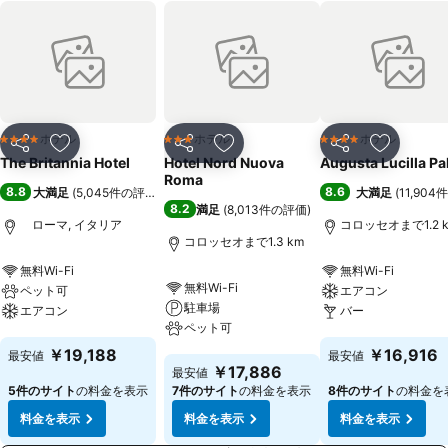
ホテル
ホテル
ホテル
4 ホテルのランク
3 ホテルのランク
4 ホテルのランク
シェア
お気に入りに追加
シェア
お気に入りに追加
シェア
お気に入
The Britannia Hotel
Hotel Nord Nuova
Augusta Lucilla Pa
Roma
8.8
8.6
大満足
(
5,045件の評価
)
大満足
(
11,90
8.2
満足
(
8,013件の評価
)
ローマ, イタリア
コロッセオまで1.2 
コロッセオまで1.3 km
無料Wi-Fi
無料Wi-Fi
無料Wi-Fi
ペット可
エアコン
駐車場
エアコン
バー
ペット可
料金を表示
料金を表示
￥19,188
￥16,916
最安値
最安値
料金を表示
￥17,886
最安値
5件のサイト
の料金を表示
7件のサイト
の料金を表示
8件のサイト
の料金を
料金を表示
料金を表示
料金を表示