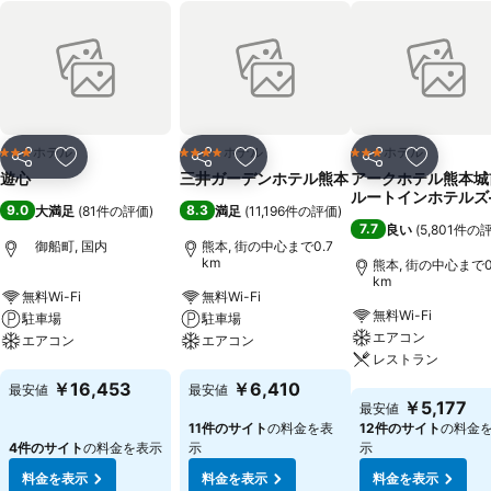
ホテル
ホテル
ホテル
3 ホテルのランク
4 ホテルのランク
3 ホテルのランク
シェア
お気に入りに追加
シェア
お気に入りに追加
シェア
お気に入
遊心
三井ガーデンホテル熊本
アークホテル熊本城前
ルートインホテルズ
9.0
8.3
大満足
(
81件の評価
)
満足
(
11,196件の評価
)
7.7
良い
(
5,801件の
御船町, 国内
熊本, 街の中心まで0.7
km
熊本, 街の中心まで0
km
無料Wi-Fi
無料Wi-Fi
無料Wi-Fi
駐車場
駐車場
エアコン
エアコン
エアコン
レストラン
料金を表示
料金を表示
￥16,453
￥6,410
最安値
最安値
料金を表示
￥5,177
最安値
11件のサイト
の料金を表
12件のサイト
の料金
4件のサイト
の料金を表示
示
示
料金を表示
料金を表示
料金を表示