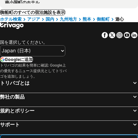
南小国町のホテル
御船町のすべての宿泊施設を表示
ホテル検索
アジア
国内
九州地方
熊本
御船町
遊心
Facebook
Twitter
Insta
Yo
国を選択してください。
Googleに追加
トリバゴの結果を簡単に確認: Google上
の優先するニュース提供元としてトリバ
ゴを追加しましょう。
トリバゴとは
弊社の製品
規約とポリシー
サポート