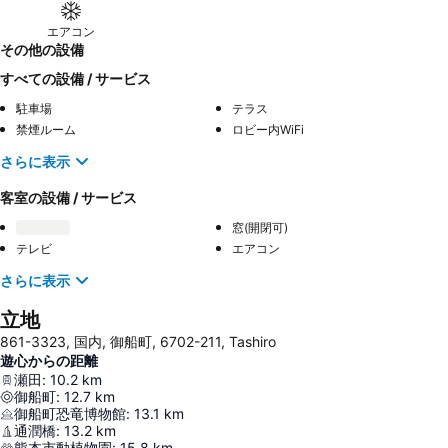
エアコン
その他の設備
すべての設備 / サービス
駐車場
テラス
禁煙ルーム
ロビー内WiFi
さらに表示
客室の設備 / サービス
窓(開閉可)
テレビ
エアコン
さらに表示
立地
861-3323, 国内, 御船町, 6702-211, Tashiro
遊心からの距離
瀬田
:
10.2
km
御船町
:
12.7
km
御船町恐竜博物館
:
13.1
km
通潤橋
:
13.2
km
熊本市動植物園
:
15.8
km