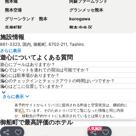
熊本城
阿蘇ファームランド
熊本空港
グランメッセ熊本
グリーンランド 熊本
kurogawa
呉服町駅
熊本 中央 区
施設情報
水前寺成趣園
熊本新市街
861-3323, 国内, 御船町, 6702-211, Tashiro
阿蘇温泉郷
岡城跡
さらに表示
一心行公園
遊心についてよくある質問
遊心にプールはありますか？
遊心ではペットを連れての宿泊は可能ですか？
遊心には駐車場がありますか？
遊心のチェックインとチェックアウトの時間はいつですか？
遊心はどこに位置していますか？
さらに表示
各予約サイトからトリバゴに提供される料金と空室状況は、継続的に
変化しています。そのためトリバゴでご覧になった情報と同じ内容
が、移動先の予約サイトにも表示されているとは限りません。
御船町で最高評価のホテル
人気施設
シェア
お気に入りに追加
シェア
お気に入りに