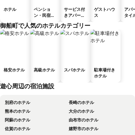
ホテル
ペンショ
サービス付
ゲストハウ
アパ
ン・民宿・
きアパート
ス
タイ
ゲストハウ
メント
ル
御船町で人気のホテルカテゴリー
ス
格安ホテル
高級ホテル
スパホテル
駐車場付き
ホテル
遊心周辺の宿泊施設
別府のホテル
長崎のホテル
熊本のホテル
大分のホテル
阿蘇のホテル
由布市のホテル
佐賀のホテル
嬉野市のホテル