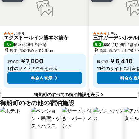
ホテル
ホテル
3 ホテルのランク
4 ホテルのランク
エクストールイン熊本水前寺
三井ガーデンホテル
7.7
8.3
良い
(
546件の評価
)
満足
(
11,196件の評価
)
熊本, 街の中心まで2.9 km
熊本, 街の中心まで0.7 
￥7,800
￥6,410
最安値
最安値
1件のサイト
の料金を表示
11件のサイト
の料金
料金を表示
料金を表
御船町のすべての宿泊施設を表示
御船町のその他の宿泊施設