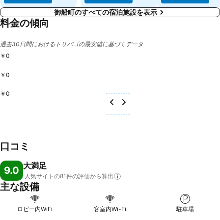
御船町のすべての宿泊施設を表示
料金の傾向
過去30日間におけるトリバゴの最安値に基づくデータ
￥0
￥0
￥0
口コミ
大満足
9.0
人気サイトの81件の評価から算出
主な設備
ロビー内WiFi
客室内Wi-Fi
駐車場