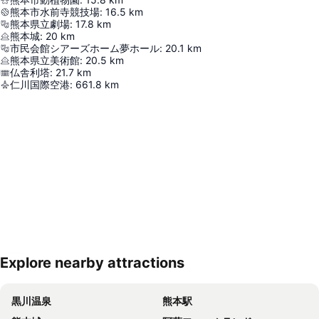
熊本市水前寺競技場
:
16.5
km
熊本県立劇場
:
17.8
km
熊本城
:
20
km
市民会館シアーズホーム夢ホール
:
20.1
km
熊本県立美術館
:
20.5
km
仏舎利塔
:
21.7
km
仁川国際空港
:
661.8
km
Explore nearby attractions
地図を拡大
黒川温泉
熊本駅