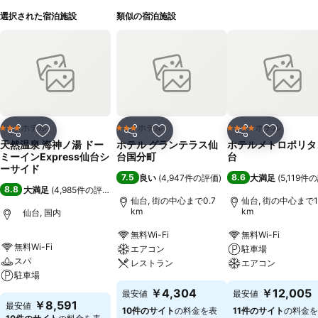
選択された宿泊施設
類似の宿泊施設
ホテル
ホテル
ホテル
3 ホテルのランク
3 ホテルのランク
4 ホテルのランク
シェア
お気に入りに追加
シェア
お気に入りに追加
シェア
お気に入
天然温泉 海神ノ湯 ドー
ホテル グランテラス仙
ホテルメトロポリタ
ミーインExpress仙台シ
台国分町
台
ーサイド
7.5
8.6
良い
(
4,947件の評価
)
大満足
(
5,119件
8.8
大満足
(
4,985件の評価
)
仙台, 街の中心まで0.7
仙台, 街の中心まで1.
km
km
仙台, 国内
無料Wi-Fi
無料Wi-Fi
無料Wi-Fi
エアコン
駐車場
スパ
レストラン
エアコン
駐車場
￥4,304
￥12,005
最安値
最安値
￥8,591
最安値
10件のサイト
の料金を表
11件のサイト
の料金を