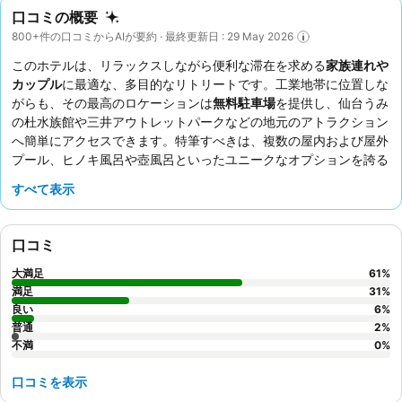
口コミの概要
800+件の口コミからAIが要約 · 最終更新日 : 29 May 2026
このホテルは、リラックスしながら便利な滞在を求める
家族連れや
カップル
に最適な、多目的なリトリートです。工業地帯に位置しな
がらも、その最高のロケーションは
無料駐車場
を提供し、仙台うみ
の杜水族館や三井アウトレットパークなどの地元のアトラクション
へ簡単にアクセスできます。特筆すべきは、複数の屋内および屋外
プール、ヒノキ風呂や壺風呂といったユニークなオプションを誇る
広々とした
温泉施設
です。宿泊客は、きめ細やかなスタッフと、牛
すべて表示
タンシチューや自分好みにカスタマイズできる海鮮丼などの地元料
理が並ぶ素晴らしい
朝食ビュッフェ
を一貫して高く評価していま
す。心ゆくまでリラックスするなら、温泉に浸かった後には無料の
口コミ
「夜鳴きそば」とアイスクリームをぜひお楽しみください。
大満足
61
%
満足
31
%
良い
6
%
普通
2
%
不満
0
%
口コミを表示