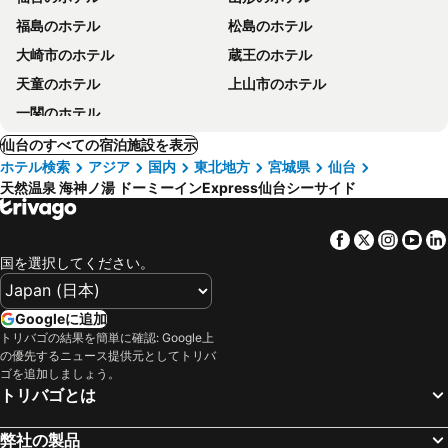
福島のホテル
松島のホテル
大崎市のホテル
蔵王のホテル
天童のホテル
上山市のホテル
一関のホテル
仙台のすべての宿泊施設を表示
ホテル検索
アジア
国内
東北地方
宮城県
仙台
天然温泉 海神ノ湯 ドーミーインExpress仙台シーサイド
Facebook
Twitter
Insta
Yo
国を選択してください。
Googleに追加
トリバゴの結果を簡単に確認: Google上
の優先するニュース提供元としてトリバ
ゴを追加しましょう。
トリバゴとは
弊社の製品