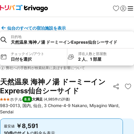
お気に入り
ログイ
メ
仙台のすべての宿泊施設を表示
目的地
天然温泉 海神ノ湯 ドーミーインExpress仙台シーサイド
チェックイン/アウト
滞在人数と部屋数
日付を選択
2 人、1 部屋
弊社への手数料が検索結果に及ぼす影響について
天然温泉 海神ノ湯 ドーミーイン
Express仙台シーサイド
シェア
お
ホテル
8.8
大満足
(
4,985件の評価
)
3 ホテルのランク
983-0013, 国内, 仙台, 3 Chome-4-9 Nakano, Miyagino Ward,
Sendai
￥8,591
￥8,591
最安値
最安値
10件のサイト
の料金を表示
10件のサイト
の料金を表示