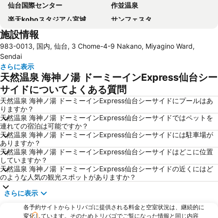
仙台国際センター
作並温泉
楽天koboスタジアム宮城
サンフェスタ
施設情報
仙台城
塩竈神社
983-0013, 国内, 仙台, 3 Chome-4-9 Nakano, Miyagino Ward,
Festival Tanabata
スプリングバレー泉高原スキー場
Sendai
ユアテックスタジアム仙台
イベントホール松栄
さらに表示
天然温泉 海神ノ湯 ドーミーインExpress仙台シー
ひとめぼれスタジアム宮城
天童高原スキー場
サイドについてよくある質問
Sendaijo Ato
The Miyagi Museum of Art
天然温泉 海神ノ湯 ドーミーインExpress仙台シーサイドにプールはあ
Osaki Hachiman Shrine
りますか？
天然温泉 海神ノ湯 ドーミーインExpress仙台シーサイドではペットを
連れての宿泊は可能ですか？
天然温泉 海神ノ湯 ドーミーインExpress仙台シーサイドには駐車場が
ありますか？
天然温泉 海神ノ湯 ドーミーインExpress仙台シーサイドはどこに位置
していますか？
天然温泉 海神ノ湯 ドーミーインExpress仙台シーサイドの近くにはど
のような人気の観光スポットがありますか？
さらに表示
各予約サイトからトリバゴに提供される料金と空室状況は、継続的に
変化しています。そのためトリバゴでご覧になった情報と同じ内容