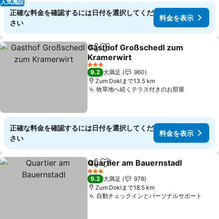
人気施設
正確な料金を確認するには日付を選択してくだ
料金を表示
さい
Gasthof Großschedl zum
シェア
お気に入りに追加
Kramerwirt
料金を表示
3 ホテルのランク
9.2
大満足
960
Zum Doklまで13.5 km
牧草地へ続くテラス付きのお部屋
料金を表
正確な料金を確認するには日付を選択してくだ
料金を表示
さい
Quartier am Bauernstadl
シェア
お気に入りに追加
3 ホテルのランク
9.2
大満足
978
Zum Doklまで18.5 km
自動チェックインとパーソナルサポート
料金