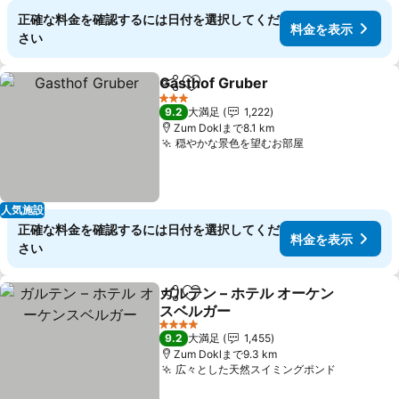
正確な料金を確認するには日付を選択してくだ
料金を表示
さい
Gasthof Gruber
シェア
お気に入りに追加
料金を表示
3 ホテルのランク
9.2
大満足
1,222
Zum Doklまで8.1 km
穏やかな景色を望むお部屋
料金を表示
人気施設
正確な料金を確認するには日付を選択してくだ
料金を表示
さい
ガルテン – ホテル オーケン
シェア
お気に入りに追加
スベルガー
料金を表示
4 ホテルのランク
9.2
大満足
1,455
Zum Doklまで9.3 km
広々とした天然スイミングポンド
料金を表