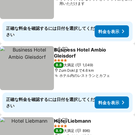
用いただけます
正確な料金を確認するには日付を選択してくだ
料金を表示
さい
Business Hotel Ambio
シェア
お気に入りに追加
Gleisdorf
料金を表示
4 ホテルのランク
8.8
大満足
1,049
Zum Doklまで4.6 km
ホテル内のレストランとカフェ
料金を表示
正確な料金を確認するには日付を選択してくだ
料金を表示
さい
Hotel Liebmann
シェア
お気に入りに追加
料金を表示
4 ホテルのランク
8.9
大満足
896