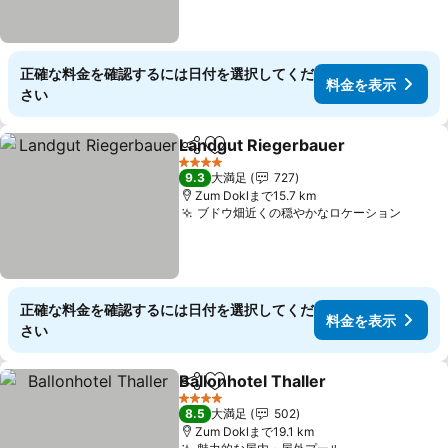
正確な料金を確認するには日付を選択してくだ
料金を表示
さい
Landgut Riegerbauer
シェア
お気に入りに追加
料金
4 ホテルのランク
9.3
大満足
727
Zum Doklまで15.7 km
ブドウ畑近くの穏やかなロケーション
料金
正確な料金を確認するには日付を選択してくだ
料金を表示
さい
Ballonhotel Thaller
シェア
お気に入りに追加
料金を
4 ホテルのランク
8.5
大満足
502
Zum Doklまで19.1 km