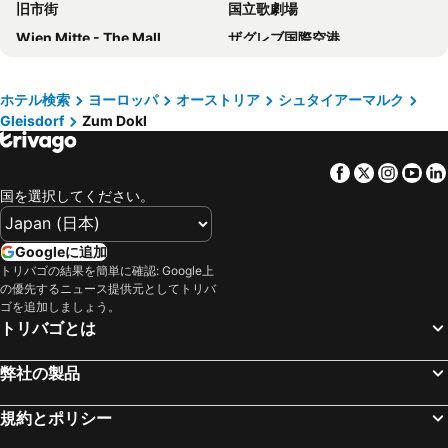
旧市街
国立歌劇場
Wien Mitte - The Mall
ザグレブ国際空港
Bahnhof Wien Hütteldorf
Lake Bled
U2 Station Stadion
Karlsplatz Parkanlagen
ホテル検索
ヨーロッパ
オーストリア
シュタイアーマルク
Gleisdorf
Zum Dokl
バーンホーフシティ ヴィーン ヴェスト
ウィーン市庁舎
ホーフブルク宮殿
Favoriten
Facebook
Twitter
Insta
Yo
City Airport Train
Museum Hallstatt
国を選択してください。
Linz Hauptbahnhof
Landstraße
ブラチスラヴァ城
マリアヒルファー通り
Googleに追加
Neubau
Ljubljana Center
トリバゴの結果を簡単に確認: Google上
の優先するニュース提供元としてトリバ
Stenjevec
Zagrebački Glavni Kolodvor
ゴを追加しましょう。
トリバゴとは
Riviéra
Hauptbahnhof Graz
Secession
Sankt Anton von Padua Wien 15
弊社の製品
Bahnhof Wien Praterstern
Ljubljana Jože Pučnik Airport
Autobusni Kolodvor Zagreb
G3 Shopping Resort Gerasdorf
規約とポリシー
Salzwelten Hallstatt
Bad Ischl