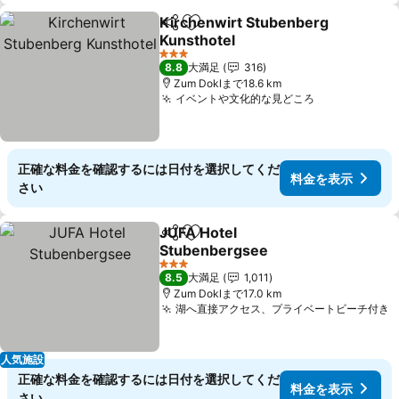
Kirchenwirt Stubenberg
シェア
お気に入りに追加
Kunsthotel
料金を表示
3 ホテルのランク
8.8
大満足
316
Zum Doklまで18.6 km
イベントや文化的な見どころ
料金を表示
正確な料金を確認するには日付を選択してくだ
料金を表示
さい
JUFA Hotel
シェア
お気に入りに追加
Stubenbergsee
料金を表示
3 ホテルのランク
8.5
大満足
1,011
Zum Doklまで17.0 km
湖へ直接アクセス、プライベートビーチ付き
人気施設
正確な料金を確認するには日付を選択してくだ
料金を表示
さい