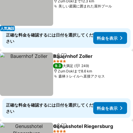
Zum Doklまで12.3 km
美しい庭園に囲まれた屋外プール
料金を表
人気施設
正確な料金を確認するには日付を選択してくだ
料金を表示
さい
Bauernhof Zoller
シェア
お気に入りに追加
料金を表
4 ホテルのランク
9.3
大満足
249
Zum Doklまで8.6 km
森林トレイルへ直接アクセス
料金を表示
正確な料金を確認するには日付を選択してくだ
料金を表示
さい
Genusshotel Riegersburg
シェア
お気に入りに追加