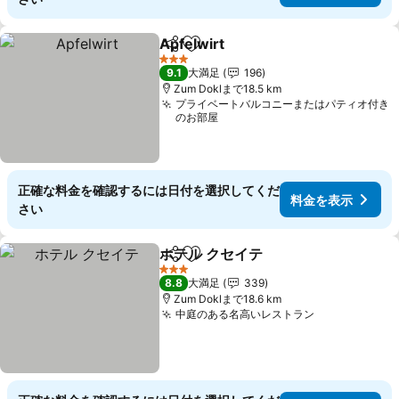
Apfelwirt
シェア
お気に入りに追加
料金を表示
3 ホテルのランク
9.1
大満足
196
Zum Doklまで18.5 km
プライベートバルコニーまたはパティオ付き
のお部屋
正確な料金を確認するには日付を選択してくだ
料金を表示
さい
ホテル クセイテ
シェア
お気に入りに追加
料金を表示
3 ホテルのランク
8.8
大満足
339
Zum Doklまで18.6 km
中庭のある名高いレストラン
料金を表示