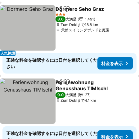
Dormero Seho Graz
シェア
お気に入りに追加
料金を
3 ホテルのランク
8.6
大満足
1,491
Zum Doklまで18.8 km
天然スイミングポンドと庭園
料金を表示
人気施設
正確な料金を確認するには日付を選択してくだ
料金を表示
さい
Ferienwohnung
シェア
お気に入りに追加
Genusshaus TIMIschl
料金を表示
9.0
大満足
27
Zum Doklまで4.1 km
正確な料金を確認するには日付を選択してくだ
料金を表示