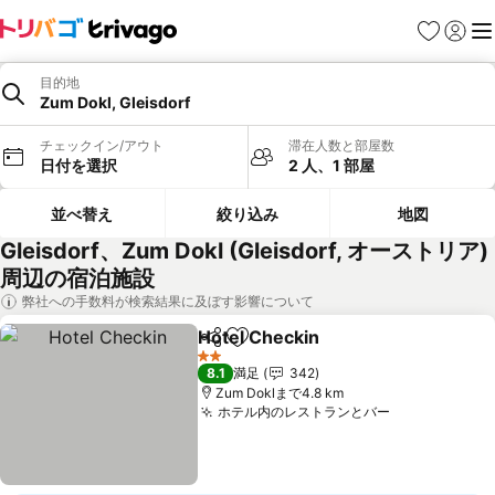
お気に入り
ログイ
メ
目的地
Zum Dokl, Gleisdorf
チェックイン/アウト
滞在人数と部屋数
日付を選択
2 人、1 部屋
並べ替え
絞り込み
地図
Gleisdorf、Zum Dokl (Gleisdorf, オーストリア)
周辺の宿泊施設
弊社への手数料が検索結果に及ぼす影響について
Hotel Checkin
シェア
お気に入りに追加
料金を表示
2 ホテルのランク
8.1
満足
342
Zum Doklまで4.8 km
ホテル内のレストランとバー
料金を表示