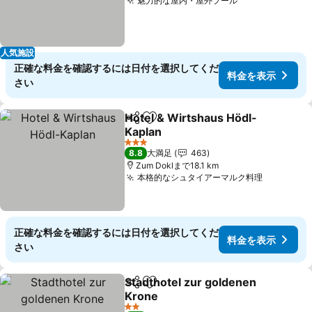
魅力的な屋内・屋外プール
料金を表示
人気施設
正確な料金を確認するには日付を選択してくだ
料金を表示
さい
Hotel & Wirtshaus Hödl-
シェア
お気に入りに追加
Kaplan
料金を表示
3 ホテルのランク
8.8
大満足
463
Zum Doklまで18.1 km
本格的なシュタイアーマルク料理
料金を表
正確な料金を確認するには日付を選択してくだ
料金を表示
さい
Stadthotel zur goldenen
シェア
お気に入りに追加
Krone
料金を表示
2 ホテルのランク