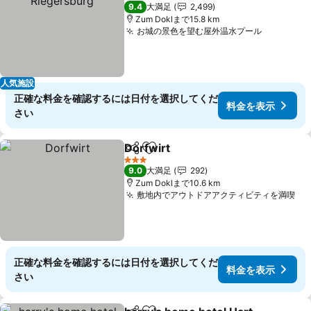
4 ホテルのランク
9.4
大満足
2,499
Zum Doklまで15.8 km
お城の景色を望む屋外温水プール
料金を表
人気施設
正確な料金を確認するには日付を選択してくだ
料金を表示
さい
Dorfwirt
シェア
お気に入りに追加
料金を表示
3 ホテルのランク
9.0
大満足
292
Zum Doklまで10.6 km
敷地内でアウトドアアクティビティを満喫
料
正確な料金を確認するには日付を選択してくだ
料金を表示
さい