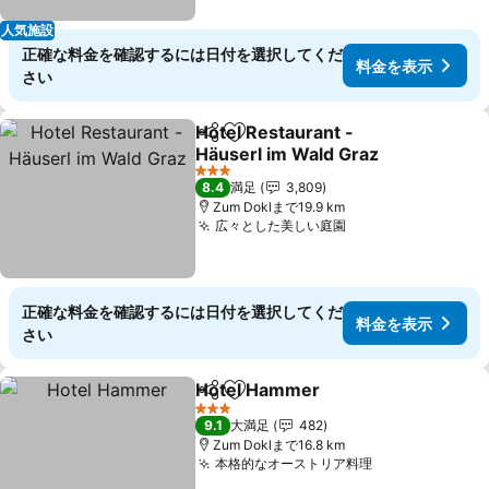
人気施設
正確な料金を確認するには日付を選択してくだ
料金を表示
さい
Hotel Restaurant -
シェア
お気に入りに追加
Häuserl im Wald Graz
料金を表示
3 ホテルのランク
8.4
満足
3,809
Zum Doklまで19.9 km
広々とした美しい庭園
料金を表示
正確な料金を確認するには日付を選択してくだ
料金を表示
さい
Hotel Hammer
シェア
お気に入りに追加
料金を表示
3 ホテルのランク
9.1
大満足
482
Zum Doklまで16.8 km
本格的なオーストリア料理
料金を表示