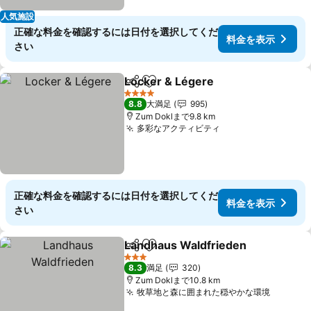
人気施設
正確な料金を確認するには日付を選択してくだ
料金を表示
さい
Locker & Légere
シェア
お気に入りに追加
料金を表
4 ホテルのランク
8.8
大満足
995
Zum Doklまで9.8 km
多彩なアクティビティ
料金を表示
正確な料金を確認するには日付を選択してくだ
料金を表示
さい
Landhaus Waldfrieden
シェア
お気に入りに追加
料
3 ホテルのランク
8.3
満足
320
Zum Doklまで10.8 km
牧草地と森に囲まれた穏やかな環境
料金を