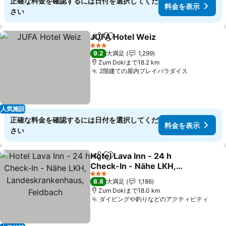
正確な料金を確認するには日付を選択してくだ
料金を表示
さい
JUFA Hotel Weiz
シェア
お気に入りに追加
料金を表
3 ホテルのランク
9.2
大満足
1,299
Zum Doklまで18.2 km
2階建ての屋内プレイパラダイス
料金を表
人気施設
正確な料金を確認するには日付を選択してくだ
料金を表示
さい
Hotel Lava Inn - 24 h
シェア
お気に入りに追加
Check-In - Nähe LKH,
Landeskrankenhaus,
料金を表示
3 ホテルのランク
8.8
大満足
1,186
Feldbach
Zum Doklまで18.0 km
ダイビングや釣りなどのアクティビティ
料金