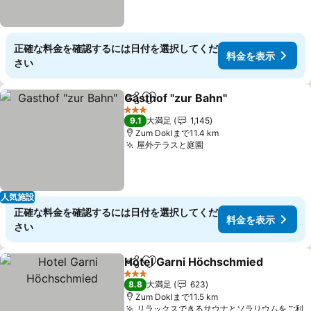
正確な料金を確認するには日付を選択してくだ
料金を表示
さい
Gasthof "zur Bahn"
シェア
お気に入りに追加
料金を
3 ホテルのランク
9.1
大満足
1,145
Zum Doklまで11.4 km
屋外テラスと庭園
料金を表示
人気施設
正確な料金を確認するには日付を選択してくだ
料金を表示
さい
Hotel Garni Höchschmied
シェア
お気に入りに追加
3 ホテルのランク
8.8
大満足
623
Zum Doklまで11.5 km
リラックスできるサウナとソラリウムをご利