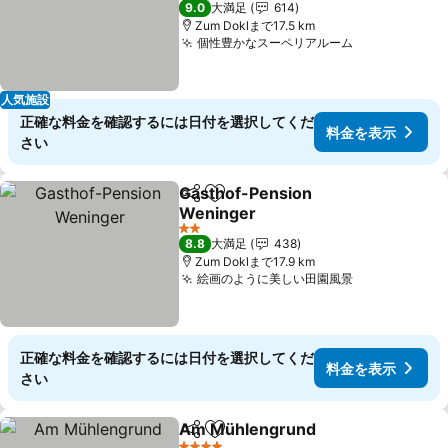
9.0
大満足
614
Zum Doklまで17.5 km
個性豊かなスーペリアルーム
料金を表示
人気施設
正確な料金を確認するには日付を選択してくだ
料金を表示
さい
Gasthof-Pension
シェア
お気に入りに追加
Weninger
料金を表示
2 ホテルのランク
8.8
大満足
438
Zum Doklまで17.9 km
絵画のように美しい田園風景
料金を表示
正確な料金を確認するには日付を選択してくだ
料金を表示
さい
Am Mühlengrund
シェア
お気に入りに追加
料金を表