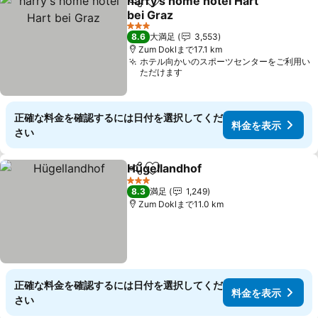
harry's home hotel Hart
シェア
お気に入りに追加
bei Graz
料金を表示
3 ホテルのランク
8.6
大満足
3,553
Zum Doklまで17.1 km
ホテル向かいのスポーツセンターをご利用い
ただけます
正確な料金を確認するには日付を選択してくだ
料金を表示
さい
Hügellandhof
シェア
お気に入りに追加
料金を表示
3 ホテルのランク
8.3
満足
1,249
Zum Doklまで11.0 km
正確な料金を確認するには日付を選択してくだ
料金を表示
さい