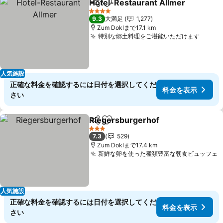
Hotel-Restaurant Allmer
シェア
お気に入りに追加
4 ホテルのランク
9.3
大満足
1,277
Zum Doklまで17.1 km
特別な郷土料理をご堪能いただけます
料金
人気施設
正確な料金を確認するには日付を選択してくだ
料金を表示
さい
Riegersburgerhof
シェア
お気に入りに追加
料金を表
3 ホテルのランク
7.3
529
Zum Doklまで17.4 km
新鮮な卵を使った種類豊富な朝食ビュッフェ
人気施設
正確な料金を確認するには日付を選択してくだ
料金を表示
さい