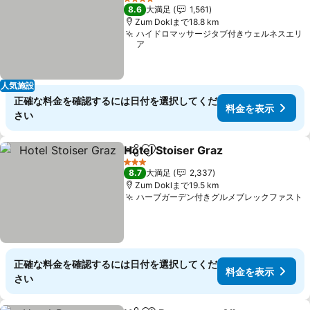
4 ホテルのランク
8.6
大満足
1,561
Zum Doklまで18.8 km
ハイドロマッサージタブ付きウェルネスエリ
ア
人気施設
正確な料金を確認するには日付を選択してくだ
料金を表示
さい
Hotel Stoiser Graz
シェア
お気に入りに追加
料金を
3 ホテルのランク
8.7
大満足
2,337
Zum Doklまで19.5 km
ハーブガーデン付きグルメブレックファスト
正確な料金を確認するには日付を選択してくだ
料金を表示
さい