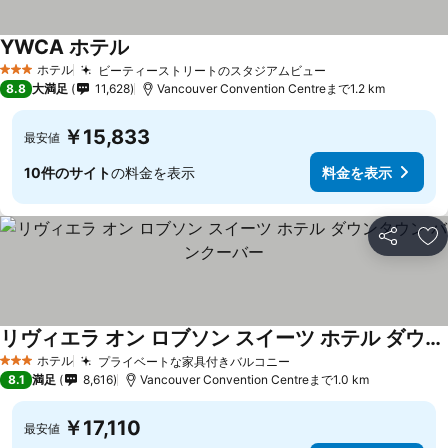
YWCA ホテル
料金を表示
ホテル
ビーティーストリートのスタジアムビュー
料金を表示
3 ホテルのランク
8.8
大満足
11,628
Vancouver Convention Centreまで1.2 km
￥15,833
最安値
10件のサイト
の料金を表示
料金を表示
シェア
お
リヴィエラ オン ロブソン スイーツ ホテル ダウンタウン バンクーバー
料金を表示
ホテル
プライベートな家具付きバルコニー
料金を表示
3 ホテルのランク
8.1
満足
8,616
Vancouver Convention Centreまで1.0 km
￥17,110
最安値