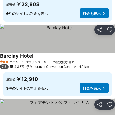
￥22,803
最安値
6件のサイト
の料金を表示
料金を表示
シェア
お
Barclay Hotel
料金を表示
ホテル
ロブソンストリートの歴史的な魅力
料金を表示
3 ホテルのランク
7.2
4,337
Vancouver Convention Centreまで1.0 km
￥12,910
最安値
3件のサイト
の料金を表示
料金を表示
シェア
お