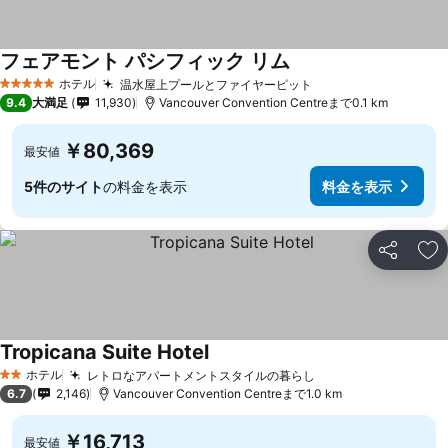
フェアモント パシフィック リム
料金を表示
ホテル
温水屋上プールとファイヤーピット
料金を表示
5 ホテルのランク
9.4
大満足
11,930
Vancouver Convention Centreまで0.1 km
￥80,369
最安値
5件のサイト
の料金を表示
料金を表示
シェア
お
Tropicana Suite Hotel
料金を表示
ホテル
レトロなアパートメントスタイルの暮らし
料金を表示
2 ホテルのランク
6.7
2,146
Vancouver Convention Centreまで1.0 km
￥16,713
最安値