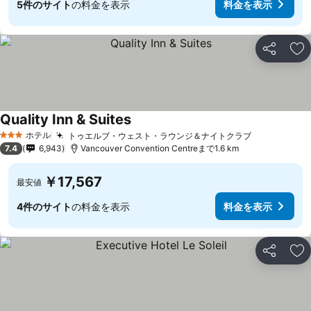
5件のサイト
の料金を表示
料金を表示
シェア
お
Quality Inn & Suites
料金を表示
ホテル
トゥエルブ・ウェスト・ラウンジ＆ナイトクラブ
料金を表示
3 ホテルのランク
7.4
6,943
Vancouver Convention Centreまで1.6 km
￥17,567
最安値
4件のサイト
の料金を表示
料金を表示
シェア
お