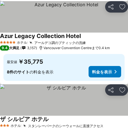
シェア
お
Azur Legacy Collection Hotel
料金を表示
ホテル
アールデコ調のブティックの洗練
料金を表示
5 ホテルのランク
9.4
大満足
3,157
Vancouver Convention Centreまで0.4 km
￥35,775
最安値
8件のサイト
の料金を表示
料金を表示
シェア
お
ザ シルビア ホテル
料金を表示
ホテル
スタンレーパークのシーウォールに直接アクセス
料金を表示
3 ホテルのランク