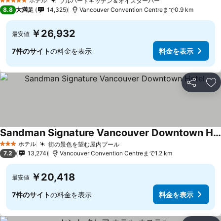
ホテル
ブルバードキッチン＆オイスターバー
料金を表示
5 ホテルのランク
8.8
大満足
14,325
Vancouver Convention Centreまで0.9 km
￥26,932
最安値
7件のサイト
の料金を表示
料金を表示
シェア
お
Sandman Signature Vancouver Downtown Hotel
料金を表示
ホテル
街の景色を望む屋内プール
料金を表示
3 ホテルのランク
7.2
13,274
Vancouver Convention Centreまで1.2 km
￥20,418
最安値
7件のサイト
の料金を表示
料金を表示