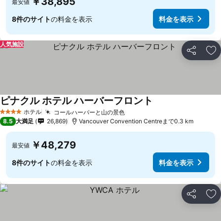
￥38,895
最安値
8件のサイト
の料金を表示
料金を表示
人気施設
シェア
お
ピナクル ホテル ハーバーフロント
料金を表示
ホテル
コールハーバーと山の景色
料金を表示
4 ホテルのランク
8.5
大満足
26,869
Vancouver Convention Centreまで0.3 km
￥48,279
最安値
8件のサイト
の料金を表示
料金を表示
シェア
お