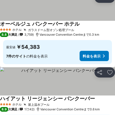
シェア
お
オーベルジュ バンクーバー ホテル
料金を表示
ホテル
ガラスドーム型オゾン処理プール
料金を表示
4 ホテルのランク
8.8
大満足
3,759
Vancouver Convention Centreまで0.3 km
￥54,383
最安値
7件のサイト
の料金を表示
料金を表示
シェア
お
ハイアット リージェンシー バンクーバー
料金を表
ホテル
屋上温水プール
料金を表示
4 ホテルのランク
8.9
大満足
17,142
Vancouver Convention Centreまで0.6 km