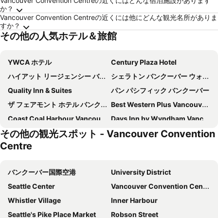
Vancouver Convention Centreの近くにはどんな宿泊施設があります
か？
Vancouver Convention Centreの近くには他にどんな観光名所がありま
すか？
その他の人気ホテル＆旅館
YWCA ホテル
Century Plaza Hotel
ハイアット リージェンシー バンクーバー
シェラトン バンクーバー ウォール センター
Quality Inn & Suites
パン パシフィック バンクーバー
ザ フェアモント ホテル バンクーバー
Best Western Plus Vancouver Airport Hotel
Coast Coal Harbour Vancouver Hotel by APA
Days Inn by Wyndham Vancouver Downtown
その他の観光スポット - Vancouver Convention
レジデンス イン バイ マリオット バンクーバー ダウンタウン
イングリッシュ ベイ ホテル
Centre
Holiday Inn Vancouver-centre (broadway) By Ihg
モーダ ホテル
Grand Park Hotel & Suites Downtown Vancouver, an Ascend Collection Hotel
Holiday Inn & Suites Vancouver Downtown By Ihg
バンクーバー国際空港
University District
リヴィエラ オン ロブソン スイーツ ホテル ダウンタウン バンクーバー
シェラトン バンクーバー エアポート ホテル
Seattle Center
Vancouver Convention Centre
Radisson Blu Vancouver Airport Hotel & Marina
オーベルジュ バンクーバー ホテル
Whistler Village
Inner Harbour
アトリウム イン バンクーバー
Carmana Hotel & Suites
Seattle's Pike Place Market
Robson Street
Sandman Signature Vancouver Downtown Hotel
Blue Horizon Hotel