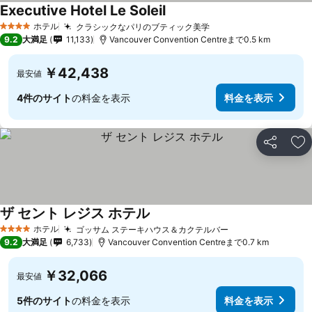
Executive Hotel Le Soleil
料金を表示
ホテル
クラシックなパリのブティック美学
料金を表示
4 ホテルのランク
9.2
大満足
11,133
Vancouver Convention Centreまで0.5 km
￥42,438
最安値
4件のサイト
の料金を表示
料金を表示
シェア
お
ザ セント レジス ホテル
料金を表示
ホテル
ゴッサム ステーキハウス＆カクテルバー
料金を表示
4 ホテルのランク
9.2
大満足
6,733
Vancouver Convention Centreまで0.7 km
￥32,066
最安値
5件のサイト
の料金を表示
料金を表示