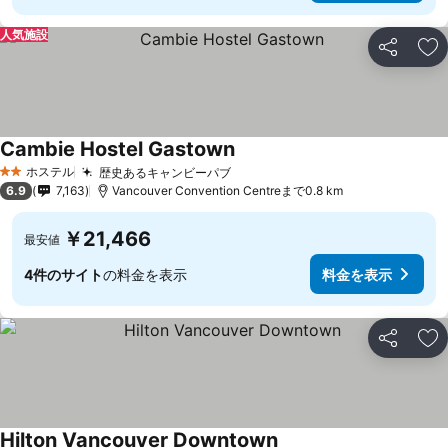
人気施設
シェア
お
Cambie Hostel Gastown
料金を表示
ホステル
歴史あるキャンビーパブ
料金を表示
2 ホテルのランク
6.9
7,163
Vancouver Convention Centreまで0.8 km
￥21,466
最安値
4件のサイト
の料金を表示
料金を表示
シェア
お
Hilton Vancouver Downtown