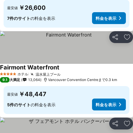
￥26,600
最安値
7件のサイト
の料金を表示
料金を表示
シェア
お
Fairmont Waterfront
料金を表示
ホテル
温水屋上プール
料金を表示
5 ホテルのランク
9.1
大満足
13,064
Vancouver Convention Centreまで0.3 km
￥48,447
最安値
5件のサイト
の料金を表示
料金を表示
シェア
お