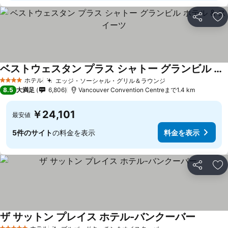
シェア
お
ベストウェスタン プラス シャトー グランビル ホテル & スイーツ
料金を表示
ホテル
エッジ・ソーシャル・グリル＆ラウンジ
料金を表示
4 ホテルのランク
8.5
大満足
6,806
Vancouver Convention Centreまで1.4 km
￥24,101
最安値
5件のサイト
の料金を表示
料金を表示
シェア
お
ザ サットン プレイス ホテル-バンクーバー
料金を表