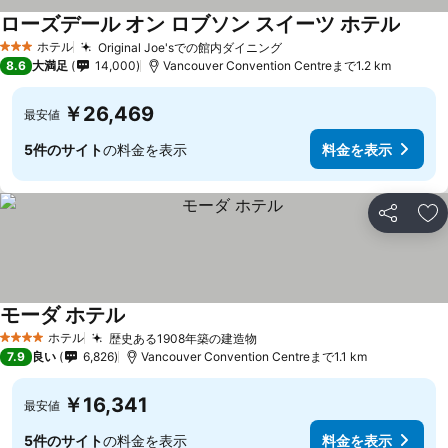
ローズデール オン ロブソン スイーツ ホテル
料金を
ホテル
Original Joe'sでの館内ダイニング
料金を表示
3 ホテルのランク
8.6
大満足
14,000
Vancouver Convention Centreまで1.2 km
￥26,469
最安値
5件のサイト
の料金を表示
料金を表示
シェア
お
モーダ ホテル
料金を表示
ホテル
歴史ある1908年築の建造物
料金を表示
4 ホテルのランク
7.9
良い
6,826
Vancouver Convention Centreまで1.1 km
￥16,341
最安値
5件のサイト
の料金を表示
料金を表示