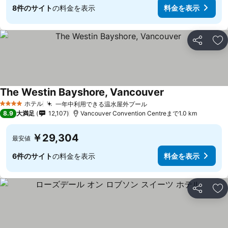
8件のサイト
の料金を表示
料金を表示
シェア
お
The Westin Bayshore, Vancouver
料金を表示
ホテル
一年中利用できる温水屋外プール
料金を表示
4 ホテルのランク
8.9
大満足
12,107
Vancouver Convention Centreまで1.0 km
￥29,304
最安値
6件のサイト
の料金を表示
料金を表示
シェア
お