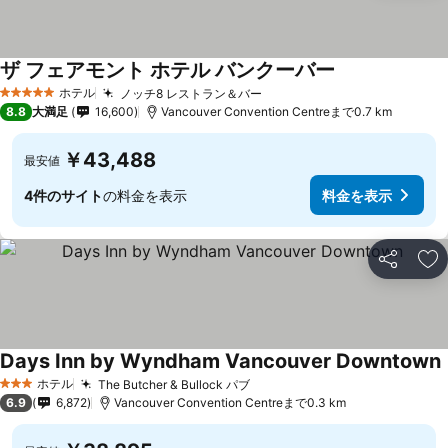
ザ フェアモント ホテル バンクーバー
料金を表示
ホテル
ノッチ8 レストラン＆バー
料金を表示
5 ホテルのランク
8.8
大満足
16,600
Vancouver Convention Centreまで0.7 km
￥43,488
最安値
4件のサイト
の料金を表示
料金を表示
シェア
お
Days Inn by Wyndham Vancouver Downtown
ホテル
The Butcher & Bullock パブ
料金を表示
3 ホテルのランク
6.9
6,872
Vancouver Convention Centreまで0.3 km