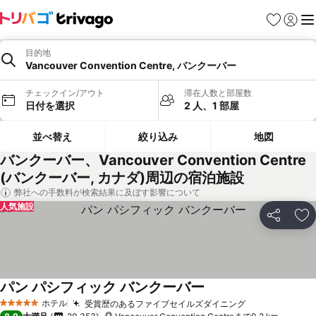
お気に入り
ログイ
メ
目的地
Vancouver Convention Centre, バンクーバー
チェックイン/アウト
滞在人数と部屋数
日付を選択
2 人、1 部屋
並べ替え
絞り込み
地図
バンクーバー、Vancouver Convention Centre
(バンクーバー, カナダ)周辺の宿泊施設
弊社への手数料が検索結果に及ぼす影響について
人気施設
シェア
お
パン パシフィック バンクーバー
料金を表示
ホテル
受賞歴のあるファイブセイルズダイニング
料金を表示
5 ホテルのランク