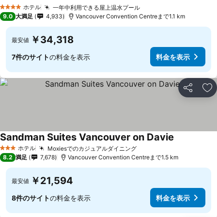
料金を表示
ホテル
一年中利用できる屋上温水プール
料金を表示
4 ホテルのランク
9.0
大満足
4,933
Vancouver Convention Centreまで1.1 km
￥34,318
最安値
7件のサイト
の料金を表示
料金を表示
シェア
お
Sandman Suites Vancouver on Davie
料金を表示
ホテル
Moxiesでのカジュアルダイニング
料金を表示
3 ホテルのランク
8.2
満足
7,678
Vancouver Convention Centreまで1.5 km
￥21,594
最安値
8件のサイト
の料金を表示
料金を表示