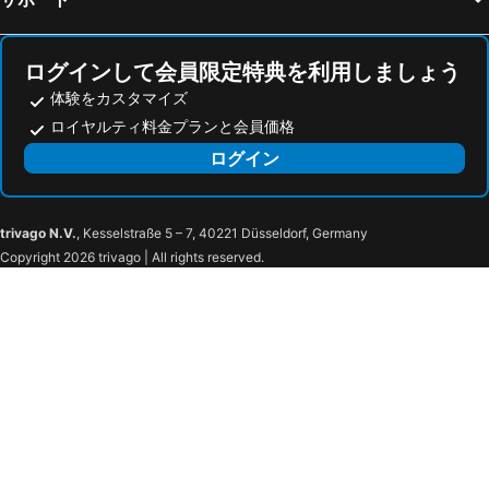
Kirin Downtown
The Rocky Mountaineer
ローデン ホテル
Delta Hotels Vancouver Downtown Suites
Burrard View Park
Capilano Suspension Bridge
ローズウッド ホテル ジョージア
Hyatt Vancouver Downtown Alberni
ログインして会員限定特典を利用しましょう
Kensington Park
Bellingham International Airport
Skwachàys Lodge
エルミタージュ ホテル
体験をカスタマイズ
Whistler Creekside
Lost Lake Park
ロンズデール キー ホテル
Turf Hotel
ロイヤルティ料金プランと会員価格
Belltown
Seattle Chinatown-International District
Charming Family Hotel For You By Elevate Rooms
Holiday Inn Vancouver Airport- Richmond By Ihg
ログイン
Safeco Field
Vancouver Lookout
the DOUGLAS, Autograph Collection
Vancouver Harbour Flight Centre
Steam Clock
Victory Square
Vancouver Public Library
trivago N.V.
, Kesselstraße 5 – 7, 40221 Düsseldorf, Germany
Copyright 2026 trivago | All rights reserved.
Rogers Arena
Carnegie Centre
Husky Stadium
Alpha Lake Park
Deer Harbor SPB Airport
Whistler Bungee
Campbell River Airport
North Cascades National Park
KeyArena at Seattle Center
NORTHWEST FLOWER & GARDEN SHOW
Victoria Drive Gospel Hall
Pinehurst
Harbour Air Seaplanes
Union Station
Decatur Shores Airport