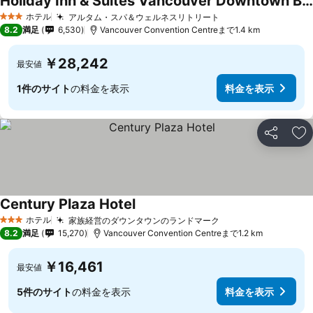
Holiday Inn & Suites Vancouver Downtown By Ihg
料金を表示
ホテル
アルタム・スパ＆ウェルネスリトリート
料金を表示
3 ホテルのランク
8.2
満足
6,530
Vancouver Convention Centreまで1.4 km
￥28,242
最安値
1件のサイト
の料金を表示
料金を表示
シェア
お
Century Plaza Hotel
料金を表示
ホテル
家族経営のダウンタウンのランドマーク
料金を表示
3 ホテルのランク
8.2
満足
15,270
Vancouver Convention Centreまで1.2 km
￥16,461
最安値
5件のサイト
の料金を表示
料金を表示