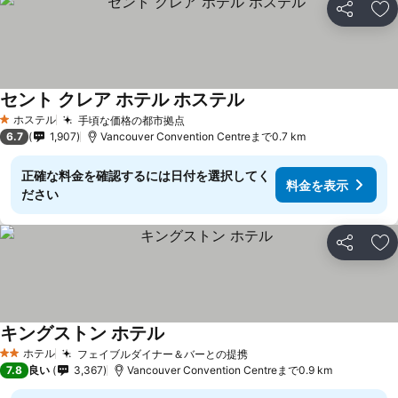
シェア
お
セント クレア ホテル ホステル
料金を表示
ホステル
手頃な価格の都市拠点
料金を表示
1 ホテルのランク
6.7
1,907
Vancouver Convention Centreまで0.7 km
正確な料金を確認するには日付を選択してく
料金を表示
ださい
シェア
お
キングストン ホテル
料金を表示
ホテル
フェイブルダイナー＆バーとの提携
料金を表示
2 ホテルのランク
7.8
良い
3,367
Vancouver Convention Centreまで0.9 km