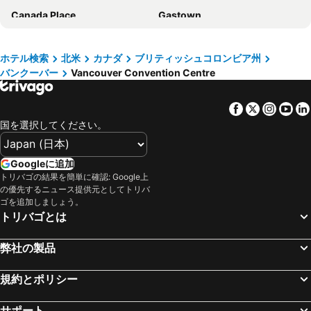
Canada Place
Gastown
Emperial Suites
リバー ロック カジノ リゾート
Skytrain
ビクトリア国際空港
ベストウェスタン プラス シャトー グランビル ホテル & スイーツ
Fairmont Vancouver Airport
Waterfront Station
Pike Market
ホテル検索
北米
カナダ
ブリティッシュコロンビア州
Sandman Suites Vancouver on Davie
キングストン ホテル
バンクーバー
Vancouver Convention Centre
ダウンタウンバンクーバー
Butchart Gardens
ザ サットン プレイス ホテル-バンクーバー
Tropicana Suite Hotel
Westlake
Coal Harbour Park
ピナクル ホテル ハーバーフロント
Barclay Hotel
Facebook
Twitter
Insta
Yo
BC Place
World Ski & Snowboard Festival
ローズデール オン ロブソン スイーツ ホテル
The Guesthouse Vancouver Downtown
国を選択してください。
Yaletown
University of British Columbia
ザ セント レジス ホテル
ノース バンクーバー ホテル
Pacific Centre
Port of Seattle
コンフォート イン アンド スイーツ ノース バンクーバー
ザ バラード
Googleに追加
ダウンタウンシアトル
Mount Baker
トリバゴの結果を簡単に確認: Google上
Comfort Hotel Vancouver Airport
メトロポリタン ホテル バンクーバー
の優先するニュース提供元としてトリバ
Grand Tour of Victoria
Chinatown
EXchange Hotel Vancouver
Grand Park Hotel Vancouver Airport, Ascend Hotel Collection
ゴを追加しましょう。
トリバゴとは
Bastion Square
Davie Street - Davie Village
Abercorn Hotel, Trademark Collection by Wyndham
Hotel Belmont Vancouver - MGallery Collection
King Street Station
Port of Vancouver
The Westin Bayshore, Vancouver
SureStay Hotel by Best Western North Vancouver Capilano
弊社の製品
Vancouver Art Gallery
Whistler Blackcomb
Executive Hotel Le Soleil
Hotel at the Waldorf
Roosevelt
Washington State Convention Center
規約とポリシー
フェアモント パシフィック リム
Fairmont Waterfront
Central Business District
AEROSPACE & DEFENSE SUPPLIER SUMMIT SEATTLE
Vancouver Marriott Pinnacle Downtown Hotel
Azur Legacy Collection Hotel
サポート