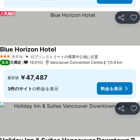
人気施設
シェア
お
Blue Horizon Hotel
料金を表示
ホテル
ロブソンストリートの商業中心地に位置
料金を表示
3 ホテルのランク
9.0
大満足
16,010
Vancouver Convention Centreまで0.9 km
￥47,487
最安値
3件のサイト
の料金を表示
料金を表示
シェア
お