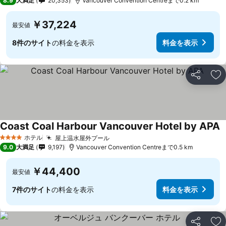
8.9
大満足
20,353
Vancouver Convention Centreまで0.2 km
￥37,224
最安値
8件のサイト
の料金を表示
料金を表示
シェア
お
Coast Coal Harbour Vancouver Hotel by APA
ホテル
屋上温水屋外プール
料金を表示
4 ホテルのランク
9.0
大満足
9,197
Vancouver Convention Centreまで0.5 km
￥44,400
最安値
7件のサイト
の料金を表示
料金を表示