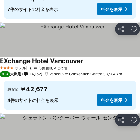
7件のサイト
の料金を表示
料金を表示
シェア
お
EXchange Hotel Vancouver
料金を表示
ホテル
中心業務地区に位置
料金を表示
4 ホテルのランク
9.3
大満足
14,152
Vancouver Convention Centreまで0.4 km
￥42,677
最安値
4件のサイト
の料金を表示
料金を表示
シェア
お