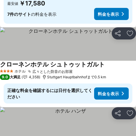
￥17,580
最安値
7件のサイト
の料金を表示
料金を表示
シェア
お
クローネンホテル シュトゥットガルト
料金を表示
ホテル
広々とした防音のお部屋
料金を表示
4 ホテルのランク
9.0
大満足
4,358
Stuttgart Hauptbahnhofまで0.5 km
正確な料金を確認するには日付を選択してく
料金を表示
ださい
シェア
お