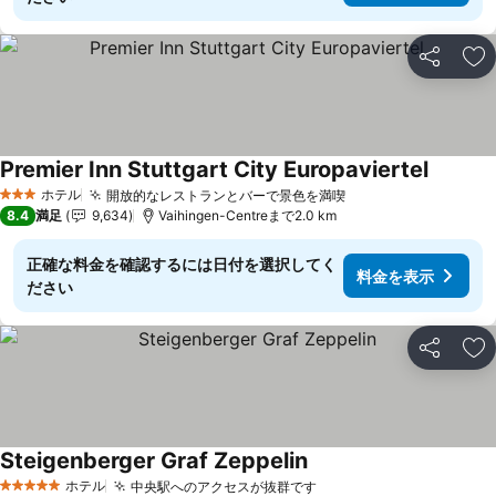
シェア
お
Premier Inn Stuttgart City Europaviertel
料金を
ホテル
開放的なレストランとバーで景色を満喫
料金を表示
3 ホテルのランク
8.4
満足
9,634
Vaihingen-Centreまで2.0 km
正確な料金を確認するには日付を選択してく
料金を表示
ださい
シェア
お
Steigenberger Graf Zeppelin
料金を表示
ホテル
中央駅へのアクセスが抜群です
料金を表示
5 ホテルのランク