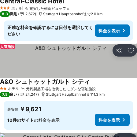
Central-Classic Hotel
料金を表示
ホテル
充実した朝食ビュッフェ
料金を表示
3 ホテルのランク
8.3
満足
2,672
Stuttgart Hauptbahnhofまで2.0 km
正確な料金を確認するには日付を選択してく
料金を表示
ださい
人気施設
シェア
お
A&O シュトゥットガルト シティ
料金を表示
ホテル
元乳製品工場を改装したモダンな宿泊施設
料金を表示
2 ホテルのランク
7.8
良い
24,247
Stuttgart Hauptbahnhofまで1.3 km
￥9,621
最安値
10件のサイト
の料金を表示
料金を表示