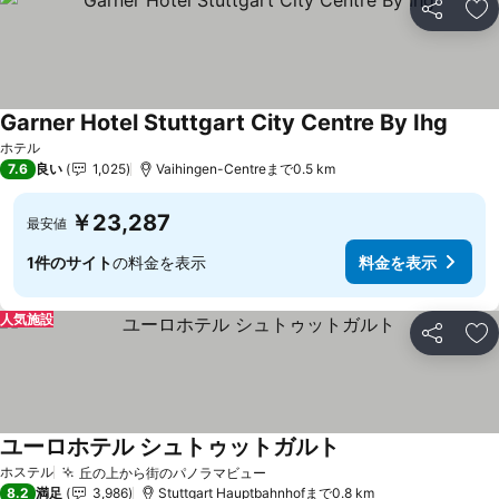
シェア
お
Garner Hotel Stuttgart City Centre By Ihg
料金
ホテル
7.6
良い
1,025
Vaihingen-Centreまで0.5 km
￥23,287
最安値
1件のサイト
の料金を表示
料金を表示
人気施設
シェア
お
ユーロホテル シュトゥットガルト
料金を表示
ホステル
丘の上から街のパノラマビュー
料金を表示
8.2
満足
3,986
Stuttgart Hauptbahnhofまで0.8 km