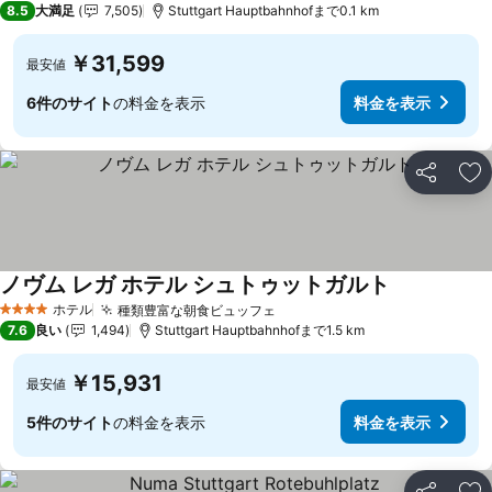
8.5
大満足
7,505
Stuttgart Hauptbahnhofまで0.1 km
￥31,599
最安値
6件のサイト
の料金を表示
料金を表示
シェア
お
ノヴム レガ ホテル シュトゥットガルト
料金を表示
ホテル
種類豊富な朝食ビュッフェ
料金を表示
4 ホテルのランク
7.6
良い
1,494
Stuttgart Hauptbahnhofまで1.5 km
￥15,931
最安値
5件のサイト
の料金を表示
料金を表示