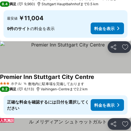
4 ホテルのランク
8.4
満足
9,960
Stuttgart Hauptbahnhofまで0.5 km
￥11,004
最安値
9件のサイト
の料金を表示
料金を表示
シェア
お
Premier Inn Stuttgart City Centre
料金を表示
ホテル
敷地内に駐車場を完備しております
料金を表示
3 ホテルのランク
8.2
満足
6,113
Vaihingen-Centreまで2.2 km
正確な料金を確認するには日付を選択してく
料金を表示
ださい
人気施設
シェア
お