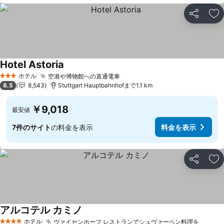
シェア
お
Hotel Astoria
料金を表示
ホテル
空港や博物館への直通電車
料金を表示
3 ホテルのランク
6.5
8,543
Stuttgart Hauptbahnhofまで1.1 km
￥9,018
最安値
7件のサイト
の料金を表示
料金を表示
シェア
お
アルコテル カミノ
料金を表示
ホテル
ヴァイセンホーフ レストランでシュヴァーベン料理を
料金を