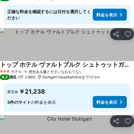
正確な料金を確認するには日付を選択してく
料金を表示
ださい
シェア
お
トップ ホテル ヴァルトブルク シュトゥットガルト
料金を表示
ホテル
歴史ある趣とモダンなおもてなし
料金を表示
3 ホテルのランク
8.2
満足
2,965
Stuttgart Hauptbahnhofまで1.0 km
￥21,238
最安値
3件のサイト
の料金を表示
料金を表示
シェア
お