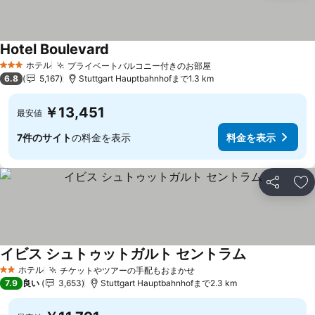
Hotel Boulevard
料金を表示
ホテル
プライベートバルコニー付きのお部屋
料金を表示
3 ホテルのランク
6.8
5,167
Stuttgart Hauptbahnhofまで1.3 km
￥13,451
最安値
7件のサイト
の料金を表示
料金を表示
シェア
お
イビス シュトゥットガルト セントラム
料金を表示
ホテル
チケットやツアーの手配もおまかせ
料金を表示
2 ホテルのランク
7.9
良い
3,653
Stuttgart Hauptbahnhofまで2.3 km