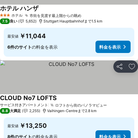
ホテル ハンザ
料金を表示
ホテル
市街を見渡す最上階からの眺め
料金を表示
3 ホテルのランク
7.5
良い
5,652
Stuttgart Hauptbahnhofまで1.5 km
￥11,044
最安値
6件のサイト
の料金を表示
料金を表示
シェア
お
CLOUD No7 LOFTS
料金を表示
サービス付きアパートメント
ロフトから街のパノラマビュー
料金を表示
8.8
大満足
2,255
Vaihingen-Centreまで2.8 km
￥13,250
最安値
8件のサイト
の料金を表示
料金を表示