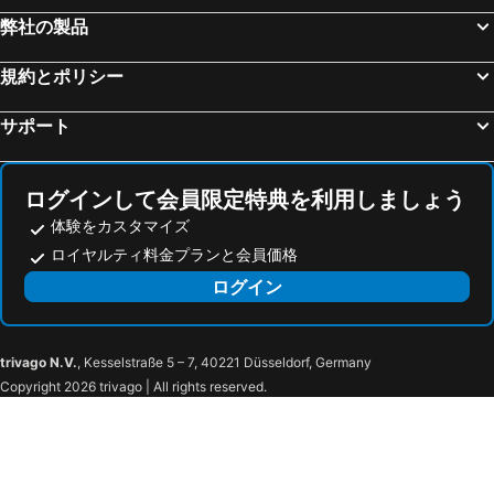
Zeppelin Museum
アリアンツ アレーナ
Wyndham Stuttgart Airport Messe
Hotel Spahr
弊社の製品
Fränkisches Wunderland Amusement Park
ヴュルツブルクのレジデンツ
Moxy Stuttgart Feuerbach
メルキュール ホテル シュツットガルト シティ センター
Bahnhof München-Pasing
Würzburger Weihnachtsmarkt
規約とポリシー
クローネンホテル シュトゥットガルト
City Hotel Stuttgart
Marienplatz
Lindauer Hafen
Garner Hotel Stuttgart City Centre By Ihg
Benztown Hotel Gastehaus
サポート
Bahnhofsviertel
NürnbergMesse
ホテル ハンザ
JUNGLE No5 - Your Digital Boutique Hotel
Marienplatz Metro Station
Lechfall
Hotel am Wilhelmsplatz
Pension am Heusteig
ログインして会員限定特典を利用しましょう
Central Station Basel
Harras Metro Station
Park Inn by Radisson Stuttgart
ibis Styles Stuttgart Vaihingen
体験をカスタマイズ
Hauptbahnhof Augsburg
Laim
Hotel Schober
Historik Hotel Ochsen
ロイヤルティ料金プランと会員価格
Rathaus Ulm
Heidelberg Hauptbahnhof
パークホテル シュトゥットガルト メッセ - エアポート
フリッツィーズ アート ホテル
ログイン
Centre
Freiburg Breisgau Central Station
シュロスホテル モンレポス
Internationales Studierendenhotel
Vaihingen-Centre
Gloria
Hotel Stern
ベスト ウエスタン ホテル フェイバリット
Neue Vorstadt
Feuersee
trivago N.V.
, Kesselstraße 5 – 7, 40221 Düsseldorf, Germany
Copyright 2026 trivago | All rights reserved.
City Hall
Market Place
Weindorf
Stuttgarter Weihnachtsmarkt
Collegiate Church
ATP Stuttgart
Allmand Open Air
Retro Classics