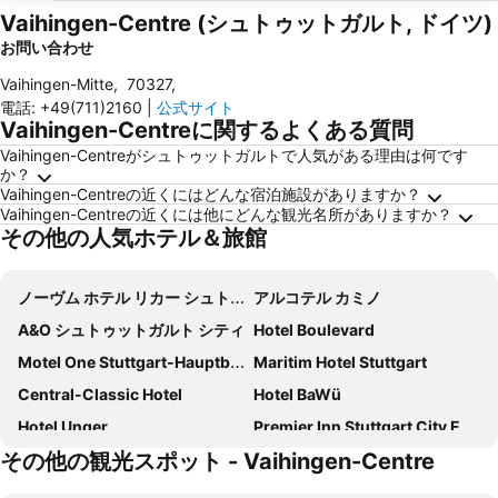
Vaihingen-Centre (シュトゥットガルト, ドイツ)
お問い合わせ
Vaihingen-Mitte
,
70327
,
電話
:
+49(711)2160
|
公式サイト
Vaihingen-Centreに関するよくある質問
Vaihingen-Centreがシュトゥットガルトで人気がある理由は何です
か？
Vaihingen-Centreの近くにはどんな宿泊施設がありますか？
Vaihingen-Centreの近くには他にどんな観光名所がありますか？
その他の人気ホテル＆旅館
ノーヴム ホテル リカー シュトゥットガルト ハウプトバーンホフ
アルコテル カミノ
A&O シュトゥットガルト シティ
Hotel Boulevard
Motel One Stuttgart-Hauptbahnhof
Maritim Hotel Stuttgart
Central-Classic Hotel
Hotel BaWü
Hotel Unger
Premier Inn Stuttgart City Europaviertel
その他の観光スポット - Vaihingen-Centre
Steigenberger Graf Zeppelin
Premier Inn Stuttgart City Centre
ノヴム レガ ホテル シュトゥットガルト
Hotel Am Friedensplatz