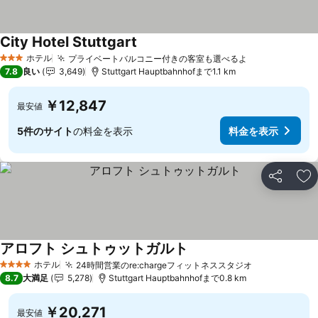
City Hotel Stuttgart
料金を表示
ホテル
プライベートバルコニー付きの客室も選べるよ
料金を表示
3 ホテルのランク
7.8
良い
3,649
Stuttgart Hauptbahnhofまで1.1 km
￥12,847
最安値
5件のサイト
の料金を表示
料金を表示
シェア
お
アロフト シュトゥットガルト
料金を表示
ホテル
24時間営業のre:chargeフィットネススタジオ
料金を表示
4 ホテルのランク
8.7
大満足
5,278
Stuttgart Hauptbahnhofまで0.8 km
￥20,271
最安値