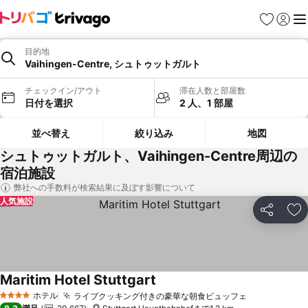
お気に入り
ログイ
メ
目的地
Vaihingen-Centre, シュトゥットガルト
チェックイン/アウト
滞在人数と部屋数
日付を選択
2 人、1 部屋
並べ替え
絞り込み
地図
シュトゥットガルト、Vaihingen-Centre周辺の
宿泊施設
弊社への手数料が検索結果に及ぼす影響について
人気施設
シェア
お
Maritim Hotel Stuttgart
料金を表示
ホテル
ライブクッキング付きの豪華な朝食ビュッフェ
料金を表示
4 ホテルのランク