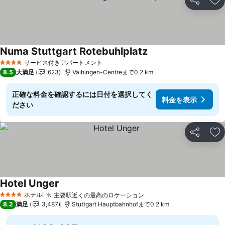
シェア
お
Numa Stuttgart Rotebuhlplatz
料金を表示
サービス付きアパートメント
4 ホテルのランク
8.5
大満足
623
Vaihingen-Centreまで0.2 km
正確な料金を確認するには日付を選択してく
料金を表示
ださい
シェア
お
Hotel Unger
料金を表示
ホテル
主要駅近くの最高のロケーション
料金を表示
4 ホテルのランク
8.2
満足
3,487
Stuttgart Hauptbahnhofまで0.2 km