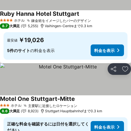
Ruby Hanna Hotel Stuttgart
料金を表示
ホテル
錬金術をイメージしたバーのデザイン
料金を表示
4 ホテルのランク
8.7
大満足
5,255
Vaihingen-Centreまで0.3 km
￥19,026
最安値
5件のサイト
の料金を表示
料金を表示
シェア
お
Motel One Stuttgart-Mitte
料金を表示
ホテル
主要駅に近接したロケーション
料金を表示
3 ホテルのランク
8.6
大満足
8,923
Stuttgart Hauptbahnhofまで0.3 km
正確な料金を確認するには日付を選択してく
料金を表示
ださい