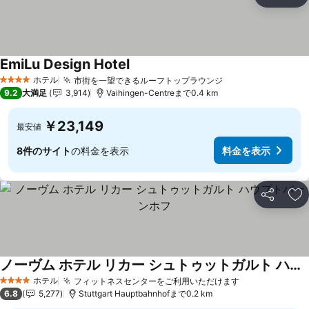
シェア
お
EmiLu Design Hotel
料金を表示
ホテル
市街を一望できるルーフトップラウンジ
料金を表示
4 ホテルのランク
9.2
大満足
3,914
Vaihingen-Centreまで0.4 km
￥23,149
最安値
8件のサイト
の料金を表示
料金を表示
シェア
お
ノーヴム ホテル リカー シュトゥットガルト ハウプトバーンホフ
料金を表示
ホテル
フィットネスセンターをご利用いただけます
料金を表示
4 ホテルのランク
6.8
5,277
Stuttgart Hauptbahnhofまで0.2 km