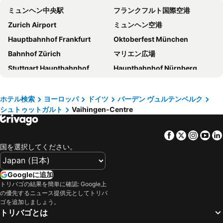
ミュンヘン中央駅
フランクフルト国際空港
Premier Inn Stuttgart Feuerbach
ibis budget Stuttgart City Nord
Zurich Airport
ミュンヘン空港
ル メリディアン シュトゥットガルト
Hotel Austria Stuttgart-City
Hauptbahnhof Frankfurt
Oktoberfest München
Hotel Austria Stuttgart-City
イビス シュトゥットガルト エアポート メッセ
Bahnhof Zürich
マリエン広場
MASEVEN Stuttgart SI-Centrum
Motel One Stuttgart-Mitte
Stuttgart Hauptbahnhof
Hauptbahnhof Nürnberg
Hotel Astoria am Urachplatz
LOGINN Hotel Stuttgart Zuffenhausen
シュトゥットガルト空港
ノイシュヴァンシュタイン城
B&B HOTEL Stuttgart-City
ヒルトン ガーデン イン シュトゥットガルト ネッカー パーク
ハイデルベルク城
レーマー
モーベンピック ホテル シュトゥットガルト エアポート
EmiLu Design Hotel
ホテル検索
ヨーロッパ
ドイツ
バーデン ヴュルテンベルク
シュトゥットガルト
Vaihingen-Centre
Bahnhof Füssen
Burg Rheinstein
Ruby Hanna Hotel Stuttgart
アロフト シュトゥットガルト
City Centre
Hauptbahnhof Mannheim
Hotel Astoria
nestor Hotel Ludwigsburg
Facebook
Twitter
Insta
Yo
Messe Frankfurt
ミュンヘン東駅
Sautter Hotel Stuttgart City
Hampton by Hilton Stuttgart City Centre
国を選択してください。
ヨーロッパパーク
Gare SNCF de Strasbourg
Hotel Royal
Hotel am Feuersee
新ミュンヘン国際見本市会場
テレージエンヴィーゼ
Hotel Strohgäu
Motel One Stuttgart-Feuerbach
Googleに追加
Technische Universität München
Hauptbahnhof Mainz
トリバゴの結果を簡単に確認: Google上
Abalon Hotel Ideal
Hotel Garni am Olgaeck
の優先するニュース提供元としてトリバ
オリンピアパーク ミュンヘン
バーゼル・ミュールーズ・フライブルグ国際空港
トップ ホテル ヴァルトブルク シュトゥットガルト
ホテル マック
ゴを追加しましょう。
トリバゴとは
Karlsplatz - Stachus
Marktplatz
Holiday Inn - The Niu, Mesh Stuttgart Messe By Ihg
elaya hotel stuttgart boeblingen