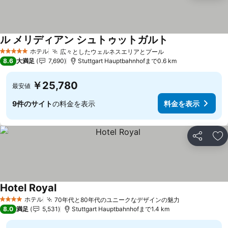
ル メリディアン シュトゥットガルト
料金を表示
ホテル
広々としたウェルネスエリアとプール
料金を表示
5 ホテルのランク
8.6
大満足
7,690
Stuttgart Hauptbahnhofまで0.6 km
￥25,780
最安値
9件のサイト
の料金を表示
料金を表示
シェア
お
Hotel Royal
料金を表示
ホテル
70年代と80年代のユニークなデザインの魅力
料金を表示
4 ホテルのランク
8.0
満足
5,531
Stuttgart Hauptbahnhofまで1.4 km