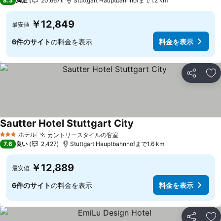
8.3
満足
20,667
Stuttgart Hauptbahnhofまで1.2 km
￥12,849
最安値
6件のサイト
の料金を表示
料金を表示
シェア
お
Sautter Hotel Stuttgart City
料金を表示
ホテル
カントリースタイルの客室
料金を表示
3 ホテルのランク
7.6
良い
2,427
Stuttgart Hauptbahnhofまで1.6 km
￥12,889
最安値
6件のサイト
の料金を表示
料金を表示