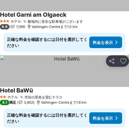
Hotel Garni am Olgaeck
料金を表示
ホテル
敷地内に安全な駐車場がございます
料金を表示
3 ホテルのランク
6.9
1,169
Vaihingen-Centreまで1.0 km
正確な料金を確認するには日付を選択してく
料金を表示
ださい
シェア
お
Hotel BaWü
料金を表示
ホテル
市街の景色を望むテラス
料金を表示
2 ホテルのランク
8.1
満足
3,852
Vaihingen-Centreまで1.6 km
正確な料金を確認するには日付を選択してく
料金を表示
ださい