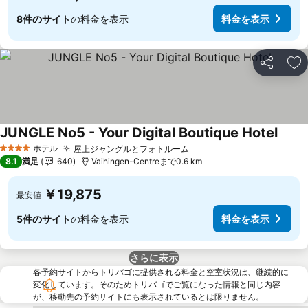
8件のサイト
の料金を表示
料金を表示
シェア
お
JUNGLE No5 - Your Digital Boutique Hotel
料金
ホテル
屋上ジャングルとフォトルーム
料金を表示
4 ホテルのランク
8.1
満足
640
Vaihingen-Centreまで0.6 km
￥19,875
最安値
5件のサイト
の料金を表示
料金を表示
さらに表示
各予約サイトからトリバゴに提供される料金と空室状況は、継続的に
変化しています。そのためトリバゴでご覧になった情報と同じ内容
が、移動先の予約サイトにも表示されているとは限りません。