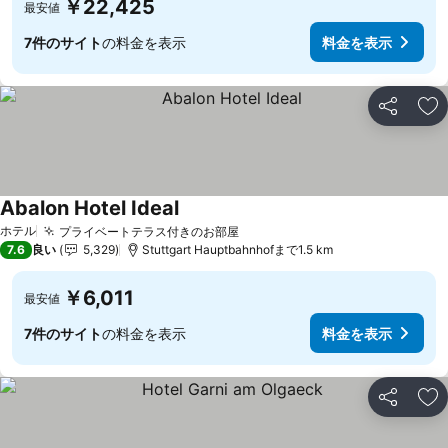
￥22,425
最安値
7件のサイト
の料金を表示
料金を表示
シェア
お
Abalon Hotel Ideal
料金を表示
ホテル
プライベートテラス付きのお部屋
料金を表示
7.6
良い
5,329
Stuttgart Hauptbahnhofまで1.5 km
￥6,011
最安値
7件のサイト
の料金を表示
料金を表示
シェア
お