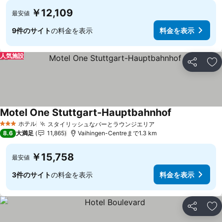
￥12,109
最安値
9件のサイト
の料金を表示
料金を表示
人気施設
シェア
お
Motel One Stuttgart-Hauptbahnhof
料金を表示
ホテル
スタイリッシュなバーとラウンジエリア
料金を表示
3 ホテルのランク
8.6
大満足
11,865
Vaihingen-Centreまで1.3 km
￥15,758
最安値
3件のサイト
の料金を表示
料金を表示
シェア
お