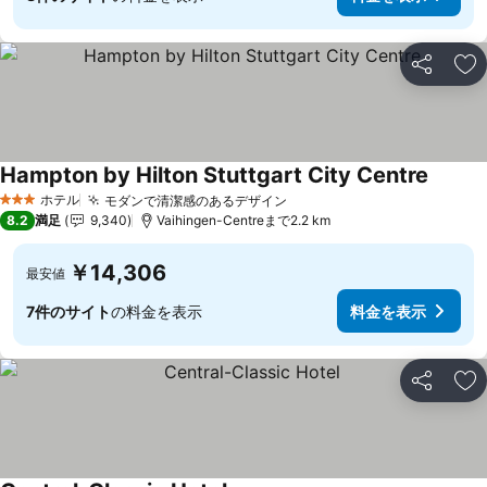
シェア
お
Hampton by Hilton Stuttgart City Centre
料金を
ホテル
モダンで清潔感のあるデザイン
料金を表示
3 ホテルのランク
8.2
満足
9,340
Vaihingen-Centreまで2.2 km
￥14,306
最安値
7件のサイト
の料金を表示
料金を表示
シェア
お