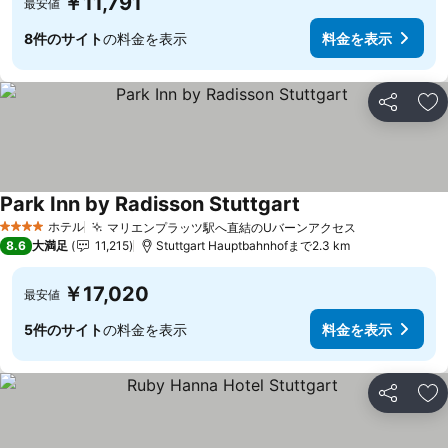
￥11,791
最安値
8件のサイト
の料金を表示
料金を表示
シェア
お
Park Inn by Radisson Stuttgart
料金を表示
ホテル
マリエンプラッツ駅へ直結のUバーンアクセス
料金を表示
4 ホテルのランク
8.6
大満足
11,215
Stuttgart Hauptbahnhofまで2.3 km
￥17,020
最安値
5件のサイト
の料金を表示
料金を表示
シェア
お