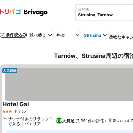
目的地
条件絞込み
並べ替え
料金
Strusina
柔軟なキャ
Tarnów、Strusina周辺の
人気施設
Hotel Gal
料金を表示
ホテル
3 ホテルのランク
サウナ付きのリラックス
大満足
(2,351件の評価)
8.9
Strusinaまで
できるスパエリア
料金を表示