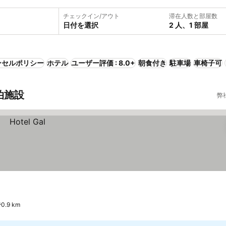
チェックイン/アウト
滞在人数と部屋数
日付を選択
2 人、1 部屋
ンセルポリシー
ホテル
ユーザー評価 : 8.0+
朝食付き
駐車場
車椅子可
宿泊施設
弊
0.9 km