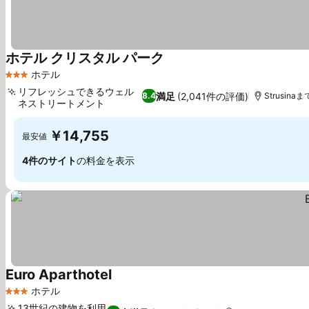
ホテル クリスタル パーク
料金を表示
ホテル
3 ホテルのランク
リフレッシュできるウェル
満足
(2,041件の評価)
8.4
Strusinaま
ネストリートメント
料金を表示
￥14,755
最安値
4件のサイト
の料金を表示
Euro Aparthotel
料金を表示
ホテル
3 ホテルのランク
13世紀の建物を利用