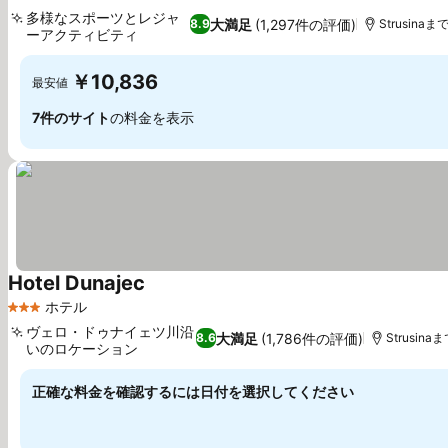
多様なスポーツとレジャ
大満足
(1,297件の評価)
8.9
Strusinaまで
ーアクティビティ
料金を表示
￥10,836
最安値
7件のサイト
の料金を表示
Hotel Dunajec
料金を表示
ホテル
3 ホテルのランク
ヴェロ・ドゥナイェツ川沿
大満足
(1,786件の評価)
8.6
Strusinaま
いのロケーション
料金を表示
正確な料金を確認するには日付を選択してください