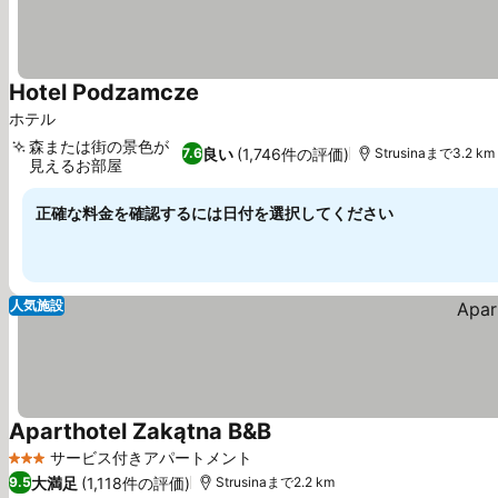
Hotel Podzamcze
料金を表示
ホテル
森または街の景色が
良い
(1,746件の評価)
7.6
Strusinaまで3.2 km
見えるお部屋
料金を表示
正確な料金を確認するには日付を選択してください
人気施設
Aparthotel Zakątna B&B
料金を表示
サービス付きアパートメント
3 ホテルのランク
大満足
(1,118件の評価)
9.5
Strusinaまで2.2 km