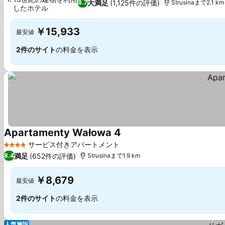
大満足
(1,125件の評価)
8.7
Strusinaまで2.1 km
したホテル
料金を表示
￥15,933
最安値
2件のサイト
の料金を表示
Apartamenty Wałowa 4
料金を表示
サービス付きアパートメント
4 ホテルのランク
満足
(652件の評価)
8.4
Strusinaまで1.9 km
￥8,679
最安値
2件のサイト
の料金を表示
人気施設