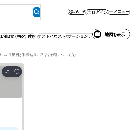
JA · ￥
メニュー
ログイン
地図を表示
１泊2食 (朝夕) 付き
ゲストハウス
バケーションレンタル (貸切)
ペッ
社への手数料が検索結果に及ぼす影響について
お気に入りに追加
シェア