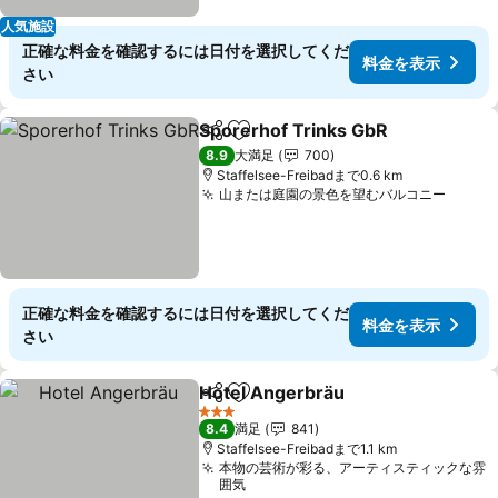
人気施設
正確な料金を確認するには日付を選択してくだ
料金を表示
さい
Sporerhof Trinks GbR
シェア
お気に入りに追加
8.9
大満足
700
Staffelsee-Freibadまで0.6 km
山または庭園の景色を望むバルコニー
正確な料金を確認するには日付を選択してくだ
料金を表示
さい
Hotel Angerbräu
シェア
お気に入りに追加
3 ホテルのランク
8.4
満足
841
Staffelsee-Freibadまで1.1 km
本物の芸術が彩る、アーティスティックな雰
囲気