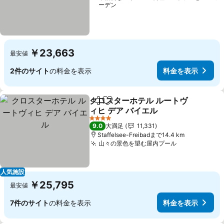
ーデン
￥23,663
最安値
2件のサイト
の料金を表示
料金を表示
クロスターホテル ルートヴ
シェア
お気に入りに追加
ィヒ デア バイエル
4 ホテルのランク
9.0
大満足
11,331
Staffelsee-Freibadまで14.4 km
山々の景色を望む屋内プール
人気施設
￥25,795
最安値
7件のサイト
の料金を表示
料金を表示