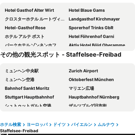
Hotel Gasthof Alter Wirt
Hotel Blaue Gams
クロスターホテル ルートヴィヒ デア バイエル
Landgasthof Kirchmayer
Hotel-Gasthof Rose
Sporerhof Trinks GbR
ホテル アルテ ポスト
Hotel Föhrenhof Garni
パークホテル ゾンネンホフ
Aktiv Hotel Böld Oberammergau
その他の観光スポット - Staffelsee-Freibad
アルプホテル エッタール
Das Posch Hotel
Wallerei Walchensee
ミュンヘン中央駅
Zurich Airport
ミュンヘン空港
Oktoberfest München
Bahnhof Sankt Moritz
マリエン広場
Stuttgart Hauptbahnhof
Hauptbahnhof Nürnberg
シュトゥットガルト空港
ザルツブルグ旧市街
ノイシュヴァンシュタイン城
Salzburg Hauptbahnhof
Bahnhof Füssen
Innsbruck Hauptbahnhof
ホテル検索
ヨーロッパ
ドイツ
バイエルン
ムルナウ
Staffelsee-Freibad
City Centre
ミュンヘン東駅