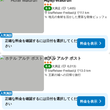
Hotel Waldruh
シェア
お気に入りに追加
3 ホテルのランク
8.9
大満足
1,465
Staffelsee-Freibadまで11.1 km
地元の食材を活かした豊富な朝食ビュッフェ
人気施設
正確な料金を確認するには日付を選択してくだ
料金を表示
さい
ホテル アルテ ポスト
シェア
お気に入りに追加
3 ホテルのランク
8.6
大満足
6,013
Staffelsee-Freibadまで13.0 km
王家の城への日帰り旅行
人気施設
正確な料金を確認するには日付を選択してくだ
料金を表示
さい