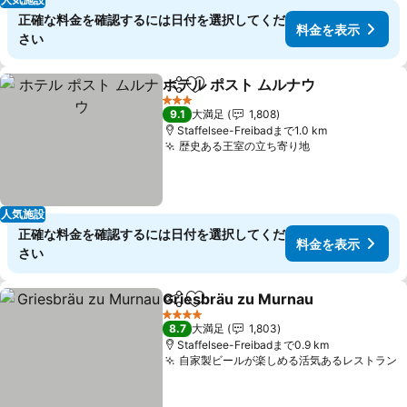
正確な料金を確認するには日付を選択してくだ
料金を表示
さい
ホテル ポスト ムルナウ
シェア
お気に入りに追加
3 ホテルのランク
9.1
大満足
1,808
Staffelsee-Freibadまで1.0 km
歴史ある王室の立ち寄り地
人気施設
正確な料金を確認するには日付を選択してくだ
料金を表示
さい
Griesbräu zu Murnau
シェア
お気に入りに追加
4 ホテルのランク
8.7
大満足
1,803
Staffelsee-Freibadまで0.9 km
自家製ビールが楽しめる活気あるレストラン