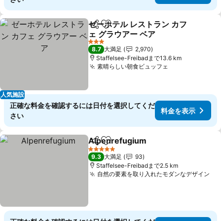
ゼーホテル レストラン カフ
シェア
お気に入りに追加
ェ グラウアー ベア
3 ホテルのランク
8.7
大満足
2,970
Staffelsee-Freibadまで13.6 km
素晴らしい朝食ビュッフェ
人気施設
正確な料金を確認するには日付を選択してくだ
料金を表示
さい
Alpenrefugium
シェア
お気に入りに追加
5 ホテルのランク
9.3
大満足
93
Staffelsee-Freibadまで2.5 km
自然の要素を取り入れたモダンなデザイン