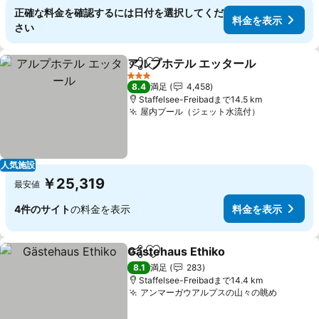
正確な料金を確認するには日付を選択してくだ
料金を表示
さい
アルプホテル エッタール
シェア
お気に入りに追加
3 ホテルのランク
8.4
満足
4,458
Staffelsee-Freibadまで14.5 km
屋内プール（ジェット水流付）
人気施設
￥25,319
最安値
4件のサイト
の料金を表示
料金を表示
Gästehaus Ethiko
シェア
お気に入りに追加
8.1
満足
283
Staffelsee-Freibadまで14.4 km
アンマーガウアルプスの山々の眺め