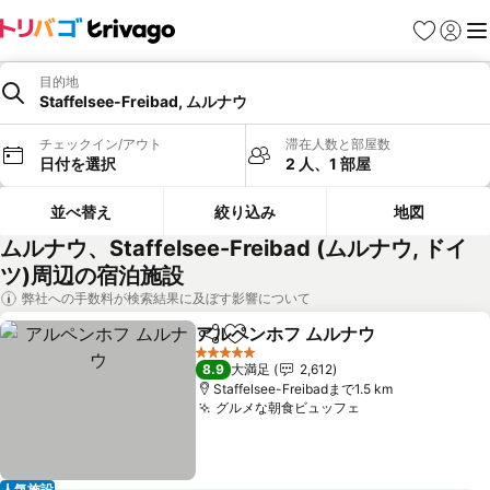
お気に入り
ログイ
メ
目的地
Staffelsee-Freibad, ムルナウ
チェックイン/アウト
滞在人数と部屋数
日付を選択
2 人、1 部屋
並べ替え
絞り込み
地図
ムルナウ、Staffelsee-Freibad (ムルナウ, ドイ
ツ)周辺の宿泊施設
弊社への手数料が検索結果に及ぼす影響について
アルペンホフ ムルナウ
シェア
お気に入りに追加
5 ホテルのランク
8.9
大満足
2,612
Staffelsee-Freibadまで1.5 km
グルメな朝食ビュッフェ
人気施設