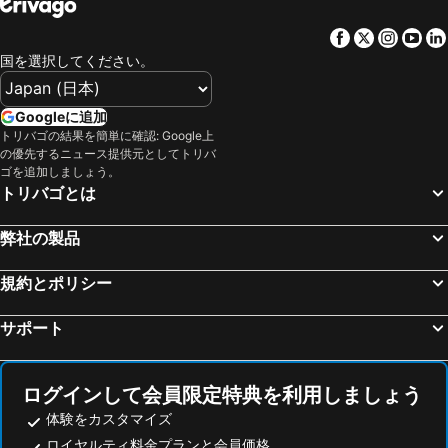
Olympic Ice Stadium
新ミュンヘン国際見本市会場
Facebook
Twitter
Insta
Yo
テレージエンヴィーゼ
Bahnhof Garmisch-Partenkirchen
国を選択してください。
Technische Universität München
オリンピアパーク ミュンヘン
Karlsplatz - Stachus
アリアンツ アレーナ
Googleに追加
Zeppelin Museum
St Moritzersee
トリバゴの結果を簡単に確認: Google上
の優先するニュース提供元としてトリバ
Centro Casa Cortina
Bahnhof München-Pasing
ゴを追加しましょう。
トリバゴとは
Marienplatz Metro Station
Lindauer Hafen
Museum Hallstatt
NürnbergMesse
弊社の製品
Lechfall
Harras Metro Station
Sils Maria
Laim
規約とポリシー
Hauptbahnhof Augsburg
ザルツブルク空港
サポート
Enzo
5 Höfe
Rathaus Ulm
Trudering-Riem
ログインして会員限定特典を利用しましょう
Pontresina
Karlsplatz (Stachus) Metro Station
体験をカスタマイズ
Moosach
Lago di Dobbiaco
ロイヤルティ料金プランと会員価格