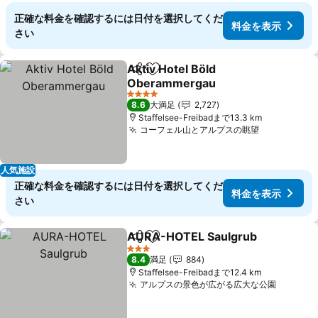
正確な料金を確認するには日付を選択してくだ
料金を表示
さい
Aktiv Hotel Böld
シェア
お気に入りに追加
Oberammergau
4 ホテルのランク
8.6
大満足
2,727
Staffelsee-Freibadまで13.3 km
コーフェル山とアルプスの眺望
人気施設
正確な料金を確認するには日付を選択してくだ
料金を表示
さい
AURA-HOTEL Saulgrub
シェア
お気に入りに追加
3 ホテルのランク
8.4
満足
884
Staffelsee-Freibadまで12.4 km
アルプスの景色が広がる広大な公園