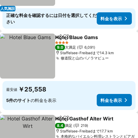
人気施設
正確な料金を確認するには日付を選択してくだ
料金を表示
さい
Hotel Blaue Gams
シェア
お気に入りに追加
4 ホテルのランク
9.0
大満足
6,091
Staffelsee-Freibadまで14.3 km
修道院と山のパノラマビュー
￥25,558
最安値
5件のサイト
の料金を表示
料金を表示
Hotel Gasthof Alter Wirt
シェア
お気に入りに追加
8.4
満足
219
Staffelsee-Freibadまで17.7 km
本格的なバイエルン料理レストランとビアガ