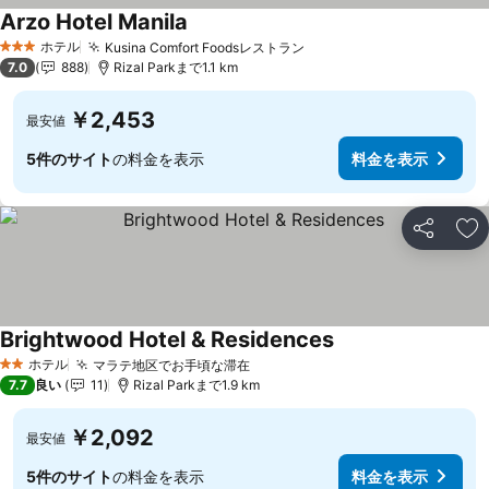
Arzo Hotel Manila
ホテル
Kusina Comfort Foodsレストラン
3 ホテルのランク
7.0
888
Rizal Parkまで1.1 km
￥2,453
最安値
5件のサイト
の料金を表示
料金を表示
シェア
お
Brightwood Hotel & Residences
ホテル
マラテ地区でお手頃な滞在
2 ホテルのランク
7.7
良い
11
Rizal Parkまで1.9 km
￥2,092
最安値
5件のサイト
の料金を表示
料金を表示