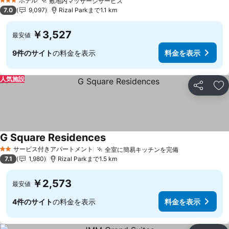
ホテル
敷地内マッサージサービス
3 ホテルのランク
7.0
9,097
Rizal Parkまで1.1 km
￥3,527
最安値
9件のサイト
の料金を表示
料金を表示
人気施設
シェア
お
G Square Residences
サービス付きアパートメント
全室に簡易キッチンを完備
2 ホテルのランク
7.1
1,980
Rizal Parkまで1.5 km
￥2,573
最安値
4件のサイト
の料金を表示
料金を表示