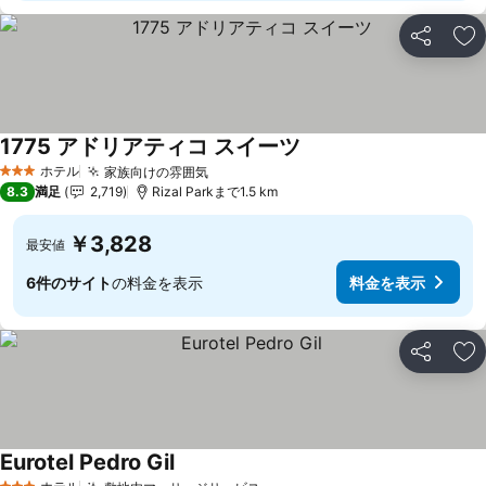
シェア
お
1775 アドリアティコ スイーツ
ホテル
家族向けの雰囲気
3 ホテルのランク
8.3
満足
2,719
Rizal Parkまで1.5 km
￥3,828
最安値
6件のサイト
の料金を表示
料金を表示
シェア
お
Eurotel Pedro Gil