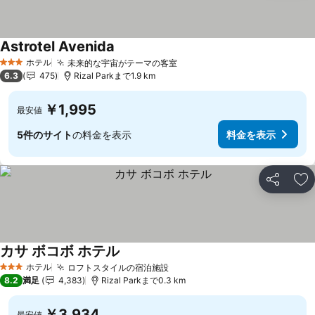
Astrotel Avenida
ホテル
未来的な宇宙がテーマの客室
3 ホテルのランク
6.3
475
Rizal Parkまで1.9 km
￥1,995
最安値
5件のサイト
の料金を表示
料金を表示
シェア
お
カサ ボコボ ホテル
ホテル
ロフトスタイルの宿泊施設
3 ホテルのランク
8.2
満足
4,383
Rizal Parkまで0.3 km
￥3,934
最安値