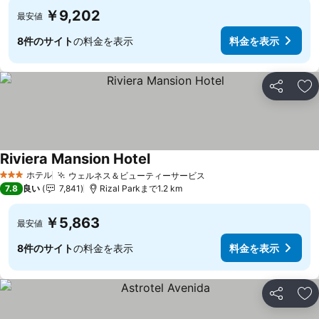
￥9,202
最安値
8件のサイト
の料金を表示
料金を表示
シェア
お
Riviera Mansion Hotel
ホテル
ウェルネス＆ビューティーサービス
3 ホテルのランク
7.8
良い
7,841
Rizal Parkまで1.2 km
￥5,863
最安値
8件のサイト
の料金を表示
料金を表示
シェア
お