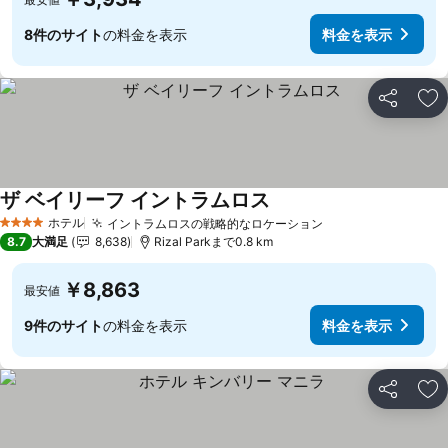
8件のサイト
の料金を表示
料金を表示
シェア
お
ザ ベイリーフ イントラムロス
ホテル
イントラムロスの戦略的なロケーション
4 ホテルのランク
8.7
大満足
8,638
Rizal Parkまで0.8 km
￥8,863
最安値
9件のサイト
の料金を表示
料金を表示
シェア
お