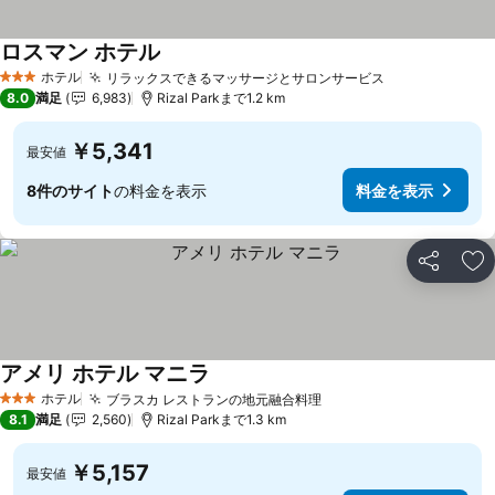
ロスマン ホテル
ホテル
リラックスできるマッサージとサロンサービス
3 ホテルのランク
8.0
満足
6,983
Rizal Parkまで1.2 km
￥5,341
最安値
8件のサイト
の料金を表示
料金を表示
シェア
お
アメリ ホテル マニラ
ホテル
ブラスカ レストランの地元融合料理
3 ホテルのランク
8.1
満足
2,560
Rizal Parkまで1.3 km
￥5,157
最安値