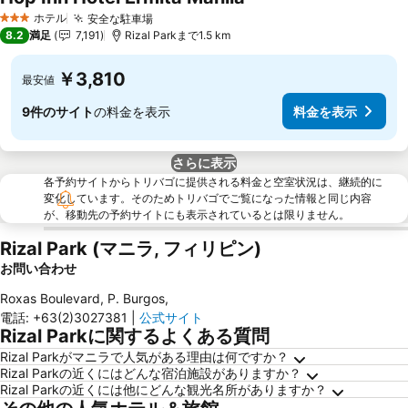
ホテル
安全な駐車場
3 ホテルのランク
8.2
満足
7,191
Rizal Parkまで1.5 km
￥3,810
最安値
9件のサイト
の料金を表示
料金を表示
さらに表示
各予約サイトからトリバゴに提供される料金と空室状況は、継続的に
変化しています。そのためトリバゴでご覧になった情報と同じ内容
が、移動先の予約サイトにも表示されているとは限りません。
Rizal Park (マニラ, フィリピン)
お問い合わせ
Roxas Boulevard, P. Burgos
,
電話
:
+63(2)3027381
|
公式サイト
Rizal Parkに関するよくある質問
Rizal Parkがマニラで人気がある理由は何ですか？
Rizal Parkの近くにはどんな宿泊施設がありますか？
Rizal Parkの近くには他にどんな観光名所がありますか？