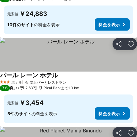
￥24,883
最安値
10件のサイト
の料金を表示
料金を表示
シェア
お
パール レーン ホテル
ホテル
屋上バーとレストラン
3 ホテルのランク
7.6
良い
2,637
Rizal Parkまで1.3 km
￥3,454
最安値
5件のサイト
の料金を表示
料金を表示
シェア
お