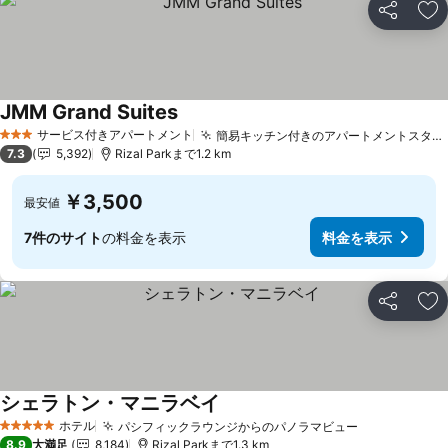
シェア
お
JMM Grand Suites
サービス付きアパートメント
簡易キッチン付きのアパートメントスタイルの滞在
3 ホテルのランク
7.3
5,392
Rizal Parkまで1.2 km
￥3,500
最安値
7件のサイト
の料金を表示
料金を表示
シェア
お
シェラトン・マニラベイ
ホテル
パシフィックラウンジからのパノラマビュー
5 ホテルのランク
8.9
大満足
8,184
Rizal Parkまで1.3 km