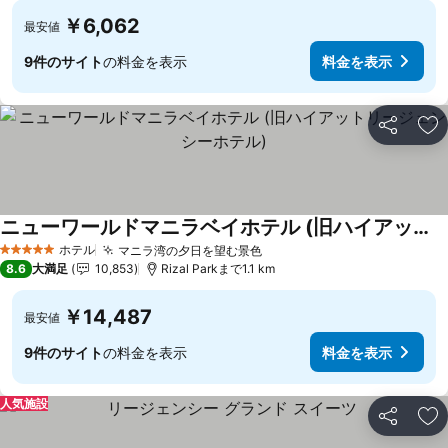
￥6,062
最安値
9件のサイト
の料金を表示
料金を表示
シェア
お
ニューワールドマニラベイホテル (旧ハイアットリージェンシーホテル)
ホテル
マニラ湾の夕日を望む景色
5 ホテルのランク
8.6
大満足
10,853
Rizal Parkまで1.1 km
￥14,487
最安値
9件のサイト
の料金を表示
料金を表示
人気施設
シェア
お