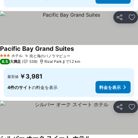
シェア
お
Pacific Bay Grand Suites
ホテル
街と海のパノラマビュー
3 ホテルのランク
8.5
大満足
538
Rizal Parkまで1.2 km
￥3,981
最安値
4件のサイト
の料金を表示
料金を表示
シェア
お