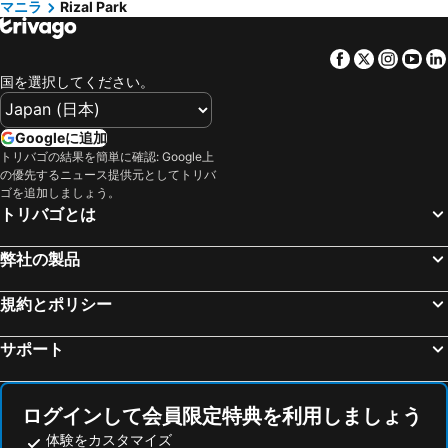
マニラ
Rizal Park
Subic Bay International Airport
World Trade Center Metro Manila
Hotel Okura Manila at Newport World Resorts
ベイビュー パーク ホテル マニラ
St. Luke's Medical Center
Quezon Ave MRT 3
Holiday Inn Express Manila Newport City by IHG
Hotel101 - Manila
Facebook
Twitter
Insta
Yo
Pedro Gil LRT 1
Katipunan Avenue
1775 アドリアティコ スイーツ
Red Planet Manila Malate Mabini
国を選択してください。
Manila Ocean Park
Roxas Boulevard
Hotel101 - Fort
ゴールデン フェニックス ホテル マニラ
Chino Roces Avenue
Central Terminal LRT 1
シェラトン・マニラベイ
シティ ガーデン ホテル マカティ
Googleに追加
5th Avenue LRT 1
Novaliches
トリバゴの結果を簡単に確認: Google上
パール レーン ホテル
Red Planet Manila Binondo
の優先するニュース提供元としてトリバ
Divisoria Market
Sampaloc
Dusit Thani Manila
Herald Suites
ゴを追加しましょう。
トリバゴとは
SMX Convention Center
Ayala MRT 3
City of Dreams - Nobu Hotel Manila
マニラ・マリオット・ホテル
SM Megamall Ortigas Center
Araneta Center MRT 3
シルバー オーク スイート ホテル
Red Planet Makati Avenue Manila
弊社の製品
SM Sucat Mall
Dinadiawan Beach
ザ ペニンシュラ マニラ
Hyatt Regency Manila, City of Dreams
Tayuman LRT 1
Paseo de Roxas
規約とポリシー
Armada Hotel Manila
Eurotel Pedro Gil
Macapagal Boulevard
SM Supercenter Pasig
ザ コーポレート イン ホテル
カサ ボコボ ホテル
サポート
Mt. Batulao
Carriedo LRT 1
オリエンタル ゼン スイーツ
ミラマー ホテル
R Papa LRT 1
Manila Zoological and Botanical Garden
Slouch Hat Hotel and Restaurant
パラゴン タワー ホテル
ログインして会員限定特典を利用しましょう
Gil Puyat LRT 1
Hundred Islands National Park
Anex Hotel Manila
Airo Hotel Manila
体験をカスタマイズ
Shangri-La Plaza Mall
Morayta Street
Hotel Juliano
Time Travellers Hotel