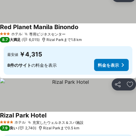
Red Planet Manila Binondo
ホテル
専用ビジネスセンター
3 ホテルのランク
8.7
大満足
6,015
Rizal Parkまで1.8 km
￥4,315
最安値
8件のサイト
の料金を表示
料金を表示
シェア
お
Rizal Park Hotel
ホテル
充実したウェルネス＆スパ施設
4 ホテルのランク
7.9
良い
2,740
Rizal Parkまで0.5 km