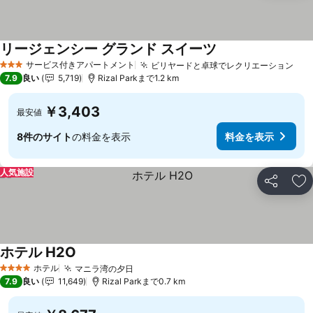
リージェンシー グランド スイーツ
サービス付きアパートメント
ビリヤードと卓球でレクリエーション
3 ホテルのランク
7.9
良い
5,719
Rizal Parkまで1.2 km
￥3,403
最安値
8件のサイト
の料金を表示
料金を表示
人気施設
シェア
お
ホテル H2O
ホテル
マニラ湾の夕日
4 ホテルのランク
7.9
良い
11,649
Rizal Parkまで0.7 km