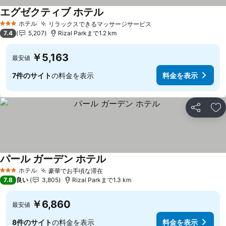
エグゼクティブ ホテル
ホテル
リラックスできるマッサージサービス
3 ホテルのランク
7.4
5,207
Rizal Parkまで1.2 km
￥5,163
最安値
7件のサイト
の料金を表示
料金を表示
シェア
お
パール ガーデン ホテル
ホテル
豪華でお手頃な滞在
3 ホテルのランク
7.8
良い
3,805
Rizal Parkまで1.3 km
￥6,860
最安値
8件のサイト
の料金を表示
料金を表示