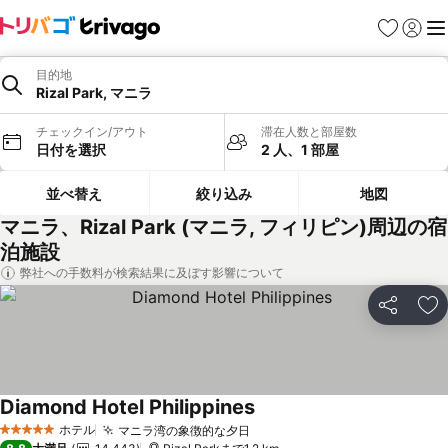
お気に入り
ログイ
メ
目的地
Rizal Park, マニラ
チェックイン/アウト
滞在人数と部屋数
日付を選択
2 人、1 部屋
並べ替え
絞り込み
地図
マニラ、Rizal Park (マニラ, フィリピン)周辺の宿
泊施設
弊社への手数料が検索結果に及ぼす影響について
シェア
お
Diamond Hotel Philippines
ホテル
マニラ湾の象徴的な夕日
5 ホテルのランク