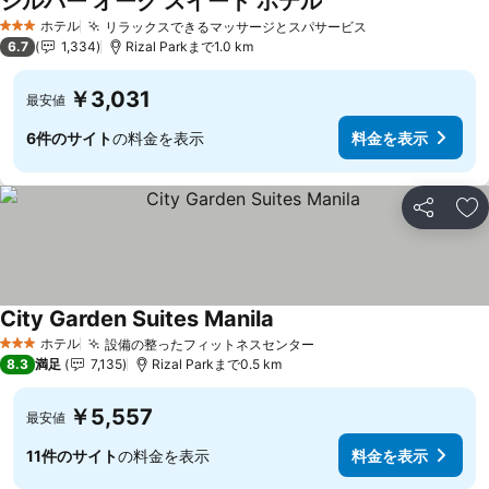
シルバー オーク スイート ホテル
ホテル
リラックスできるマッサージとスパサービス
3 ホテルのランク
6.7
1,334
Rizal Parkまで1.0 km
￥3,031
最安値
6件のサイト
の料金を表示
料金を表示
シェア
お
City Garden Suites Manila
ホテル
設備の整ったフィットネスセンター
3 ホテルのランク
8.3
満足
7,135
Rizal Parkまで0.5 km
￥5,557
最安値
11件のサイト
の料金を表示
料金を表示