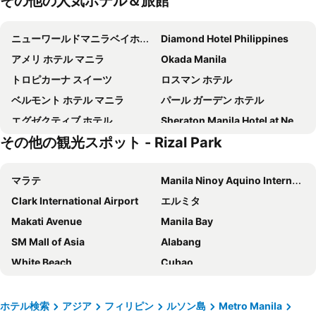
その他の人気ホテル＆旅館
ニューワールドマニラベイホテル (旧ハイアットリージェンシーホテル)
Diamond Hotel Philippines
アメリ ホテル マニラ
Okada Manila
トロピカーナ スイーツ
ロスマン ホテル
ベルモント ホテル マニラ
パール ガーデン ホテル
エグゼクティブ ホテル
Sheraton Manila Hotel at Newport World Resorts
その他の観光スポット - Rizal Park
オイスター プラザ ホテル
Manila Prince Hotel
Riviera Mansion Hotel
Savoy Hotel Manila
マラテ
Manila Ninoy Aquino International Airport
Seda Vertis North
Grand Westside Manila Bay
Clark International Airport
エルミタ
Kingsford Hotel Manila
City Garden Grand Hotel
Makati Avenue
Manila Bay
ニュー ワールド マカティ ホテル
Pacific Bay Grand Suites
SM Mall of Asia
Alabang
Seda Bonifacio Global City Manila
センチュリー パーク ホテル
White Beach
Cubao
Red Planet BGC The Fort
City Garden Suites Manila
SM City North Edsa
Balibago
Manila Lotus Hotel
ザ ヘリテージ ホテル マニラ
Ortigas MRT 3
J Ruiz LRT 2
Urban Travellers Hotel
ザ マニラ ホテル
ホテル検索
アジア
フィリピン
ルソン島
Metro Manila