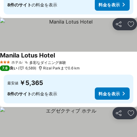
8件のサイト
の料金を表示
料金を表示
シェア
お
Manila Lotus Hotel
ホテル
多彩なダイニング体験
3 ホテルのランク
7.8
良い
6,589
Rizal Parkまで0.6 km
￥5,365
最安値
8件のサイト
の料金を表示
料金を表示
シェア
お