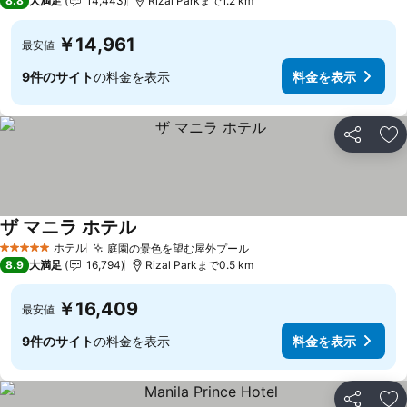
8.8
大満足
14,443
Rizal Parkまで1.2 km
￥14,961
最安値
9件のサイト
の料金を表示
料金を表示
シェア
お
ザ マニラ ホテル
ホテル
庭園の景色を望む屋外プール
5 ホテルのランク
8.9
大満足
16,794
Rizal Parkまで0.5 km
￥16,409
最安値
9件のサイト
の料金を表示
料金を表示