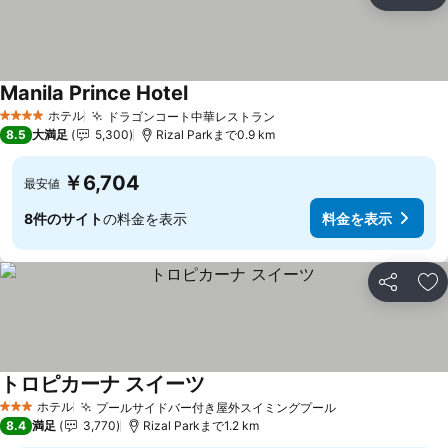
シェア
お
Manila Prince Hotel
ホテル
ドラゴンコート中華レストラン
4 ホテルのランク
8.5
大満足
5,300
Rizal Parkまで0.9 km
￥6,704
最安値
8件のサイト
の料金を表示
料金を表示
シェア
お
トロピカーナ スイーツ
ホテル
プールサイドバー付き屋外スイミングプール
3 ホテルのランク
8.4
満足
3,770
Rizal Parkまで1.2 km