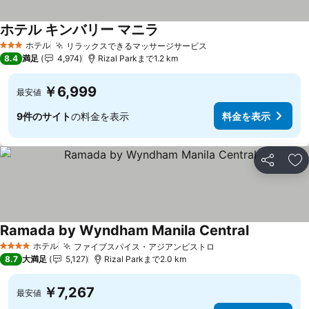
ホテル キンバリー マニラ
ホテル
リラックスできるマッサージサービス
3 ホテルのランク
8.4
満足
4,974
Rizal Parkまで1.2 km
￥6,999
最安値
9件のサイト
の料金を表示
料金を表示
シェア
お
Ramada by Wyndham Manila Central
ホテル
ファイブスパイス・アジアンビストロ
4 ホテルのランク
8.7
大満足
5,127
Rizal Parkまで2.0 km
￥7,267
最安値