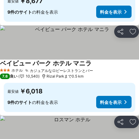
￥8,677
最安値
9件のサイト
の料金を表示
料金を表示
シェア
お
ベイビュー パーク ホテル マニラ
ホテル
カジュアルなロビーレストランとバー
3 ホテルのランク
7.8
良い
10,540
Rizal Parkまで0.5 km
￥6,018
最安値
9件のサイト
の料金を表示
料金を表示
シェア
お