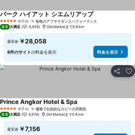
パーク ハイアット シエムリアップ
料金を表示
ホテル
毎晩のアプサラダンスパフォーマンス
料金を表示
5 ホテルのランク
9.5
大満足
4,455
Old Marketまで0.6 km
￥28,058
最安値
8件のサイト
の料金を表示
料金を表示
シェア
お
Prince Angkor Hotel & Spa
料金を表示
ホテル
優雅で伝統的なロビーの雰囲気
料金を表示
5 ホテルのランク
8.8
大満足
6,574
Old Marketまで0.8 km
￥7,156
最安値