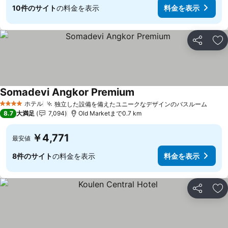
10件のサイト
の料金を表示
料金を表示
シェア
お
Somadevi Angkor Premium
料金を表示
ホテル
独立した設備を備えたユニークなデザインのバスルーム
料金
4 ホテルのランク
8.7
大満足
7,094
Old Marketまで0.7 km
￥4,771
最安値
8件のサイト
の料金を表示
料金を表示
シェア
お