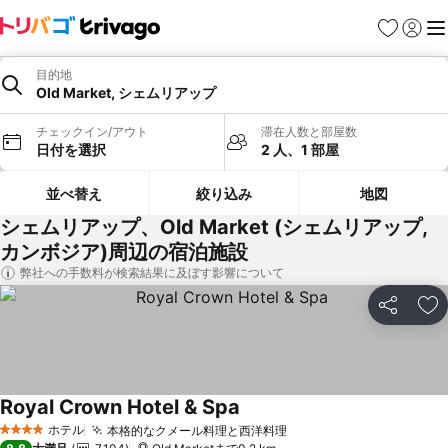
お気に入り
ログイ
メ
目的地
Old Market, シェムリアップ
チェックイン/アウト
滞在人数と部屋数
日付を選択
2 人、1 部屋
並べ替え
絞り込み
地図
シェムリアップ、Old Market (シェムリアップ,
カンボジア)周辺の宿泊施設
弊社への手数料が検索結果に及ぼす影響について
シェア
お
Royal Crown Hotel & Spa
料金を表示
ホテル
本格的なクメール料理と西洋料理
料金を表示
4 ホテルのランク