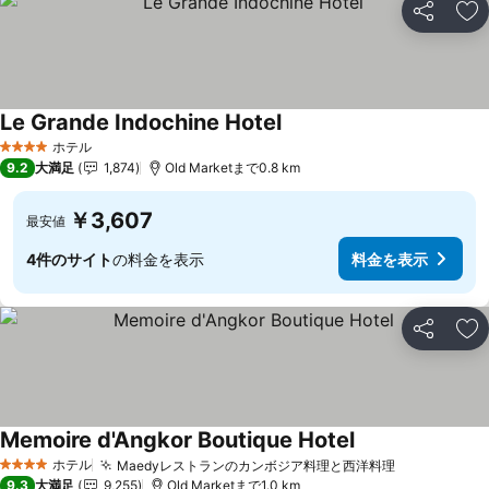
シェア
お
Le Grande Indochine Hotel
料金を表示
ホテル
4 ホテルのランク
9.2
大満足
1,874
Old Marketまで0.8 km
￥3,607
最安値
4件のサイト
の料金を表示
料金を表示
シェア
お
Memoire d'Angkor Boutique Hotel
料金を表示
ホテル
Maedyレストランのカンボジア料理と西洋料理
料金を表示
4 ホテルのランク
9.3
大満足
9,255
Old Marketまで1.0 km