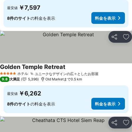
￥7,597
最安値
8件のサイト
の料金を表示
料金を表示
シェア
お
Golden Temple Retreat
料金を表示
ホテル
ユニークなデザインの広々としたお部屋
料金を表示
5 ホテルのランク
9.8
大満足
5,396
Old Marketまで0.5 km
￥6,262
最安値
8件のサイト
の料金を表示
料金を表示
シェア
お