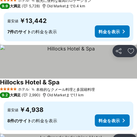
ホテル
観光に便利な最高のロケーション
料金を表示
5 ホテルのランク
9.9
大満足
5,728
Old Marketまで0.4 km
￥13,442
最安値
7件のサイト
の料金を表示
料金を表示
シェア
お
Hillocks Hotel & Spa
料金を表示
ホテル
本格的なクメール料理と多国籍料理
料金を表示
5 ホテルのランク
9.2
大満足
2,990
Old Marketまで1.1 km
￥4,938
最安値
8件のサイト
の料金を表示
料金を表示