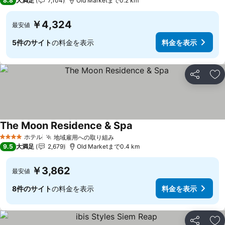
8.8
大満足
7,104
Old Marketまで0.2 km
￥4,324
最安値
5件のサイト
の料金を表示
料金を表示
シェア
お
The Moon Residence & Spa
料金を表示
ホテル
地域雇用への取り組み
料金を表示
4 ホテルのランク
9.5
大満足
2,679
Old Marketまで0.4 km
￥3,862
最安値
8件のサイト
の料金を表示
料金を表示