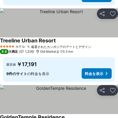
シェア
お
Treeline Urban Resort
料金を表示
ホテル
厳選されたカンボジアのアートとデザイン
料金を表示
5 ホテルのランク
9.8
大満足
1,326
Old Marketまで0.3 km
￥17,191
最安値
9件のサイト
の料金を表示
料金を表示
シェア
お
GoldenTemple Residence