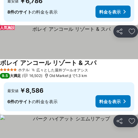
￥6,786
最安値
8件のサイト
の料金を表示
料金を表示
人気施設
シェア
お
ボレイ アンコール リゾート & スパ
料金を表示
ホテル
広々とした屋外プールオアシス
料金を表示
5 ホテルのランク
9.5
大満足
16,502
Old Marketまで1.3 km
￥8,586
最安値
6件のサイト
の料金を表示
料金を表示
シェア
お