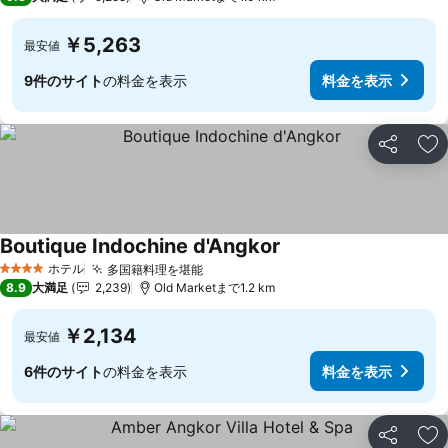
￥5,263
最安値
9件のサイト
の料金を表示
料金を表示
シェア
お
Boutique Indochine d'Angkor
料金を表示
ホテル
多国籍料理を堪能
料金を表示
4 ホテルのランク
8.9
大満足
2,239
Old Marketまで1.2 km
￥2,134
最安値
6件のサイト
の料金を表示
料金を表示
シェア
お