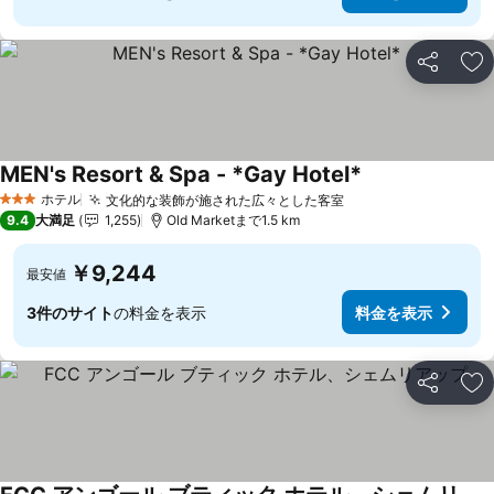
シェア
お
MEN's Resort & Spa - *Gay Hotel*
料金を表示
ホテル
文化的な装飾が施された広々とした客室
料金を表示
3 ホテルのランク
9.4
大満足
1,255
Old Marketまで1.5 km
￥9,244
最安値
3件のサイト
の料金を表示
料金を表示
シェア
お