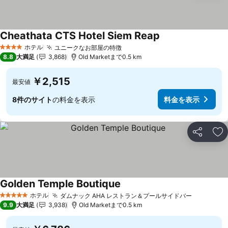
Cheathata CTS Hotel Siem Reap
料金を表示
ホテル
ユニークなお部屋の特徴
料金を表示
4 ホテルのランク
8.8
大満足
3,868
Old Marketまで0.5 km
￥2,515
最安値
8件のサイト
の料金を表示
料金を表示
シェア
お
Golden Temple Boutique
料金を表示
ホテル
ダムナック AHA レストラン＆プールサイドバー
料金を表
5 ホテルのランク
9.9
大満足
3,938
Old Marketまで0.5 km