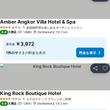
Amber Angkor Villa Hotel & Spa
料金を表示
ホテル
多国籍料理を楽しめるガーデンレストラン
料金を表示
4 ホテルのランク
8.8
大満足
1,886
Old Marketまで0.7 km
￥3,972
最安値
7件のサイト
の料金を表示
料金を表示
シェア
お
King Rock Boutique Hotel
料金を表示
ホテル
エグゼクティブ ラウンジのご利用
料金を表示
4 ホテルのランク
8.9
大満足
1,891
Old Marketまで0.3 km