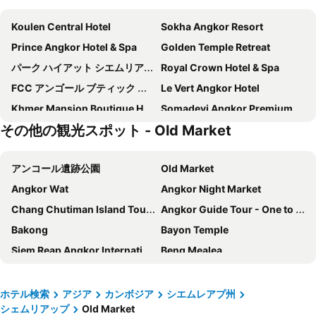
Koulen Central Hotel
Sokha Angkor Resort
Prince Angkor Hotel & Spa
Golden Temple Retreat
パーク ハイアット シエムリアップ
Royal Crown Hotel & Spa
FCC アンゴール ブティック ホテル、シェムリアップ
Le Vert Angkor Hotel
Khmer Mansion Boutique Hotel
Somadevi Angkor Premium
その他の観光スポット - Old Market
Memoire d'Angkor Boutique Hotel
Central Suite Residence
タラ アンコール ホテル
アンコール パラダイス ホテル
アンコール遺跡公園
Old Market
GoldenTemple Residence
Cheathata CTS Hotel Siem Reap
Angkor Wat
Angkor Night Market
Yasodharapura Residence
Angkor Century Resort & Spa
Chang Chutiman Island Tours
Angkor Guide Tour - One to Four days Itineraries
ザ エヴィアリー ホテル
ibis Styles Siem Reap
Bakong
Bayon Temple
Shinta Mani Angkor & Bensley Collection Pool Villas
Le Grande Indochine Hotel
Siem Reap Angkor International Airport
Beng Mealea
Mekong Angkor Palace Hotel
Khmer Mansion Residence
Great Lake
Battambang Airport
Ta Prohm Hotel & Spa
ボレイ アンコール リゾート & スパ
Prasat Phanom Rung
Golden Temple Boutique
Koulen Hotel
ホテル検索
アジア
カンボジア
シエムレアプ州
シェムリアップ
Old Market
Indra Angkor Residence
Viroth's Hotel