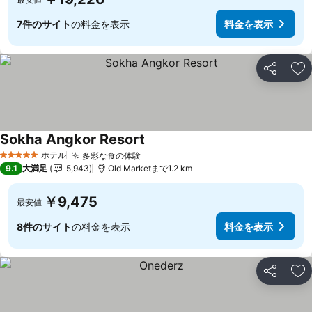
7件のサイト
の料金を表示
料金を表示
シェア
お
Sokha Angkor Resort
料金を表示
ホテル
多彩な食の体験
料金を表示
5 ホテルのランク
9.1
大満足
5,943
Old Marketまで1.2 km
￥9,475
最安値
8件のサイト
の料金を表示
料金を表示
シェア
お