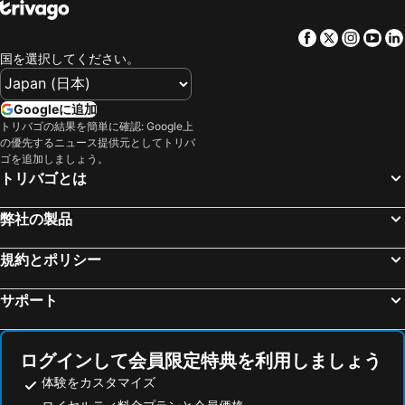
アンコール ビレッジ ホテル
Templation Hotel
Facebook
Twitter
Insta
Yo
Boutique Indochine d'Angkor
アプサラ センターポール ホテル
国を選択してください。
アンコール ホリデー ホテル
The Villa by Metta
DEN HOTEL TOTONOU SIEM REAP
Viroth's Villa
Googleに追加
トリバゴの結果を簡単に確認: Google上
La Rivière d' Angkor Resort
Hillocks Hotel & Spa
の優先するニュース提供元としてトリバ
Raffles Grand Hotel d'Angkor
Golden Temple Hotel
ゴを追加しましょう。
トリバゴとは
Angkor Mansion & Residence
Sabara Angkor Resort & Spa
Amber Angkor Villa Hotel & Spa
サライ リゾート & スパ
弊社の製品
Pierre Hotel
Shintana Saya La Maison
規約とポリシー
Memoire Siem Reap Hotel
Angkor Land Urban Boutique
Shadow Angkor Residence
ネス ソチェアータ ホテル
サポート
1920 hotel
Blanc Smith Residence
ステアング シェムリアップ シミー ホテル
The Suite By Royal Crown Hotel
ログインして会員限定特典を利用しましょう
Apsara Residence Hotel
Day Sunrise Boutique
体験をカスタマイズ
Dusit Hotel Siem Reap
Homewood Hotel