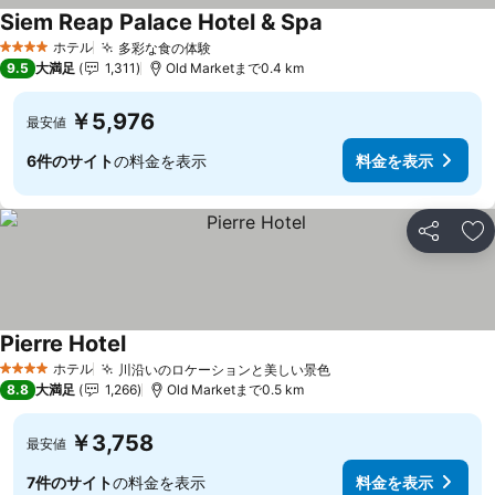
Siem Reap Palace Hotel & Spa
料金を表示
ホテル
多彩な食の体験
料金を表示
4 ホテルのランク
9.5
大満足
1,311
Old Marketまで0.4 km
￥5,976
最安値
6件のサイト
の料金を表示
料金を表示
シェア
お
Pierre Hotel
料金を表示
ホテル
川沿いのロケーションと美しい景色
料金を表示
4 ホテルのランク
8.8
大満足
1,266
Old Marketまで0.5 km
￥3,758
最安値
7件のサイト
の料金を表示
料金を表示