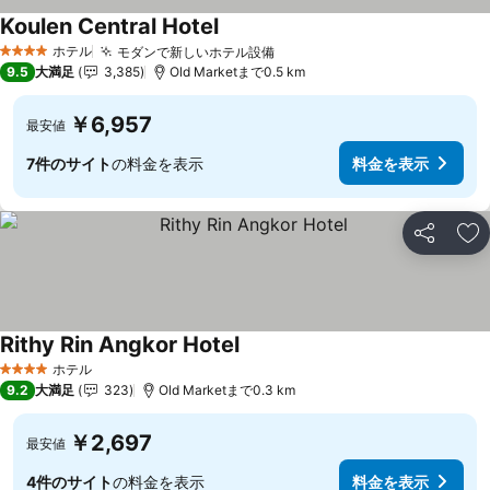
Koulen Central Hotel
料金を表示
ホテル
モダンで新しいホテル設備
料金を表示
4 ホテルのランク
9.5
大満足
3,385
Old Marketまで0.5 km
￥6,957
最安値
7件のサイト
の料金を表示
料金を表示
シェア
お
Rithy Rin Angkor Hotel
料金を表示
ホテル
4 ホテルのランク
9.2
大満足
323
Old Marketまで0.3 km
￥2,697
最安値
4件のサイト
の料金を表示
料金を表示