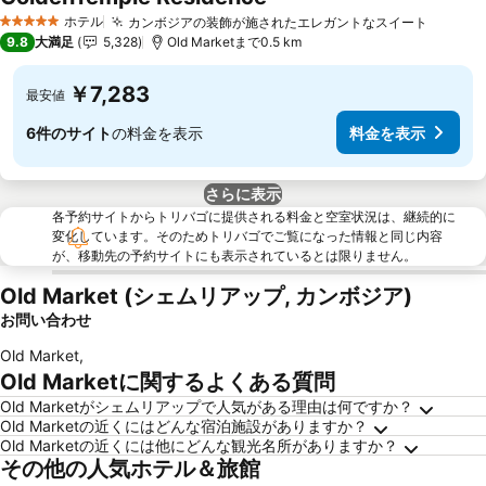
料金を表示
ホテル
カンボジアの装飾が施されたエレガントなスイート
料金を
5 ホテルのランク
9.8
大満足
5,328
Old Marketまで0.5 km
￥7,283
最安値
6件のサイト
の料金を表示
料金を表示
さらに表示
各予約サイトからトリバゴに提供される料金と空室状況は、継続的に
変化しています。そのためトリバゴでご覧になった情報と同じ内容
が、移動先の予約サイトにも表示されているとは限りません。
Old Market (シェムリアップ, カンボジア)
お問い合わせ
Old Market
,
Old Marketに関するよくある質問
Old Marketがシェムリアップで人気がある理由は何ですか？
Old Marketの近くにはどんな宿泊施設がありますか？
Old Marketの近くには他にどんな観光名所がありますか？
その他の人気ホテル＆旅館