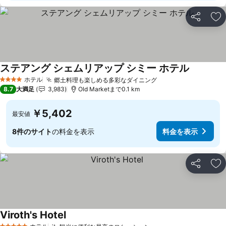
シェア
お
ステアング シェムリアップ シミー ホテル
料金を表
ホテル
郷土料理も楽しめる多彩なダイニング
料金を表示
4 ホテルのランク
8.7
大満足
3,983
Old Marketまで0.1 km
￥5,402
最安値
8件のサイト
の料金を表示
料金を表示
シェア
お
Viroth's Hotel
料金を表示