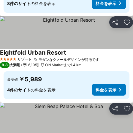
8件のサイト
の料金を表示
料金を表示
シェア
お
Eightfold Urban Resort
料金を表示
リゾート
モダンなクメールデザインが特徴です
料金を表示
5 ホテルのランク
9.8
大満足
6,105
Old Marketまで1.4 km
￥5,989
最安値
4件のサイト
の料金を表示
料金を表示
シェア
お