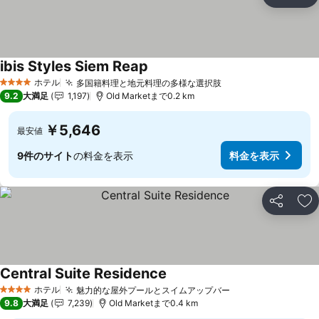
シェア
お
ibis Styles Siem Reap
料金を表示
ホテル
多国籍料理と地元料理の多様な選択肢
料金を表示
4 ホテルのランク
9.2
大満足
1,197
Old Marketまで0.2 km
￥5,646
最安値
9件のサイト
の料金を表示
料金を表示
シェア
お
Central Suite Residence
料金を表示
ホテル
魅力的な屋外プールとスイムアップバー
料金を表示
4 ホテルのランク
9.8
大満足
7,239
Old Marketまで0.4 km