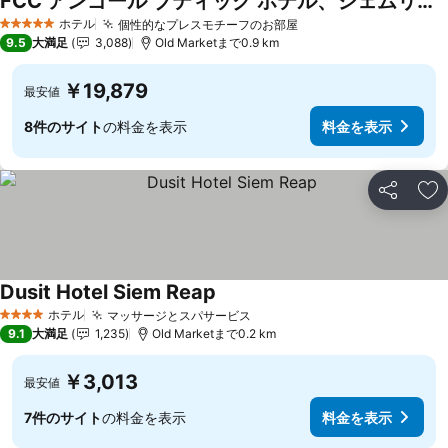
FCC アンゴール ブティック ホテル、シェムリアップ
料金を表示
ホテル
個性的なプレスモチーフのお部屋
料金を表示
5 ホテルのランク
9.5
大満足
3,088
Old Marketまで0.9 km
￥19,879
最安値
8件のサイト
の料金を表示
料金を表示
シェア
お
Dusit Hotel Siem Reap
料金を表示
ホテル
マッサージとスパサービス
料金を表示
4 ホテルのランク
9.1
大満足
1,235
Old Marketまで0.2 km
￥3,013
最安値
7件のサイト
の料金を表示
料金を表示