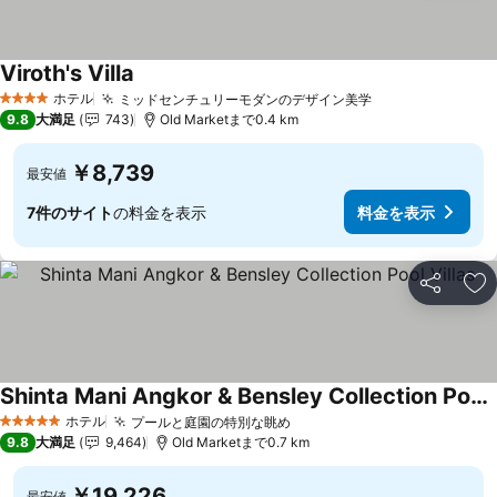
Viroth's Villa
料金を表示
ホテル
ミッドセンチュリーモダンのデザイン美学
料金を表示
4 ホテルのランク
9.8
大満足
743
Old Marketまで0.4 km
￥8,739
最安値
7件のサイト
の料金を表示
料金を表示
シェア
お
Shinta Mani Angkor & Bensley Collection Pool Villas
料金を表示
ホテル
プールと庭園の特別な眺め
料金を表示
5 ホテルのランク
9.8
大満足
9,464
Old Marketまで0.7 km
￥19,226
最安値