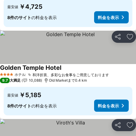
￥4,725
最安値
8件のサイト
の料金を表示
料金を表示
シェア
お
Golden Temple Hotel
料金を表示
ホテル
和洋折衷、多彩なお食事をご用意しております
料金を表示
4 ホテルのランク
9.7
大満足
10,088
Old Marketまで0.4 km
￥5,185
最安値
8件のサイト
の料金を表示
料金を表示
シェア
お