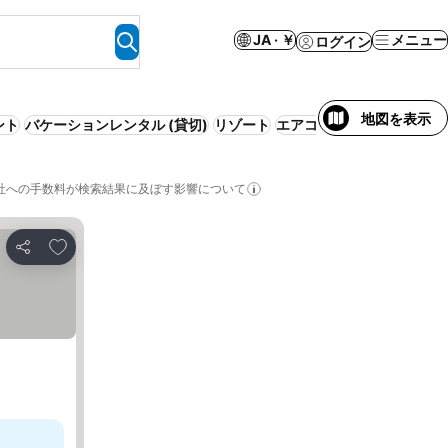
JA · ￥
メニュー
ログイン
地図を表示
ント
バケーションレンタル (貸切)
リゾート
エアコン
ホステル
ホット
社への手数料が検索結果に及ぼす影響について
お気に入りに追加
シェア