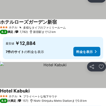
シェア
お
ホテルローズガーデン新宿
料金を表示
ホテル
多様なタイプのファミリールーム
料金を表示
3 ホテルのランク
8.3
満足
7,782
新宿駅まで1.2 km
￥12,884
最安値
7件のサイト
の料金を表示
料金を表示
シェア
お
Hotel Kabuki
料金を表示
ホテル
プライベートな地下サウナ
料金を表示
3 ホテルのランク
8.9
大満足
157
Nishi-Shinjuku Metro Stationまで0.8 km