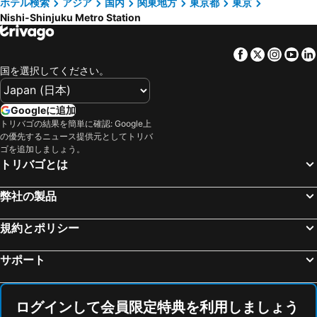
ホテル検索
アジア
国内
関東地方
東京都
東京
ヴィアイン飯田橋後楽園
ファーイーストビレッジホテル東京有明
Nishi-Shinjuku Metro Station
横浜駅
東京ディズニーシー
東京ステーションホテル
ヴィアイン秋葉原
大宮駅
上高地
アパホテル<品川 泉岳寺駅前>
都市センターホテル
Facebook
Twitter
Insta
Yo
熱海温泉
渋谷区
hotel MONday Premium 豊洲
東京シティービューホテル
国を選択してください。
長野駅
富士急ハイランド
帝国ホテル
ホテルイルフィオーレ葛西
みなとみらい駅
浅草駅
ホテルメトロポリタン東京池袋
ヴィアイン品川大井町
Googleに追加
東京ビッグサイト
箱根湯本温泉
トリバゴの結果を簡単に確認: Google上
ドーミーイン後楽園
フォーストーリーズホテル舞浜東京ベイ
の優先するニュース提供元としてトリバ
海浜幕張駅
蒲田駅
ホテルＪＡＬシティ羽田東京
アパホテル〈山手大塚駅タワー〉
ゴを追加しましょう。
トリバゴとは
東京ドームシティ
お台場
東横INN品川港南口天王洲アイル
リッチモンドホテル プレミア武蔵小杉
新橋駅
幕張駅
ラビスタ東京ベイ（共立リゾート）
APA Hotel Tokyo Nishikasai Ekimae
弊社の製品
静岡駅
八王子駅
ホテルコンチネンタル
第一ホテル両国
浜松町駅
河口湖
規約とポリシー
ホテルローズガーデン新宿
西鉄イン新宿
日本武道館
千葉駅
ヒルトン東京
ダイワロイネットホテル西新宿
サポート
成田国際空港
横浜アリーナ
ホテルマイステイズ西新宿
ハイアット リージェンシー 東京
豊洲駅
横浜中華街
yksi SAUNA & STAY
京王プラザホテル
ログインして会員限定特典を利用しましょう
江ノ島駅
水道橋駅
WPÜ 新宿東京
かどやホテル