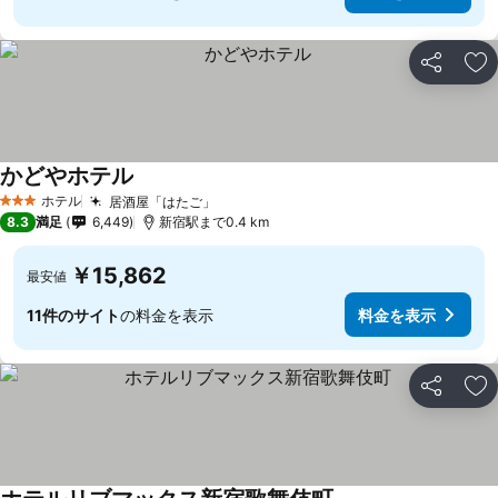
シェア
お
かどやホテル
料金を表示
ホテル
居酒屋「はたご」
料金を表示
3 ホテルのランク
8.3
満足
6,449
新宿駅まで0.4 km
￥15,862
最安値
11件のサイト
の料金を表示
料金を表示
シェア
お