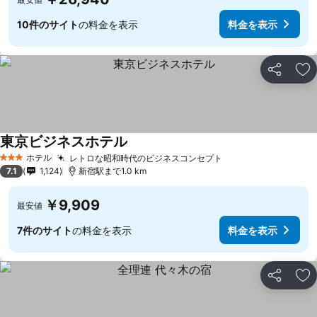
10件のサイト
の料金を表示
料金を表示
シェア
お
東京ビジネスホテル
料金を表示
ホテル
レトロな昭和時代のビジネスコンセプト
料金を表示
3 ホテルのランク
7.1
1,124
新宿駅まで1.0 km
￥9,909
最安値
7件のサイト
の料金を表示
料金を表示
シェア
お