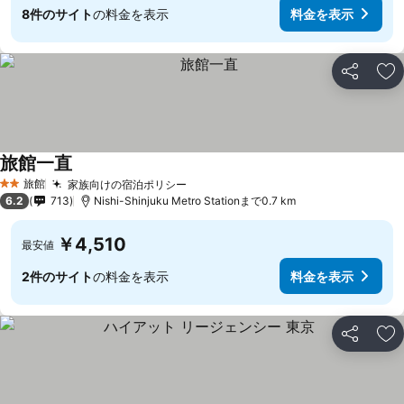
8件のサイト
の料金を表示
料金を表示
シェア
お
旅館一直
料金を表示
旅館
家族向けの宿泊ポリシー
料金を表示
2 ホテルのランク
6.2
713
Nishi-Shinjuku Metro Stationまで0.7 km
￥4,510
最安値
2件のサイト
の料金を表示
料金を表示
シェア
お