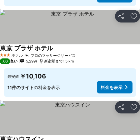
シェア
お
東京 プラザ ホテル
料金を表示
ホテル
プロのマッサージサービス
料金を表示
3 ホテルのランク
7.6
良い
5,299
新宿駅まで1.5 km
￥10,106
最安値
11件のサイト
の料金を表示
料金を表示
シェア
お
東京ハウスイン