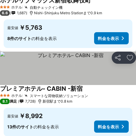
ホテルリブマックス新宿歌舞伎町
料金を表示
ホテル
自動チェックイン機
料金を表示
3 ホテルのランク
6.6
1,687
Nishi-Shinjuku Metro Stationまで0.9 km
￥5,763
最安値
8件のサイト
の料金を表示
料金を表示
シェア
お
プレミアホテル- CABIN -新宿
料金を表示
ホテル
スマートな荷物収納ソリューション
料金を表示
3 ホテルのランク
8.1
満足
7,728
新宿駅まで0.8 km
￥8,992
最安値
13件のサイト
の料金を表示
料金を表示