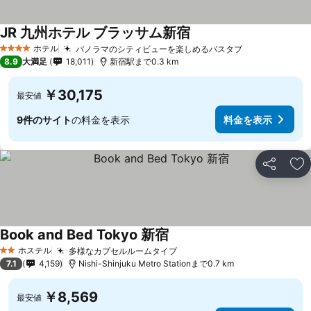
JR 九州ホテル ブラッサム新宿
料金を表示
ホテル
パノラマのシティビューを楽しめるバスタブ
料金を表示
4 ホテルのランク
8.9
大満足
18,011
新宿駅まで0.3 km
￥30,175
最安値
9件のサイト
の料金を表示
料金を表示
シェア
お
Book and Bed Tokyo 新宿
料金を表示
ホステル
多様なカプセルルームタイプ
料金を表示
2 ホテルのランク
7.1
4,159
Nishi-Shinjuku Metro Stationまで0.7 km
￥8,569
最安値