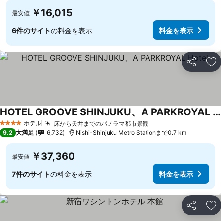
￥16,015
最安値
6件のサイト
の料金を表示
料金を表示
シェア
お
HOTEL GROOVE SHINJUKU、A PARKROYAL Hotel
料金を表示
ホテル
床から天井までのパノラマ都市景観
料金を表示
4 ホテルのランク
9.2
大満足
6,732
Nishi-Shinjuku Metro Stationまで0.7 km
￥37,360
最安値
7件のサイト
の料金を表示
料金を表示
シェア
お