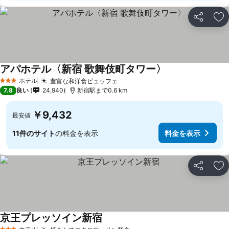
シェア
お
アパホテル〈新宿 歌舞伎町タワー〉
料金を表示
ホテル
豊富な和洋食ビュッフェ
料金を表示
3 ホテルのランク
7.8
良い
24,940
新宿駅まで0.6 km
￥9,432
最安値
11件のサイト
の料金を表示
料金を表示
シェア
お
京王プレッソイン新宿
料金を表示