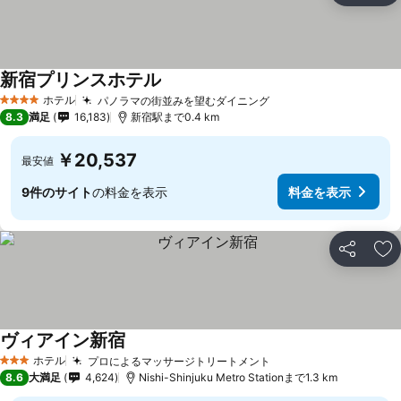
新宿プリンスホテル
料金を表示
ホテル
パノラマの街並みを望むダイニング
料金を表示
4 ホテルのランク
8.3
満足
16,183
新宿駅まで0.4 km
￥20,537
最安値
9件のサイト
の料金を表示
料金を表示
シェア
お
ヴィアイン新宿
料金を表示
ホテル
プロによるマッサージトリートメント
料金を表示
3 ホテルのランク
8.6
大満足
4,624
Nishi-Shinjuku Metro Stationまで1.3 km