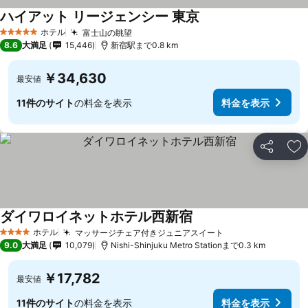
ハイアット リージェンシー 東京
料金を表示
ホテル
富士山の眺望
料金を表示
5 ホテルのランク
8.6
大満足
15,446
新宿駅まで0.8 km
￥34,630
最安値
11件のサイト
の料金を表示
料金を表示
シェア
お
ダイワロイネットホテル西新宿
料金を表示
ホテル
マッサージチェア付きジュニアスイート
料金を表示
4 ホテルのランク
9.0
大満足
10,079
Nishi-Shinjuku Metro Stationまで0.3 km
￥17,782
最安値
11件のサイト
の料金を表示
料金を表示