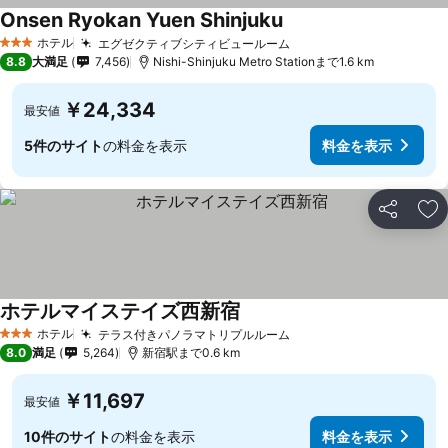
Onsen Ryokan Yuen Shinjuku
料金を表示
ホテル
エグゼクティブシティビュールーム
料金を表示
3 ホテルのランク
8.8
大満足
7,456
Nishi-Shinjuku Metro Stationまで1.6 km
￥24,334
最安値
5件のサイト
の料金を表示
料金を表示
シェア
お
ホテルマイステイズ西新宿
料金を表示
ホテル
テラス付きパノラマトリプルルーム
料金を表示
3 ホテルのランク
8.0
満足
5,264
新宿駅まで0.6 km
￥11,697
最安値
10件のサイト
の料金を表示
料金を表示