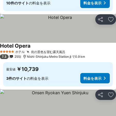
10件のサイト
の料金を表示
料金を表示
シェア
お
Hotel Opera
料金を表示
ホテル
街の景色を望む露天風呂
料金を表示
5 ホテルのランク
7.3
255
Nishi-Shinjuku Metro Stationまで0.9 km
￥10,739
最安値
3件のサイト
の料金を表示
料金を表示
シェア
お