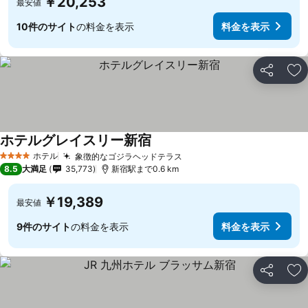
￥20,253
最安値
10件のサイト
の料金を表示
料金を表示
シェア
お
ホテルグレイスリー新宿
料金を表示
ホテル
象徴的なゴジラヘッドテラス
料金を表示
4 ホテルのランク
8.5
大満足
35,773
新宿駅まで0.6 km
￥19,389
最安値
9件のサイト
の料金を表示
料金を表示
シェア
お