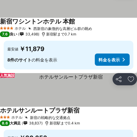
新宿ワシントンホテル 本館
料金を表示
ホテル
西新宿の象徴的な高層ビル群の眺め
料金を表示
4 ホテルのランク
7.6
良い
33,498
新宿駅まで0.7 km
￥11,879
最安値
8件のサイト
の料金を表示
料金を表示
人気施設
シェア
お
ホテルサンルートプラザ新宿
料金を表示
ホテル
新宿の戦略的な交通拠点
料金を表示
3 ホテルのランク
8.6
大満足
38,837
新宿駅まで0.4 km