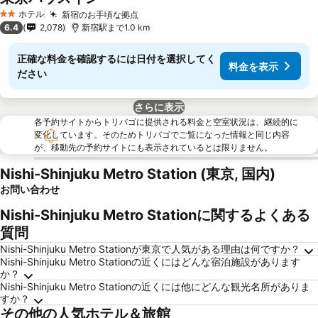
料金を表示
ホテル
新宿のお手頃な拠点
料金を表示
2 ホテルのランク
6.4
2,078
新宿駅まで1.0 km
正確な料金を確認するには日付を選択してく
料金を表示
ださい
さらに表示
各予約サイトからトリバゴに提供される料金と空室状況は、継続的に
変化しています。そのためトリバゴでご覧になった情報と同じ内容
が、移動先の予約サイトにも表示されているとは限りません。
Nishi-Shinjuku Metro Station (東京, 国内)
お問い合わせ
Nishi-Shinjuku Metro Stationに関するよくある
質問
Nishi-Shinjuku Metro Stationが東京で人気がある理由は何ですか？
Nishi-Shinjuku Metro Stationの近くにはどんな宿泊施設があります
か？
Nishi-Shinjuku Metro Stationの近くには他にどんな観光名所がありま
すか？
その他の人気ホテル＆旅館