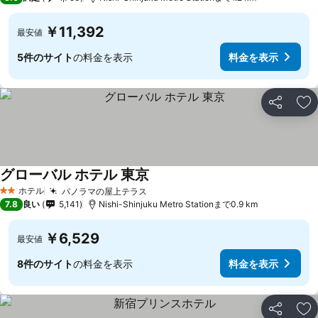
￥11,392
最安値
5件のサイト
の料金を表示
料金を表示
シェア
お
グローバル ホテル 東京
料金を表示
ホテル
パノラマの屋上テラス
料金を表示
2 ホテルのランク
7.8
良い
5,141
Nishi-Shinjuku Metro Stationまで0.9 km
￥6,529
最安値
8件のサイト
の料金を表示
料金を表示
シェア
お