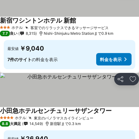
新宿ワシントンホテル 新館
料金を表示
ホテル
客室でのリラックスできるマッサージサービス
料金を表示
3 ホテルのランク
7.7
良い
8,315
Nishi-Shinjuku Metro Stationまで0.9 km
￥9,040
最安値
7件のサイト
の料金を表示
料金を表示
シェア
お
小田急ホテルセンチュリーサザンタワー
料金を表示
ホテル
東京のパノラマスカイラインビュー
料金を表示
4 ホテルのランク
8.8
大満足
14,549
新宿駅まで0.3 km
￥26,940
最安値