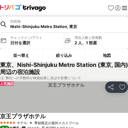
お気に入り
ログイ
メ
目的地
Nishi-Shinjuku Metro Station, 東京
チェックイン/アウト
滞在人数と部屋数
日付を選択
2 人、1 部屋
並べ替え
絞り込み
地図
東京、Nishi-Shinjuku Metro Station (東京, 国内)
周辺の宿泊施設
弊社への手数料が検索結果に及ぼす影響について
人気施設
シェア
お
京王プラザホテル
料金を表示
ホテル
季節限定の屋外スカイプール
料金を表示
5 ホテルのランク