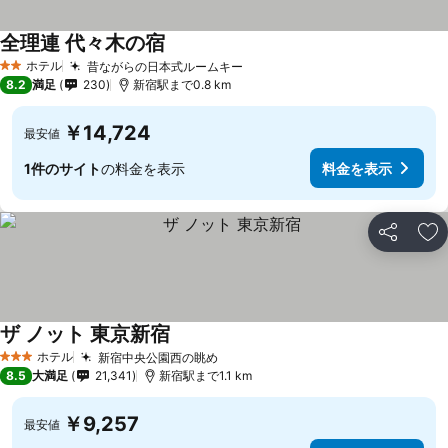
全理連 代々木の宿
料金を表示
ホテル
昔ながらの日本式ルームキー
料金を表示
2 ホテルのランク
8.2
満足
230
新宿駅まで0.8 km
￥14,724
最安値
1件のサイト
の料金を表示
料金を表示
シェア
お
ザ ノット 東京新宿
料金を表示
ホテル
新宿中央公園西の眺め
料金を表示
3 ホテルのランク
8.5
大満足
21,341
新宿駅まで1.1 km
￥9,257
最安値