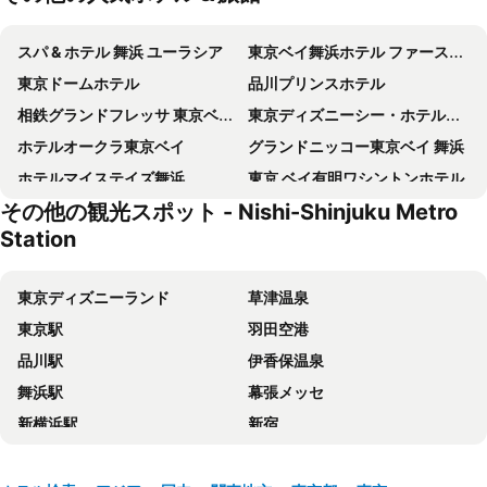
スパ & ホテル 舞浜 ユーラシア
東京ベイ舞浜ホテル ファーストリゾート
東京ドームホテル
品川プリンスホテル
相鉄グランドフレッサ 東京ベイ有明
東京ディズニーシー・ホテルミラコスタ
ホテルオークラ東京ベイ
グランドニッコー東京ベイ 舞浜
ホテルマイステイズ舞浜
東京 ベイ有明ワシントンホテル
その他の観光スポット - Nishi-Shinjuku Metro
ヴィラフォンテーヌグランド東京有明
ディズニーアンバサダーホテル
Station
アパホテル＆リゾート 両国駅タワー
ヴィラフォンテーヌ グランド 羽田空港
東京ディズニーランドホテル
ホテルドリームゲート舞浜
東京ディズニーランド
草津温泉
アパホテル & リゾート〈東京ベイ潮見〉
シェラトン・グランデ・トーキョーベイ・ホテル
東京駅
羽田空港
Maihama View Hotel by HULIC
アワーズイン阪急
品川駅
伊香保温泉
フレックステイイン新浦安
ザ ロイヤルパークホテル 舞浜リゾート 東京ベイ
舞浜駅
幕張メッセ
ニューオータニ イン東京
浦安サンホテル
新横浜駅
新宿
新宿ワシントンホテル 本館
東急ステイ 水道橋
池袋駅
新宿駅
アパホテル 六本木SIX
ホテルマイステイズ 亀戸
上野駅
鬼怒川温泉