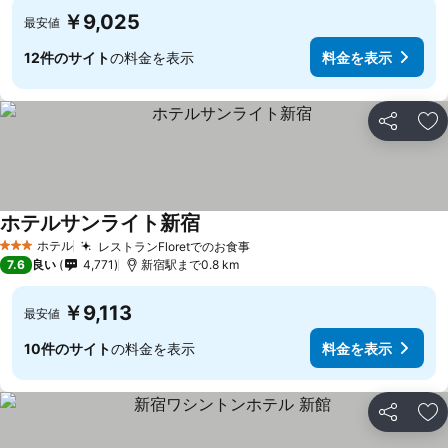
￥9,025
最安値
12件のサイト
の料金を表示
料金を表示
シェア
お
ホテルサンライト新宿
料金を表示
ホテル
レストランFloretでのお食事
料金を表示
3 ホテルのランク
7.6
良い
4,771
新宿駅まで0.8 km
￥9,113
最安値
10件のサイト
の料金を表示
料金を表示
シェア
お