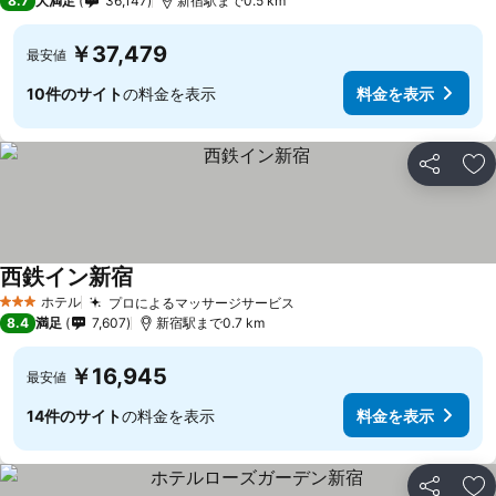
8.7
大満足
36,147
新宿駅まで0.5 km
￥37,479
最安値
10件のサイト
の料金を表示
料金を表示
シェア
お
西鉄イン新宿
料金を表示
ホテル
プロによるマッサージサービス
料金を表示
3 ホテルのランク
8.4
満足
7,607
新宿駅まで0.7 km
￥16,945
最安値
14件のサイト
の料金を表示
料金を表示