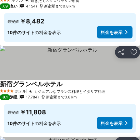
ホテル
焼きたてのクロワッサン朝食
料金を表示
3 ホテルのランク
7.9
良い
4,154
新宿駅まで0.8 km
￥8,482
最安値
10件のサイト
の料金を表示
料金を表示
シェア
お
新宿グランベルホテル
料金を表示
ホテル
カジュアルなフランス料理とイタリア料理
料金を表示
4 ホテルのランク
8.1
満足
17,784
新宿駅まで0.8 km
￥11,808
最安値
10件のサイト
の料金を表示
料金を表示