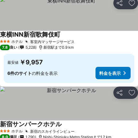
シェア
お
東横INN新宿歌舞伎町
料金を表示
ホテル
客室内マッサージサービス
料金を表示
3 ホテルのランク
7.8
良い
5,228
新宿駅まで0.9 km
￥9,957
最安値
6件のサイト
の料金を表示
料金を表示
シェア
お
新宿サンパークホテル
料金を表示
ホテル
新宿のスカイラインビュー
料金を表示
3 ホテルのランク
8.0
満足
1,790
Nishi-Shinjuku Metro Stationまで1.2 km