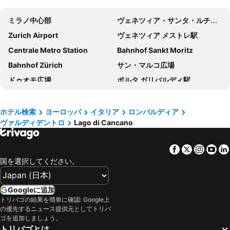
Hotel Daniela
Alpina
ミラノ中心部
ヴェネツィア・サンタ・ルチーア駅
ホテル テオラ
Hotel 2000
Zurich Airport
ヴェネツィア メストレ駅
ホテル インターアルペン
Hotel Alù Mountain Design
Centrale Metro Station
Bahnhof Sankt Moritz
Hotel Galli's - Centro
Hotel Livigno
Bahnhof Zürich
サン・マルコ広場
ホテル レジデンス サンクト アントン
Hotel San Rocco
ドゥオモ広場
ポルタ ガリバルディ駅
Hotel Piccolo Mondo
ホテル バイタ クレメンティ
ミラノ リナーテ空港
San Marco
Hotel San Giovanni
Hotel Spol - Adults only
ヴェネツィア・テッセラ空港
ミラノ大聖堂
Alpino Lodge Bivio
Bivio Hotel Plaza
ホテル検索
ヨーロッパ
イタリア
ロンバルディア
ヴァルディデントロ
Lago di Cancano
ノイシュヴァンシュタイン城
Silvio Berlusconi Milan Malpensa Airport
Hotel Victoria
ホテル ラーリチェ スイート & ブレックファスト
Station Interlaken West
リアルト橋
Olimpia Hotel
Hotel Helvetia
Facebook
Twitter
Insta
Yo
Padova Central Station
Cadorna – Triennale Metro Station
ゲンジアナ
シャレー テオラ
国を選択してください。
Station Interlaken East
Carnevale di Venezia
Gufo Depandance
ガルニ オアジ
Milano Certosa
Bahnhof Füssen
Residenza Sertorelli
Bait da Salient MyHoliday Livigno
Googleに追加
Innsbruck Hauptbahnhof
Olympic Ice Stadium
トリバゴの結果を簡単に確認: Google上
Hotel Chasa Chalavaina - Historisches Hotel des Jahres 2024
の優先するニュース提供元としてトリバ
Stazione di Bergamo
Brera
ゴを追加しましょう。
トリバゴとは
Verona Porta Nuova
アレーナ・ディ・ヴェローナ