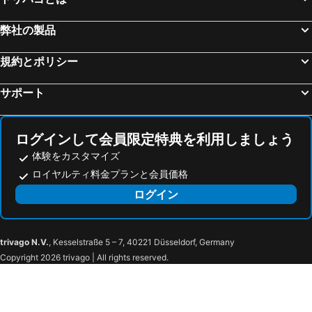
Centro Direzionale di Milano
ルツェルン湖
弊社の製品
Luzerner Rathaus
Bahnhof Garmisch-Partenkirchen
Interlaken Classics
Cannaregio
規約とポリシー
Bergamo Città Alta
コモ湖
サポート
Zeppelin Museum
St Moritzersee
Piazza della Vittoria
San Babila
ログインして会員限定特典を利用しましょう
Duomo Metro Station
カペル橋
体験をカスタマイズ
Centro Casa Cortina
フィエラミラノシティ
ロイヤルティ料金プランと会員価格
オーリオ・アル・セーリオ空港
Porta Venezia
ログイン
Caiazzo Metro Station
旧市街
Lago di Cancano
Centro Italiano Sleddog Husky Village
Isolaccia
Terme Bagni Nuovi
trivago N.V.
, Kesselstraße 5 – 7, 40221 Düsseldorf, Germany
Copyright 2026 trivago | All rights reserved.
Italiano
Oga
Bormio Terme
Bormio 2000
Sant Ignazio
Centro storico di Bormio