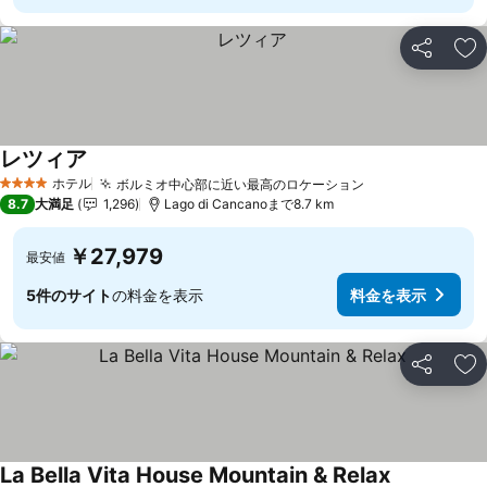
シェア
お
レツィア
ホテル
ボルミオ中心部に近い最高のロケーション
4 ホテルのランク
8.7
大満足
1,296
Lago di Cancanoまで8.7 km
￥27,979
最安値
5件のサイト
の料金を表示
料金を表示
シェア
お
La Bella Vita House Mountain & Relax