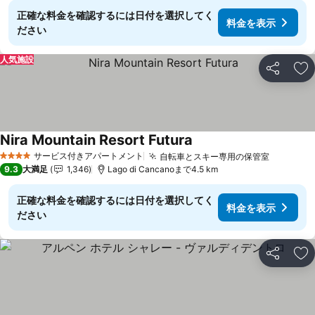
正確な料金を確認するには日付を選択してく
料金を表示
ださい
人気施設
シェア
お
Nira Mountain Resort Futura
サービス付きアパートメント
自転車とスキー専用の保管室
4 ホテルのランク
9.3
大満足
1,346
Lago di Cancanoまで4.5 km
正確な料金を確認するには日付を選択してく
料金を表示
ださい
シェア
お