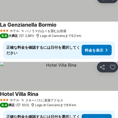
シェア
お
La Genzianella Bormio
ホテル
パノラマの山々を望むお部屋
3 ホテルのランク
9.8
大満足
2,961
Lago di Cancanoまで9.2 km
正確な料金を確認するには日付を選択してく
料金を表示
ださい
シェア
お
Hotel Villa Rina
ホテル
スキーバスに直接アクセス
3 ホテルのランク
8.4
満足
503
Lago di Cancanoまで8.8 km
正確な料金を確認するには日付を選択してく