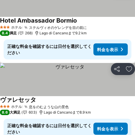
Hotel Ambassador Bormio
ホテル
ステルヴィオのゲレンデを目の前に
3 ホテルのランク
8.4
満足
268
Lago di Cancanoまで9.2 km
正確な料金を確認するには日付を選択してく
料金を表示
ださい
シェア
お
ヴァレセッタ
ホテル
息をのむような山の景色
3 ホテルのランク
8.6
大満足
603
Lago di Cancanoまで8.9 km
正確な料金を確認するには日付を選択してく
料金を表示
ださい