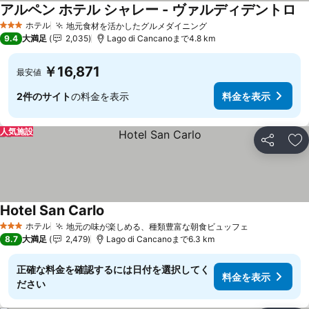
アルペン ホテル シャレー - ヴァルディデントロ
ホテル
地元食材を活かしたグルメダイニング
3 ホテルのランク
9.4
大満足
2,035
Lago di Cancanoまで4.8 km
￥16,871
最安値
2件のサイト
の料金を表示
料金を表示
人気施設
シェア
お
Hotel San Carlo
ホテル
地元の味が楽しめる、種類豊富な朝食ビュッフェ
3 ホテルのランク
8.7
大満足
2,479
Lago di Cancanoまで6.3 km
正確な料金を確認するには日付を選択してく
料金を表示
ださい