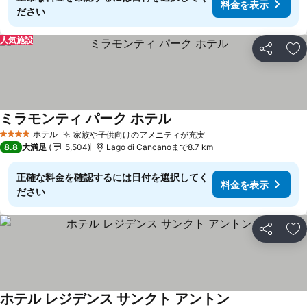
料金を表示
ださい
人気施設
シェア
お
ミラモンティ パーク ホテル
ホテル
家族や子供向けのアメニティが充実
4 ホテルのランク
8.8
大満足
5,504
Lago di Cancanoまで8.7 km
正確な料金を確認するには日付を選択してく
料金を表示
ださい
シェア
お
ホテル レジデンス サンクト アントン