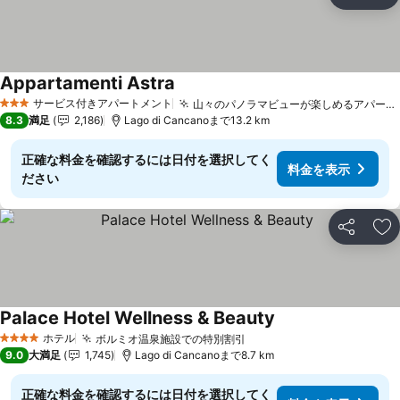
シェア
お
Appartamenti Astra
サービス付きアパートメント
山々のパノラマビューが楽しめるアパートメント
3 ホテルのランク
8.3
満足
2,186
Lago di Cancanoまで13.2 km
正確な料金を確認するには日付を選択してく
料金を表示
ださい
シェア
お
Palace Hotel Wellness & Beauty
ホテル
ボルミオ温泉施設での特別割引
4 ホテルのランク
9.0
大満足
1,745
Lago di Cancanoまで8.7 km
正確な料金を確認するには日付を選択してく