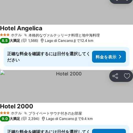
シェア
お
Hotel Angelica
ホテル
本格的なヴァルテッリーナ料理と地中海料理
3 ホテルのランク
8.5
大満足
1,566
Lago di Cancanoまで12.4 km
正確な料金を確認するには日付を選択してく
料金を表示
ださい
シェア
お
Hotel 2000
ホテル
プライベートサウナ付きのお部屋
3 ホテルのランク
9.0
大満足
2,394
Lago di Cancanoまで9.4 km
正確な料金を確認するには日付を選択してく