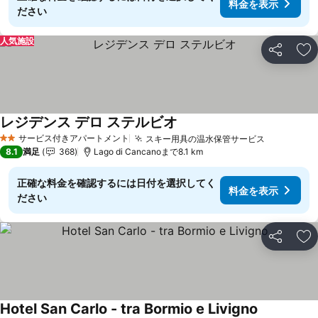
料金を表示
ださい
人気施設
シェア
お
レジデンス デロ ステルビオ
サービス付きアパートメント
スキー用具の温水保管サービス
2 ホテルのランク
8.1
満足
368
Lago di Cancanoまで8.1 km
正確な料金を確認するには日付を選択してく
料金を表示
ださい
シェア
お
Hotel San Carlo - tra Bormio e Livigno