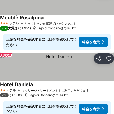
Meublè Rosalpina
ホテル
とっておきの自家製ブレックファスト
3 ホテルのランク
8.9
大満足
954
Lago di Cancanoまで6.6 km
正確な料金を確認するには日付を選択してく
料金を表示
ださい
人気施設
シェア
お
Hotel Daniela
ホテル
マッサージトリートメントをご利用いただけます
2 ホテルのランク
7.2
1,586
Lago di Cancanoまで9.4 km
正確な料金を確認するには日付を選択してく
料金を表示
ださい