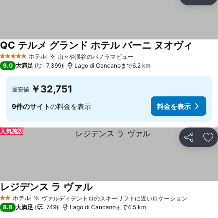
シェア
お
QC テルメ グランド ホテル バーニ ヌオヴィ
ホテル
山々や渓谷のパノラマビュー
5 ホテルのランク
9.0
大満足
7,399
Lago di Cancanoまで6.2 km
￥32,751
最安値
9件のサイト
の料金を表示
料金を表示
人気施設
シェア
お
レジデンス ラ ヴァル
ホテル
ヴァルディデントロのスキーリフトに近いロケーション
2 ホテルのランク
8.8
大満足
749
Lago di Cancanoまで4.5 km