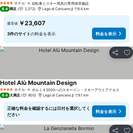
ホテル
自転車とスキー用具の専用保管施設
4 ホテルのランク
8.4
満足
2,372
Lago di Cancanoまで8.4 km
￥23,607
最安値
3件のサイト
の料金を表示
料金を表示
シェア
お
Hotel Alù Mountain Design
ホテル
ボルミオ2000へのスキーイン・スキーアウトアクセス
4 ホテルのランク
9.4
大満足
805
Lago di Cancanoまで9.1 km
正確な料金を確認するには日付を選択してく
料金を表示
ださい