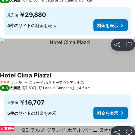
8.9
大満足
1,756
Lago di Cancanoまで5.1 km
￥29,880
最安値
4件のサイト
の料金を表示
料金を表示
シェア
お
Hotel Cima Piazzi
ホテル
スキーイン/スキーアウトアクセス
3 ホテルのランク
8.8
大満足
597
Lago di Cancanoまで4.5 km
￥16,707
最安値
5件のサイト
の料金を表示
料金を表示
人気施設