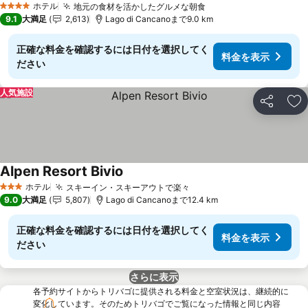
ホテル
地元の食材を活かしたグルメな朝食
4 ホテルのランク
9.1
大満足
2,613
Lago di Cancanoまで9.0 km
正確な料金を確認するには日付を選択してく
料金を表示
ださい
人気施設
シェア
お
Alpen Resort Bivio
ホテル
スキーイン・スキーアウトで楽々
3 ホテルのランク
9.0
大満足
5,807
Lago di Cancanoまで12.4 km
正確な料金を確認するには日付を選択してく
料金を表示
ださい
さらに表示
各予約サイトからトリバゴに提供される料金と空室状況は、継続的に
変化しています。そのためトリバゴでご覧になった情報と同じ内容