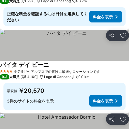
8.8
大満足
297
Lago di Cancanoまで4.3 km
正確な料金を確認するには日付を選択してく
料金を表示
ださい
シェア
お
バイタ デイ ピーニ
ホテル
アルプスでの冒険に最適なロケーションです
4 ホテルのランク
9.3
大満足
4,109
Lago di Cancanoまで9.0 km
￥20,570
最安値
3件のサイト
の料金を表示
料金を表示
シェア
お