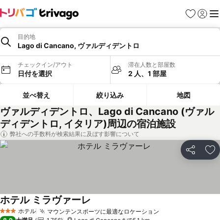
お気に入り
ログイ
メ
目的地
Lago di Cancano, ヴァルディデントロ
チェックイン/アウト
滞在人数と部屋数
日付を選択
2 人、1 部屋
並べ替え
絞り込み
地図
ヴァルディデントロ、Lago di Cancano (ヴァル
ディデントロ, イタリア)周辺の宿泊施設
弊社への手数料が検索結果に及ぼす影響について
シェア
お
ホテル ミラヴァーレ
ホテル
マウンテンスポーツに最適なロケーション
3 ホテルのランク