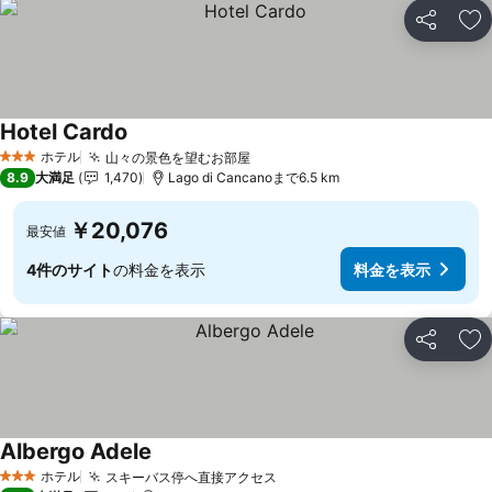
シェア
お
Hotel Cardo
ホテル
山々の景色を望むお部屋
3 ホテルのランク
8.9
大満足
1,470
Lago di Cancanoまで6.5 km
￥20,076
最安値
4件のサイト
の料金を表示
料金を表示
シェア
お
Albergo Adele
ホテル
スキーバス停へ直接アクセス
3 ホテルのランク