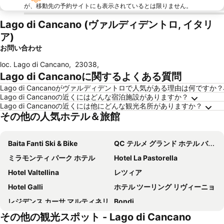
が、移動先の予約サイトにも表示されているとは限りません。
Lago di Cancano (ヴァルディデントロ, イタリ
ア)
お問い合わせ
loc. Lago di Cancano
,
23038
,
Lago di Cancanoに関するよくある質問
Lago di Cancanoがヴァルディデントロで人気がある理由は何ですか？
Lago di Cancanoの近くにはどんな宿泊施設がありますか？
Lago di Cancanoの近くには他にどんな観光名所がありますか？
その他の人気ホテル＆旅館
Baita Fanti Ski & Bike
QC テルメ グランド ホテル バーニ ヌオヴィ
ミラモンティ パーク ホテル
Hotel La Pastorella
Hotel Valtellina
レツィア
Hotel Galli
ホテル ツーリング リヴィーニョ
レジデンス カーサ マルティネリ
Bondi
その他の観光スポット - Lago di Cancano
ホテル ナツィオナーレ
Baita de Mario