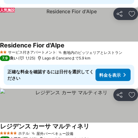
人気施設
シェア
お
Residence Fior d'Alpe
サービス付きアパートメント
敷地内のピッツェリアとレストラン
2 ホテルのランク
7.9
良い
1,125
Lago di Cancanoまで5.9 km
正確な料金を確認するには日付を選択してく
料金を表示
ださい
シェア
お
レジデンス カーサ マルティネリ
ホテル
屋外バーベキュー設備
5 ホテルのランク