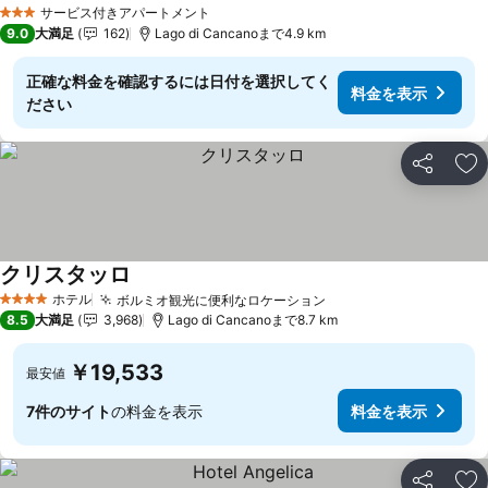
サービス付きアパートメント
3 ホテルのランク
9.0
大満足
162
Lago di Cancanoまで4.9 km
正確な料金を確認するには日付を選択してく
料金を表示
ださい
シェア
お
クリスタッロ
ホテル
ボルミオ観光に便利なロケーション
4 ホテルのランク
8.5
大満足
3,968
Lago di Cancanoまで8.7 km
￥19,533
最安値
7件のサイト
の料金を表示
料金を表示