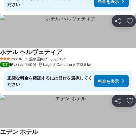
料金を表示
ださい
シェア
お
ホテル ヘルヴェティア
ホテル
温水屋内プールとスパ
3 ホテルのランク
7.7
良い
1,400
Lago di Cancanoまで12.5 km
正確な料金を確認するには日付を選択してく
料金を表示
ださい
シェア
お
エデン ホテル