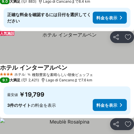
9.0
大満足
883
Lago di Cancanoまで8.4 km
正確な料金を確認するには日付を選択してく
料金を表示
ださい
人気施設
シェア
お
ホテル インターアルペン
ホテル
種類豊富な素晴らしい朝食ビュッフェ
4 ホテルのランク
9.1
大満足
2,421
Lago di Cancanoまで7.6 km
￥19,799
最安値
3件のサイト
の料金を表示
料金を表示
シェア
お