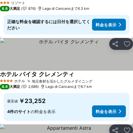
リゾート
3 ホテルのランク
8.6
大満足
876
Lago di Cancanoまで6.3 km
正確な料金を確認するには日付を選択してく
料金を表示
ださい
シェア
お
ホテル バイタ クレメンティ
ホテル
地元食材を活かしたグルメダイニング
4 ホテルのランク
8.9
大満足
2,686
Lago di Cancanoまで8.7 km
￥23,252
最安値
4件のサイト
の料金を表示
料金を表示