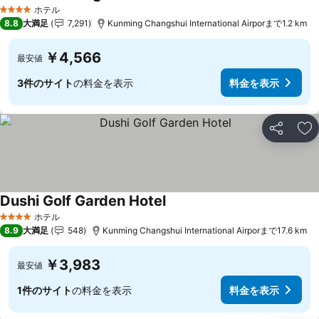
料金を表示
ホテル
4 ホテルのランク
8.8
大満足
7,291
Kunming Changshui International Airporまで1.2 km
￥4,566
最安値
3件のサイト
の料金を表示
料金を表示
シェア
お
Dushi Golf Garden Hotel
料金を表示
ホテル
4 ホテルのランク
8.9
大満足
548
Kunming Changshui International Airporまで17.6 km
￥3,983
最安値
1件のサイト
の料金を表示
料金を表示