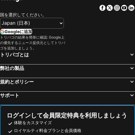
Facebook
Twitter
Insta
Yo
国を選択してください。
Googleに追加
トリバゴの結果を簡単に確認: Google上
の優先するニュース提供元としてトリバ
ゴを追加しましょう。
トリバゴとは
弊社の製品
規約とポリシー
サポート
ログインして会員限定特典を利用しましょう
体験をカスタマイズ
ロイヤルティ料金プランと会員価格