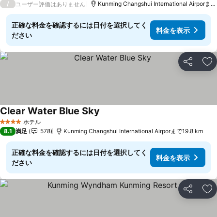
/
Kunming Changshui International Airporまで
ユーザー評価はありません
正確な料金を確認するには日付を選択してく
料金を表示
ださい
シェア
お
Clear Water Blue Sky
料金を表示
ホテル
4 ホテルのランク
8.1
満足
578
Kunming Changshui International Airporまで19.8 km
正確な料金を確認するには日付を選択してく
料金を表示
ださい
シェア
お