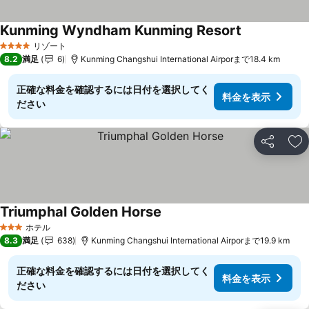
Kunming Wyndham Kunming Resort
料金を表示
リゾート
4 ホテルのランク
8.2
満足
6
Kunming Changshui International Airporまで18.4 km
正確な料金を確認するには日付を選択してく
料金を表示
ださい
シェア
お
Triumphal Golden Horse
料金を表示
ホテル
3 ホテルのランク
8.3
満足
638
Kunming Changshui International Airporまで19.9 km
正確な料金を確認するには日付を選択してく
料金を表示
ださい