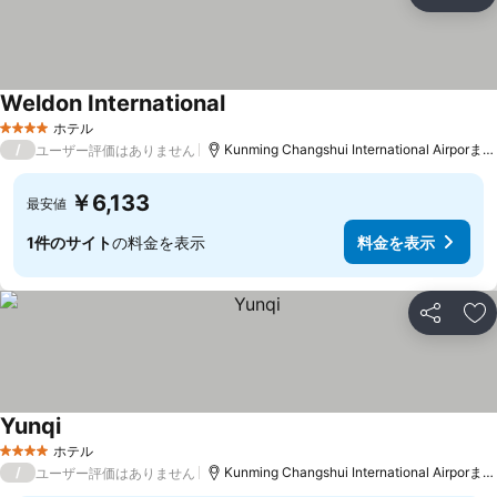
シェア
お
Weldon International
料金を表示
ホテル
4 ホテルのランク
/
Kunming Changshui International Airporまで
ユーザー評価はありません
￥6,133
最安値
1件のサイト
の料金を表示
料金を表示
シェア
お
Yunqi
料金を表示
ホテル
4 ホテルのランク
/
Kunming Changshui International Airporまで
ユーザー評価はありません