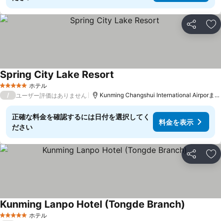
シェア
お
Spring City Lake Resort
料金を表示
ホテル
5 ホテルのランク
/
Kunming Changshui International Airporまで
ユーザー評価はありません
正確な料金を確認するには日付を選択してく
料金を表示
ださい
シェア
お
Kunming Lanpo Hotel (Tongde Branch)
料金を表
ホテル
5 ホテルのランク