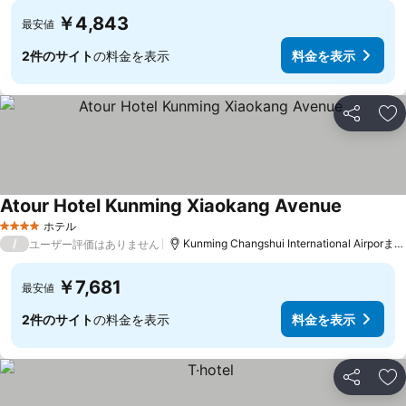
￥4,843
最安値
2件のサイト
の料金を表示
料金を表示
シェア
お
Atour Hotel Kunming Xiaokang Avenue
料金を表
ホテル
4 ホテルのランク
/
Kunming Changshui International Airporまで
ユーザー評価はありません
￥7,681
最安値
2件のサイト
の料金を表示
料金を表示
シェア
お