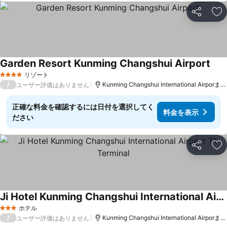
シェア
お
Garden Resort Kunming Changshui Airport
料金
リゾート
4 ホテルのランク
/
Kunming Changshui International Airporま
ユーザー評価はありません
正確な料金を確認するには日付を選択してく
料金を表示
ださい
シェア
お
Ji Hotel Kunming Changshui International Airport T1 Terminal
料金を表示
ホテル
3 ホテルのランク
/
Kunming Changshui International Airporま
ユーザー評価はありません