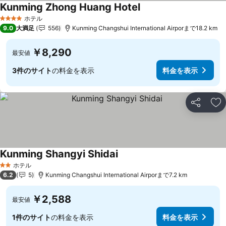
Kunming Zhong Huang Hotel
料金を表示
ホテル
4 ホテルのランク
9.0
大満足
556
Kunming Changshui International Airporまで18.2 km
￥8,290
最安値
3件のサイト
の料金を表示
料金を表示
シェア
お
Kunming Shangyi Shidai
料金を表示
ホテル
2 ホテルのランク
6.2
5
Kunming Changshui International Airporまで7.2 km
￥2,588
最安値
1件のサイト
の料金を表示
料金を表示