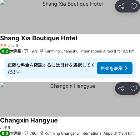
シェア
お
Shang Xia Boutique Hotel
料金を表示
ホテル
2 ホテルのランク
9.2
大満足
197
Kunming Changshui International Airporまで19.5 km
正確な料金を確認するには日付を選択してく
料金を表示
ださい
シェア
お
Changxin Hangyue
料金を表示
ホテル
9.3
大満足
766
Kunming Changshui International Airporまで3.4 km