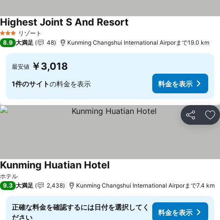
Highest Joint S And Resort
料金を表示
リゾート
3 ホテルのランク
8.9
大満足
48
Kunming Changshui International Airporまで19.0 km
￥3,018
最安値
1件のサイト
の料金を表示
料金を表示
シェア
お
Kunming Huatian Hotel
料金を表示
ホテル
9.3
大満足
2,438
Kunming Changshui International Airporまで7.4 km
正確な料金を確認するには日付を選択してく
料金を表示
ださい