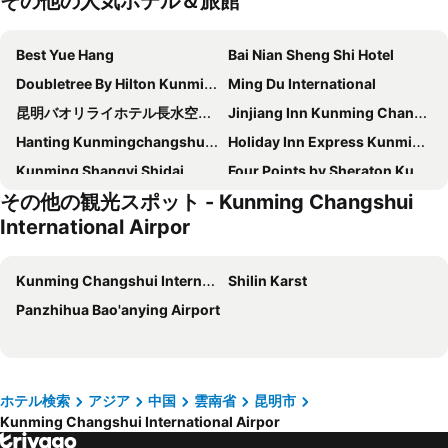
その他の人気ホテル＆旅館
Best Yue Hang
Bai Nian Sheng Shi Hotel
Doubletree By Hilton Kunming Airport
Ming Du International
昆明バオリライホテル長水空港ブランチ
Jinjiang Inn Kunming Changshui Airport
Hanting Kunmingchangshui Airport Dabanqiao
Holiday Inn Express Kunming Economic Dev Zone By Ihg
Kunming Shangyi Shidai
Four Points by Sheraton Kunming Changshui Airport
その他の観光スポット - Kunming Changshui
Jinjiang Inns-Kunming Changshui Airport Branch
Huishang International
International Airpor
Boman Kunming International Airport Branch
King Crown
Wanjinan
Jiaxin Mingzhu (Kunming Economic Development Zone)
Kunming Changshui International Airpor
Shilin Karst
Iu Hotel Kunming Yunda West Road Shangwei International Branch
Mercure Kunming Changshui International Airport
Panzhihua Bao'anying Airport
ホテル検索
アジア
中国
雲南省
昆明市
Kunming Changshui International Airpor