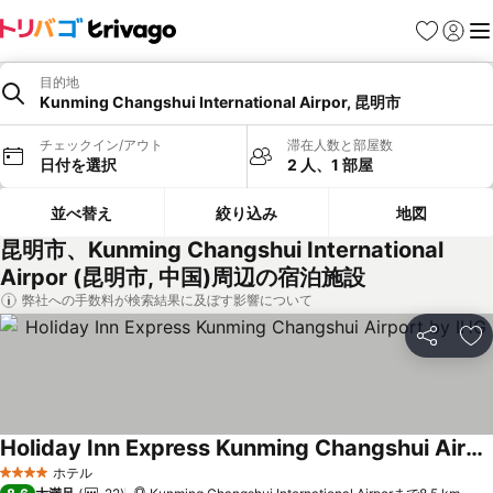
お気に入り
ログイ
メ
目的地
Kunming Changshui International Airpor, 昆明市
チェックイン/アウト
滞在人数と部屋数
日付を選択
2 人、1 部屋
並べ替え
絞り込み
地図
昆明市、Kunming Changshui International
Airpor (昆明市, 中国)周辺の宿泊施設
弊社への手数料が検索結果に及ぼす影響について
シェア
お
Holiday Inn Express Kunming Changshui Airport by IHG
料金を表示
ホテル
4 ホテルのランク