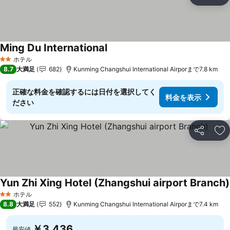
シェア
お
Ming Du International
料金を表示
ホテル
2 ホテルのランク
8.7
大満足
682
Kunming Changshui International Airporまで7.8 km
正確な料金を確認するには日付を選択してく
料金を表示
ださい
シェア
お
Yun Zhi Xing Hotel (Zhangshui airport Branch)
ホテル
2 ホテルのランク
8.8
大満足
552
Kunming Changshui International Airporまで7.4 km
￥3,436
最安値