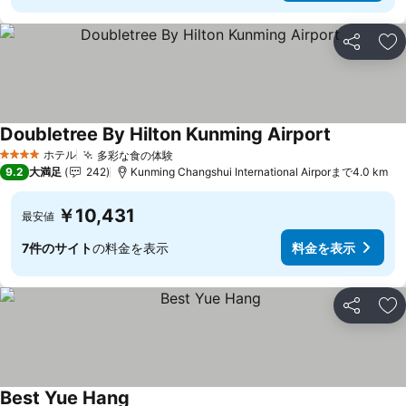
シェア
お
Doubletree By Hilton Kunming Airport
料金を表示
ホテル
多彩な食の体験
料金を表示
4 ホテルのランク
9.2
大満足
242
Kunming Changshui International Airporまで4.0 km
￥10,431
最安値
7件のサイト
の料金を表示
料金を表示
シェア
お
Best Yue Hang