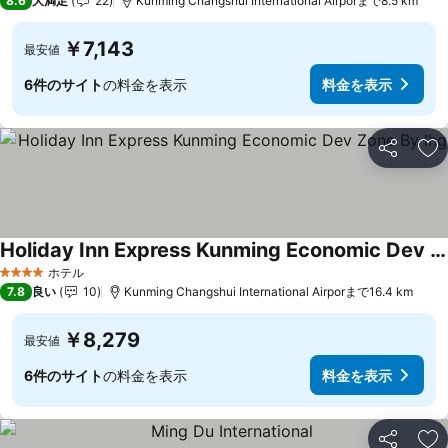
8.6
大満足
22
Kunming Changshui International Airporまで8.5 km
￥7,143
最安値
6件のサイト
の料金を表示
料金を表示
シェア
お
Holiday Inn Express Kunming Economic Dev Zone By Ihg
料金を表示
ホテル
4 ホテルのランク
7.8
良い
10
Kunming Changshui International Airporまで16.4 km
￥8,279
最安値
6件のサイト
の料金を表示
料金を表示