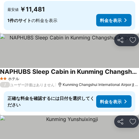
￥11,481
最安値
1件のサイト
の料金を表示
料金を表示
シェア
お
NAPHUBS Sleep Cabin in Kunming Changshui Airport
料金を表示
ホテル
2 ホテルのランク
/
Kunming Changshui International Airporま
ユーザー評価はありません
正確な料金を確認するには日付を選択してく
料金を表示
ださい
シェア
お