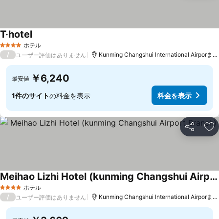
T·hotel
料金を表示
ホテル
4 ホテルのランク
/
Kunming Changshui International Airporまで
ユーザー評価はありません
￥6,240
最安値
1件のサイト
の料金を表示
料金を表示
シェア
お
Meihao Lizhi Hotel (kunming Changshui Airport Branch)
料金を表示
ホテル
4 ホテルのランク
/
Kunming Changshui International Airporまで
ユーザー評価はありません