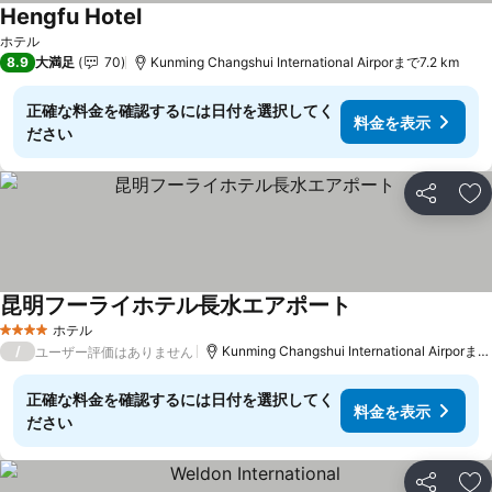
Hengfu Hotel
料金を表示
ホテル
8.9
大満足
70
Kunming Changshui International Airporまで7.2 km
正確な料金を確認するには日付を選択してく
料金を表示
ださい
シェア
お
昆明フーライホテル長水エアポート
料金を表示
ホテル
4 ホテルのランク
/
Kunming Changshui International Airporまで
ユーザー評価はありません
正確な料金を確認するには日付を選択してく
料金を表示
ださい