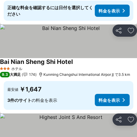
正確な料金を確認するには日付を選択してく
料金を表示
ださい
シェア
お
Bai Nian Sheng Shi Hotel
料金を表示
ホテル
3 ホテルのランク
9.3
大満足
174
Kunming Changshui International Airporまで3.5 km
￥1,647
最安値
3件のサイト
の料金を表示
料金を表示
シェア
お