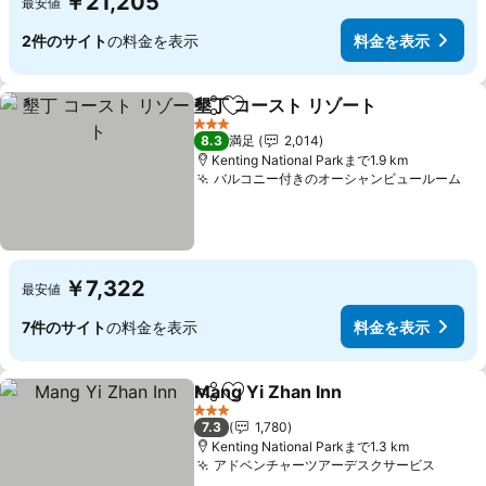
￥21,205
最安値
2件のサイト
の料金を表示
料金を表示
墾丁 コースト リゾート
シェア
お気に入りに追加
3 ホテルのランク
8.3
満足
2,014
Kenting National Parkまで1.9 km
バルコニー付きのオーシャンビュールーム
￥7,322
最安値
7件のサイト
の料金を表示
料金を表示
Mang Yi Zhan Inn
シェア
お気に入りに追加
3 ホテルのランク
7.3
1,780
Kenting National Parkまで1.3 km
アドベンチャーツアーデスクサービス