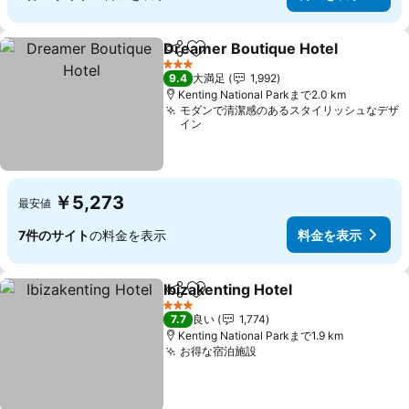
Dreamer Boutique Hotel
シェア
お気に入りに追加
3 ホテルのランク
9.4
大満足
1,992
Kenting National Parkまで2.0 km
モダンで清潔感のあるスタイリッシュなデザ
イン
￥5,273
最安値
7件のサイト
の料金を表示
料金を表示
Ibizakenting Hotel
シェア
お気に入りに追加
3 ホテルのランク
7.7
良い
1,774
Kenting National Parkまで1.9 km
お得な宿泊施設