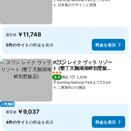
日本風のデザインと習慣
￥11,748
最安値
5件のサイト
の料金を表示
料金を表示
スワン レイク ヴィラ リゾー
シェア
お気に入りに追加
ト (墾丁天鵝湖湖畔別墅飯
店)
3 ホテルのランク
8.4
満足
2,209
Kenting National Parkまで3.5 km
ご家族向けの施設
人気施設
￥9,037
最安値
4件のサイト
の料金を表示
料金を表示