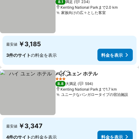
8.1
満足
234
Kenting National Parkまで2.0 km
家族向けの広々とした客室
￥3,185
最安値
3件のサイト
の料金を表示
料金を表示
ハイ ユェン ホテル
シェア
お気に入りに追加
3 ホテルのランク
8.8
大満足
594
Kenting National Parkまで1.7 km
ユニークなバンガロータイプの宿泊施設
￥3,347
最安値
4件のサイト
の料金を表示
料金を表示