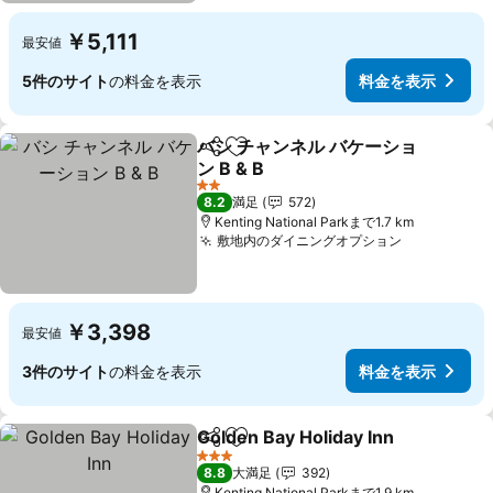
￥5,111
最安値
5件のサイト
の料金を表示
料金を表示
バシ チャンネル バケーショ
シェア
お気に入りに追加
ン B & B
2 ホテルのランク
8.2
満足
572
Kenting National Parkまで1.7 km
敷地内のダイニングオプション
￥3,398
最安値
3件のサイト
の料金を表示
料金を表示
Golden Bay Holiday Inn
シェア
お気に入りに追加
3 ホテルのランク
8.8
大満足
392
Kenting National Parkまで1.9 km