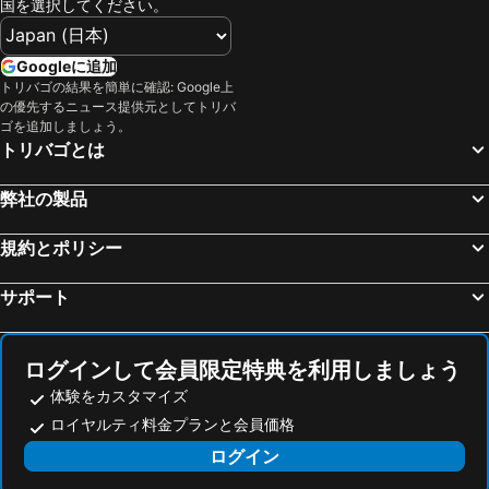
国を選択してください。
緑島空港
Taitung Train Station
Golden Sea Inn
Nan Tian Hai Homestay
蘭嶼空港
Kaohsiung Dream Mall
Wo Xing Wo Su
Kenting South Border DeSign Hotel
Googleに追加
Tainan Flowers Night Market
Chiayi High Speed Rail Station
トリバゴの結果を簡単に確認: Google上
Da Tan Mountain Villa
Sin Sin C
の優先するニュース提供元としてトリバ
National Sun Yat-sen University
National Museum of Taiwan History
Bethlehem B&B Kenting
墾丁貝殼灣旅店
ゴを追加しましょう。
トリバゴとは
Zhiben Hot Spring
Kaohsiung Martial Art Stadium
Harmony Ocean Hotel
Ibizakenting Hotel
Kaohsiung Guanghua Night Market
Kaohsiung Shinkuchan
イビザ ケンティング ホテル II
Bay Forest Boutique B&B
弊社の製品
Kaohsiung Love River
E-Da World
Kenting Sea Wall 130
サンシャイン B&B (陽光小棧)
Kentington Resort(屏东垦丁小垦丁渡假村)
Kaohsiung Jin-Zuan Night Market
規約とポリシー
Kenting Moon Bay Hotel
Kenting Heng-chung Art Hostel
Kaohsiung I-Shou University
Kaohsiung EDA World
Kenting Tuscany Resort
マイ シャトー (漫步酒莊)
サポート
Taitung Seashore Park
Kaohsiung Pulao Hot Spring
Kenting Maya-House B&B
Kenting Sin Sin Hotel IIl
Baolai Hot Spring
National Museum of Taiwan Literature
ケンティング シー クラウドレス デイ ホーム
Kenting Waterfront Hotel
ログインして会員限定特典を利用しましょう
Tainan Anping Fort Zeelandia
Tainan TsouMaLai Farm
Enjoy Kenting262
Tz シン リゾート ホステル
体験をカスタマイズ
Shuhai Grassland Recreation Area
Kaohsiung Love Pier
Kenting Coast Resort
墾丁 マサル レイクサイド リゾート (墾丁瑪沙露湖畔旅館)
ロイヤルティ料金プランと会員価格
Kaohsiung The Pier-2 Art Center
Kaohsiung Sanfong Zhong Street
マーティン ウェールズ ホテル 墾丁 (馬丁威旅店)
墾丁コージー B&B (墾丁好時光)
ログイン
Taitung Airport
Taitung Xiaoyeliu
Palm Tree Hotel Kenting