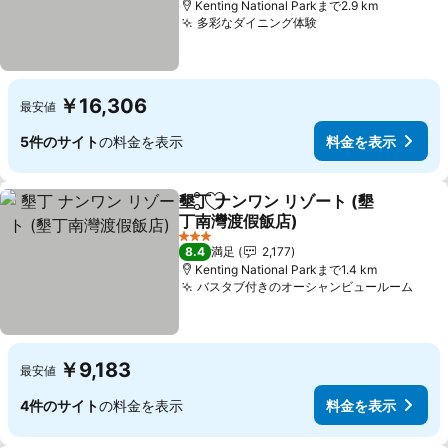
Kenting National Parkまで2.9 km
多彩なダイニング体験
￥16,306
最安値
5件のサイト
の料金を表示
料金を表示
墾丁 ナンワン リゾート (墾
シェア
お気に入りに追加
丁南灣渡假飯店)
3 ホテルのランク
8.4
満足
2,177
Kenting National Parkまで1.4 km
バスタブ付きのオーシャンビュールーム
￥9,183
最安値
4件のサイト
の料金を表示
料金を表示