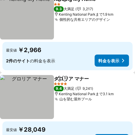
シェア
お気に入りに追加
2 ホテルのランク
9.3
大満足
3,217
Kenting National Parkまで1.9 km
個性的な共有エリアのデザイン
￥2,966
最安値
2件のサイト
の料金を表示
料金を表示
グロリア マナー
シェア
お気に入りに追加
4 ホテルのランク
9.4
大満足
9,241
Kenting National Parkまで3.1 km
山を望む屋外プール
￥28,049
最安値