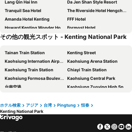
Lang Qin Hai Inn
Da Jen Shan Style Resort
Tranquil Sea Hotel
The Riverside Hotel Hengchun
Amanda Hotel Kenting
FFF Hotel
Howard Kenting Wonder House
Formost Hotel
その他の観光スポット - Kenting National Park
沐林イン (沐林會館)
ハイ ユェン ホテル
Kenting Sin Sin Hotel Ii
ゴールド サンディ ビーチ ホテル
Tainan Train Station
Kenting Street
Stay In Jialeshuei
Sheng Tu Villa
Kaohsiung Internation Airport
Kaohsiung Arena Station
River Inn Kenting
Kuei Ti Wan Hotel
Kaohsiung Train Station
Chiayi Train Station
イン ハラジュク
Dan Lee Inn 墾丁丹麗渡假會館
Kaohsiung Formosa Boulevard Station
Kaohsiung Central Park
Rusty B&B
エル プエルト ホテル (垦丁微风会馆)
台南空港
Kaohsiung Zuoying High Speed Rail Station
Red Garden Resort
Kenting Afei Surf Hostel Nanwan
Alishan National Scenic Area
Kaohsiung Liouhe Night Market
ミンジュン ホリデイ イン (明君渡假中心)
Kenting Kaiying Inn
Kaohsiung 85 Sky Tower
85 Sky Tower
墾丁 ナンワン リゾート (墾丁南灣渡假飯店)
ケンティング ホリデイ ホテル (墾丁仮期渡仮飯店)
ホテル検索
アジア
台湾
Pingtung
恒春
Kenting National Park
Kenting National Park
Yong Kang Station
墾丁モルディブ ホット スプリング ホテル (墾丁馬爾地夫溫泉大飯店)
ユー セン ハウス
Tainan Golden Coast
Ruifeng Night Market
Dreamer Boutique Hotel
Clownfish Resort
Facebook
Twitter
Insta
Yo
Tainan High Speed Rail Station
Bao'an Station
Little Paradise Inn
海的墾丁旅店 Ocean KT Inn