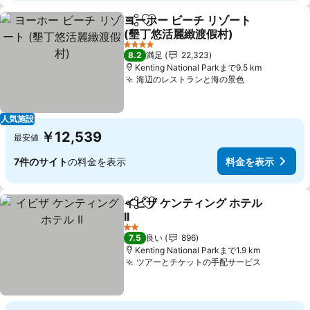
ヨーホー ビーチ リゾート
シェア
お気に入りに追加
(墾丁悠活麗緻渡假村)
4 ホテルのランク
8.2
満足
22,323
Kenting National Parkまで9.5 km
海辺のレストランと海の景色
人気施設
￥12,539
最安値
7件のサイト
の料金を表示
料金を表示
イビザ ケンティング ホテル
シェア
お気に入りに追加
II
2 ホテルのランク
7.5
良い
896
Kenting National Parkまで1.9 km
ツアーとチケットの手配サービス