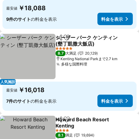
￥18,088
最安値
9件のサイト
の料金を表示
料金を表示
シーザー パーク ケンティン
シェア
お気に入りに追加
(墾丁凱撒大飯店)
5 ホテルのランク
8.7
大満足
20,129
Kenting National Parkまで2.7 km
多様な国際料理
人気施設
￥16,018
最安値
7件のサイト
の料金を表示
料金を表示
Howard Beach Resort
シェア
お気に入りに追加
Kenting
4 ホテルのランク
8.1
満足
19,694