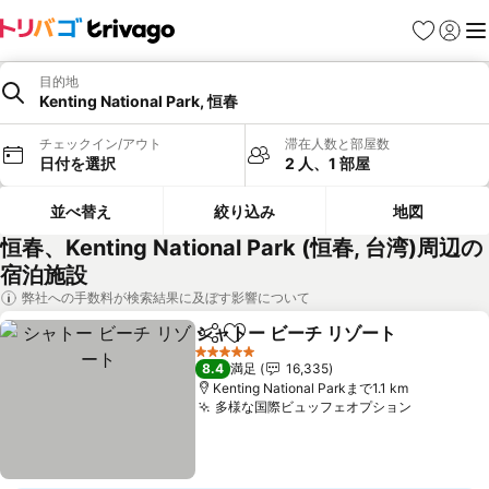
お気に入り
ログイ
メ
目的地
Kenting National Park, 恒春
チェックイン/アウト
滞在人数と部屋数
日付を選択
2 人、1 部屋
並べ替え
絞り込み
地図
恒春、Kenting National Park (恒春, 台湾)周辺の
宿泊施設
弊社への手数料が検索結果に及ぼす影響について
シャトー ビーチ リゾート
シェア
お気に入りに追加
5 ホテルのランク
8.4
満足
16,335
Kenting National Parkまで1.1 km
多様な国際ビュッフェオプション