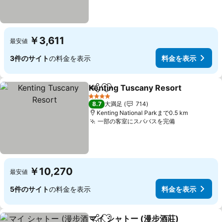
￥3,611
最安値
3件のサイト
の料金を表示
料金を表示
Kenting Tuscany Resort
シェア
お気に入りに追加
4 ホテルのランク
8.7
大満足
714
Kenting National Parkまで0.5 km
一部の客室にスパバスを完備
￥10,270
最安値
5件のサイト
の料金を表示
料金を表示
マイ シャトー (漫步酒莊)