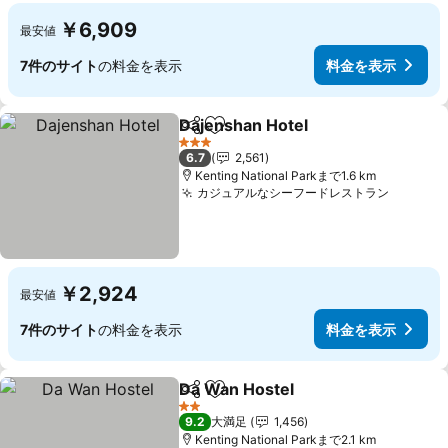
￥6,909
最安値
7件のサイト
の料金を表示
料金を表示
Dajenshan Hotel
シェア
お気に入りに追加
3 ホテルのランク
6.7
2,561
Kenting National Parkまで1.6 km
カジュアルなシーフードレストラン
￥2,924
最安値
7件のサイト
の料金を表示
料金を表示
Da Wan Hostel
シェア
お気に入りに追加
2 ホテルのランク
9.2
大満足
1,456
Kenting National Parkまで2.1 km