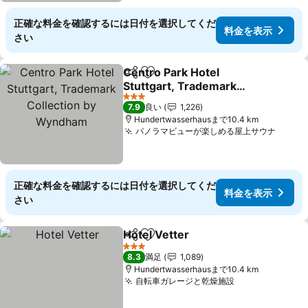
正確な料金を確認するには日付を選択してくだ
料金を表示
さい
Centro Park Hotel
シェア
お気に入りに追加
Stuttgart, Trademark
Collection by Wyndham
料金を表示
3 ホテルのランク
7.9
良い
1,226
Hundertwasserhausまで10.4 km
パノラマビューが楽しめる屋上サウナ
料金
正確な料金を確認するには日付を選択してくだ
料金を表示
さい
Hotel Vetter
シェア
お気に入りに追加
料金を表示
3 ホテルのランク
8.3
満足
1,089
Hundertwasserhausまで10.4 km
自転車ガレージと乾燥施設
料金を表示