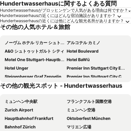
Hundertwasserhausに関するよくある質問
Hundertwasserhausがプロッヒンゲンで人気がある理由は何ですか？
Hundertwasserhausの近くにはどんな宿泊施設がありますか？
Hundertwasserhausの近くには他にどんな観光名所がありますか？
その他の人気ホテル＆旅館
ノーヴム ホテル リカー シュトゥットガルト ハウプトバーンホフ
アルコテル カミノ
A&O シュトゥットガルト シティ
Hotel Boulevard
Motel One Stuttgart-Hauptbahnhof
Hotel BaWü
Hotel Unger
Premier Inn Stuttgart City Europaviertel
Steigenberger Graf Zeppelin
Premier Inn Stuttgart City Centre
その他の観光スポット - Hundertwasserhaus
ノヴム レガ ホテル シュトゥットガルト
Hotel Am Friedensplatz
ル メリディアン シュトゥットガルト
Hotel Austria Stuttgart-City
ミュンヘン中央駅
フランクフルト国際空港
Hotel Austria Stuttgart-City
イビス シュトゥットガルト エアポート メッセ
Zurich Airport
ミュンヘン空港
MASEVEN Stuttgart SI-Centrum
Motel One Stuttgart-Mitte
Hauptbahnhof Frankfurt
Oktoberfest München
Hotel Astoria am Urachplatz
ヒルトン ガーデン イン シュトゥットガルト ネッカー パーク
Bahnhof Zürich
マリエン広場
モーベンピック ホテル シュトゥットガルト エアポート
EmiLu Design Hotel