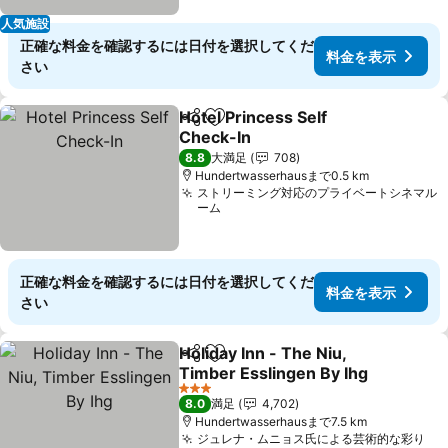
人気施設
正確な料金を確認するには日付を選択してくだ
料金を表示
さい
Hotel Princess Self
シェア
お気に入りに追加
Check-In
料金を表示
8.8
大満足
708
Hundertwasserhausまで0.5 km
ストリーミング対応のプライベートシネマル
ーム
正確な料金を確認するには日付を選択してくだ
料金を表示
さい
Holiday Inn - The Niu,
シェア
お気に入りに追加
Timber Esslingen By Ihg
料金を表示
3 ホテルのランク
8.0
満足
4,702
Hundertwasserhausまで7.5 km
ジュレナ・ムニョス氏による芸術的な彩り
料