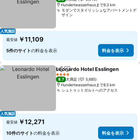
Hundertwasserhausまで9.3 km
モダンでスタイリッシュなアパートメントデ
ザイン
人気施設
￥11,109
最安値
5件のサイト
の料金を表示
料金を表示
Leonardo Hotel Esslingen
シェア
お気に入りに追加
4 ホテルのランク
8.7
大満足
5,685
Hundertwasserhausまで8.5 km
シュトゥットガルトへのアクセス
料金を表
人気施設
￥12,271
最安値
10件のサイト
の料金を表示
料金を表示