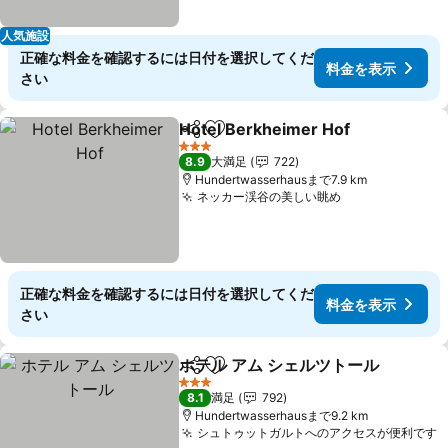
人気施設
正確な料金を確認するには日付を選択してくだ
料金を表示
さい
Hotel Berkheimer Hof
シェア
お気に入りに追加
料金
3 ホテルのランク
8.9
大満足
722
Hundertwasserhausまで7.9 km
ネッカー渓谷の美しい眺め
料金を表示
正確な料金を確認するには日付を選択してくだ
料金を表示
さい
ホテル アム シェルツトール
シェア
お気に入りに追加
3 ホテルのランク
8.1
満足
792
Hundertwasserhausまで9.2 km
シュトゥットガルトへのアクセスが便利です