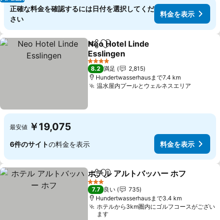
正確な料金を確認するには日付を選択してくだ
料金を表示
さい
Neo Hotel Linde
シェア
お気に入りに追加
Esslingen
料金を表示
4 ホテルのランク
8.2
満足
2,815
Hundertwasserhausまで7.4 km
温水屋内プールとウェルネスエリア
料金を
￥19,075
最安値
6件のサイト
の料金を表示
料金を表示
ホテル アルトバッハー ホフ
シェア
お気に入りに追加
3 ホテルのランク
7.7
良い
735
Hundertwasserhausまで3.4 km
ホテルから3km圏内にゴルフコースがござい
ます