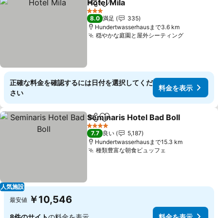
Hotel Mila
シェア
お気に入りに追加
料金を表示
3 ホテルのランク
8.0
満足
335
Hundertwasserhausまで3.6 km
穏やかな庭園と屋外シーティング
料金を表
正確な料金を確認するには日付を選択してくだ
料金を表示
さい
Seminaris Hotel Bad Boll
シェア
お気に入りに追加
4 ホテルのランク
7.7
良い
5,187
Hundertwasserhausまで15.3 km
種類豊富な朝食ビュッフェ
料金を表示
人気施設
￥10,546
最安値
8件のサイト
の料金を表示
料金を表示