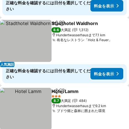
正確な料金を確認するには日付を選択してくだ
料金を表示
さい
Stadthotel Waldhorn
シェア
お気に入りに追加
料金
8.6
大満足
1,312
Hundertwasserhausまで7.1 km
有名なレストラン「Holz & Feuer」
料金を
人気施設
正確な料金を確認するには日付を選択してくだ
料金を表示
さい
Hotel Lamm
シェア
お気に入りに追加
料金を表示
3 ホテルのランク
8.7
大満足
484
Hundertwasserhausまで9.2 km
ブドウ畑と森林に囲まれた環境
料金を表示