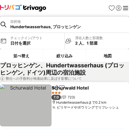
お気に入り
ログイ
メ
目的地
Hundertwasserhaus, プロッヒンゲン
チェックイン/アウト
滞在人数と部屋数
日付を選択
2 人、1 部屋
並べ替え
絞り込み
地図
プロッヒンゲン、Hundertwasserhaus (プロッ
ヒンゲン, ドイツ)周辺の宿泊施設
弊社への手数料が検索結果に及ぼす影響について
Schurwald Hotel
シェア
お気に入りに追加
料金を表
3 ホテルのランク
7.0
723
Hundertwasserhausまで0.2 km
ビリヤードやボウリングでリフレッシュ
料金