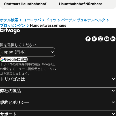
Stuttgart Hauptbahnhof
Hauptbahnhof Nürnberg
Ruby Hanna Hotel Stuttgart
アロフト シュトゥットガルト
シュトゥットガルト空港
ノイシュヴァンシュタイン城
Hotel Astoria
Hampton by Hilton Stuttgart City Centre
ハイデルベルク城
レーマー
Hotel Royal
Hotel am Feuersee
ホテル検索
ヨーロッパ
ドイツ
バーデン ヴュルテンベルク
プロッヒンゲン
Hundertwasserhaus
Bahnhof Füssen
Burg Rheinstein
Abalon Hotel Ideal
Hotel Garni am Olgaeck
City Centre
Hauptbahnhof Mannheim
トップ ホテル ヴァルトブルク シュトゥットガルト
ホテル マック
Facebook
Twitter
Insta
Yo
Messe Frankfurt
ミュンヘン東駅
Holiday Inn - The Niu, Mesh Stuttgart Messe By Ihg
Wyndham Stuttgart Airport Messe
国を選択してください。
ヨーロッパパーク
Gare SNCF de Strasbourg
Hotel Spahr
メルキュール ホテル シュツットガルト シティ センター
新ミュンヘン国際見本市会場
テレージエンヴィーゼ
クローネンホテル シュトゥットガルト
City Hotel Stuttgart
Googleに追加
Technische Universität München
Bahnhof Garmisch-Partenkirchen
トリバゴの結果を簡単に確認: Google上
Hotel Stern
ドルメロ ホテル シュトゥットガルト
の優先するニュース提供元としてトリバ
Hauptbahnhof Mainz
オリンピアパーク ミュンヘン
アハートコンフォートエアポート&メッセシュトゥットガルト (旧ゴールデンリーフ)
Premier Inn Stuttgart Airport
ゴを追加しましょう。
トリバゴとは
バーゼル・ミュールーズ・フライブルグ国際空港
Karlsplatz - Stachus
Garner Hotel Stuttgart City Centre By Ihg
Premier Inn Stuttgart Bad Cannstatt
Marktplatz
Zeppelin Museum
Essential by Dorint Stuttgart-Airport
Aparthotel Adagio Stuttgart Neckarpark
弊社の製品
アリアンツ アレーナ
Fränkisches Wunderland Amusement Park
Mövenpick Hotel Stuttgart Messe & Congress
Hotel Stuttgart 21
ヴュルツブルクのレジデンツ
Bahnhof München-Pasing
規約とポリシー
Jaz in the City Stuttgart
モーテル ワン シュトゥットガルト バート カンシュタット
Würzburger Weihnachtsmarkt
Marienplatz
Hotel Neckartal
Fino da Mario
サポート