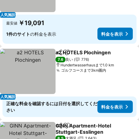
人気施設
￥19,091
最安値
1件のサイト
の料金を表示
料金を表示
a2 HOTELS Plochingen
シェア
お気に入りに追加
料
7.6
良い
776
Hundertwasserhausまで1.0 km
ゴルフコースまで3km圏内
料金を表示
人気施設
正確な料金を確認するには日付を選択してくだ
料金を表示
さい
GINN Apartment-Hotel
シェア
お気に入りに追加
Stuttgart-Esslingen
料金を表示
8.5
大満足
2,643