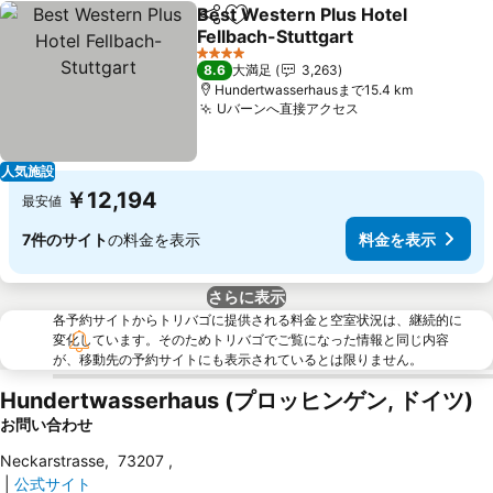
Best Western Plus Hotel
シェア
お気に入りに追加
Fellbach-Stuttgart
料金を表示
4 ホテルのランク
8.6
大満足
3,263
Hundertwasserhausまで15.4 km
Uバーンへ直接アクセス
料金を表示
人気施設
￥12,194
最安値
7件のサイト
の料金を表示
料金を表示
さらに表示
各予約サイトからトリバゴに提供される料金と空室状況は、継続的に
変化しています。そのためトリバゴでご覧になった情報と同じ内容
が、移動先の予約サイトにも表示されているとは限りません。
Hundertwasserhaus (プロッヒンゲン, ドイツ)
お問い合わせ
Neckarstrasse
,
73207
,
|
公式サイト