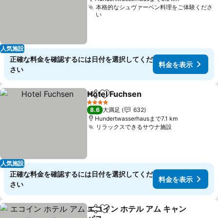
本格的なシュヴァーベン料理をご体験くださ
い
人気施設
正確な料金を確認するには日付を選択してくだ
料金を表示
さい
Hotel Fuchsen
シェア
お気に入りに追加
料金を表示
4 ホテルのランク
8.6
大満足
632
Hundertwasserhausまで7.1 km
リラックスできるサウナ施設
料金を表示
人気施設
正確な料金を確認するには日付を選択してくだ
料金を表示
さい
エコイン ホテル アム キャン
シェア
お気に入りに追加