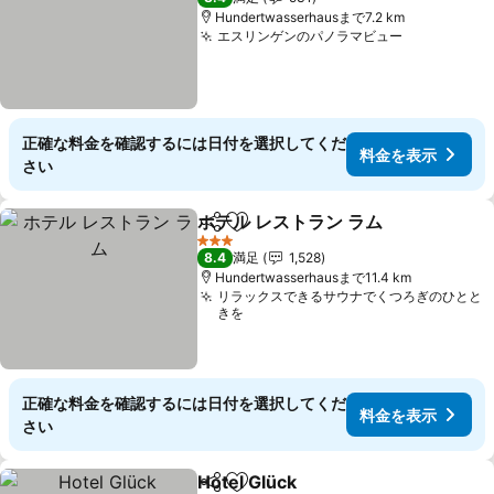
Hundertwasserhausまで7.2 km
エスリンゲンのパノラマビュー
料金を表示
正確な料金を確認するには日付を選択してくだ
料金を表示
さい
ホテル レストラン ラム
シェア
お気に入りに追加
料金
3 ホテルのランク
8.4
満足
1,528
Hundertwasserhausまで11.4 km
リラックスできるサウナでくつろぎのひとと
きを
正確な料金を確認するには日付を選択してくだ
料金を表示
さい
Hotel Glück
シェア
お気に入りに追加