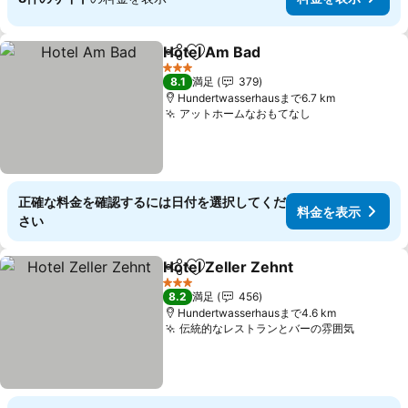
Hotel Am Bad
シェア
お気に入りに追加
料金を表示
3 ホテルのランク
8.1
満足
379
Hundertwasserhausまで6.7 km
アットホームなおもてなし
料金を表示
正確な料金を確認するには日付を選択してくだ
料金を表示
さい
Hotel Zeller Zehnt
シェア
お気に入りに追加
料金を
3 ホテルのランク
8.2
満足
456
Hundertwasserhausまで4.6 km
伝統的なレストランとバーの雰囲気
料金を