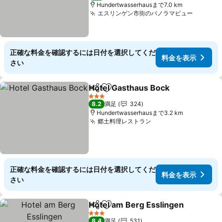
Hundertwasserhausまで7.0 km
エスリンゲン市街のパノラマビュー
料金を
正確な料金を確認するには日付を選択してくだ
料金を表示
さい
Hotel Gasthaus Bock
シェア
お気に入りに追加
料金
3 ホテルのランク
8.2
満足
324
Hundertwasserhausまで3.2 km
郷土料理レストラン
料金を表示
正確な料金を確認するには日付を選択してくだ
料金を表示
さい
Hotel am Berg Esslingen
シェア
お気に入りに追加
3 ホテルのランク
8.4
満足
531