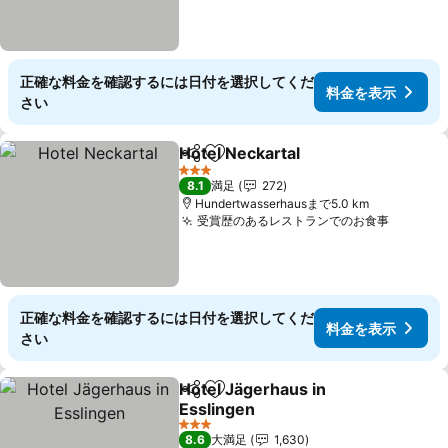
正確な料金を確認するには日付を選択してくだ
料金を表示
さい
Hotel Neckartal
シェア
お気に入りに追加
料金を表示
3 ホテルのランク
8.1
満足
272
Hundertwasserhausまで5.0 km
受賞歴のあるレストランでのお食事
料金を
正確な料金を確認するには日付を選択してくだ
料金を表示
さい
Hotel Jägerhaus in
シェア
お気に入りに追加
Esslingen
料金を表示
3 ホテルのランク
8.6
大満足
1,630