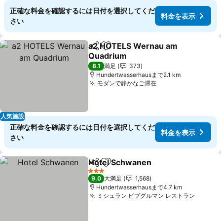
正確な料金を確認するには日付を選択してくだ
料金を表示
さい
a2 HOTELS Wernau am
シェア
お気に入りに追加
Quadrium
料金を表示
8.1
満足
373
Hundertwasserhausまで2.1 km
モダンで静かなご滞在
料金を表示
人気施設
正確な料金を確認するには日付を選択してくだ
料金を表示
さい
Hotel Schwanen
シェア
お気に入りに追加
料金を表
3 ホテルのランク
9.0
大満足
1,568
Hundertwasserhausまで4.7 km
ミシュラン ビブグルマン レストラン
料金を