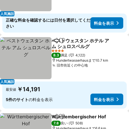
人気施設
正確な料金を確認するには日付を選択してくだ
料金を表示
さい
ベストウェスタン ホテル ア
シェア
お気に入りに追加
ム シュロスベルグ
料金を表示
4 ホテルのランク
8.3
満足
4,122
Hundertwasserhausまで10.7 km
旧市街近くの中心地
料金を表示
人気施設
￥14,191
最安値
5件のサイト
の料金を表示
料金を表示
Württembergischer Hof
シェア
お気に入りに追加
料
7.8
良い
508
Hundertwasserhausまで6.6 km