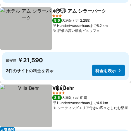
ホテル アム シラーパーク
シェア
お気に入りに追加
料
3 ホテルのランク
8.6
大満足
2,289
Hundertwasserhausまで8.2 km
評価の高い朝食ビュッフェ
料金を表示
￥21,590
最安値
3件のサイト
の料金を表示
料金を表示
Villa Behr
シェア
お気に入りに追加
料金を表示
4 ホテルのランク
8.5
大満足
918
Hundertwasserhausまで4.9 km
シーティングエリア付きの広々としたお部屋
人気施設