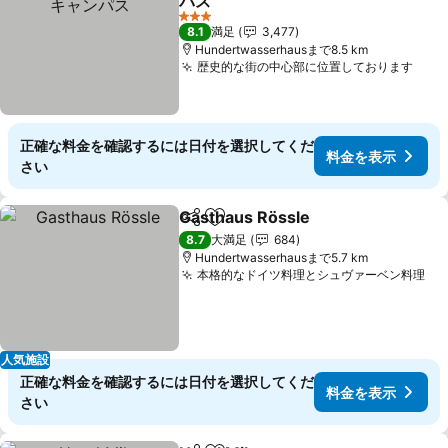
パス
料金を表示
3 ホテルのランク
8.1
満足
3,477
Hundertwasserhausまで8.5 km
歴史的な街の中心部に位置しております
料金
正確な料金を確認するには日付を選択してくだ
料金を表示
さい
Gasthaus Rössle
シェア
お気に入りに追加
料金を表
8.7
大満足
684
Hundertwasserhausまで5.7 km
本格的なドイツ料理とシュヴァーベン料理
料
人気施設
正確な料金を確認するには日付を選択してくだ
料金を表示
さい