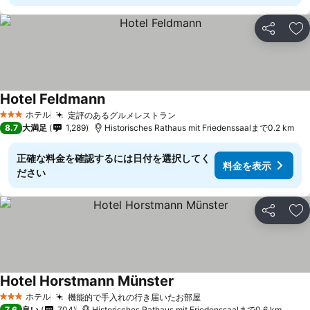
シェア
お
Hotel Feldmann
ホテル
定評のあるグルメレストラン
3 ホテルのランク
8.7
大満足
1,289
Historisches Rathaus mit Friedenssaalまで0.2 km
正確な料金を確認するには日付を選択してく
料金を表示
ださい
シェア
お
Hotel Horstmann Münster
ホテル
機能的で手入れの行き届いたお部屋
3 ホテルのランク
7.6
良い
704
Historisches Rathaus mit Friedenssaalまで0.6 km