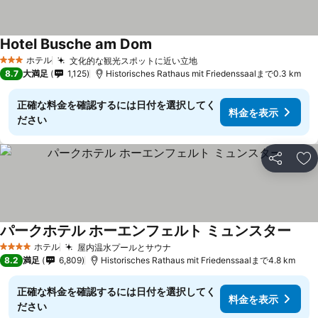
Hotel Busche am Dom
ホテル
文化的な観光スポットに近い立地
3 ホテルのランク
8.7
大満足
1,125
Historisches Rathaus mit Friedenssaalまで0.3 km
正確な料金を確認するには日付を選択してく
料金を表示
ださい
シェア
お
パークホテル ホーエンフェルト ミュンスター
ホテル
屋内温水プールとサウナ
4 ホテルのランク
8.2
満足
6,809
Historisches Rathaus mit Friedenssaalまで4.8 km
正確な料金を確認するには日付を選択してく
料金を表示
ださい