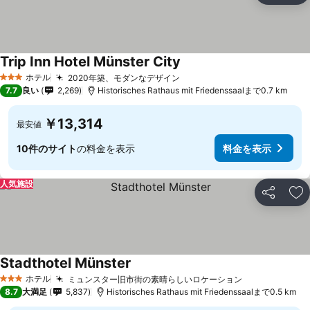
Trip Inn Hotel Münster City
ホテル
2020年築、モダンなデザイン
3 ホテルのランク
7.7
良い
2,269
Historisches Rathaus mit Friedenssaalまで0.7 km
￥13,314
最安値
10件のサイト
の料金を表示
料金を表示
人気施設
シェア
お
Stadthotel Münster
ホテル
ミュンスター旧市街の素晴らしいロケーション
3 ホテルのランク
8.7
大満足
5,837
Historisches Rathaus mit Friedenssaalまで0.5 km