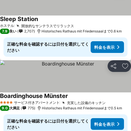
Sleep Station
ホステル
開放的なサンテラスでリラックス
7.9
良い
2,707
Historisches Rathaus mit Friedenssaalまで0.6 km
正確な料金を確認するには日付を選択してく
料金を表示
ださい
シェア
お
Boardinghouse Münster
サービス付きアパートメント
充実した設備のキッチン
4 ホテルのランク
9.0
大満足
775
Historisches Rathaus mit Friedenssaalまで0.5 km
正確な料金を確認するには日付を選択してく
料金を表示
ださい