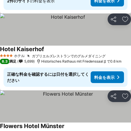
2件のサイト
の料金を表示
料金を表示
シェア
お
Hotel Kaiserhof
ホテル
ガブリエルズレストランでのグルメダイニング
4 ホテルのランク
8.3
満足
5,699
Historisches Rathaus mit Friedenssaalまで0.6 km
正確な料金を確認するには日付を選択してく
料金を表示
ださい
シェア
お
Flowers Hotel Münster