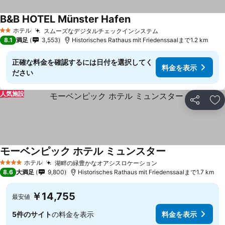
B&B HOTEL Münster Hafen
ホテル
スムーズなデジタルチェックインシステム
2 ホテルのランク
8.1
満足
3,553
Historisches Rathaus mit Friedenssaalまで1.2 km
正確な料金を確認するには日付を選択してく
料金を表示
ださい
人気施設
シェア
お
モーベンピック ホテル ミュンスター
ホテル
湖畔の緑豊かなオアシスロケーション
4 ホテルのランク
8.6
大満足
9,800
Historisches Rathaus mit Friedenssaalまで1.7 km
￥14,755
最安値
5件のサイト
の料金を表示
料金を表示