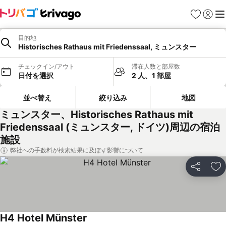
お気に入り
ログイ
メ
目的地
Historisches Rathaus mit Friedenssaal, ミュンスター
チェックイン/アウト
滞在人数と部屋数
日付を選択
2 人、1 部屋
並べ替え
絞り込み
地図
ミュンスター、Historisches Rathaus mit
Friedenssaal (ミュンスター, ドイツ)周辺の宿泊
施設
弊社への手数料が検索結果に及ぼす影響について
シェア
お
H4 Hotel Münster