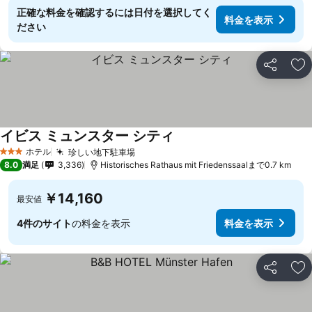
正確な料金を確認するには日付を選択してく
料金を表示
ださい
シェア
お
イビス ミュンスター シティ
ホテル
珍しい地下駐車場
3 ホテルのランク
8.0
満足
3,336
Historisches Rathaus mit Friedenssaalまで0.7 km
￥14,160
最安値
4件のサイト
の料金を表示
料金を表示
シェア
お