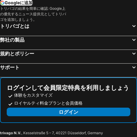
Googleに追加
World Conference Center Bonn
Aachen Central Railway Station
トリバゴの結果を簡単に確認: Google上
の優先するニュース提供元としてトリバ
Nürburgring
Utrecht Centraal Station
ゴを追加しましょう。
トリバゴとは
Messe Essen
Van Gogh Museum
Wattenscheid Lohrheidestadion
ブレーメン空港
弊社の製品
Hannover is(s)t phantastisch
Airport Cologne - Bonn
Kasseler Musiktage
アイントホーフェン空港
規約とポリシー
Duisburg-Mitte
Derendorf
サポート
Trou
Bijlmer ArenA Metro Station
ジッゴ ドーム
アムステルダム レッドライト地区
ログインして会員限定特典を利用しましょう
Museumplein
Sloterdijk Metro Station
体験をカスタマイズ
Parkstad-Limburg-Stadion
Hauptbahnhof Koblenz
ロイヤルティ料金プランと会員価格
アムステルダム花市場
Kaisergarten
ログイン
Düsseldorf Altstadt
メンヒェングラートバッハ中央駅
Historisches Rathaus mit Friedenssaal
Prinzipalmarkt
Internationales Straßenkünstler-Festival im Zoo
Münsterland Festival
trivago N.V.
, Kesselstraße 5 – 7, 40221 Düsseldorf, Germany