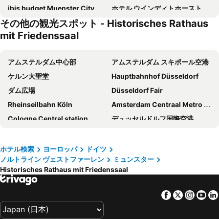
ibis budget Muenster City
ホテル ウインディトホースト
その他の観光スポット - Historisches Rathaus
Hotel Feldmann
Hotel Gasthof Zur Post
mit Friedenssaal
ホテル ヨーロッパ
アムステルダム中心部
アムステルダム スキポール空港
ケルン大聖堂
Hauptbahnhof Düsseldorf
ダム広場
Düsseldorf Fair
Rheinseilbahn Köln
Amsterdam Centraal Metro Station
Cologne Central station
デュッセルドルフ国際空港
アムステルダム国立美術館
アムステルダム RAI
Cologne Fair
スローテルダイク駅
ホテル検索
ヨーロッパ
ドイツ
ノルトライン ヴェストファーレン
ミュンスター
Schiphol Airport
Bonn Central Railway Station
Historisches Rathaus mit Friedenssaal
Amstel Metro Station
ケルン旧市街
ファンタジアランド
Messe Hannover
Facebook
Twitter
Insta
Yo
アーヘン大聖堂
Panorama-Park
Jordaan
Japan-Tag