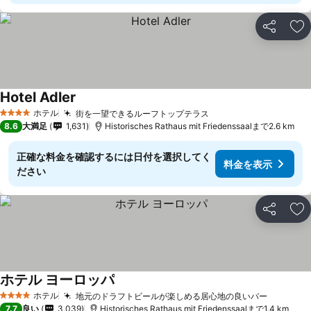
シェア
お
Hotel Adler
ホテル
街を一望できるルーフトップテラス
4 ホテルのランク
8.6
大満足
1,631
Historisches Rathaus mit Friedenssaalまで2.6 km
正確な料金を確認するには日付を選択してく
料金を表示
ださい
シェア
お
ホテル ヨーロッパ
ホテル
地元のドラフトビールが楽しめる居心地の良いバー
4 ホテルのランク
7.7
良い
3,039
Historisches Rathaus mit Friedenssaalまで1.4 km