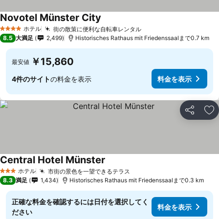
Novotel Münster City
ホテル
街の散策に便利な自転車レンタル
4 ホテルのランク
8.5
大満足
2,499
Historisches Rathaus mit Friedenssaalまで0.7 km
￥15,860
最安値
4件のサイト
の料金を表示
料金を表示
シェア
お
Central Hotel Münster
ホテル
市街の景色を一望できるテラス
3 ホテルのランク
8.3
満足
1,434
Historisches Rathaus mit Friedenssaalまで0.3 km
正確な料金を確認するには日付を選択してく
料金を表示
ださい