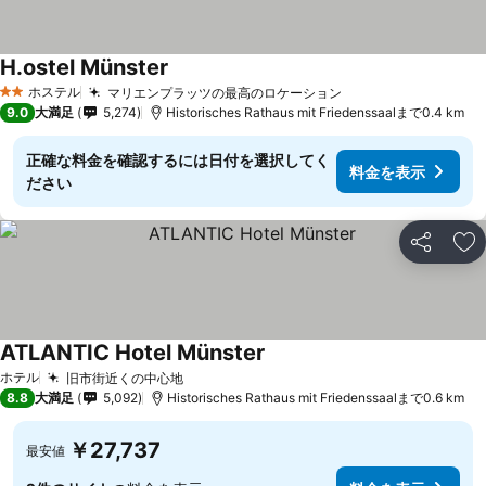
H.ostel Münster
ホステル
マリエンプラッツの最高のロケーション
2 ホテルのランク
9.0
大満足
5,274
Historisches Rathaus mit Friedenssaalまで0.4 km
正確な料金を確認するには日付を選択してく
料金を表示
ださい
シェア
お
ATLANTIC Hotel Münster
ホテル
旧市街近くの中心地
8.8
大満足
5,092
Historisches Rathaus mit Friedenssaalまで0.6 km
￥27,737
最安値