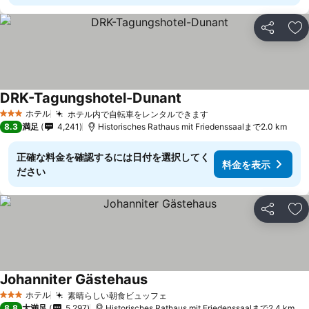
シェア
お
DRK-Tagungshotel-Dunant
ホテル
ホテル内で自転車をレンタルできます
3 ホテルのランク
8.3
満足
4,241
Historisches Rathaus mit Friedenssaalまで2.0 km
正確な料金を確認するには日付を選択してく
料金を表示
ださい
シェア
お
Johanniter Gästehaus
ホテル
素晴らしい朝食ビュッフェ
3 ホテルのランク
8.8
大満足
5,297
Historisches Rathaus mit Friedenssaalまで2.4 km