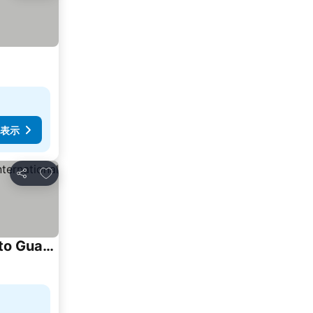
表示
お気に入りに追加
シェア
XANA International Hotel Guangzhou Baiyun International Airport Branch - Free Shuttle Bus to Guangzhou Baiyun International Airport