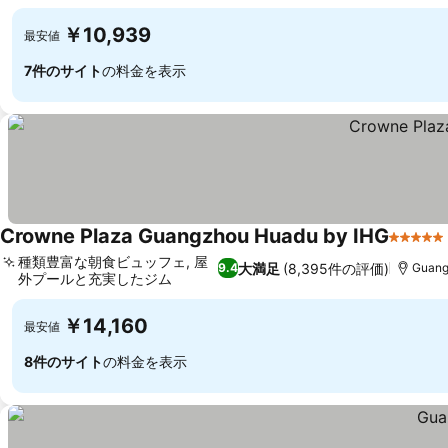
￥10,939
最安値
7件のサイト
の料金を表示
Crowne Plaza Guangzhou Huadu by IHG
5 ホテ
種類豊富な朝食ビュッフェ, 屋
大満足
(8,395件の評価)
9.4
Guang
外プールと充実したジム
￥14,160
最安値
8件のサイト
の料金を表示