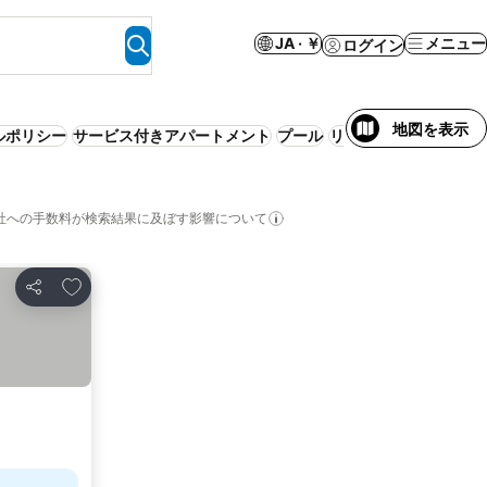
JA · ￥
メニュー
ログイン
地図を表示
ルポリシー
サービス付きアパートメント
プール
リゾート
WiFi
エアコ
社への手数料が検索結果に及ぼす影響について
お気に入りに追加
シェア