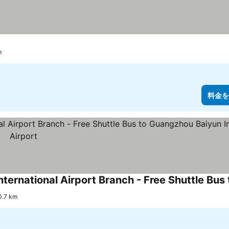
m
料金を
0.7 km