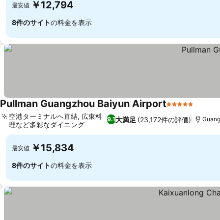
￥12,794
最安値
8件のサイト
の料金を表示
Pullman Guangzhou Baiyun Airport
5 ホテルのラ
空港ターミナルへ直結, 広東料
大満足
(23,172件の評価)
9.1
Guang
理など多彩なダイニング
￥15,834
最安値
8件のサイト
の料金を表示